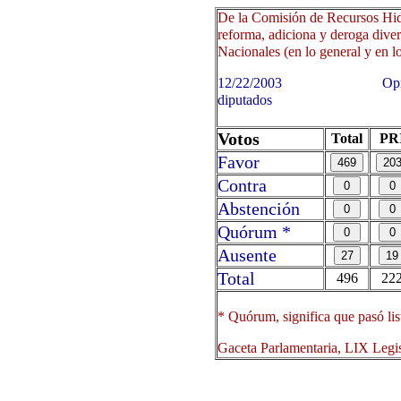
De la Comisión de Recursos Hidr
reforma, adiciona y deroga dive
Nacionales (en lo general y en lo
12/22/2003 Oprima sobre 
diputados
Votos
Total
PR
Favor
Contra
Abstención
Quórum *
Ausente
Total
496
22
* Quórum, significa que pasó lis
Gaceta Parlamentaria, LIX Legi