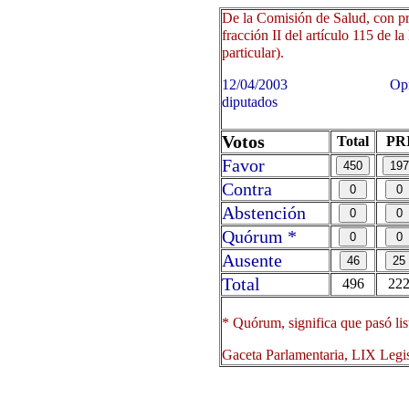
De la Comisión de Salud, con pr
fracción II del artículo 115 de l
particular).
12/04/2003 Oprima sobre 
diputados
Votos
Total
PR
Favor
Contra
Abstención
Quórum *
Ausente
Total
496
22
* Quórum, significa que pasó lis
Gaceta Parlamentaria, LIX Legi