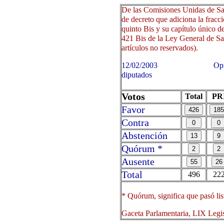
De las Comisiones Unidas de Sa
de decreto que adiciona la fracció
quinto Bis y su capítulo único
421 Bis de la Ley General de Salu
artículos no reservados).
12/02/2003 Oprima sobre 
diputados
Votos
Total
PR
Favor
Contra
Abstención
Quórum *
Ausente
Total
496
22
* Quórum, significa que pasó lis
Gaceta Parlamentaria, LIX Legi