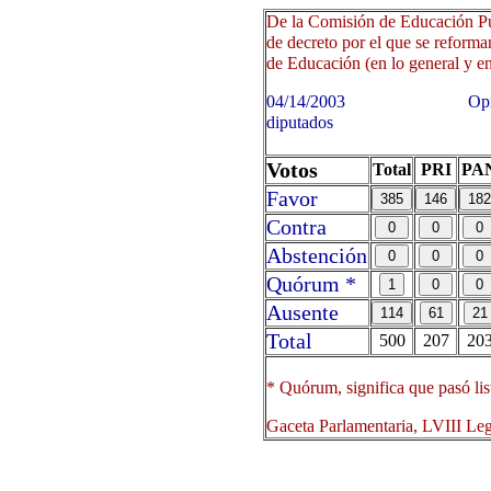
De la Comisión de Educación Pú
de decreto por el que se reforman
de Educación (en lo general y en 
04/14/2003 Oprima sobre 
diputados
Votos
Total
PRI
PA
Favor
Contra
Abstención
Quórum *
Ausente
Total
500
207
20
* Quórum, significa que pasó lis
Gaceta Parlamentaria, LVIII Le