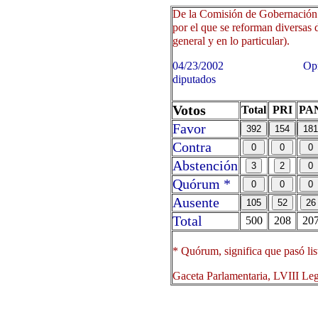
De la Comisión de Gobernación 
por el que se reforman diversas 
general y en lo particular).
04/23/2002 Oprima sobre 
diputados
Votos
Total
PRI
PA
Favor
Contra
Abstención
Quórum *
Ausente
Total
500
208
20
* Quórum, significa que pasó lis
Gaceta Parlamentaria, LVIII Le