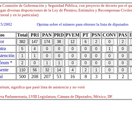
a Comisión de Gobernación y Seguridad Pública, con proyecto de decreto por el qu
gan diversas disposiciones de la Ley de Premios, Estímulos y Recompensas Civiles
eneral y en lo particular).
25/2002 Oprima sobre el número para obtener la lista de diputados
os
Total
PRI
PAN
PRD
PVEM
PT
PSN
CONV
PAS
or
tra
tención
órum *
ente
al
500
208
207
53
16
8
3
1
2
órum, significa que pasó lista de asistencia y no votó
ta Parlamentaria, LVIII Legislatura, Cámara de Diputados, México, DF.