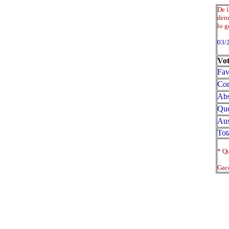
De l
dero
lo g
03/
Vot
Fav
Con
Abs
Qu
Aus
Tot
* Qu
Gace