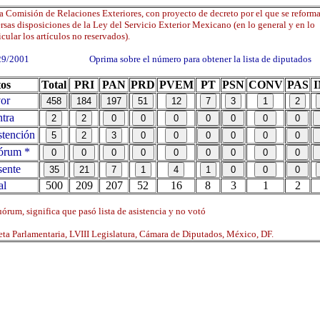
a Comisión de Relaciones Exteriores, con proyecto de decreto por el que se reform
rsas disposiciones de la Ley del Servicio Exterior Mexicano (en lo general y en lo
icular los artículos no reservados).
29/2001 Oprima sobre el número para obtener la lista de diputados
os
Total
PRI
PAN
PRD
PVEM
PT
PSN
CONV
PAS
or
tra
tención
órum *
ente
al
500
209
207
52
16
8
3
1
2
órum, significa que pasó lista de asistencia y no votó
ta Parlamentaria, LVIII Legislatura, Cámara de Diputados, México, DF.