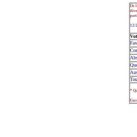
De l
dive
part
12/
Vot
Fav
Con
Abs
Qu
Aus
Tot
* Qu
Gace