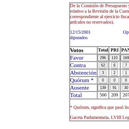
De la Comisión de Presupuesto y
relativo a la Revisión de la Cue
correspondiente al ejercicio fisca
artículos no reservados).
12/15/2001 Oprima sobre 
diputados
Votos
Total
PRI
PA
Favor
Contra
Abstención
Quórum *
Ausente
Total
500
209
20
* Quórum, significa que pasó lis
Gaceta Parlamentaria, LVIII Le