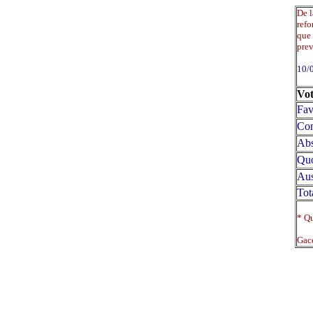
De l
refo
que 
prev
10/
Vot
Fav
Con
Abs
Qu
Aus
Tot
* Qu
Gace