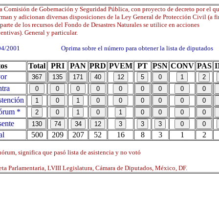
a Comisión de Gobernación y Seguridad Pública, con proyecto de decreto por el qu
rman y adicionan diversas disposiciones de la Ley General de Protección Civil (a fi
parte de los recursos del Fondo de Desastres Naturales se utilice en acciones
entivas). General y particular.
04/2001 Oprima sobre el número para obtener la lista de diputados
os
Total
PRI
PAN
PRD
PVEM
PT
PSN
CONV
PAS
or
tra
tención
órum *
ente
al
500
209
207
52
16
8
3
1
2
órum, significa que pasó lista de asistencia y no votó
ta Parlamentaria, LVIII Legislatura, Cámara de Diputados, México, DF.