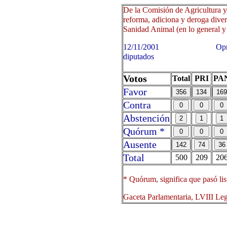
De la Comisión de Agricultura y
reforma, adiciona y deroga diver
Sanidad Animal (en lo general y e
12/11/2001 Oprima sobre 
diputados
Votos
Total
PRI
PA
Favor
Contra
Abstención
Quórum *
Ausente
Total
500
209
20
* Quórum, significa que pasó lis
Gaceta Parlamentaria, LVIII Le