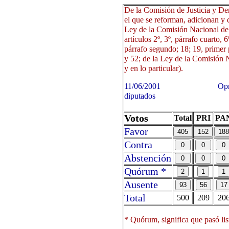
De la Comisión de Justicia y D
el que se reforman, adicionan y 
Ley de la Comisión Nacional d
artículos 2º, 3º, párrafo cuarto, 6
párrafo segundo; 18; 19, primer 
y 52; de la Ley de la Comisión
y en lo particular).
11/06/2001 Oprima sobre 
diputados
Votos
Total
PRI
PA
Favor
Contra
Abstención
Quórum *
Ausente
Total
500
209
20
* Quórum, significa que pasó lis