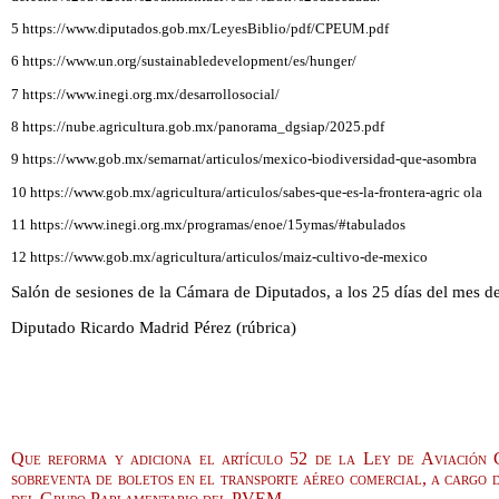
5 https://www.diputados.gob.mx/LeyesBiblio/pdf/CPEUM.pdf
6 https://www.un.org/sustainabledevelopment/es/hunger/
7 https://www.inegi.org.mx/desarrollosocial/
8 https://nube.agricultura.gob.mx/panorama_dgsiap/2025.pdf
9 https://www.gob.mx/semarnat/articulos/mexico-biodiversidad-que-asombra
10 https://www.gob.mx/agricultura/articulos/sabes-que-es-la-frontera-agric ola
11 https://www.inegi.org.mx/programas/enoe/15ymas/#tabulados
12 https://www.gob.mx/agricultura/articulos/maiz-cultivo-de-mexico
Salón de sesiones de la Cámara de Diputados, a los 25 días del mes 
Diputado Ricardo Madrid Pérez (rúbrica)
Que reforma y adiciona el artículo 52 de la Ley de Aviación C
sobreventa de boletos en el transporte aéreo comercial, a cargo 
del Grupo Parlamentario del PVEM