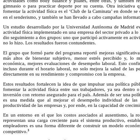
actividades como body balance y pilates, entre otras, y también r
gimnasio o para practicar deporte por su cuenta. Otra iniciativa 
fomentar la actividad física es el ‘Club de la Caminata’ en donde se 
en el senderismo, y también se han llevado a cabo campañas informat
Un estudio desarrollado por la Universidad Autónoma de Madrid e
actividad física implementado en una empresa del sector privado a lo 
dio seguimiento a dos grupos: uno que participó activamente en activ
no lo hizo. Los resultados fueron contundentes.
El grupo que formó parte del programa reportó mejoras significativas
más altos de bienestar subjetivo, menor estrés percibido y, lo m
económica, mejores evaluaciones de desempeño laboral. Esto confirm
incluso durante el horario laboral, no solo mejora la salud de las p
directamente en su rendimiento y compromiso con la empresa.
Estos resultados fortalecen la idea de que impulsar una política pú
fomentar la actividad física entre sus trabajadores, ya sea dentro 
inversión con retorno asegurado para el país. Además de ser una polít
es una medida que al mejorar el desempeño individual de las p
productividad de las empresas y, por ende, en la capacidad de crecim
En un entorno en el que los costos asociados al ausentismo, la ro
representan una carga creciente para el sistema productivo, establ
empleadores es una forma diferente de construir un modelo económ
3
competitivo.