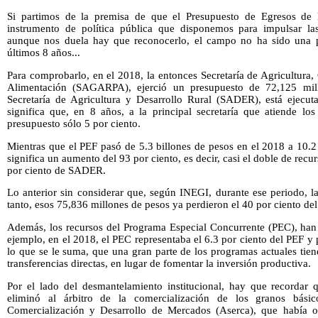
Si partimos de la premisa de que el Presupuesto de Egresos de l
instrumento de política pública que disponemos para impulsar las
aunque nos duela hay que reconocerlo, el campo no ha sido una pr
últimos 8 años...
Para comprobarlo, en el 2018, la entonces Secretaría de Agricultura,
Alimentación (SAGARPA), ejerció un presupuesto de 72,125 mil
Secretaría de Agricultura y Desarrollo Rural (SADER), está ejecu
significa que, en 8 años, a la principal secretaría que atiende l
presupuesto sólo 5 por ciento.
Mientras que el PEF pasó de 5.3 billones de pesos en el 2018 a 10.2
significa un aumento del 93 por ciento, es decir, casi el doble de re
por ciento de SADER.
Lo anterior sin considerar que, según INEGI, durante ese periodo, la
tanto, esos 75,836 millones de pesos ya perdieron el 40 por ciento del
Además, los recursos del Programa Especial Concurrente (PEC), han 
ejemplo, en el 2018, el PEC representaba el 6.3 por ciento del PEF y 
lo que se le suma, que una gran parte de los programas actuales tiene
transferencias directas, en lugar de fomentar la inversión productiva.
Por el lado del desmantelamiento institucional, hay que recordar
eliminó al árbitro de la comercialización de los granos bási
Comercialización y Desarrollo de Mercados (Aserca), que había 