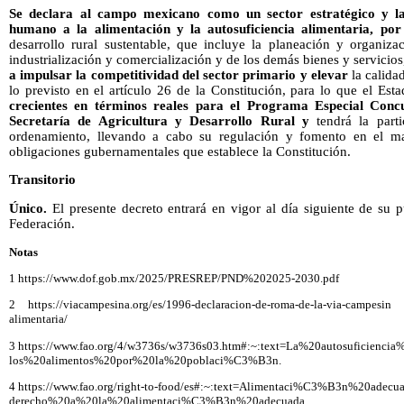
Se declara al campo mexicano como un sector estratégico y la
humano a la alimentación y la autosuficiencia alimentaria, por 
desarrollo rural sustentable, que incluye la planeación y organiza
industrialización y comercialización y de los demás bienes y servicios
a impulsar la competitividad del sector primario y elevar
la calida
lo previsto en el artículo 26 de la Constitución, para lo que el Est
crecientes en términos reales para el Programa Especial Conc
Secretaría de Agricultura y Desarrollo Rural y
tendrá la parti
ordenamiento, llevando a cabo su regulación y fomento en el ma
obligaciones gubernamentales que establece la Constitución.
Transitorio
Único.
El presente decreto entrará en vigor al día siguiente de su p
Federación.
Notas
1 https://www.dof.gob.mx/2025/PRESREP/PND%202025-2030.pdf
2 https://viacampesina.org/es/1996-declaracion-de-roma-de-la-via-campesin a
alimentaria/
3 https://www.fao.org/4/w3736s/w3736s03.htm#:~:text=La%20autosuficienci
los%20alimentos%20por%20la%20poblaci%C3%B3n.
4 https://www.fao.org/right-to-food/es#:~:text=Alimentaci%C3%B3n%20adec
derecho%20a%20la%20alimentaci%C3%B3n%20adecuada.