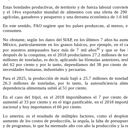
Estas bondades productivas, de territorio y de fuerza laboral convier
y el 14vo exportador mundial de alimentos con una oferta de 290 
agrícolas, ganaderos y pesqueros y una derrama económica de 1.6 bil
En este sentido, FAO sugiere que los países produzcan, al menos, e
consumen.
No obstante, según los datos del SIAP, en los últimos 7 años ha aum
México, particularmente en los granos básicos, por ejemplo, en el c
12
por nuestros antepasados hace más de 7 mil años
y que se fue l
después de la conquista, en el 2018 producíamos 27.2 millones de t
millones de toneladas, es decir, aplicando las fórmulas anteriores, te
del 62 por ciento y por lo tanto, dependíamos del 38 por ciento de 
necesidades humanas, industriales y pecuarias.
Para el 2025, la producción de maíz bajó a 25.7 millones de tonela
26.3 millones de toneladas, por lo tanto, la autosuficiencia ali
dependencia alimentaria subió al 51 por ciento.
En el caso del frijol, en el 2018 importábamos el 7 por ciento d
aumentó al 33 por ciento y en el trigo panificable, en el 2018 impo
nacional y hoy importamos el 66 por ciento.
Lo anterior, es el resultado de múltiples factores, como el desplom
aumento de los costos de producción, la sequía, la falta de presupues
y de programas, lo que ha mermado año con año la producción y la r