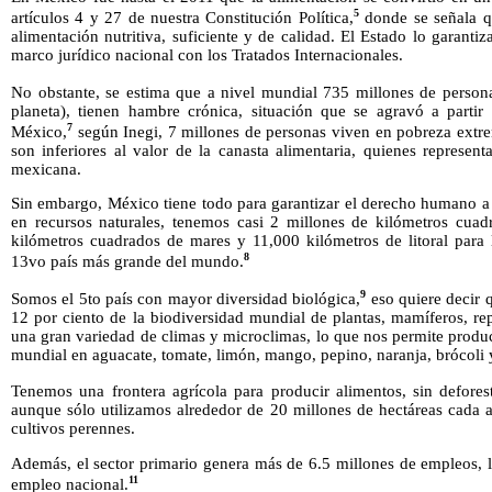
5
artículos 4 y 27 de nuestra Constitución Política,
donde se señala qu
alimentación nutritiva, suficiente y de calidad. El Estado lo garanti
marco jurídico nacional con los Tratados Internacionales.
No obstante, se estima que a nivel mundial 735 millones de person
planeta), tienen hambre crónica, situación que se agravó a parti
7
México,
según Inegi, 7 millones de personas viven en pobreza extrem
son inferiores al valor de la canasta alimentaria, quienes represen
mexicana.
Sin embargo, México tiene todo para garantizar el derecho humano a 
en recursos naturales, tenemos casi 2 millones de kilómetros cuadr
kilómetros cuadrados de mares y 11,000 kilómetros de litoral para 
8
13vo país más grande del mundo.
9
Somos el 5to país con mayor diversidad biológica,
eso quiere decir 
12 por ciento de la biodiversidad mundial de plantas, mamíferos, rep
una gran variedad de climas y microclimas, lo que nos permite produ
mundial en aguacate, tomate, limón, mango, pepino, naranja, brócoli 
Tenemos una frontera agrícola para producir alimentos, sin deforest
aunque sólo utilizamos alrededor de 20 millones de hectáreas cada añ
cultivos perennes.
Además, el sector primario genera más de 6.5 millones de empleos, l
11
empleo nacional.