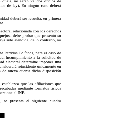
 queja, no serán válidos oficios de
itos de ley). En ningún caso deberá
midad deberá ser resuelta, en primera
te.
lectoral relacionada con los derechos
 quejosa debe probar que presentó su
haya sido atendida, de lo contrario, no
e Partidos Políticos, para el caso de
el incumplimiento a la solicitud de
dad electoral determine imponer una
considerará reincidente únicamente en
an de nueva cuenta dicha disposición
 establezca que las afiliaciones que
r recabadas mediante formatos físicos
porcione el INE.
 se presenta el siguiente cuadro