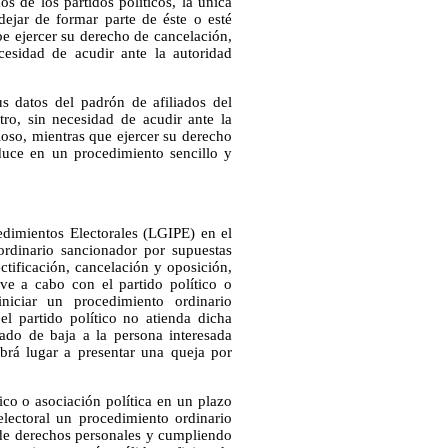
os de los partidos políticos, la única
dejar de formar parte de éste o esté
e ejercer su derecho de cancelación,
cesidad de acudir ante la autoridad
us datos del padrón de afiliados del
tro, sin necesidad de acudir ante la
ioso, mientras que ejercer su derecho
aduce en un procedimiento sencillo y
edimientos Electorales (LGIPE) en el
ordinario sancionador por supuestas
ctificación, cancelación y oposición,
eve a cabo con el partido político o
niciar un procedimiento ordinario
el partido político no atienda dicha
dado de baja a la persona interesada
abrá lugar a presentar una queja por
ico o asociación política en un plazo
electoral un procedimiento ordinario
e de derechos personales y cumpliendo