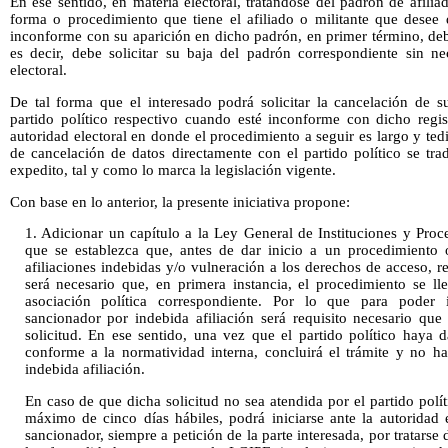
En ese sentido, en materia electoral, tratándose del padrón de afiliad
forma o procedimiento que tiene el afiliado o militante que desee 
inconforme con su aparición en dicho padrón, en primer término, deb
es decir, debe solicitar su baja del padrón correspondiente sin ne
electoral.
De tal forma que el interesado podrá solicitar la cancelación de s
partido político respectivo cuando esté inconforme con dicho regis
autoridad electoral en donde el procedimiento a seguir es largo y ted
de cancelación de datos directamente con el partido político se tr
expedito, tal y como lo marca la legislación vigente.
Con base en lo anterior, la presente iniciativa propone:
1. Adicionar un capítulo a la Ley General de Instituciones y Proc
que se establezca que, antes de dar inicio a un procedimiento 
afiliaciones indebidas y/o vulneración a los derechos de acceso, re
será necesario que, en primera instancia, el procedimiento se ll
asociación política correspondiente. Por lo que para poder i
sancionador por indebida afiliación será requisito necesario que 
solicitud. En ese sentido, una vez que el partido político haya 
conforme a la normatividad interna, concluirá el trámite y no h
indebida afiliación.
En caso de que dicha solicitud no sea atendida por el partido polít
máximo de cinco días hábiles, podrá iniciarse ante la autoridad 
sancionador, siempre a petición de la parte interesada, por tratars