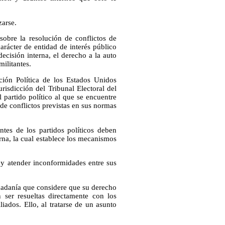
zarse.
 sobre la resolución de conflictos de
carácter de entidad de interés público
ecisión interna, el derecho a la auto
militantes.
ción Política de los Estados Unidos
isdicción del Tribunal Electoral del
 partido político al que se encuentre
 de conflictos previstas en sus normas
antes de los partidos políticos deben
erna, la cual establece los mecanismos
er y atender inconformidades entre sus
udadanía que considere que su derecho
 ser resueltas directamente con los
liados. Ello, al tratarse de un asunto