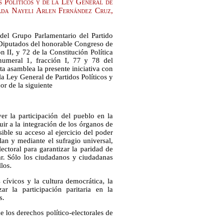
s Políticos y de la Ley General de
tada Nayeli Arlen Fernández Cruz,
del Grupo Parlamentario del Partido
Diputados del honorable Congreso de
n II, y 72 de la Constitución Política
numeral 1, fracción I, 77 y 78 del
a asamblea la presente iniciativa con
la Ley General de Partidos Políticos y
or de la siguiente
er la participación del pueblo en la
uir a la integración de los órganos de
ible su acceso al ejercicio del poder
lan y mediante el sufragio universal,
lectoral para garantizar la paridad de
lar. Sólo los ciudadanos y ciudadanas
los.
cívicos y la cultura democrática, la
ar la participación paritaria en la
s.
de los derechos político-electorales de