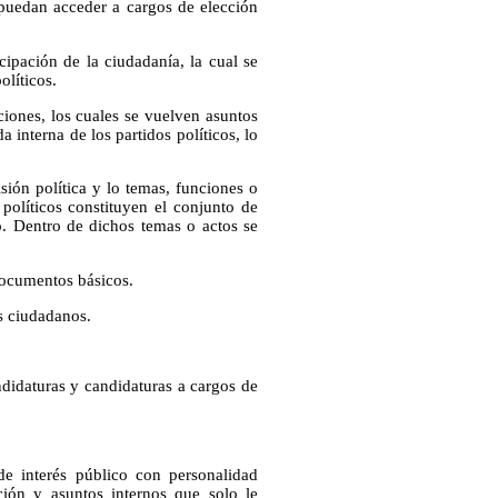
puedan acceder a cargos de elección
icipación de la ciudadanía, la cual se
olíticos.
aciones, los cuales se vuelven asuntos
 interna de los partidos políticos, lo
isión política y lo temas, funciones o
políticos constituyen el conjunto de
o. Dentro de dichos temas o actos se
Documentos básicos.
os ciudadanos.
ndidaturas y candidaturas a cargos de
de interés público con personalidad
ión y asuntos internos que solo le