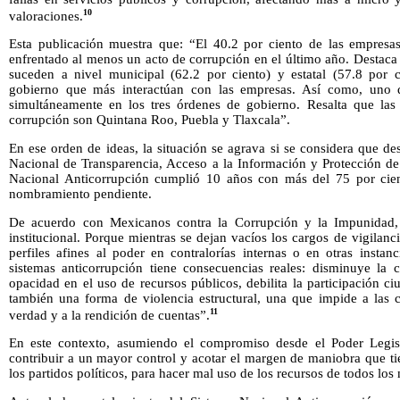
10
valoraciones.
Esta publicación muestra que: “El 40.2 por ciento de las empresa
enfrentado al menos un acto de corrupción en el último año. Destaca
suceden a nivel municipal (62.2 por ciento) y estatal (57.8 por c
gobierno que más interactúan con las empresas. Así como, uno d
simultáneamente en los tres órdenes de gobierno. Resalta que las
corrupción son Quintana Roo, Puebla y Tlaxcala”.
En ese orden de ideas, la situación se agrava si se considera que des
Nacional de Transparencia, Acceso a la Información y Protección de
Nacional Anticorrupción cumplió 10 años con más del 75 por cie
nombramiento pendiente.
De acuerdo con Mexicanos contra la Corrupción y la Impunidad, 
institucional. Porque mientras se dejan vacíos los cargos de vigilanc
perfiles afines al poder en contralorías internas o en otras instan
sistemas anticorrupción tiene consecuencias reales: disminuye la 
opacidad en el uso de recursos públicos, debilita la participación 
también una forma de violencia estructural, una que impide a las 
11
verdad y a la rendición de cuentas”.
En este contexto, asumiendo el compromiso desde el Poder Legisl
contribuir a un mayor control y acotar el margen de maniobra que t
los partidos políticos, para hacer mal uso de los recursos de todos lo