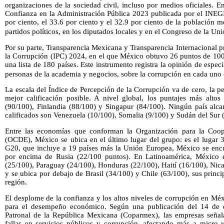
organizaciones de la sociedad civil, incluso por medios oficiales. 
Confianza en la Administración Pública 2023 publicada por el INEGI
por ciento, el 33.6 por ciento y el 32.9 por ciento de la población 
partidos políticos, en los diputados locales y en el Congreso de la Un
Por su parte, Transparencia Mexicana y Transparencia Internacional p
la Corrupción (IPC) 2024, en el que México obtuvo 26 puntos de 100
una lista de 180 países. Este instrumento registra la opinión de especia
personas de la academia y negocios, sobre la corrupción en cada uno 
La escala del Índice de Percepción de la Corrupción va de cero, la pe
mejor calificación posible. A nivel global, los puntajes más alt
(90/100), Finlandia (88/100) y Singapur (84/100). Ningún país alca
calificados son Venezuela (10/100), Somalia (9/100) y Sudán del Sur 
Entre las economías que conforman la Organización para la Coop
(OCDE), México se ubica en el último lugar del grupo: es el lugar 
G20, que incluye a 19 países más la Unión Europea, México se encue
por encima de Rusia (22/100 puntos). En Latinoamérica, México 
(25/100), Paraguay (24/100), Honduras (22/100), Haití (16/100), Nic
y se ubica por debajo de Brasil (34/100) y Chile (63/100), sus prin
región.
El desplome de la confianza y los altos niveles de corrupción en Mé
para el desempeño económico. Según una publicación del 14 de 
Patronal de la República Mexicana (Coparmex), las empresas señalan
fallas en servicios públicos y corrupción, afectando más a micro 