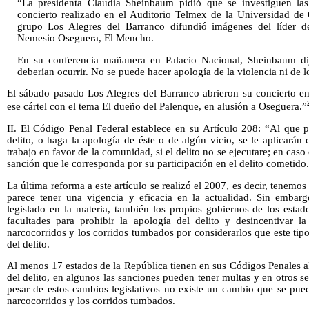
“La presidenta Claudia Sheinbaum pidió que se investiguen las
concierto realizado en el Auditorio Telmex de la Universidad de 
grupo Los Alegres del Barranco difundió imágenes del líder de
Nemesio Oseguera, El Mencho.
En su conferencia mañanera en Palacio Nacional, Sheinbaum dij
deberían ocurrir. No se puede hacer apología de la violencia ni de l
El sábado pasado Los Alegres del Barranco abrieron su concierto e
ese cártel con el tema El dueño del Palenque, en alusión a Oseguera.”
II. El Código Penal Federal establece en su Artículo 208: “Al que
delito, o haga la apología de éste o de algún vicio, se le aplicarán
trabajo en favor de la comunidad, si el delito no se ejecutare; en caso
sanción que le corresponda por su participación en el delito cometido
La última reforma a este artículo se realizó el 2007, es decir, tenemo
parece tener una vigencia y eficacia en la actualidad. Sin embargo
legislado en la materia, también los propios gobiernos de los esta
facultades para prohibir la apología del delito y desincentivar 
narcocorridos y los corridos tumbados por considerarlos que este tip
del delito.
Al menos 17 estados de la República tienen en sus Códigos Penales a
del delito, en algunos las sanciones pueden tener multas y en otros s
pesar de estos cambios legislativos no existe un cambio que se pued
narcocorridos y los corridos tumbados.