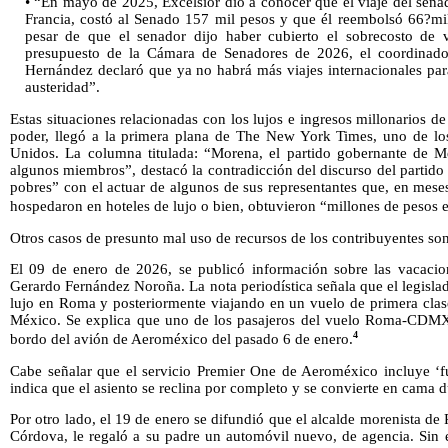
• “En mayo de 2025, Excélsior dio a conocer que el viaje del sen
Francia, costó al Senado 157 mil pesos y que él reembolsó 66?mil 
pesar de que el senador dijo haber cubierto el sobrecosto de v
presupuesto de la Cámara de Senadores de 2026, el coordina
Hernández declaró que ya no habrá más viajes internacionales pa
austeridad”.
Estas situaciones relacionadas con los lujos e ingresos millonarios de
poder, llegó a la primera plana de The New York Times, uno de los
Unidos. La columna titulada: “Morena, el partido gobernante de Mé
algunos miembros”, destacó la contradicción del discurso del partido 
pobres” con el actuar de algunos de sus representantes que, en meses
hospedaron en hoteles de lujo o bien, obtuvieron “millones de pesos e
Otros casos de presunto mal uso de recursos de los contribuyentes son
El 09 de enero de 2026, se publicó información sobre las vacaci
Gerardo Fernández Noroña. La nota periodística señala que el legislad
lujo en Roma y posteriormente viajando en un vuelo de primera cla
México. Se explica que uno de los pasajeros del vuelo Roma-CDM
4
bordo del avión de Aeroméxico del pasado 6 de enero.
Cabe señalar que el servicio Premier One de Aeroméxico incluye ‘ful
indica que el asiento se reclina por completo y se convierte en cama d
Por otro lado, el 19 de enero se difundió que el alcalde morenista de
Córdova, le regaló a su padre un automóvil nuevo, de agencia. Sin e