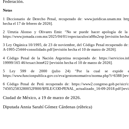
Federación.
Notas
1 Diccionario de Derecho Penal, recuperado de: www.juridicas.unam.mx https:
hecha el 17 de febrero de 2026].
2 Urrutia Alonso y Olivares Emir. “No se puede hacer apología de la 
https://www.jornada.com.mx/2025/04/01/espectaculos/a08n2esp [revisión hecha e
3 Ley Orgánica 10/1995, de 23 de noviembre, del Código Penal recuperado de:
A-1995-25444-consolidado.pdf [revisión hecha el 10 de marzo de 2026].
4 Código Penal de la Nación Argentina recuperado de: https://servicios.info
19999/165 46/texact.htm#22 [revisión hecha el 10 de marzo de 2026].
5 Ley 599 de 2000 (julio 24) “Por la cual se expide el
https://www.funcionpublica.gov.co/eva/gestornormativo/norma.php?i=6388 [revi
6 Código Penal de Perú recuperado de: https://www2.congreso.gob.pe/sicr
745052583280052F800/$FILE/COD-PENAL_actualizado_16-09-2018.pdf [revisió
Ciudad de México, a 19 de marzo de 2026.
Diputada Annia Sarahí Gómez Cárdenas (rúbrica)