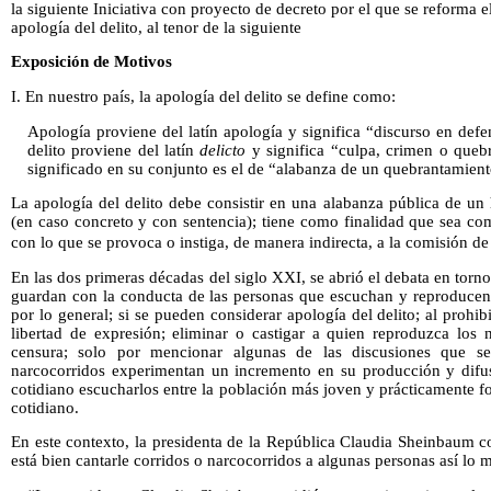
la siguiente Iniciativa con proyecto de decreto por el que se reforma 
apología del delito, al tenor de la siguiente
Exposición de Motivos
I. En nuestro país, la apología del delito se define como:
Apología proviene del latín apología y significa “discurso en def
delito proviene del latín
delicto
y significa “culpa, crimen o quebr
significado en su conjunto es el de “alabanza de un quebrantamiento
La apología del delito debe consistir en una alabanza pública de un
(en caso concreto y con sentencia); tiene como finalidad que sea c
con lo que se provoca o instiga, de manera indirecta, a la comisión de
En las dos primeras décadas del siglo XXI, se abrió el debata en torno
guardan con la conducta de las personas que escuchan y reproducen 
por lo general; si se pueden considerar apología del delito; al prohi
libertad de expresión; eliminar o castigar a quien reproduzca los 
censura; solo por mencionar algunas de las discusiones que s
narcocorridos experimentan un incremento en su producción y difu
cotidiano escucharlos entre la población más joven y prácticamente 
cotidiano.
En este contexto, la presidenta de la República Claudia Sheinbaum c
está bien cantarle corridos o narcocorridos a algunas personas así lo 