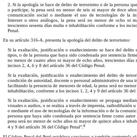
2. Si la apología se hace de delito de terrorismo o de la persona 
o partícipe, la pena será no menor de seis ni mayor de doce años.
comunicación social o mediante el uso de tecnologías de la i
Internet u otros análogos, la pena será no menor de ocho ni 
trescientos sesenta días multa e inhabilitación conforme a los incis
Penal.
En su artículo 316-A. presenta la apología del delito de terrorismo:
Si la exaltación, justificación o enaltecimiento se hace del delito
tipos, o de la persona que haya sido condenada por sentencia firme
no menor de cuatro años ni mayor de ocho años, trescientos días m
incisos 2, 4, 6 y 8 del artículo 36 del Código Penal.
Si la exaltación, justificación o enaltecimiento del delito de terror
condición de autoridad, docente o personal administrativo de una in
facilitando la presencia de menores de edad, la pena será no menor
inhabilitación, conforme a los incisos 1, 2, 4 y 9 del artículo 36 de
Si la exaltación, justificación o enaltecimiento se propaga mediant
visuales o audios, o se realiza a través de imprenta, radiodifusión
o mediante el uso de tecnologías de la información o de la comunica
persona que haya sido condenada por sentencia firme como autor o 
pena será no menor de ocho años ni mayor de quince años e inhabil
6
4 y 9 del artículo 36 del Código Penal”.
El Código Penal del Perú establece sanciones y también contempla el 