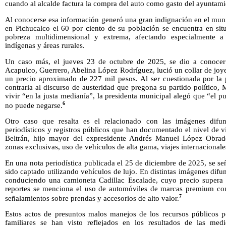
cuando al alcalde factura la compra del auto como gasto del ayuntami
Al conocerse esa información generó una gran indignación en el mun
en Pichucalco el 60 por ciento de su población se encuentra en sit
pobreza multidimensional y extrema, afectando especialmente 
indígenas y áreas rurales.
Un caso más, el jueves 23 de octubre de 2025, se dio a conocer
Acapulco, Guerrero, Abelina López Rodríguez, lució un collar de joy
un precio aproximado de 227 mil pesos. Al ser cuestionada por la 
contraria al discurso de austeridad que pregona su partido político,
vivir “en la justa medianía”, la presidenta municipal alegó que “el p
6
no puede negarse.
Otro caso que resalta es el relacionado con las imágenes difund
periodísticos y registros públicos que han documentado el nivel de
Beltrán, hijo mayor del expresidente Andrés Manuel López Obrador
zonas exclusivas, uso de vehículos de alta gama, viajes internacional
En una nota periodística publicada el 25 de diciembre de 2025, se s
sido captado utilizando vehículos de lujo. En distintas imágenes difu
conduciendo una camioneta Cadillac Escalade, cuyo precio supera l
reportes se menciona el uso de automóviles de marcas premium c
7
señalamientos sobre prendas y accesorios de alto valor.
Estos actos de presuntos malos manejos de los recursos públicos po
familiares se han visto reflejados en los resultados de las med