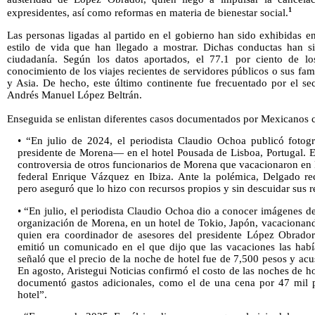
1
expresidentes, así como reformas en materia de bienestar social.
Las personas ligadas al partido en el gobierno han sido exhibidas e
estilo de vida que han llegado a mostrar. Dichas conductas han s
ciudadanía. Según los datos aportados, el 77.1 por ciento de los
conocimiento de los viajes recientes de servidores públicos o sus fam
y Asia. De hecho, este último continente fue frecuentado por el se
Andrés Manuel López Beltrán.
Enseguida se enlistan diferentes casos documentados por Mexicanos c
• “En julio de 2024, el periodista Claudio Ochoa publicó foto
presidente de Morena— en el hotel Pousada de Lisboa, Portugal. El
controversia de otros funcionarios de Morena que vacacionaron en
federal Enrique Vázquez en Ibiza. Ante la polémica, Delgado rec
pero aseguró que lo hizo con recursos propios y sin descuidar sus r
• “En julio, el periodista Claudio Ochoa dio a conocer imágenes d
organización de Morena, en un hotel de Tokio, Japón, vacacionand
quien era coordinador de asesores del presidente López Obrador
emitió un comunicado en el que dijo que las vacaciones las habí
señaló que el precio de la noche de hotel fue de 7,500 pesos y acu
En agosto, Aristegui Noticias confirmó el costo de las noches de h
documentó gastos adicionales, como el de una cena por 47 mil p
hotel”.