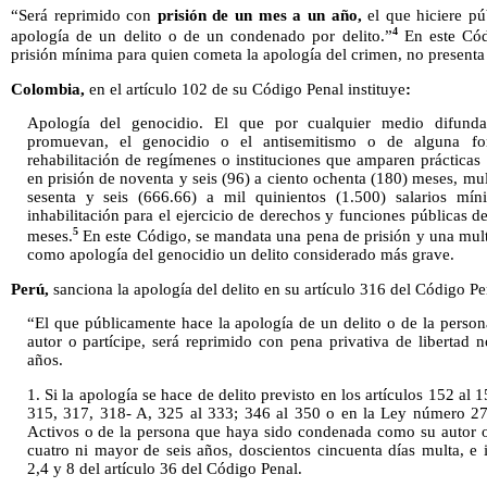
“Será reprimido con
prisión de un mes a un año,
el que hiciere pú
4
apología de un delito o de un condenado por delito.”
En este Cód
prisión mínima para quien cometa la apología del crimen, no present
Colombia,
en el artículo 102 de su Código Penal instituye
:
Apología del genocidio. El que por cualquier medio difunda
promuevan, el genocidio o el antisemitismo o de alguna for
rehabilitación de regímenes o instituciones que amparen prácticas
en prisión de noventa y seis (96) a ciento ochenta (180) meses, mul
sesenta y seis (666.66) a mil quinientos (1.500) salarios mín
inhabilitación para el ejercicio de derechos y funciones públicas d
5
meses.
En este Código, se mandata una pena de prisión y una multa
como apología del genocidio un delito considerado más grave.
Perú,
sanciona la apología del delito en su artículo 316 del Código Pe
“El que públicamente hace la apología de un delito o de la pers
autor o partícipe, será reprimido con pena privativa de liberta
años.
1. Si la apología se hace de delito previsto en los artículos 152 al
315, 317, 318- A, 325 al 333; 346 al 350 o en la Ley número 27
Activos o de la persona que haya sido condenada como su autor o
cuatro ni mayor de seis años, doscientos cincuenta días multa, e 
2,4 y 8 del artículo 36 del Código Penal.