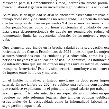
Mexicano para la Competitividad (Imco), cerrar esta brecha podría 
mercado laboral y generar un incremento significativo en la actividad
Asimismo, la desigualdad salarial se encuentra estrechamente relacio
trabajo doméstico y de cuidados no remunerado. La Encuesta Nacion
que las mujeres dedican en promedio 9.4 horas más por semana que
niños pequeños, así como 5.3 horas adicionales al cuidado de per
Esta carga desproporcionada de trabajo no remunerado reduce el
remunerado, limita las trayectorias laborales de las mujeres y reper
vida.
Otro elemento que incide en la brecha salarial es la segregación o
recientes de los Censos Económicos de 2024 muestran que las mujere
sectores vinculados con los cuidados y la educación, como las guar
personas mayores y la educación básica. En contraste, los hombres p
de infraestructura que suelen ofrecer mayores niveles salariales, como 
6
transporte ferroviario.
Esta división sectorial contribuye a mantener d
de ingreso entre hombres y mujeres.
En el ámbito normativo, el Estado mexicano ha dado pasos import
salarial. En noviembre de 2024 se publicó una reforma constitucion
que establece explícitamente el principio de igual salario por trabajo 
7
sexo o género.
No obstante, diversos especialistas coinciden en que
requiere no solo reformas legales, sino también políticas pública
estructurales de la desigualdad, como la informalidad laboral, la
segregación ocupacional.