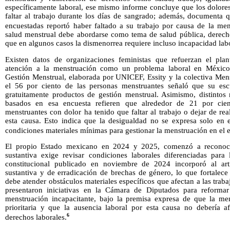
específicamente laboral, ese mismo informe concluye que los dolores
faltar al trabajo durante los días de sangrado; además, documenta 
encuestadas reportó haber faltado a su trabajo por causa de la men
salud menstrual debe abordarse como tema de salud pública, derec
que en algunos casos la dismenorrea requiere incluso incapacidad labo
Existen datos de organizaciones feministas que refuerzan el plan
atención a la menstruación como un problema laboral en México
Gestión Menstrual, elaborada por UNICEF, Essity y la colectiva Men
el 56 por ciento de las personas menstruantes señaló que su esc
gratuitamente productos de gestión menstrual. Asimismo, distintos m
basados en esa encuesta refieren que alrededor de 21 por cien
menstruantes con dolor ha tenido que faltar al trabajo o dejar de rea
esta causa. Esto indica que la desigualdad no se expresa solo en e
condiciones materiales mínimas para gestionar la menstruación en el 
El propio Estado mexicano en 2024 y 2025, comenzó a reconoce
sustantiva exige revisar condiciones laborales diferenciadas para
constitucional publicado en noviembre de 2024 incorporó al ar
sustantiva y de erradicación de brechas de género, lo que fortalece 
debe atender obstáculos materiales específicos que afectan a las trab
presentaron iniciativas en la Cámara de Diputados para reforma
menstruación incapacitante, bajo la premisa expresa de que la me
prioritaria y que la ausencia laboral por esta causa no debería a
6
derechos laborales.