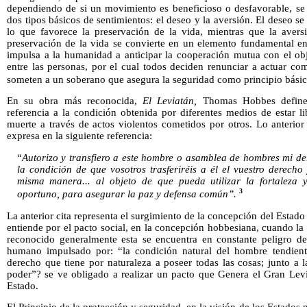
dependiendo de si un movimiento es beneficioso o desfavorable, s
dos tipos básicos de sentimientos: el deseo y la aversión. El deseo s
lo que favorece la preservación de la vida, mientras que la avers
preservación de la vida se convierte en un elemento fundamental en 
impulsa a la humanidad a anticipar la cooperación mutua con el obj
entre las personas, por el cual todos deciden renunciar a actuar co
someten a un soberano que asegura la seguridad como principio bási
En su obra más reconocida,
El Leviatán,
Thomas Hobbes define 
referencia a la condición obtenida por diferentes medios de estar li
muerte a través de actos violentos cometidos por otros. Lo anterio
expresa en la siguiente referencia:
“
Autorizo y transfiero a este hombre o asamblea de hombres mi 
la condición de que vosotros trasferiréis a él el vuestro derecho
misma manera... al objeto de que pueda utilizar la fortaleza
3
oportuno, para asegurar la paz y defensa común”.
La anterior cita representa el surgimiento de la concepción del Est
entiende por el pacto social, en la concepción hobbesiana, cuando 
reconocido generalmente esta se encuentra en constante peligro de 
humano impulsado por: “la condición natural del hombre tendient
derecho que tiene por naturaleza a poseer todas las cosas; junto a 
poder”? se ve obligado a realizar un pacto que Genera el Gran Le
Estado.