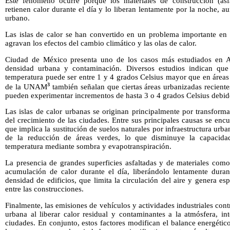
Este fenómeno ocurre porque los materiales de construcción (asf
retienen calor durante el día y lo liberan lentamente por la noche, 
urbano.
Las islas de calor se han convertido en un problema importante e
agravan los efectos del cambio climático y las olas de calor.
Ciudad de México presenta uno de los casos más estudiados en A
densidad urbana y contaminación. Diversos estudios indican que
temperatura puede ser entre 1 y 4 grados Celsius mayor que en áreas p
3
de la UNAM
también señalan que ciertas áreas urbanizadas reciente
pueden experimentar incrementos de hasta 3 o 4 grados Celsius debid
Las islas de calor urbanas se originan principalmente por transform
del crecimiento de las ciudades. Entre sus principales causas se enc
que implica la sustitución de suelos naturales por infraestructura ur
de la reducción de áreas verdes, lo que disminuye la capacidad
temperatura mediante sombra y evapotranspiración.
La presencia de grandes superficies asfaltadas y de materiales como
acumulación de calor durante el día, liberándolo lentamente duran
densidad de edificios, que limita la circulación del aire y genera e
entre las construcciones.
Finalmente, las emisiones de vehículos y actividades industriales con
urbana al liberar calor residual y contaminantes a la atmósfera, in
ciudades. En conjunto, estos factores modifican el balance energéti