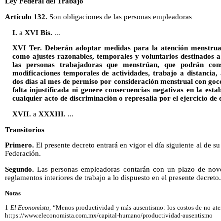
Ley Federal del Trabajo
Artículo 132.
Son obligaciones de las personas empleadoras
I.
a
XVI Bis.
...
XVI Ter. Deberán adoptar medidas para la atención menstrual 
como ajustes razonables, temporales y voluntarios destinados a 
las personas trabajadoras que menstrúan, que podrán consis
modificaciones temporales de actividades, trabajo a distancia,
dos días al mes de permiso por consideración menstrual con goce 
falta injustificada ni genere consecuencias negativas en la est
cualquier acto de discriminación o represalia por el ejercicio de 
XVII.
a
XXXIII.
...
Transitorios
Primero.
El presente decreto entrará en vigor el día siguiente al de su
Federación.
Segundo.
Las personas empleadoras contarán con un plazo de noven
reglamentos interiores de trabajo a lo dispuesto en el presente decreto.
Notas
1
El Economista,
“Menos productividad y más ausentismo: los costos de no aten
https://www.eleconomista.com.mx/capital-humano/productividad-ausentismo