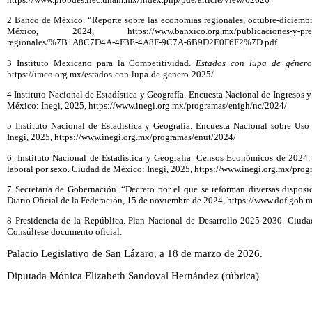
2 Banco de México. “Reporte sobre las economías regionales, octubre-diciem
México, 2024, https://www.banxico.org.mx/publicaciones-y-pren
regionales/%7B1A8C7D4A-4F3E-4A8F-9C7A-6B9D2E0F6F2%7D.pdf
3 Instituto Mexicano para la Competitividad.
Estados con lupa de género
https://imco.org.mx/estados-con-lupa-de-genero-2025/
4 Instituto Nacional de Estadística y Geografía. Encuesta Nacional de Ingresos 
México: Inegi, 2025, https://www.inegi.org.mx/programas/enigh/nc/2024/
5 Instituto Nacional de Estadística y Geografía. Encuesta Nacional sobre U
Inegi, 2025, https://www.inegi.org.mx/programas/enut/2024/
6. Instituto Nacional de Estadística y Geografía. Censos Económicos de 2024:
laboral por sexo. Ciudad de México: Inegi, 2025, https://www.inegi.org.mx/pro
7 Secretaría de Gobernación. “Decreto por el que se reforman diversas disposi
Diario Oficial de la Federación, 15 de noviembre de 2024, https://www.dof.go
8 Presidencia de la República. Plan Nacional de Desarrollo 2025-2030. Ciu
Consúltese documento oficial.
Palacio Legislativo de San Lázaro, a 18 de marzo de 2026.
Diputada Mónica Elizabeth Sandoval Hernández (rúbrica)