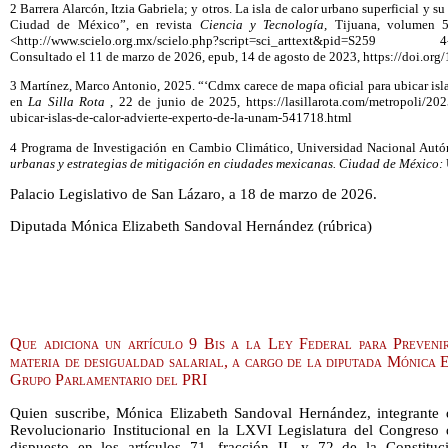
2 Barrera Alarcón, Itzia Gabriela; y otros. La isla de calor urbano superficial y s
Ciudad de México”, en revista
Ciencia y Tecnología,
Tijuana, volumen 5
<http://www.scielo.org.mx/scielo.php?script=sci_arttext&pid=S259 4
Consultado el 11 de marzo de 2026, epub, 14 de agosto de 2023, https://doi.or
3 Martínez, Marco Antonio, 2025. “‘Cdmx carece de mapa oficial para ubicar isla
en
La Silla Rota
, 22 de junio de 2025, https://lasillarota.com/metropoli/202
ubicar-islas-de-calor-advierte-experto-de-la-unam-541718.html
4 Programa de Investigación en Cambio Climático, Universidad Nacional Au
urbanas y estrategias de mitigación en ciudades mexicanas. Ciudad de México:
Palacio Legislativo de San Lázaro, a 18 de marzo de 2026.
Diputada Mónica Elizabeth Sandoval Hernández (rúbrica)
Que adiciona un artículo 9 Bis a la Ley Federal para Prevenir
materia de desigualdad salarial, a cargo de la diputada Mónica
Grupo Parlamentario del PRI
Quien suscribe, Mónica Elizabeth Sandoval Hernández, integrante 
Revolucionario Institucional en la LXVI Legislatura del Congreso
dispuesto en los artículos 71, fracción II, y 72 de la Constituc