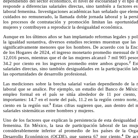
dependiendo del sector económico, el nivel de escolaridad y el tipo 
responde a diferencias salariales directas, sino también a factores es
laboral femenina. Investigaciones académicas han señalado que elem
cuidados no remunerado, la llamada doble jornada laboral y la persi
los procesos de contratación y promoción limitan las oportunidad
mujeres y contribuyen a reproducir la desigualdad económica.
Aunque en los últimos años se han implantado reformas legales y pol
la igualdad sustantiva, diversos estudios recientes muestran que la
significativamente menores que los hombres. De acuerdo con la Enc
de los Hogares de 2024, el ingreso monetario promedio mensual de
12,016 pesos, mientras que el de las mujeres alcanzó 7 mil 905 pesos
2
34.2 por ciento en los ingresos promedio entre ambos grupos.
Est
salariales directas, sino también desigualdades en la participación l
las oportunidades de desarrollo profesional.
Las mediciones sobre la brecha salarial varían dependiendo de la m
laboral que se analice. Por ejemplo, un estudio del Banco de México
empleo formal en el país se sitúa alrededor de 11 por ciento, 
importantes: 14.7 en el norte del país, 11.2 en la región centro norte
3
ciento en la región sur.
Estas cifras sugieren que, aun dentro del m
salariales sistemáticas entre hombres y mujeres.
Uno de los factores que explican la persistencia de esta desigualda
femenina. En México, la tasa de participación laboral de las muj
considerablemente inferior al promedio de los países de la Org
4
Desarrollo Económicos (OCDE), que supera 67 por ciento.
De acu