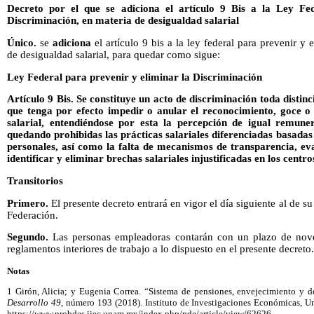
Decreto por el que se adiciona el artículo 9 Bis a la Ley Fe
Discriminación, en materia de desigualdad salarial
Único.
se
adiciona
el artículo 9 bis a la ley federal para prevenir y 
de desigualdad salarial, para quedar como sigue:
Ley Federal para prevenir y eliminar la Discriminación
Artículo 9 Bis. Se constituye un acto de discriminación toda distinc
que tenga por efecto impedir o anular el reconocimiento, goce o 
salarial, entendiéndose por esta la percepción de igual remune
quedando prohibidas las prácticas salariales diferenciadas basadas
personales, así como la falta de mecanismos de transparencia, ev
identificar y eliminar brechas salariales injustificadas en los centro
Transitorios
Primero.
El presente decreto entrará en vigor el día siguiente al de su
Federación.
Segundo.
Las personas empleadoras contarán con un plazo de noven
reglamentos interiores de trabajo a lo dispuesto en el presente decreto.
Notas
1 Girón, Alicia; y Eugenia Correa. “Sistema de pensiones, envejecimiento y
Desarrollo 49,
número 193 (2018). Instituto de Investigaciones Económicas, 
https://www.probdes.iiec.unam.mx/index.php/pde/article/view/62626