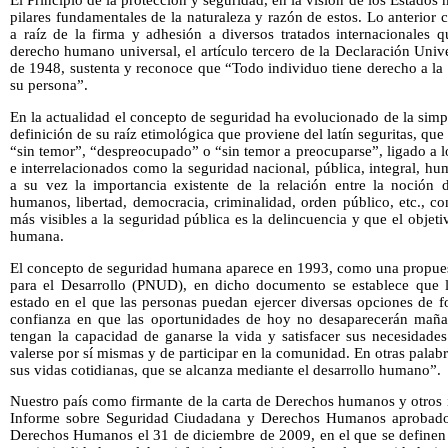
El Principio de la protección y seguridad, en la visión de los Estado
pilares fundamentales de la naturaleza y razón de estos. Lo anterior
a raíz de la firma y adhesión a diversos tratados internacionales
derecho humano universal, el artículo tercero de la Declaración U
de 1948, sustenta y reconoce que “Todo individuo tiene derecho a la v
su persona”.
En la actualidad el concepto de seguridad ha evolucionado de la simp
definición de su raíz etimológica que proviene del latín seguritas, qu
“sin temor”, “despreocupado” o “sin temor a preocuparse”, ligado a l
e interrelacionados como la seguridad nacional, pública, integral, hu
a su vez la importancia existente de la relación entre la noción
humanos, libertad, democracia, criminalidad, orden público, etc., 
más visibles a la seguridad pública es la delincuencia y que el objetiv
humana.
El concepto de seguridad humana aparece en 1993, como una propue
para el Desarrollo (PNUD), en dicho documento se establece que 
estado en el que las personas puedan ejercer diversas opciones de f
confianza en que las oportunidades de hoy no desaparecerán mañan
tengan la capacidad de ganarse la vida y satisfacer sus necesidades
valerse por sí mismas y de participar en la comunidad. En otras palabr
sus vidas cotidianas, que se alcanza mediante el desarrollo humano”.
Nuestro país como firmante de la carta de Derechos humanos y otros 
Informe sobre Seguridad Ciudadana y Derechos Humanos aprobado 
Derechos Humanos el 31 de diciembre de 2009, en el que se definen q