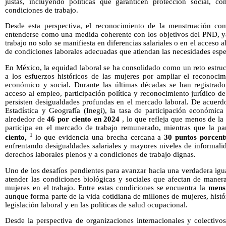
justas, incluyendo políticas que garanticen protección social, co
condiciones de trabajo.
Desde esta perspectiva, el reconocimiento de la menstruación c
entenderse como una medida coherente con los objetivos del PND, ya
trabajo no solo se manifiesta en diferencias salariales o en el acceso 
de condiciones laborales adecuadas que atiendan las necesidades espec
En México, la equidad laboral se ha consolidado como un reto estruct
a los esfuerzos históricos de las mujeres por ampliar el reconoci
económico y social. Durante las últimas décadas se han registrad
acceso al empleo, participación política y reconocimiento jurídico de
persisten desigualdades profundas en el mercado laboral. De acuerdo
Estadística y Geografía (Inegi), la tasa de participación económic
alrededor de
46 por ciento en 2024
, lo que refleja que menos de la
participa en el mercado de trabajo remunerado, mientras que la pa
1
ciento,
lo que evidencia una brecha cercana a
30 puntos porcent
enfrentando desigualdades salariales y mayores niveles de informalid
derechos laborales plenos y a condiciones de trabajo dignas.
Uno de los desafíos pendientes para avanzar hacia una verdadera igu
atender las condiciones biológicas y sociales que afectan de manera
mujeres en el trabajo. Entre estas condiciones se encuentra la
mens
aunque forma parte de la vida cotidiana de millones de mujeres, histó
legislación laboral y en las políticas de salud ocupacional.
Desde la perspectiva de organizaciones internacionales y colectivos