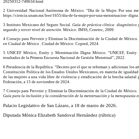
20250312-749634.html
2 Universidad Nacional Autónoma de México. “Día de la Mujer. Por una me
https://ciencia.unam.mx/leer/1655/dia-de-la-mujer-por-una-menstruacion- digna
3 Instituto Mexicano del Seguro Social.
Guía de práctica clínica: diagnóstico 
segundo y tercer nivel de atención.
México: IMSS, Cenetec, 2009.
4 Consejo para Prevenir y Eliminar la Discriminación de la Ciudad de México
en Ciudad de México
. Ciudad de México: Copred, 2024.
5 UNICEF México, Essity y Menstruación Digna México. “UNICEF, Essity 
resultados de la Primera Encuesta Nacional de Gestión Menstrual”, 2022.
6 Presidencia de la República. “Decreto por el que se reforman y adicionan los art
Constitución Política de los Estados Unidos Mexicanos, en materia de igualdad 
de las mujeres a una vida libre de violencia y erradicación de la brecha salarial 
Federación, a 15 de noviembre de 2024.
7 Consejo para Prevenir y Eliminar la Discriminación de la Ciudad de México. 
Guía para la inclusión y la consideración de la menstruación y la menopausia e
Palacio Legislativo de San Lázaro, a 18 de marzo de 2026.
Diputada Mónica Elizabeth Sandoval Hernández (rúbrica)