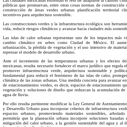
Las ciudades mexicanas enfrentan el reto de adaptarse al cambio climá
públicas que promuevan, entre otras cosas normas de construcción s
construcción de áreas verdes urbanas planificación territorial c
incentivos para arquitectura sostenible.
Las construcciones verdes y la infraestructura ecológica son herramie
vida, reducir riesgos climáticos y avanzar hacia ciudades más sostenib
Las islas de calor urbanas representan uno de los impactos más vi
cambio climático en urbes como Ciudad de México. El aumen
urbanización, la pérdida de vegetación y el uso intensivo de materia
repensar el modelo de desarrollo urbano.
Ante el incremento de las temperaturas urbanas y los efectos de
mexicanas, resulta necesario fortalecer el marco jurídico que regula e
promover infraestructura verde, arquitectura sustentable y polític
fundamental para reducir el fenómeno de las islas de calor, proteger
climática de las zonas urbanas. Una medida concreta para avanzar en 
de estacionamientos verdes, es decir, espacios de estacionamiento q
vegetación y soluciones de diseño que reduzcan la acumulación de ca
agua de lluvia.
Por ello resulta pertinente modificar la Ley General de Asentamient
y Desarrollo Urbano para incorporar criterios de infraestructura ver
espacios urbanos, promoviendo materiales sostenibles, arbolado
permitiría que la planeación urbana incorpore soluciones basadas e
mitigación del calor urbano, a la gestión sustentable del agua y al d