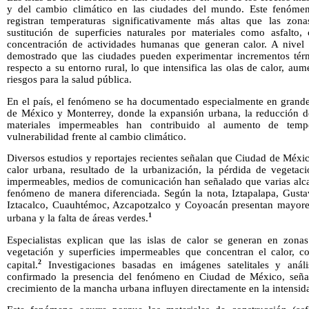
y del cambio climático en las ciudades del mundo. Este fenómen
registran temperaturas significativamente más altas que las zona
sustitución de superficies naturales por materiales como asfalto
concentración de actividades humanas que generan calor. A nivel i
demostrado que las ciudades pueden experimentar incrementos térm
respecto a su entorno rural, lo que intensifica las olas de calor, a
riesgos para la salud pública.
En el país, el fenómeno se ha documentado especialmente en grand
de México y Monterrey, donde la expansión urbana, la reducción de
materiales impermeables han contribuido al aumento de tem
vulnerabilidad frente al cambio climático.
Diversos estudios y reportajes recientes señalan que Ciudad de Méxic
calor urbana, resultado de la urbanización, la pérdida de vegetaci
impermeables, medios de comunicación han señalado que varias alcal
fenómeno de manera diferenciada. Según la nota, Iztapalapa, Gust
Iztacalco, Cuauhtémoc, Azcapotzalco y Coyoacán presentan mayores
1
urbana y la falta de áreas verdes.
Especialistas explican que las islas de calor se generan en zon
vegetación y superficies impermeables que concentran el calor, c
2
capital.
Investigaciones basadas en imágenes satelitales y análi
confirmado la presencia del fenómeno en Ciudad de México, señal
crecimiento de la mancha urbana influyen directamente en la intensidad