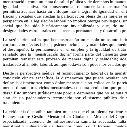
menstruación como un tema de salud pública y de derechos humanos e
igualdad sustantiva. En consecuencia, reconocer la menstrua
permitiría avanzar hacia un enfoque más integral de igualdad en el t
físicas y sociales que afectan la participación plena de las mujeres 
perspectiva en la legislación laboral no implica otorgar privilegios, s
social que ha sido históricamente invisibilizada y que, de no 
desigualdades estructurales en el acceso, permanencia y desarrollo pro
La razón principal es que la menstruación no es solo un asunto ínt
corporal con efectos físicos, psicoemocionales y materiales que puede 
el desempeño, la permanencia en el empleo y la igualdad de trat
señalado que la “menstruación digna” forma parte del bienestar gene
permitan transitar este proceso de manera digna y saludable; a
trasladado al ámbito laboral, aunque todavía son pocos los estados que
Desde la perspectiva médica, el reconocimiento laboral de la menstr
condición clínica específica, la dismenorrea que puede resultar inc
define la dismenorrea como dolor menstrual tipo cólico en la porci
menos durante tres ciclos menstruales, con una evolución que puede
3
días.
Esto importa jurídicamente porque demuestra que no se trata 
sino de un padecimiento reconocido por el sistema público de s
tratamiento.
La evidencia disponible también muestra que el problema ya tiene c
Encuesta sobre Gestión Menstrual en Ciudad de México del Copred i
especializada, carencia de infraestructura sanitaria adecuada, fal
menstrual y vulneración de derechos como salud, trabajo, igualda