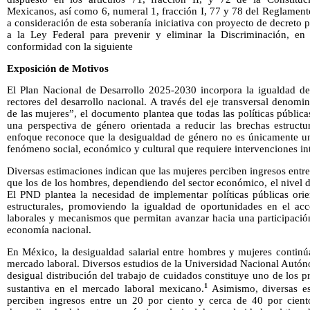
Mexicanos, así como 6, numeral 1, fracción I, 77 y 78 del Reglamen
a consideración de esta soberanía iniciativa con proyecto de decreto po
a la Ley Federal para prevenir y eliminar la Discriminación, en 
conformidad con la siguiente
Exposición de Motivos
El Plan Nacional de Desarrollo 2025-2030 incorpora la igualdad d
rectores del desarrollo nacional. A través del eje transversal denom
de las mujeres”, el documento plantea que todas las políticas pública
una perspectiva de género orientada a reducir las brechas estructu
enfoque reconoce que la desigualdad de género no es únicamente un
fenómeno social, económico y cultural que requiere intervenciones int
Diversas estimaciones indican que las mujeres perciben ingresos entr
que los de los hombres, dependiendo del sector económico, el nivel d
El PND plantea la necesidad de implementar políticas públicas orie
estructurales, promoviendo la igualdad de oportunidades en el ac
laborales y mecanismos que permitan avanzar hacia una participación
economía nacional.
En México, la desigualdad salarial entre hombres y mujeres continú
mercado laboral. Diversos estudios de la Universidad Nacional Autó
desigual distribución del trabajo de cuidados constituye uno de los p
1
sustantiva en el mercado laboral mexicano.
Asimismo, diversas es
perciben ingresos entre un 20 por ciento y cerca de 40 por cien