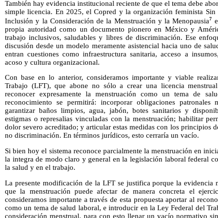
También hay evidencia institucional reciente de que el tema debe ab
simple licencia. En 2025, el Copred y la organización feminista Sin
7
Inclusión y la Consideración de la Menstruación y la Menopausia
e
propia autoridad como un documento pionero en México y América
trabajo inclusivos, saludables y libres de discriminación. Ese enfo
discusión desde un modelo meramente asistencial hacia uno de salud
entran cuestiones como infraestructura sanitaria, acceso a insumos
acoso y cultura organizacional.
Con base en lo anterior, consideramos importante y viable realiz
Trabajo (LFT), que abone no sólo a crear una licencia menstrual 
reconocer expresamente la menstruación como un tema de salud
reconocimiento se permitirá: incorporar obligaciones patronales
garantizar baños limpios, agua, jabón, botes sanitarios y disponib
estigmas o represalias vinculadas con la menstruación; habilitar pe
dolor severo acreditado; y articular estas medidas con los principios d
no discriminación. En términos jurídicos, esto cerraría un vacío.
Si bien hoy el sistema reconoce parcialmente la menstruación en inicia
la integra de modo claro y general en la legislación laboral federal 
la salud y en el trabajo.
La presente modificación de la LFT se justifica porque la evidencia m
que la menstruación puede afectar de manera concreta el ejercic
consideramos importante a través de esta propuesta aportar al recon
como un tema de salud laboral, e introducir en la Ley Federal del Trab
consideración menstrual, para con esto llenar un vacío normativo si