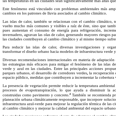
las temperaturas en las ciudades sean significativamente más altas que
Este fenómeno está vinculado con problemas ambientales más ampl
cambios en los patrones de lluvia asociados al cambio climático.
Las islas de calor, también se relacionan con el cambio climático
vuelto mucho más comunes y visibles a raíz de éste, sino que tambi
pues aumentan el consumo de energía para refrigeración, increm
invernadero, agravan las olas de calor, generando mayores riesgos par
las ciudades contribuyen al cambio climático y al mismo tiempo sufren
Para reducir las islas de calor, diversas investigaciones y orga
transformar el diseño urbano hacia modelos de infraestructura verde y 
Diversas recomendaciones internacionales en materia de adaptación 
las estrategias más eficaces para mitigar el fenómeno de las islas de 
verde y azul en las ciudades. Entre las principales acciones propu
parques urbanos, el desarrollo de corredores verdes
,
la recuperación d
espacio público, medidas que contribuyen a incrementar la cobertura 
La presencia de vegetación permite reducir la temperatura ambienta
procesos de evapotranspiración, lo que ayuda a disminuir la ac
4
construidas como pavimento y concreto.
También se recomienda pr
planeación urbana climáticamente responsable, que incorpore solucion
infraestructura azul-verde para mejorar la regulación térmica de las ci
al cambio climático y mejorar la calidad ambiental del espacio urbano