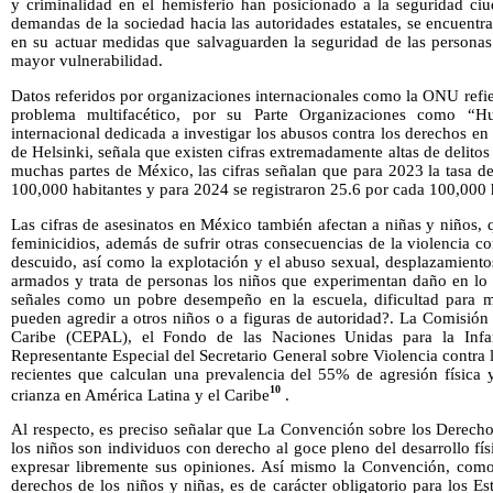
y criminalidad en el hemisferio han posicionado a la seguridad ci
demandas de la sociedad hacia las autoridades estatales, se encuentr
en su actuar medidas que salvaguarden la seguridad de las personas
mayor vulnerabilidad.
Datos referidos por organizaciones internacionales como la ONU refi
problema multifacético, por su Parte Organizaciones como “H
internacional dedicada a investigar los abusos contra los derechos en
de Helsinki, señala que existen cifras extremadamente altas de delito
muchas partes de México, las cifras señalan que para 2023 la tasa d
100,000 habitantes y para 2024 se registraron 25.6 por cada 100,000 
Las cifras de asesinatos en México también afectan a niñas y niños,
feminicidios, además de sufrir otras consecuencias de la violencia co
descuido, así como la explotación y el abuso sexual, desplazamiento
armados y trata de personas los niños que experimentan daño en lo p
señales como un pobre desempeño en la escuela, dificultad para mane
pueden agredir a otros niños o a figuras de autoridad?. La Comisió
Caribe (CEPAL), el Fondo de las Naciones Unidas para la Infa
Representante Especial del Secretario General sobre Violencia contra 
recientes que calculan una prevalencia del 55% de agresión física 
10
crianza en América Latina y el Caribe
.
Al respecto, es preciso señalar que La Convención sobre los Derecho
los niños son individuos con derecho al goce pleno del desarrollo fís
expresar libremente sus opiniones. Así mismo la Convención, como 
derechos de los niños y niñas, es de carácter obligatorio para los 