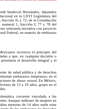
beth Sandoval Hernández, diputados
itucional en la LXVI Legislatura del
fracción II, y 72, de la Constitución
, numeral 1, fracción I; 77 y 78 del
ta soberanía iniciativa con proyecto
Penal Federal, en materia de embarazo
Mexicanos reconoce el principio del
idades a que, en cualquier decisión o
prioritaria el desarrollo integral y el
iente de salud pública y de derechos
nfrentan embarazos tempranos; en el
uaciones de abuso sexual. En México,
jóvenes de 15 a 19 años, grupo en el
les.
lemática creciente vinculada a las
entes. Aunque millones de mujeres en
iñas menores de 14 años suele estar
 ciento de los embarazos no deseados