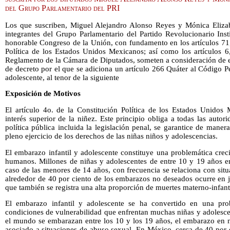
del Grupo Parlamentario del PRI
Los que suscriben, Miguel Alejandro Alonso Reyes y Mónica Eliza
integrantes del Grupo Parlamentario del Partido Revolucionario Inst
honorable Congreso de la Unión, con fundamento en los artículos 71, 
Política de los Estados Unidos Mexicanos; así como los artículos 6
Reglamento de la Cámara de Diputados, someten a consideración de es
de decreto por el que se adiciona un artículo 266 Quáter al Código 
adolescente, al tenor de la siguiente
Exposición de Motivos
El artículo 4o. de la Constitución Política de los Estados Unidos 
interés superior de la niñez. Este principio obliga a todas las autor
política pública incluida la legislación penal, se garantice de manera 
pleno ejercicio de los derechos de las niñas niños y adolescencias.
El embarazo infantil y adolescente constituye una problemática crec
humanos. Millones de niñas y adolescentes de entre 10 y 19 años e
caso de las menores de 14 años, con frecuencia se relaciona con sit
alrededor de 40 por ciento de los embarazos no deseados ocurre en 
que también se registra una alta proporción de muertes materno-infanti
El embarazo infantil y adolescente se ha convertido en una prob
condiciones de vulnerabilidad que enfrentan muchas niñas y adolesc
el mundo se embarazan entre los 10 y los 19 años, el embarazo en n
asociado a situaciones de abuso sexual. En México, cerca de 40 por