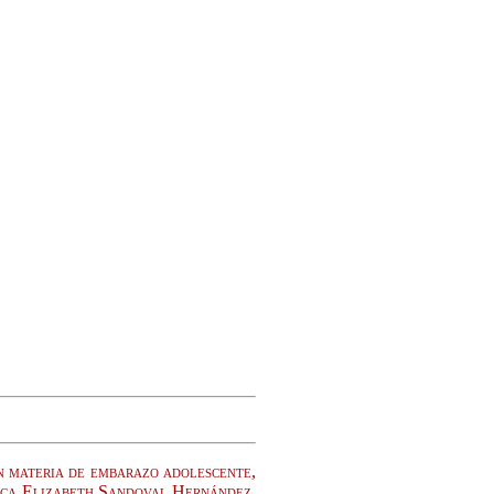
n materia de embarazo adolescente,
ica Elizabeth Sandoval Hernández,