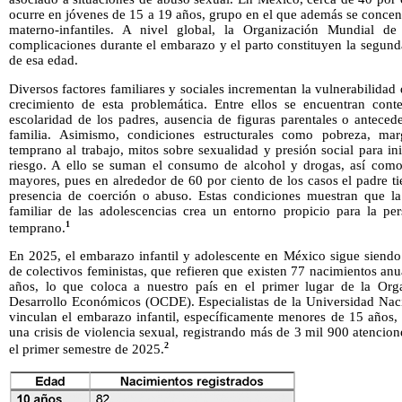
ocurre en jóvenes de 15 a 19 años, grupo en el que además se conce
materno-infantiles. A nivel global, la Organización Mundial d
complicaciones durante el embarazo y el parto constituyen la segund
de esa edad.
Diversos factores familiares y sociales incrementan la vulnerabilidad
crecimiento de esta problemática. Entre ellos se encuentran contex
escolaridad de los padres, ausencia de figuras parentales o antece
familia. Asimismo, condiciones estructurales como pobreza, marg
temprano al trabajo, mitos sobre sexualidad y presión social para in
riesgo. A ello se suman el consumo de alcohol y drogas, así como
mayores, pues en alrededor de 60 por ciento de los casos el padre t
presencia de coerción o abuso. Estas condiciones muestran que la
familiar de las adolescencias crea un entorno propicio para la pe
1
temprano.
En 2025, el embarazo infantil y adolescente en México sigue siendo
de colectivos feministas, que refieren que existen 77 nacimientos an
años, lo que coloca a nuestro país en el primer lugar de la Org
Desarrollo Económicos (OCDE). Especialistas de la Universidad 
vinculan el embarazo infantil, específicamente menores de 15 años,
una crisis de violencia sexual, registrando más de 3 mil 900 atencio
2
el primer semestre de 2025.