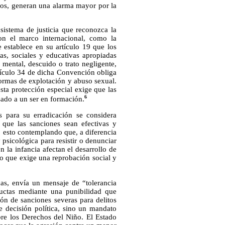
ños, generan una alarma mayor por la
sistema de justicia que reconozca la
on el marco internacional, como la
establece en su artículo 19 que los
vas, sociales y educativas apropiadas
 mental, descuido o trato negligente,
rtículo 34 de dicha Convención obliga
 formas de explotación y abuso sexual.
ta protección especial exige que las
6
sado a un ser en formación.
s para su erradicación se considera
que las sanciones sean efectivas y
, esto contemplando que, a diferencia
 psicológica para resistir o denunciar
n la infancia afectan el desarrollo de
lo que exige una reprobación social y
nas, envía un mensaje de “tolerancia
ductas mediante una punibilidad que
ción de sanciones severas para delitos
 decisión política, sino un mandato
obre los Derechos del Niño. El Estado