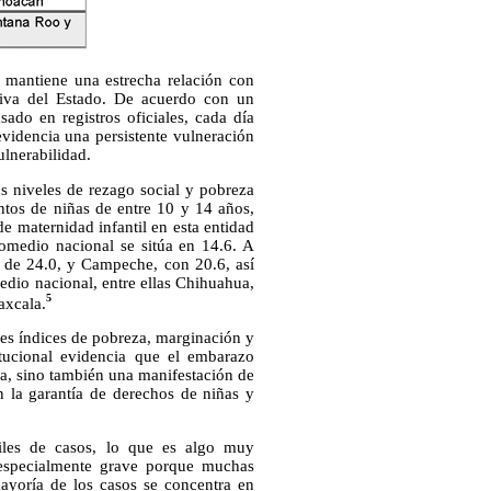
 mantiene una estrecha relación con
ctiva del Estado. De acuerdo con un
sado en registros oficiales, cada día
evidencia una persistente vulneración
lnerabilidad.
os niveles de rezago social y pobreza
entos de niñas de entre 10 y 14 años,
de maternidad infantil en esta entidad
omedio nacional se sitúa en 14.6. A
 de 24.0, y Campeche, con 20.6, así
dio nacional, entre ellas Chihuahua,
5
axcala.
res índices de pobreza, marginación y
itucional evidencia que el embarazo
a, sino también una manifestación de
en la garantía de derechos de niñas y
iles de casos, lo que es algo muy
a especialmente grave porque muchas
ayoría de los casos se concentra en