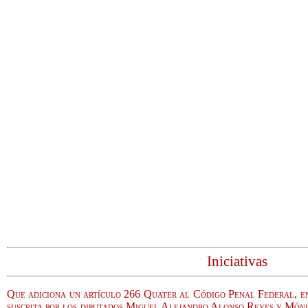
Iniciativas
Que adiciona un artículo 266 Quater al Código Penal Federal, e
suscrita por los diputados Miguel Alejandro Alonso Reyes y Món