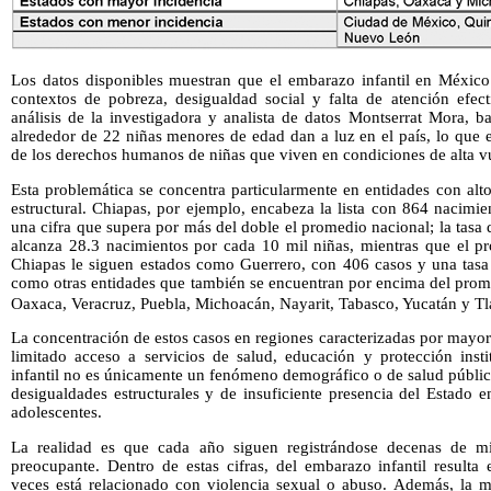
Los datos disponibles muestran que el embarazo infantil en México
contextos de pobreza, desigualdad social y falta de atención efe
análisis de la investigadora y analista de datos Montserrat Mora, ba
alrededor de 22 niñas menores de edad dan a luz en el país, lo que 
de los derechos humanos de niñas que viven en condiciones de alta vu
Esta problemática se concentra particularmente en entidades con alt
estructural. Chiapas, por ejemplo, encabeza la lista con 864 nacimi
una cifra que supera por más del doble el promedio nacional; la tasa 
alcanza 28.3 nacimientos por cada 10 mil niñas, mientras que el pr
Chiapas le siguen estados como Guerrero, con 406 casos y una tasa
como otras entidades que también se encuentran por encima del prome
Oaxaca, Veracruz, Puebla, Michoacán, Nayarit, Tabasco, Yucatán y Tl
La concentración de estos casos en regiones caracterizadas por mayo
limitado acceso a servicios de salud, educación y protección inst
infantil no es únicamente un fenómeno demográfico o de salud públic
desigualdades estructurales y de insuficiente presencia del Estado 
adolescentes.
La realidad es que cada año siguen registrándose decenas de m
preocupante. Dentro de estas cifras, del embarazo infantil result
veces está relacionado con violencia sexual o abuso. Además, la m