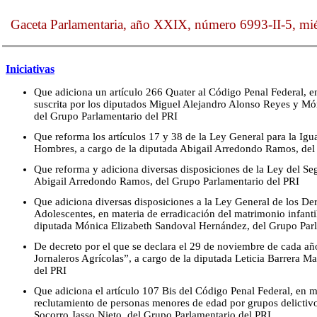
Gaceta Parlamentaria, año XXIX, número 6993-II-5, mi
Iniciativas
Que adiciona un artículo 266 Quater al Código Penal Federal, e
suscrita por los diputados Miguel Alejandro Alonso Reyes y M
del Grupo Parlamentario del PRI
Que reforma los artículos 17 y 38 de la Ley General para la Igu
Hombres, a cargo de la diputada Abigail Arredondo Ramos, del
Que reforma y adiciona diversas disposiciones de la Ley del Seg
Abigail Arredondo Ramos, del Grupo Parlamentario del PRI
Que adiciona diversas disposiciones a la Ley General de los De
Adolescentes, en materia de erradicación del matrimonio infanti
diputada Mónica Elizabeth Sandoval Hernández, del Grupo Parl
De decreto por el que se declara el 29 de noviembre de cada añ
Jornaleros Agrícolas”, a cargo de la diputada Leticia Barrera 
del PRI
Que adiciona el artículo 107 Bis del Código Penal Federal, en ma
reclutamiento de personas menores de edad por grupos delictivo
Socorro Jasso Nieto, del Grupo Parlamentario del PRI