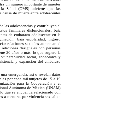
ntra un número importante de muertes
e la Salud (OMS) advierte que las
a causa de muerte entre adolescentes
 de las adolescencias y contribuyen al
tos familiares disfuncionales, baja
dentes de embarazo adolescente en la
inación, baja escolaridad, ingreso
iciar relaciones sexuales aumentan el
 relaciones desiguales con personas
iene 20 años o más, lo que sugiere la
 vulnerabilidad social, económica y
rsistencia y expansión del embarazo
 una emergencia, así o revelan datos
uales por cada mil mujeres de 15 a 19
anización para la Cooperación y el
Nacional Autónoma de México (UNAM)
 lo que se encuentra relacionado con
nes a menores por violencia sexual en