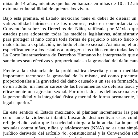
niñas de 14 años, mientras que los embarazos en niñas de 10 a 12 a
extrema vulnerabilidad de quienes los viven.
Bajo esta premisa, el Estado mexicano tiene el deber de diseñar un 
vulnerabilidad intrínseca de los menores, esto en concordancia c
Convención sobre los Derechos del Niño, ratificada por México que 
estados parte adoptarán todas las medidas legislativas, administrati
para proteger al niño contra toda forma de perjuicio o abuso físico o
malos tratos o explotación, incluido el abuso sexual. Asimismo, el a
específicamente a los estados a proteger a los niños contra todas las
La Corte Interamericana de Derechos Humanos ha interpretado que es
sanciones sean efectivas y proporcionales a la gravedad del daño cau
Frente a la existencia de la problemática descrita y como medida
importante reconocer la gravedad de la misma, así como procurar 
proporcionales a la gravedad del daño causado a un ser en formación
de un adulto, un menor carece de las herramientas de defensa física y
eficazmente una agresión sexual. Por otro lado, los delitos sexuales e
la personalidad y la integridad física y mental de forma permanente, 
7
legal superior.
En este sentido el Estado mexicano, al plantear incrementar las pe
cero” ante la violencia infantil, buscando desincentivar estas con
refleje el alto valor que la sociedad otorga a la infancia. La imposi
sexuales contra niñas, niños y adolescentes (NNA) no es una simple
jurídico derivado del artículo 4o. constitucional y la Convención s