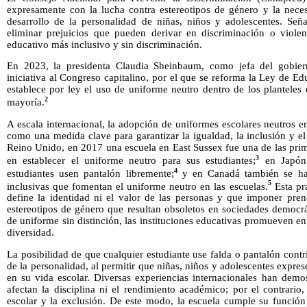
expresamente con la lucha contra estereotipos de género y la neces
desarrollo de la personalidad de niñas, niños y adolescentes. Se
eliminar prejuicios que pueden derivar en discriminación o viole
educativo más inclusivo y sin discriminación.
En 2023, la presidenta Claudia Sheinbaum, como jefa del gobie
iniciativa al Congreso capitalino, por el que se reforma la Ley de 
establece por ley el uso de uniforme neutro dentro de los planteles
2
mayoría.
A escala internacional, la adopción de uniformes escolares neutros 
como una medida clave para garantizar la igualdad, la inclusión y e
Reino Unido, en 2017 una escuela en East Sussex fue una de las prime
3
en establecer el uniforme neutro para sus estudiantes;
en Japón 
4
estudiantes usen pantalón libremente;
y en Canadá también se han 
5
inclusivas que fomentan el uniforme neutro en las escuelas.
Esta pr
define la identidad ni el valor de las personas y que imponer pren
estereotipos de género que resultan obsoletos en sociedades democrá
de uniforme sin distinción, las instituciones educativas promueven en
diversidad.
La posibilidad de que cualquier estudiante use falda o pantalón contr
de la personalidad, al permitir que niñas, niños y adolescentes expre
en su vida escolar. Diversas experiencias internacionales han demo
afectan la disciplina ni el rendimiento académico; por el contrario
escolar y la exclusión. De este modo, la escuela cumple su función