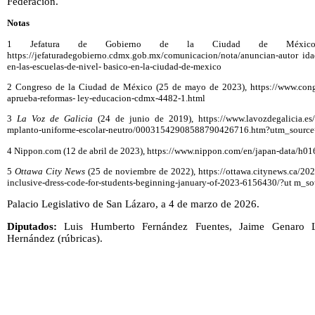
Federación.
Notas
1 Jefatura de Gobierno de la Ciudad de Méxi
https://jefaturadegobierno.cdmx.gob.mx/comunicacion/nota/anuncian-autor idade
en-las-escuelas-de-nivel- basico-en-la-ciudad-de-mexico
2 Congreso de la Ciudad de México (25 de mayo de 2023), https://www.con
aprueba-reformas- ley-educacion-cdmx-4482-1.html
3
La Voz de Galicia
(24 de junio de 2019), https://www.lavozdegalicia.es/n
mplanto-uniforme-escolar-neutro/00031542908588790426716.htm?utm_source
4 Nippon.com (12 de abril de 2023), https://www.nippon.com/en/japan-data/h
5
Ottawa City News
(25 de noviembre de 2022), https://ottawa.citynews.ca/202
inclusive-dress-code-for-students-beginning-january-of-2023-6156430/?ut m_s
Palacio Legislativo de San Lázaro, a 4 de marzo de 2026.
Diputados:
Luis Humberto Fernández Fuentes, Jaime Genaro L
Hernández (rúbricas).