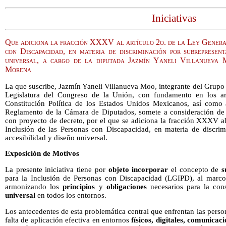
Iniciativas
Que adiciona la fracción XXXV al artículo 2o. de la Ley General
con Discapacidad, en materia de discriminación por subrepresent
universal, a cargo de la diputada Jazmín Yaneli Villanueva
Morena
La que suscribe, Jazmín Yaneli Villanueva Moo, integrante del Grup
Legislatura del Congreso de la Unión, con fundamento en los art
Constitución Política de los Estados Unidos Mexicanos, así como a
Reglamento de la Cámara de Diputados, somete a consideración de es
con proyecto de decreto, por el que se adiciona la fracción XXXV al
Inclusión de las Personas con Discapacidad, en materia de discrim
accesibilidad y diseño universal.
Exposición de Motivos
La presente iniciativa tiene por
objeto
incorporar
el concepto de
s
para la Inclusión de Personas con Discapacidad (LGIPD), al marco
armonizando los
principios
y
obligaciones
necesarios para la con
universal
en todos los entornos.
Los antecedentes de esta problemática central que enfrentan las pers
falta de aplicación efectiva en entornos
físicos, digitales, comunicaci