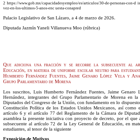
2 https://www.gob.mx/capacidadesyempleo/es/articulos/30-de-personas-con-d i
vez-en-los-ultimos-5-anos-enc uesta-conapred
Palacio Legislativo de San Lázaro, a 4 de marzo de 2026.
Diputada Jazmín Yaneli Villanueva Moo (rúbrica)
Que adiciona una fracción y se recorre la subsecuente al a
Educación, en materia de uniforme escolar neutro para estudiante
Humberto Fernández Fuentes, Jaime Genaro López Vela y Ana
Grupo Parlamentario de Morena
Los suscritos, Luis Humberto Fernández Fuentes, Jaime Genaro
Hernández, integrantes del Grupo Parlamentario de Morena en la
Diputados del Congreso de la Unión, con fundamento en lo dispuesto en
Constitución Política de los Estados Unidos Mexicanos, así como e
artículo 6 y el artículo 77 del Reglamento de la Cámara de Diputad
asamblea la presente iniciativa con proyecto de decreto, por el que 
subsecuente al artículo 72 de la Ley General de Educación, en mate
estudiantes, al tenor de la siguiente
Exposición de Motivos