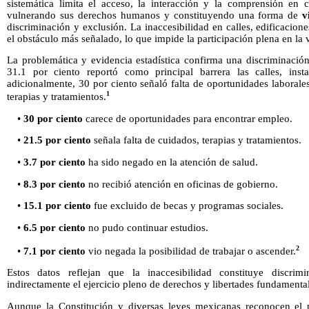
sistemática limita el acceso, la interacción y la comprensión en 
vulnerando sus derechos humanos y constituyendo una forma de
v
discriminación y exclusión. La inaccesibilidad en calles, edificacion
el obstáculo más señalado, lo que impide la participación plena en la v
La problemática y evidencia estadística confirma una discriminació
31.1 por ciento reportó como principal barrera las calles, insta
adicionalmente, 30 por ciento señaló falta de oportunidades laborales
1
terapias y tratamientos.
•
30 por ciento
carece de oportunidades para encontrar empleo.
•
21.5 por ciento
señala falta de cuidados, terapias y tratamientos.
•
3.7 por ciento
ha sido negado en la atención de salud.
•
8.3 por ciento
no recibió atención en oficinas de gobierno.
•
15.1 por ciento
fue excluido de becas y programas sociales.
•
6.5 por ciento
no pudo continuar estudios.
2
•
7.1 por ciento
vio negada la posibilidad de trabajar o ascender.
Estos datos reflejan que la inaccesibilidad constituye discrim
indirectamente el ejercicio pleno de derechos y libertades fundamenta
Aunque la Constitución y diversas leyes mexicanas reconocen el p