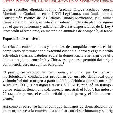
Ortega Pacheco, del Grupo Parlamentario de Movimiento Ciudad
Quien suscribe, diputada Ivonne Aracelly Ortega Pacheco, coord
Movimiento Ciudadano en la LXVI Legislatura, con fundamento en l
Constitución Política de los Estados Unidos Mexicanos; y 6, nume
Cámara de Diputados, somete a consideración de este pleno la siguien
por el que se reforman y adicionan diversas disposiciones de la Ley 
Protección al Ambiente, en materia de animales de compañía, al tenor 
Exposición de motivos
La relación entre humanos y animales de compañía tiene raíces hist
complicado determinar con exactitud cuándo el perro y el gato decidi
actividades diarias. Estudios sobre la domesticación señalan que el
lobo, en regiones entre Irak y China, este proceso permitió dar orige
1
convivencia cercana con las personas.
El prestigioso etólogo Konrad Lorenz, suponía que los perros, 
morfológicas y conductuales provenían por un lado del chacal dorad
vislumbró el único origen a partir del lobo, debido a que se confirmó 
ADN. En 1997, la prestigiosa revista SCIENCE, publicó un trabajo 
perros actuales tienen una sola especie ancestral: el lobo”, basándos
70 razas de perros; el estudio señaló que el perro y el lobo tienen
2
ciento.
Así como el perro, se han encontrado hallazgos de domesticación ovi
en incorporarse a la convivencia familiar con el ser humano y su or