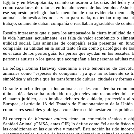
Egipto y en Mesopotamia, cuando se usaron a las crías del león y o
como cazadores de ratones en los almacenes de los templos. Asimism
ese supuesto privilegio hacía mención de una evidencia menos di
animales domesticados no servían para nada, no tenían ninguna ut
trabajo, solamente daban compañía o resultaban agradables de contem
Resulta interesante que si para los antepasados la cierta inutilidad de
la vida humana; actualmente, esa falta de valor económico o alimen
utilidad social. Los animales de compañía están presentes en fun
compañía; su utilidad en la salud tanto física como psicológica de 
es el caso de los perros guía, los perros que ayudan en los rescates, 
personas autistas o los gatos que acompañan a las personas adultas m
La bióloga Donna Haraway denomina a este fenómeno de coevoluci
animales como “especies de compañía”, ya que no solamente se trat
simbiótica y afectiva que ha transformado cultura, ciudades y formas 
Durante mucho tiempo a los animales se les consideraba como mu
últimas décadas se ha producido un giro relevante reconociéndoles 
el marco jurídico, esto implica deberes de cuidado, protección al 
Europea, el artículo 13 del Tratado de Funcionamiento de la Unión
como seres sensibles y obliga a considerar su bienestar en las política
El concepto de
bienestar animal
tiene un contenido técnico y ob
Sanidad Animal (OMSA, antes OIE) lo define como “el estado físico y
las condiciones en las que vive y muere”. Esta noción ha sido incor