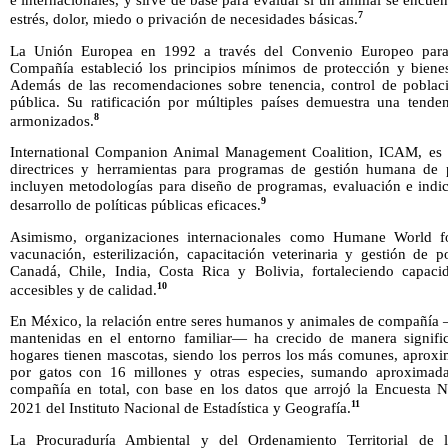
e internacionales, y sirve de base para evaluar si un animal se encue
7
estrés, dolor, miedo o privación de necesidades básicas.
La Unión Europea en 1992 a través del Convenio Europeo para 
Compañía estableció los principios mínimos de protección y biene
Además de las recomendaciones sobre tenencia, control de poblac
pública. Su ratificación por múltiples países demuestra una tenden
8
armonizados.
International Companion Animal Management Coalition, ICAM, es un
directrices y herramientas para programas de gestión humana de p
incluyen metodologías para diseño de programas, evaluación e indic
9
desarrollo de políticas públicas eficaces.
Asimismo, organizaciones internacionales como Humane World f
vacunación, esterilización, capacitación veterinaria y gestión de 
Canadá, Chile, India, Costa Rica y Bolivia, fortaleciendo capacid
10
accesibles y de calidad.
En México, la relación entre seres humanos y animales de compañía 
mantenidas en el entorno familiar— ha crecido de manera signifi
hogares tienen mascotas, siendo los perros los más comunes, aprox
por gatos con 16 millones y otras especies, sumando aproximad
compañía en total, con base en los datos que arrojó la Encuesta N
11
2021 del Instituto Nacional de Estadística y Geografía.
La Procuraduría Ambiental y del Ordenamiento Territorial d