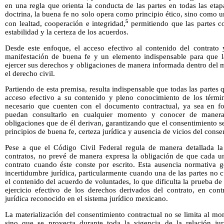
en una regla que orienta la conducta de las partes en todas las eta
doctrina, la buena fe no solo opera como principio ético, sino como u
5
con lealtad, cooperación e integridad,
permitiendo que las partes c
estabilidad y la certeza de los acuerdos.
Desde este enfoque, el acceso efectivo al contenido del contrato
manifestación de buena fe y un elemento indispensable para que l
ejercer sus derechos y obligaciones de manera informada dentro del 
el derecho civil.
Partiendo de esta premisa, resulta indispensable que todas las partes
acceso efectivo a su contenido y pleno conocimiento de los términ
necesario que cuenten con el documento contractual, ya sea en for
puedan consultarlo en cualquier momento y conocer de manera 
obligaciones que de él derivan, garantizando que el consentimiento s
principios de buena fe, certeza jurídica y ausencia de vicios del conse
Pese a que el Código Civil Federal regula de manera detallada la
contratos, no prevé de manera expresa la obligación de que cada un
contrato cuando éste conste por escrito. Esta ausencia normativa ge
incertidumbre jurídica, particularmente cuando una de las partes no
el contenido del acuerdo de voluntades, lo que dificulta la prueba de
ejercicio efectivo de los derechos derivados del contrato, en cont
jurídica reconocido en el sistema jurídico mexicano.
La materialización del consentimiento contractual no se limita al mo
sino que se proyecta durante toda la vigencia de la relación jur