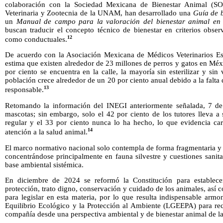
colaboración con la Sociedad Mexicana de Bienestar Animal (S
Veterinaria y Zootecnia de la UNAM, han desarrollado una
Guía de 
un
Manual de campo para la valoración del bienestar animal en 
buscan traducir el concepto técnico de bienestar en criterios obser
12
como conductuales.
De acuerdo con la Asociación Mexicana de Médicos Veterinarios Esp
estima que existen alrededor de 23 millones de perros y gatos en Mé
por ciento se encuentra en la calle, la mayoría sin esterilizar y si
población crece alrededor de un 20 por ciento anual debido a la falta
13
responsable.
Retomando la información del INEGI anteriormente señalada, 7 d
mascotas; sin embargo, solo el 42 por ciento de los tutores lleva a
regular y el 33 por ciento nunca lo ha hecho, lo que evidencia car
14
atención a la salud animal.
El marco normativo nacional solo contempla de forma fragmentaria y p
concentrándose principalmente en fauna silvestre y cuestiones sanit
base ambiental sistémica.
En diciembre de 2024 se reformó la Constitución para establece
protección, trato digno, conservación y cuidado de los animales, así 
para legislar en esta materia, por lo que resulta indispensable armo
Equilibrio Ecológico y la Protección al Ambiente (LGEEPA) para rec
compañía desde una perspectiva ambiental y de bienestar animal de la