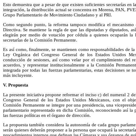
Esto demuestra que a pesar de que existen suficientes secretarías en 
integración, la distribución actual se concentra en Morena, PAN, PV
Grupo Parlamentario de Movimiento Ciudadano y al PRI.
Como segundo punto, la reforma tampoco modifica el mecanismo d
Directiva. Se mantiene la regla de que las diputadas y diputados, a
elegirán por medio de votación por cédula a quienes ocuparán la Pr
secretarías de la Comisión Permanente.
Es así como, finalmente, se mantienen como responsabilidades de la 
Ley Orgánica del Congreso General de los Estados Unidos Mexi
conducción de sesiones, así como velar por el cumplimiento del re
acuerdos, y representar institucionalmente a la Comisión Permanente
integrada por todas las fuerzas parlamentarias, estas decisiones se
más incluyente.
V. Propuesta
La presente iniciativa propone reformar el inciso c) del numeral 2 de
Congreso General de los Estados Unidos Mexicanos, con el obje
Comisión Permanente se integre por una presidencia, una vicepreside
parlamentario representado en dicha Comisión, reconociendo así la p
las fuerzas políticas en el órgano de dirección.
La propuesta también considera la autonomía de cada grupo parlamen
serán quienes deberán proponer a la persona que ocupará la secretarí
procedimientos internos que definan las Cámaras y sus órganos de go