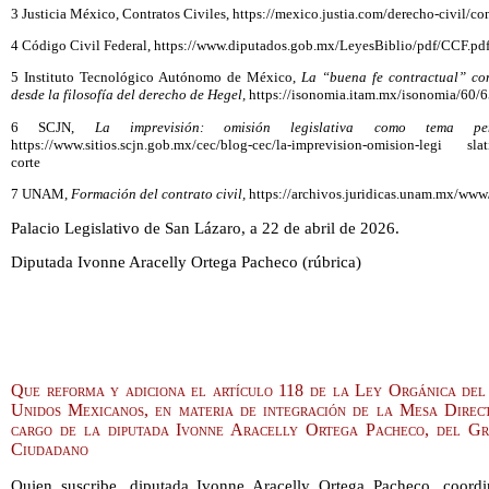
3 Justicia México, Contratos Civiles, https://mexico.justia.com/derecho-civil/con
4 Código Civil Federal, https://www.diputados.gob.mx/LeyesBiblio/pdf/CCF.pd
5 Instituto Tecnológico Autónomo de México,
La “buena fe contractual” co
desde la filosofía del derecho de Hegel,
https://isonomia.itam.mx/isonomia/60/
6 SCJN,
La imprevisión: omisión legislativa como tema p
https://www.sitios.scjn.gob.mx/cec/blog-cec/la-imprevision-omision-legi sla
corte
7 UNAM,
Formación del contrato civil,
https://archivos.juridicas.unam.mx/www/
Palacio Legislativo de San Lázaro, a 22 de abril de 2026.
Diputada Ivonne Aracelly Ortega Pacheco (rúbrica)
Que reforma y adiciona el artículo 118 de la Ley Orgánica de
Unidos Mexicanos, en materia de integración de la Mesa Direc
cargo de la diputada Ivonne Aracelly Ortega Pacheco, del G
Ciudadano
Quien suscribe, diputada Ivonne Aracelly Ortega Pacheco, coord