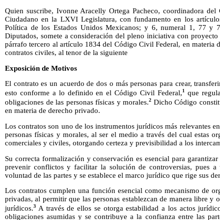
Quien suscribe, Ivonne Aracelly Ortega Pacheco, coordinadora del
Ciudadano en la LXVI Legislatura, con fundamento en los artículos 
Política de los Estados Unidos Mexicanos; y 6, numeral 1, 77 y
Diputados, somete a consideración del pleno iniciativa con proyecto
párrafo tercero al artículo 1834 del Código Civil Federal, en materia 
contratos civiles, al tenor de la siguiente
Exposición de Motivos
El contrato es un acuerdo de dos o más personas para crear, transferi
1
esto conforme a lo definido en el Código Civil Federal,
que regula
2
obligaciones de las personas físicas y morales.
Dicho Código constit
en materia de derecho privado.
Los contratos son uno de los instrumentos jurídicos más relevantes en
personas físicas y morales, al ser el medio a través del cual estas o
comerciales y civiles, otorgando certeza y previsibilidad a los interca
Su correcta formalización y conservación es esencial para garantizar
prevenir conflictos y facilitar la solución de controversias, pues a 
voluntad de las partes y se establece el marco jurídico que rige sus d
Los contratos cumplen una función esencial como mecanismo de organ
privadas, al permitir que las personas establezcan de manera libre y 
3
jurídicos.
A través de ellos se otorga estabilidad a los actos jurídic
obligaciones asumidas y se contribuye a la confianza entre las part