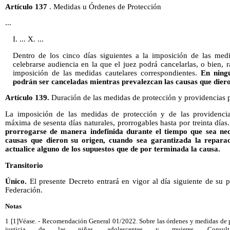
Artículo 137
. Medidas u Órdenes de Protección
...
I. ... X. ...
Dentro de los cinco días siguientes a la imposición de las medi
celebrarse audiencia en la que el juez podrá cancelarlas, o bien, r
imposición de las medidas cautelares correspondientes.
En ning
podrán ser canceladas mientras prevalezcan las causas que dieron
Artículo 139.
Duración de las medidas de protección y providencias p
La imposición de las medidas de protección y de las providencia
máxima de sesenta días naturales, prorrogables hasta por treinta días
prorrogarse de manera indefinida durante el tiempo que sea nec
causas que dieron su origen, cuando sea garantizada la reparac
actualice alguno de los supuestos que de por terminada la causa.
Transitorio
Único.
El presente Decreto entrará en vigor al día siguiente de su p
Federación.
Notas
1 [1]Véase. - Recomendación General 01/2022. Sobre las órdenes y medidas de
justicia de las niñas, adolescentes y mujeres. Consultabl