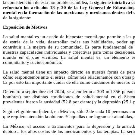
la consideración de esta honorable asamblea, la siguiente
iniciativa 
reforman los artículos 18 y 30 de la Ley General de Educación,
mental en la formación de las mexicanas y mexicanos dentro del s
de la siguiente:
Exposición de Motivos
La salud mental es un estado de bienestar mental que permite a las 
de estrés de la vida, desarrollar todas sus habilidades, poder a
contribuir a la mejora de su comunidad. Es parte fundamental de l
nuestras capacidades individuales y colectivas para tomar decisiones,
mundo en el que vivimos. La salud mental es, un elemento esen
comunitario y socioeconómico.
La salud mental tiene un impacto directo en nuestra forma de pensa
cómo respondemos ante el estrés, cómo nos relacionamos con otras 
Es por esto tan importante cuidar de ella como cuidamos de nuestro cu
De enero a septiembre del 2024, se atendieron a 303 mil 356 person
hombres) por distintas condiciones de salud mental en el Sist
prevalentes fueron la ansiedad (52.8 por ciento) y la depresión (25.1 p
Según el gobierno federal, en México, sólo 2 de cada 10 personas c
que requiere atención la obtiene. Y aquellas que logran ser atendidas,
En México, el acceso a tratamientos para la depresión y la ansieda
debido a los altos costos de los medicamentos y las terapias. La sert