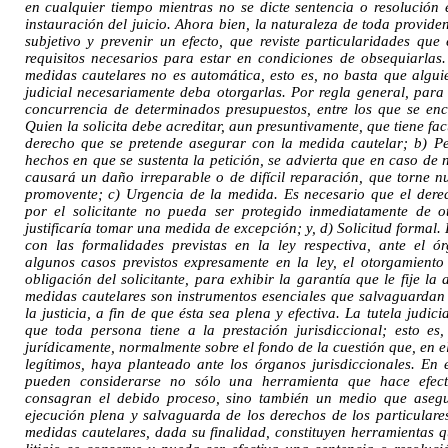
en cualquier tiempo mientras no se dicte sentencia o resolución e
instauración del juicio. Ahora bien, la naturaleza de toda provid
subjetivo y prevenir un efecto, que reviste particularidades qu
requisitos necesarios para estar en condiciones de obsequiarlas
medidas cautelares no es automática, esto es, no basta que alguie
judicial necesariamente deba otorgarlas. Por regla general, para
concurrencia de determinados presupuestos, entre los que se en
Quien la solicita debe acreditar, aun presuntivamente, que tiene fac
derecho que se pretende asegurar con la medida cautelar; b) Pe
hechos en que se sustenta la petición, se advierta que en caso de
causará un daño irreparable o de difícil reparación, que torne nu
promovente; c) Urgencia de la medida. Es necesario que el dere
por el solicitante no pueda ser protegido inmediatamente de 
justificaría tomar una medida de excepción; y, d) Solicitud formal.
con las formalidades previstas en la ley respectiva, ante el ó
algunos casos previstos expresamente en la ley, el otorgamiento
obligación del solicitante, para exhibir la garantía que le fije la
medidas cautelares son instrumentos esenciales que salvaguardan
la justicia, a fin de que ésta sea plena y efectiva. La tutela judic
que toda persona tiene a la prestación jurisdiccional; esto es
jurídicamente, normalmente sobre el fondo de la cuestión que, en el
legítimos, haya planteado ante los órganos jurisdiccionales. En 
pueden considerarse no sólo una herramienta que hace efecti
consagran el debido proceso, sino también un medio que asegur
ejecución plena y salvaguarda de los derechos de los particulare
medidas cautelares, dada su finalidad, constituyen herramientas q