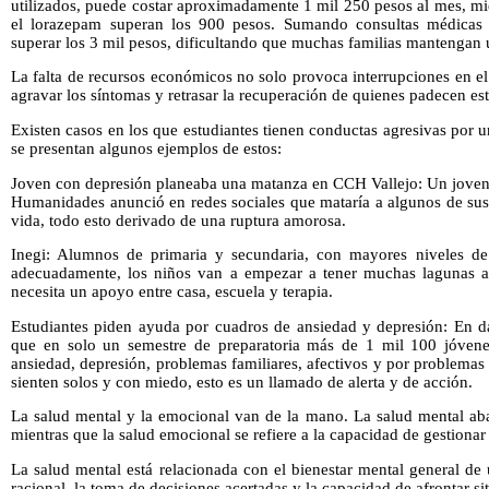
utilizados, puede costar aproximadamente 1 mil 250 pesos al mes, m
el lorazepam superan los 900 pesos. Sumando consultas médicas 
superar los 3 mil pesos, dificultando que muchas familias mantengan u
La falta de recursos económicos no solo provoca interrupciones en e
agravar los síntomas y retrasar la recuperación de quienes padecen est
Existen casos en los que estudiantes tienen conductas agresivas por 
se presentan algunos ejemplos de estos:
Joven con depresión planeaba una matanza en CCH Vallejo: Un joven 
Humanidades anunció en redes sociales que mataría a algunos de sus
vida, todo esto derivado de una ruptura amorosa.
Inegi: Alumnos de primaria y secundaria, con mayores niveles de 
adecuadamente, los niños van a empezar a tener muchas lagunas ac
necesita un apoyo entre casa, escuela y terapia.
Estudiantes piden ayuda por cuadros de ansiedad y depresión: En 
que en solo un semestre de preparatoria más de 1 mil 100 jóven
ansiedad, depresión, problemas familiares, afectivos y por problemas
sienten solos y con miedo, esto es un llamado de alerta y de acción.
La salud mental y la emocional van de la mano. La salud mental abar
mientras que la salud emocional se refiere a la capacidad de gestionar
La salud mental está relacionada con el bienestar mental general de
racional, la toma de decisiones acertadas y la capacidad de afrontar sit