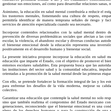
gestionar sus emociones, así como para desarrollar relaciones sanas, r
Asimismo, la educación en salud mental contribuiría a reducir el es
los trastornos mentales, fomentando una cultura de respeto, empa
permitiría identificar de manera temprana señales de riesgo y faci
servicios de atención especializada cuando sea necesario.
Incorporar contenidos relacionados con la salud mental dentro de
prevención de diversas problemáticas sociales que afectan a las co
escolar, la violencia, el abandono escolar y diversas conductas autod
el bienestar emocional desde la educación representa una inversió
positivamente en el desarrollo humano y bienestar social.
La presente iniciativa propone incorporar la educación en salud me
educación que imparte el Estado, con el objetivo de promover el bie
entornos escolares saludables. Esta propuesta busca que las autorid
las instituciones del sector salud y la comunidad educativa, impul
orientadas a la promoción de la salud mental desde las primeras etap
Con ello, se pretende fortalecer la formación integral de las y los e
para enfrentar los desafíos de la vida moderna, mejorar su calida
colectivo.
Garantizar una educación que contemple la salud mental no solo resp
sino que también reafirma el compromiso del Estado mexicano con 
generaciones, reconociendo que el bienestar emocional es una condi
pleno de los derechos humanos y para la construcción de una so