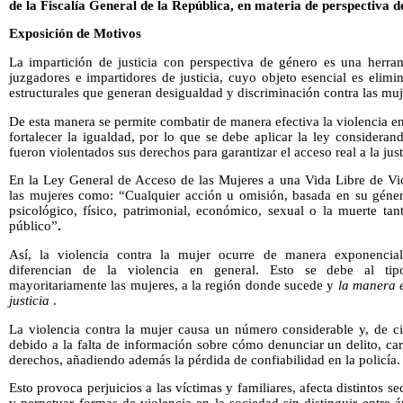
de la Fiscalía General de la República, en materia de perspectiva 
Exposición de Motivos
La impartición de justicia con perspectiva de género es una herram
juzgadores e impartidores de justicia, cuyo objeto esencial es elimin
estructurales que generan desigualdad y discriminación contra las muj
De esta manera se permite combatir de manera efectiva la violencia en
fortalecer la igualdad, por lo que se debe aplicar la ley considera
fueron violentados sus derechos para garantizar el acceso real a la justi
En la Ley General de Acceso de las Mujeres a una Vida Libre de Viol
las mujeres como: “Cualquier acción u omisión, basada en su géner
psicológico, físico, patrimonial, económico, sexual o la muerte ta
público”
.
Así, la violencia contra la mujer ocurre de manera exponencia
diferencian de la violencia en general. Esto se debe al ti
mayoritariamente las mujeres, a la región donde sucede y
la manera 
justicia
.
La violencia contra la mujer causa un número considerable y, de ci
debido a la falta de información sobre cómo denunciar un delito, ca
derechos, añadiendo además la pérdida de confiabilidad en la policía.
Esto provoca perjuicios a las víctimas y familiares, afecta distintos s