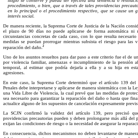
litigio se conserve y pueda ser efectiva una sentencia o resoluci
procedimiento, o bien, que a través de tales providencias precautor
en lo principal o el procedimiento respectivo, que se cause un 
interés social.
De manera reciente, la Suprema Corte de Justicia de la Nación consid
el plazo de 90 días no puede aplicarse de forma automática ni r
circunstancias concretas de cada caso, con lo que resulta necesario
medidas se puedan prorrogar mientras subsista el riesgo para las v
2
reparación del daño.
Uno de los asuntos resueltos para dar paso a este criterio fue el de 
por violencia familiar, amenazas e incumplimiento de la pensión al
temporal, al estimar que podría dejarla a ella y a su hija en es
agresiones.
En este caso, la Suprema Corte determinó que el artículo 139 del
Penales debe interpretarse y aplicarse de manera sistemática con la L
una Vida Libre de Violencia, la cual prevé que las medidas de prote
sea necesario para garantizar la reparación del daño o hasta que final
actualice alguno de los supuestos de cancelación expresamente previst
La SCJN confirmó la validez del artículo 139, pero precisó qu
providencias precautorias pueden y deben prolongarse más allá del 
exijan las condiciones de riesgo o la necesidad de asegurar la reparac
En consecuencia, dichos mecanismos no deben levantarse de manera 