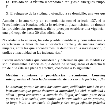
IX. Traslado de la víctima u ofendido a refugios o albergues tempo
y
X. El reingreso de la víctima u ofendido a su domicilio, una vez qu
Aunado a lo anterior y en concordancia con el artículo 137, el a
Procedimientos Penales, señala lo relativo al plazo máximo de durac
las providencias precautorias, dicho precepto establece una vigencia 
una prórroga de hasta 30 días adicionales.
No obstante lo anterior, ha sido posible identificar y concentrar una s
caracterizan la labor de las autoridades frente y de manera partic
mujeres, entre las que encontramos, la demoras en la investigación, 
1
tardías e inactividad en las indagatorias.
Existen antecedentes que consideran y determinan que las medidas ca
son instrumentos esenciales que deben de salvaguardar el derecho fu
fin de que ésta sea plena y efectiva, conforme a lo siguiente:
Medidas cautelares o providencias precautorias. Constitu
salvaguardan el derecho fundamental de acceso a la justicia, a fin 
Lo anterior, porque las medidas cautelares, calificadas también co
instrumentos que puede decretar la autoridad judicial, a solicitud
oficio–, para conservar la materia del litigio, así como para evi
partes o a la sociedad, con motivo de la tramitación de un proceso,
se haga inútil la sentencia de fondo y ésta tenga eficacia prácti