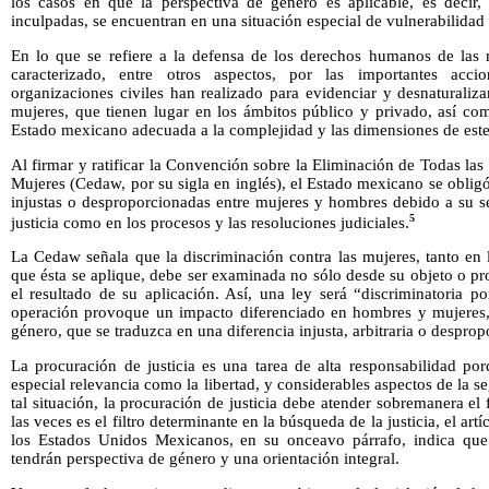
los casos en que la perspectiva de género es aplicable, es decir,
inculpadas, se encuentran en una situación especial de vulnerabilidad
En lo que se refiere a la defensa de los derechos humanos de las 
caracterizado, entre otros aspectos, por las importantes acci
organizaciones civiles han realizado para evidenciar y desnaturaliza
mujeres, que tienen lugar en los ámbitos público y privado, así com
Estado mexicano adecuada a la complejidad y las dimensiones de est
Al firmar y ratificar la Convención sobre la Eliminación de Todas la
Mujeres (Cedaw, por su sigla en inglés), el Estado mexicano se obligó a
injustas o desproporcionadas entre mujeres y hombres debido a su se
5
justicia como en los procesos y las resoluciones judiciales.
La Cedaw señala que la discriminación contra las mujeres, tanto en 
que ésta se aplique, debe ser examinada no sólo desde su objeto o p
el resultado de su aplicación. Así, una ley será “discriminatoria p
operación provoque un impacto diferenciado en hombres y mujeres, d
género, que se traduzca en una diferencia injusta, arbitraria o despro
La procuración de justicia es una tarea de alta responsabilidad p
especial relevancia como la libertad, y considerables aspectos de la se
tal situación, la procuración de justicia debe atender sobremanera e
las veces es el filtro determinante en la búsqueda de la justicia, el art
los Estados Unidos Mexicanos, en su onceavo párrafo, indica que
tendrán perspectiva de género y una orientación integral.