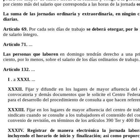
por ciento más del salario que corresponda a las horas de la jornada
o
La suma de las jornadas ordinaria y extraordinaria, en ningún 
diarias.
Artículo 69.
Por cada seis días de trabajo
se deberá otorgar, por l
de salario íntegro.
Artículo 71.
...
Las personas que laboren
en domingo tendrán derecho a una pri
ciento, por lo menos, sobre el salario de los días ordinarios de trabajo.
Artículo 132.
...
I
. a
XXXI.
...
XXXII.
Fijar y difundir en los lugares de mayor afluencia del c
convocatoria y demás documentos que le solicite el Centro Federa
para el desarrollo del procedimiento de consulta a que hacen referen
XXXIII.
Fijar en los lugares de mayor afluencia del centro de trab
sindicato cuando se consulte a los trabajadores el contenido del cont
convenio de revisión, en términos de los artículos 390 Ter y 400 Bi
XXXIV. Registrar de manera electrónica la jornada labor
incluyendo el horario de inicio y finalización; así como propor