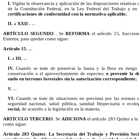
I.
Vigilar la observancia y aplicación de las disposiciones relativas
de la Constitución Federal, en la Ley Federal del Trabajo y en
certificaciones de conformidad con la normativa aplicable;
II.
a
XXII .
...
ARTÍCULO SEGUNDO
. Se
REFORMA
el artículo 15, fraccio
Exterior, para quedar como sigue:
Artículo 15.
...
I.
a
III.
...
IV.
Cuando se trate de preservar la fauna y la flora en riesgo 
conservación o el aprovechamiento de especies;
o prevenir la d
suelo en terrenos forestales sin la autorización correspondiente;
V.
...
VI.
Cuando se trate de situaciones no previstas por las normas o
seguridad nacional, salud pública, sanidad fitopecuaria o ecolo
social,
de acuerdo a la legislación en la materia.
ARTÍCULO TERCERO.
Se
ADICIONA
el artículo 283 Quáter a la
como sigue:
Artículo 283 Quáter. La Secretaría del Trabajo y Previsión Soci