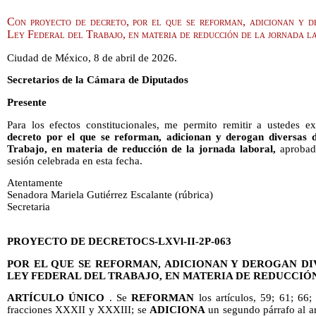
Con proyecto de decreto, por el que se reforman, adicionan y de
Ley Federal del Trabajo, en materia de reducción de la jornada l
Ciudad de México, 8 de abril de 2026.
Secretarios de la Cámara de Diputados
Presente
Para los efectos constitucionales, me permito remitir a ustedes 
decreto por el que se reforman, adicionan y derogan diversas d
Trabajo, en materia de reducción de la jornada laboral,
aprobado
sesión celebrada en esta fecha.
Atentamente
Senadora Mariela Gutiérrez Escalante (rúbrica)
Secretaria
PROYECTO DE DECRETOCS-LXVl-II-2P-063
POR EL QUE SE REFORMAN, ADICIONAN Y DEROGAN DIV
LEY FEDERAL DEL TRABAJO, EN MATERIA DE REDUCCIÓ
ARTÍCULO ÚNICO
. Se
REFORMAN
los artículos, 59; 61; 66;
fracciones XXXII y XXXIII; se
ADICIONA
un segundo párrafo al ar