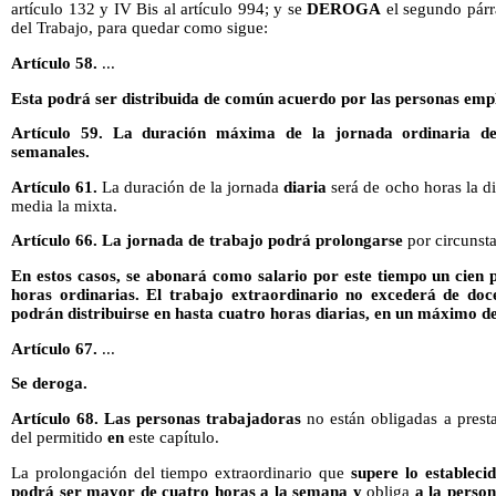
artículo 132 y IV Bis al artículo 994; y se
DEROGA
el segundo párra
del Trabajo, para quedar como sigue:
Artículo 58.
...
Esta podrá ser distribuida de común acuerdo por las personas emp
Artículo 59. La duración máxima de la jornada ordinaria de
semanales.
Artículo 61.
La duración de la jornada
diaria
será de ocho horas la di
media la mixta.
Artículo 66. La jornada de trabajo podrá prolongarse
por circunsta
En estos casos, se abonará como salario por este tiempo un cien p
horas ordinarias. El trabajo extraordinario no excederá de doc
podrán distribuirse en hasta cuatro horas diarias, en un máximo de
Artículo 67.
...
Se deroga.
Artículo 68. Las personas trabajadoras
no están obligadas a prest
del permitido
en
este capítulo.
La prolongación del tiempo extraordinario que
supere lo estableci
podrá ser mayor de cuatro horas a la semana
y
obliga
a la perso