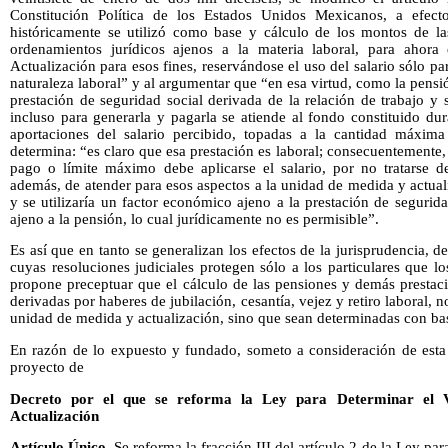
Constitución Política de los Estados Unidos Mexicanos, a efecto
históricamente se utilizó como base y cálculo de los montos de las
ordenamientos jurídicos ajenos a la materia laboral, para ahor
Actualización para esos fines, reservándose el uso del salario sólo p
naturaleza laboral” y al argumentar que “en esa virtud, como la pensió
prestación de seguridad social derivada de la relación de trabajo y 
incluso para generarla y pagarla se atiende al fondo constituido dur
aportaciones del salario percibido, topadas a la cantidad máxima
determina: “es claro que esa prestación es laboral; consecuentemente, 
pago o límite máximo debe aplicarse el salario, por no tratarse de
además, de atender para esos aspectos a la unidad de medida y actuali
y se utilizaría un factor económico ajeno a la prestación de seguridad 
ajeno a la pensión, lo cual jurídicamente no es permisible”.
Es así que en tanto se generalizan los efectos de la jurisprudencia, 
cuyas resoluciones judiciales protegen sólo a los particulares que los
propone preceptuar que el cálculo de las pensiones y demás prestaci
derivadas por haberes de jubilación, cesantía, vejez y retiro laboral, 
unidad de medida y actualización, sino que sean determinadas con bas
En razón de lo expuesto y fundado, someto a consideración de esta s
proyecto de
Decreto por el que se reforma la Ley para Determinar el 
Actualización
Artículo Único.
Se reforma la fracción III del artículo 2 de la Ley pa