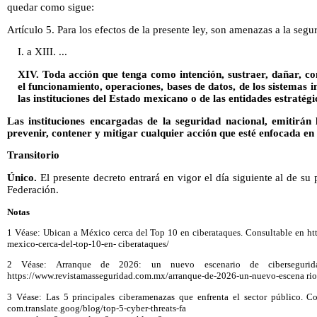
quedar como sigue:
Artículo 5. Para los efectos de la presente ley, son amenazas a la segu
I. a XIII. ...
XIV. Toda acción que tenga como intención, sustraer, dañar, contr
el funcionamiento, operaciones, bases de datos, de los sistemas 
las instituciones del Estado mexicano o de las entidades estratégi
Las instituciones encargadas de la seguridad nacional, emitirán 
prevenir, contener y mitigar cualquier acción que esté enfocada en
Transitorio
Único.
El presente decreto entrará en vigor el día siguiente al de su 
Federación.
Notas
1 Véase: Ubican a México cerca del Top 10 en ciberataques. Consultable en htt
mexico-cerca-del-top-10-en- ciberataques/
2 Véase: Arranque de 2026: un nuevo escenario de cibersegurid
https://www.revistamasseguridad.com.mx/arranque-de-2026-un-nuevo-escena rio
3 Véase: Las 5 principales ciberamenazas que enfrenta el sector público. Co
com.translate.goog/blog/top-5-cyber-threats-fa