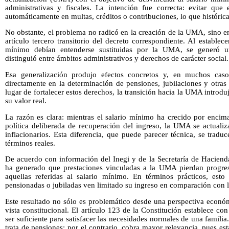
administrativas y fiscales. La intención fue correcta: evitar que 
automáticamente en multas, créditos o contribuciones, lo que históric
No obstante, el problema no radicó en la creación de la UMA, sino en 
artículo tercero transitorio del decreto correspondiente. Al establece
mínimo debían entenderse sustituidas por la UMA, se generó u
distinguió entre ámbitos administrativos y derechos de carácter social.
Esa generalización produjo efectos concretos y, en muchos casos
directamente en la determinación de pensiones, jubilaciones y otras
lugar de fortalecer estos derechos, la transición hacia la UMA introd
su valor real.
La razón es clara: mientras el salario mínimo ha crecido por encim
política deliberada de recuperación del ingreso, la UMA se actualiz
inflacionarios. Esta diferencia, que puede parecer técnica, se tra
términos reales.
De acuerdo con información del Inegi y de la Secretaría de Hacienda
ha generado que prestaciones vinculadas a la UMA pierdan progres
aquellas referidas al salario mínimo. En términos prácticos, esto
pensionadas o jubiladas ven limitado su ingreso en comparación con la
Este resultado no sólo es problemático desde una perspectiva econó
vista constitucional. El artículo 123 de la Constitución establece co
ser suficiente para satisfacer las necesidades normales de una famili
trata de pensiones; por el contrario, cobra mayor relevancia, pues es