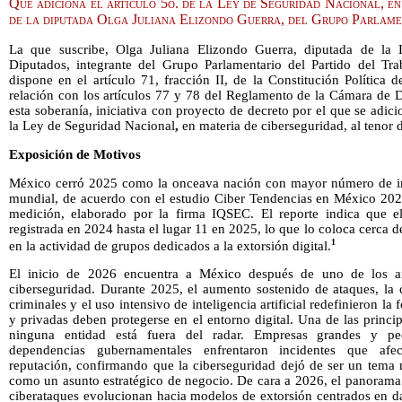
Que adiciona el artículo 5o. de la Ley de Seguridad Nacional, en
de la diputada Olga Juliana Elizondo Guerra, del Grupo Parlame
La que suscribe, Olga Juliana Elizondo Guerra, diputada de la
Diputados, integrante del Grupo Parlamentario del Partido del Tr
dispone en el artículo 71, fracción II, de la Constitución Política
relación con los artículos 77 y 78 del Reglamento de la Cámara de 
esta soberanía, iniciativa con proyecto de decreto por el que se adic
la Ley de Seguridad Nacional
,
en materia de ciberseguridad, al tenor d
Exposición de Motivos
México cerró 2025 como la onceava nación con mayor número de int
mundial, de acuerdo con el estudio Ciber Tendencias en México 20
medición, elaborado por la firma IQSEC. El reporte indica que e
registrada en 2024 hasta el lugar 11 en 2025, lo que lo coloca cerca 
1
en la actividad de grupos dedicados a la extorsión digital.
El inicio de 2026 encuentra a México después de uno de los a
ciberseguridad. Durante 2025, el aumento sostenido de ataques, la cr
criminales y el uso intensivo de inteligencia artificial redefinieron l
y privadas deben protegerse en el entorno digital. Una de las princ
ninguna entidad está fuera del radar. Empresas grandes y peq
dependencias gubernamentales enfrentaron incidentes que afec
reputación, confirmando que la ciberseguridad dejó de ser un tema 
como un asunto estratégico de negocio. De cara a 2026, el panorama 
ciberataques evolucionan hacia modelos de extorsión centrados en d