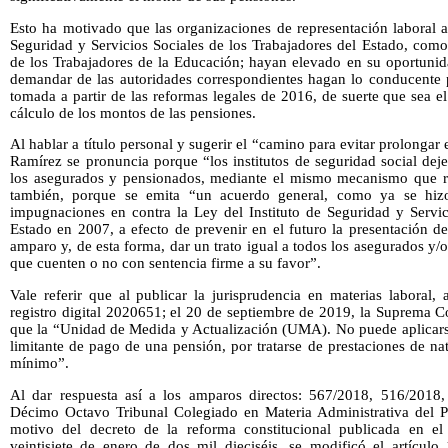
Esto ha motivado que las organizaciones de representación laboral ant
Seguridad y Servicios Sociales de los Trabajadores del Estado, como
de los Trabajadores de la Educación; hayan elevado en su oportunida
demandar de las autoridades correspondientes hagan lo conducente p
tomada a partir de las reformas legales de 2016, de suerte que sea el
cálculo de los montos de las pensiones.
Al hablar a título personal y sugerir el “camino para evitar prolongar 
Ramírez se pronuncia porque “los institutos de seguridad social dej
los asegurados y pensionados, mediante el mismo mecanismo que re
también, porque se emita “un acuerdo general, como ya se hiz
impugnaciones en contra la Ley del Instituto de Seguridad y Servic
Estado en 2007, a efecto de prevenir en el futuro la presentación
amparo y, de esta forma, dar un trato igual a todos los asegurados 
que cuenten o no con sentencia firme a su favor”.
Vale referir que al publicar la jurisprudencia en materias laboral, a
registro digital 2020651; el 20 de septiembre de 2019, la Suprema Co
que la “Unidad de Medida y Actualización (UMA). No puede aplicarse 
limitante de pago de una pensión, por tratarse de prestaciones de nat
mínimo”.
Al dar respuesta así a los amparos directos: 567/2018, 516/2018
Décimo Octavo Tribunal Colegiado en Materia Administrativa del P
motivo del decreto de la reforma constitucional publicada en el 
veintisiete de enero de dos mil dieciséis, se modificó el artículo