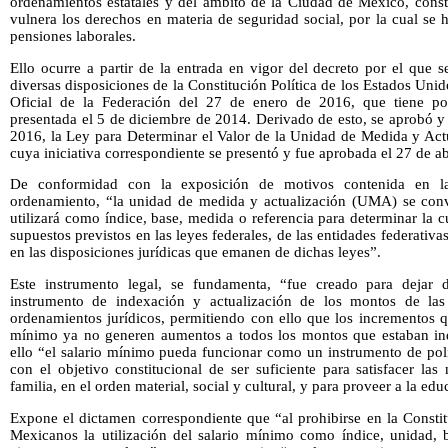
ordenamientos estatales y del ámbito de la Ciudad de México, cons
vulnera los derechos en materia de seguridad social, por la cual se 
pensiones laborales.
Ello ocurre a partir de la entrada en vigor del decreto por el que 
diversas disposiciones de la Constitución Política de los Estados Uni
Oficial de la Federación del 27 de enero de 2016, que tiene por 
presentada el 5 de diciembre de 2014. Derivado de esto, se aprobó y
2016, la Ley para Determinar el Valor de la Unidad de Medida y Actu
cuya iniciativa correspondiente se presentó y fue aprobada el 27 de a
De conformidad con la exposición de motivos contenida en la 
ordenamiento, “la unidad de medida y actualización (UMA) se conv
utilizará como índice, base, medida o referencia para determinar la c
supuestos previstos en las leyes federales, de las entidades federati
en las disposiciones jurídicas que emanen de dichas leyes”.
Este instrumento legal, se fundamenta, “fue creado para dejar 
instrumento de indexación y actualización de los montos de las 
ordenamientos jurídicos, permitiendo con ello que los incrementos q
mínimo ya no generen aumentos a todos los montos que estaban in
ello “el salario mínimo pueda funcionar como un instrumento de pol
con el objetivo constitucional de ser suficiente para satisfacer la
familia, en el orden material, social y cultural, y para proveer a la edu
Expone el dictamen correspondiente que “al prohibirse en la Constit
Mexicanos la utilización del salario mínimo como índice, unidad, b