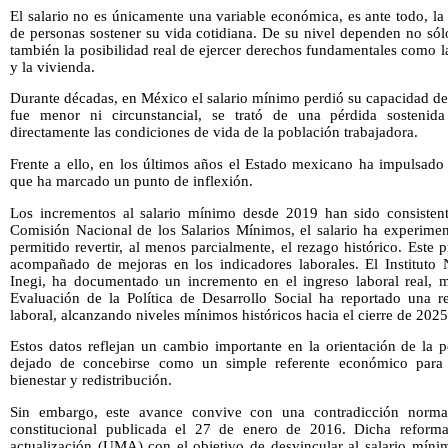
El salario no es únicamente una variable económica, es ante todo, la
de personas sostener su vida cotidiana. De su nivel dependen no sólo
también la posibilidad real de ejercer derechos fundamentales como la
y la vivienda.
Durante décadas, en México el salario mínimo perdió su capacidad de
fue menor ni circunstancial, se trató de una pérdida sostenida
directamente las condiciones de vida de la población trabajadora.
Frente a ello, en los últimos años el Estado mexicano ha impulsado 
que ha marcado un punto de inflexión.
Los incrementos al salario mínimo desde 2019 han sido consistent
Comisión Nacional de los Salarios Mínimos, el salario ha experim
permitido revertir, al menos parcialmente, el rezago histórico. Este 
acompañado de mejoras en los indicadores laborales. El Instituto N
Inegi, ha documentado un incremento en el ingreso laboral real, 
Evaluación de la Política de Desarrollo Social ha reportado una re
laboral, alcanzando niveles mínimos históricos hacia el cierre de 2025
Estos datos reflejan un cambio importante en la orientación de la p
dejado de concebirse como un simple referente económico para 
bienestar y redistribución.
Sin embargo, este avance convive con una contradicción normat
constitucional publicada el 27 de enero de 2016. Dicha reform
actualización (UMA) con el objetivo de desvincular al salario mínim