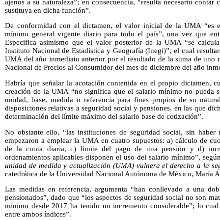
ajenos a su naturaleza”; en consecuencia, “resulta necesario contar
sustituya en dicha función”.
De conformidad con el dictamen, el valor inicial de la UMA “es el 
mínimo general vigente diario para todo el país”, una vez que en
Especifica asimismo que el valor posterior de la UMA “se calcula
Instituto Nacional de Estadística y Geografía (Inegi)”, el cual resulta
UMA del año inmediato anterior por el resultado de la suma de uno m
Nacional de Precios al Consumidor del mes de diciembre del año inme
Habría que señalar la acotación contenida en el propio dictamen, c
creación de la UMA “no significa que el salario mínimo no pueda 
unidad, base, medida o referencia para fines propios de su natur
disposiciones relativas a seguridad social y pensiones, en las que dich
determinación del límite máximo del salario base de cotización”.
No obstante ello, “las instituciones de seguridad social, sin haber
empezaron a emplear la UMA en cuatro supuestos: a) cálculo de cuot
de la cuota diaria, c) límite del pago de una pensión y d) inc
ordenamientos aplicables disponen el uso del salario mínimo”, según
unidad de medida y actualización (UMA) vulnera el derecho a la se
catedrática de la Universidad Nacional Autónoma de México, María 
Las medidas en referencia, argumenta “han conllevado a una dobl
pensionados”, dado que “los aspectos de seguridad social no son mat
mínimo desde 2017 ha tenido un incremento considerable”; lo cual
entre ambos índices”.