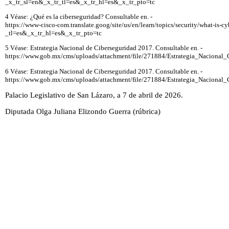
_x_tr_sl=en&_x_tr_tl=es&_x_tr_hl=es&_x_tr_pto=tc
4 Véase: ¿Qué es la ciberseguridad? Consultable en. -
https://www-cisco-com.translate.goog/site/us/en/learn/topics/security/what-is-
_tl=es&_x_tr_hl=es&_x_tr_pto=tc
5 Véase: Estrategia Nacional de Ciberseguridad 2017. Consultable en. -
https://www.gob.mx/cms/uploads/attachment/file/271884/Estrategia_Nacional_
6 Véase: Estrategia Nacional de Ciberseguridad 2017. Consultable en. -
https://www.gob.mx/cms/uploads/attachment/file/271884/Estrategia_Nacional_
Palacio Legislativo de San Lázaro, a 7 de abril de 2026.
Diputada Olga Juliana Elizondo Guerra (rúbrica)