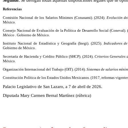
Segundo.
Se derogan todas aquellas disposiciones legales que se opon
Referencias
Comisión Nacional de los Salarios Mínimos (Conasami). (2024).
Evolución de
México.
Consejo Nacional de Evaluación de la Política de Desarrollo Social (Coneval).
México
. Gobierno de México.
Instituto Nacional de Estadística y Geografía (Inegi). (2025).
Indicadores de
Gobierno de México.
Secretaría de Hacienda y Crédito Público (SHCP). (2024).
Criterios Generales
México.
Organización Internacional del Trabajo (OIT). (2014).
Sistemas de salarios míni
Constitución Política de los Estados Unidos Mexicanos. (1917, reformas vigentes
Palacio Legislativo de San Lazaro, a 7 de abril de 2026.
Diputada Mary Carmen Bernal Martínez (rúbrica)