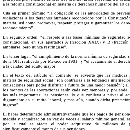
a la reforma constitucional en materia de derechos humanos del 10 de
Cita en primer término “la obligación de las autoridades de prevenir
violaciones a los derechos humanos reconocidos por la Constitución 
materia, así como promover, respetar, proteger y garantizar los d
reconocimiento”.
En segundo orden, “el respeto a las bases mínimas de seguridad so
constitucional, en sus apartados A (fracción XXIX) y B (fracción
ampliarse, pero nunca restringirse”.
En tercer lugar, “el cumplimiento de la norma mínima de seguridad s
de la OIT, ratificado por México en 1981” y “el acatamiento al derech
a la calidad del adulto mayor”.
En el texto del artículo en comento, se advierte que las medidas i
materia de seguridad social “son contrarias a la tendencia internaci
cotizaciones para poder disfrutar a futuro de una mejor pensión”; a
los montos de las aportaciones serán cada vez menores y, por ende, la
las más importantes: las pensiones; lo que conlleva a privar al ac
dignamente en su retiro laboral, y más aún, cuando dicha prestación
ingreso”.
El haber determinado administrativamente que los pagos de pensione
medida y actualización en vez de veces el salario mínimo general, e
por la cual se afecta el poder adquisitivo de millones de
significativamente el monto de sus pensiones.