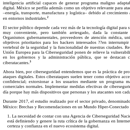
inteligencia artificial capaces de generar programa maligno adap
digital. México se perfila además como un objetivo relevante para ataqu
–energía, transporte, manufactura y logística– debido al crecimiento
2
en entornos industriales.
El sector público depende cada vez más de la tecnología digital para su
muy conveniente, pero también arriesgado, dada la constante 
Organismos gubernamentales, proveedores de atención médica, univ
objetivos prioritarios para los hackers interesados ??en interrumpir 
vertebral de la seguridad y la funcionalidad de nuestras ciudades. Re
Unión Europea para la Ciberseguridad ponen de relieve la vulnerabilid
en los gobiernos y la administración pública, que se destacan co
3
ciberatacantes.
Ahora bien, por ciberseguridad entendemos que es la práctica de pro
ataques digitales. Estos ciberataques suelen tener como objetivo acce
confidencial; extorsionar a los usuarios mediante un programa ma
comerciales normales. Implementar medidas efectivas de cibersegurid
día porque hay más dispositivos que personas y los atacantes son ca
Durante 2017, el estudio realizado por el sector privado, denominad
México: Brechas y Recomendaciones en un Mundo Hiper-Conectado se 
1. La necesidad de contar con una Agencia de Ciberseguridad Nacio
está definiendo y genere la ruta crítica de la gobernanza en Intern
certeza y confianza en el nuevo ecosistema digital.