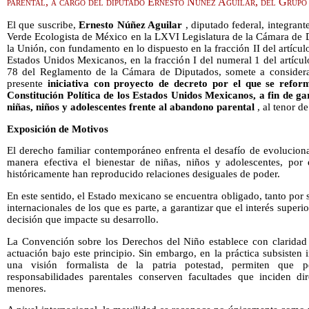
parental, a cargo del diputado Ernesto Núñez Aguilar, del Gru
El que suscribe,
Ernesto Núñez Aguilar
, diputado federal, integrant
Verde Ecologista de México en la LXVI Legislatura de la Cámara de 
la Unión, con fundamento en lo dispuesto en la fracción II del artículo
Estados Unidos Mexicanos, en la fracción I del numeral 1 del artículo
78 del Reglamento de la Cámara de Diputados, somete a considera
presente
iniciativa con proyecto de decreto
por el que se reform
Constitución Política de los Estados Unidos Mexicanos, a fin de ga
niñas, niños y adolescentes frente al abandono parental
, al tenor de
Exposición de Motivos
El derecho familiar contemporáneo enfrenta el desafío de evolucion
manera efectiva el bienestar de niñas, niños y adolescentes, por 
históricamente han reproducido relaciones desiguales de poder.
En este sentido, el Estado mexicano se encuentra obligado, tanto por 
internacionales de los que es parte, a garantizar que el interés superio
decisión que impacte su desarrollo.
La Convención sobre los Derechos del Niño establece con claridad 
actuación bajo este principio. Sin embargo, en la práctica subsisten 
una visión formalista de la patria potestad, permiten que 
responsabilidades parentales conserven facultades que inciden di
menores.