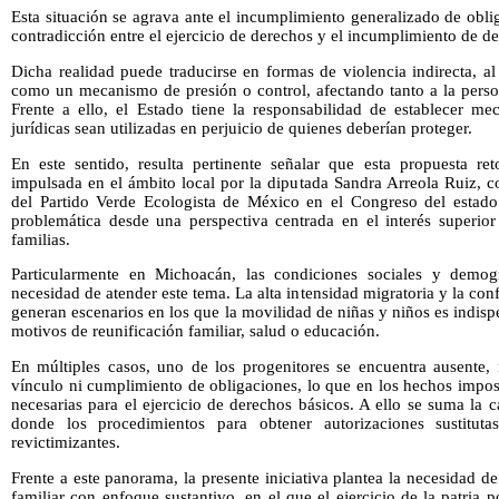
Esta situación se agrava ante el incumplimiento generalizado de obl
contradicción entre el ejercicio de derechos y el incumplimiento de de
Dicha realidad puede traducirse en formas de violencia indirecta, al 
como un mecanismo de presión o control, afectando tanto a la pers
Frente a ello, el Estado tiene la responsabilidad de establecer me
jurídicas sean utilizadas en perjuicio de quienes deberían proteger.
En este sentido, resulta pertinente señalar que esta propuesta re
impulsada en el ámbito local por la diputada Sandra Arreola Ruiz, 
del Partido Verde Ecologista de México en el Congreso del estado
problemática desde una perspectiva centrada en el interés superior
familias.
Particularmente en Michoacán, las condiciones sociales y demog
necesidad de atender este tema. La alta intensidad migratoria y la co
generan escenarios en los que la movilidad de niñas y niños es indisp
motivos de reunificación familiar, salud o educación.
En múltiples casos, uno de los progenitores se encuentra ausente, 
vínculo ni cumplimiento de obligaciones, lo que en los hechos imposi
necesarias para el ejercicio de derechos básicos. A ello se suma la c
donde los procedimientos para obtener autorizaciones sustituta
revictimizantes.
Frente a este panorama, la presente iniciativa plantea la necesidad de
familiar con enfoque sustantivo, en el que el ejercicio de la patria 