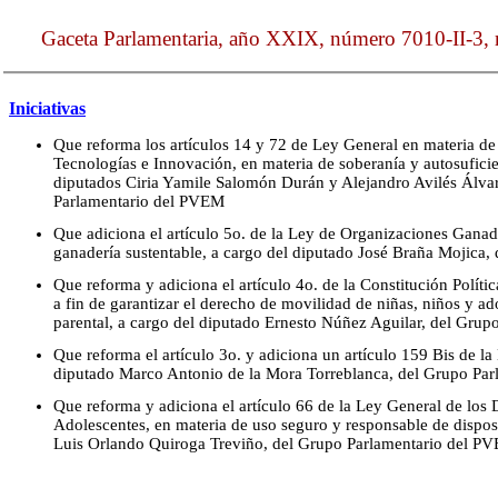
Gaceta Parlamentaria, año XXIX, número 7010-II-3, m
Iniciativas
Que reforma los artículos 14 y 72 de Ley General en materia d
Tecnologías e Innovación, en materia de soberanía y autosuficien
diputados Ciria Yamile Salomón Durán y Alejandro Avilés Álvar
Parlamentario del PVEM
Que adiciona el artículo 5o. de la Ley de Organizaciones Ganade
ganadería sustentable, a cargo del diputado José Braña Mojica
Que reforma y adiciona el artículo 4o. de la Constitución Polít
a fin de garantizar el derecho de movilidad de niñas, niños y a
parental, a cargo del diputado Ernesto Núñez Aguilar, del Gru
Que reforma el artículo 3o. y adiciona un artículo 159 Bis de la 
diputado Marco Antonio de la Mora Torreblanca, del Grupo Pa
Que reforma y adiciona el artículo 66 de la Ley General de los
Adolescentes, en materia de uso seguro y responsable de disposi
Luis Orlando Quiroga Treviño, del Grupo Parlamentario del P