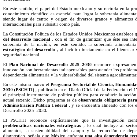
En este sentido, el papel del Estado mexicano y su rectoría en la pro
conocimiento científico es esencial para logra la soberanía alimenta
siendo lugar de centro y origen de diversos granos y alimentos 
internacionales para subsistir como país.
La Constitución Política de los Estados Unidos Mexicanos establece 
del desarrollo nacional
, con el fin de garantizar que éste sea inte
soberanía de la nación, en este sentido, la soberanía alimenta
estratégico del desarrollo
, al incidir directamente en el bienestar 
seguridad nacional.
El
Plan Nacional de Desarrollo 2025–2030
reconoce expresamente
innovación son herramientas indispensables para atender los problemas 
dependencia alimentaria y la vulnerabilidad del sistema agroalimentar
En este mismo marco el
Programa Sectorial de Ciencia, Humanidad
2030 (PSCHTI)
, publicado en el Diario Oficial de la Federación el
1
el principal instrumento de política pública para conducir la acció
actual sexenio. Dicho programa es de
observancia obligatoria para
Administración Pública Federal
, y se encuentra alineado con los e
Desarrollo 2025–2030.
El PSCHTI reconoce explícitamente que la investigación cien
problemáticas nacionales estratégicas
, lo cual incluye al secto
alimentos, la sustentabilidad del campo y la reducción de depen
diagnóstico, señala que México enfrenta
una alta dependencia tec