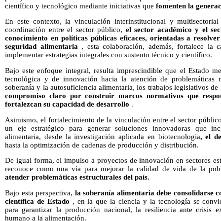
científico y tecnológico mediante iniciativas que
fomenten la generac
En este contexto, la vinculación interinstitucional y multisectoria
coordinación entre el sector público,
el sector académico y el sec
conocimiento en políticas públicas eficaces, orientadas a resolve
seguridad alimentaria
, esta colaboración, además, fortalece la 
implementar estrategias integrales con sustento técnico y científico.
Bajo este enfoque integral, resulta imprescindible que el Estado mex
tecnológica y de innovación hacia la atención de problemáticas nac
soberanía y la autosuficiencia alimentaria, los trabajos legislativos 
compromiso claro por construir marcos normativos que respon
fortalezcan su capacidad de desarrollo
.
Asimismo, el fortalecimiento de la vinculación entre el sector públi
un eje estratégico para generar soluciones innovadoras que inc
alimentaria, desde la investigación aplicada en biotecnología
, el d
hasta la optimización de cadenas de producción y distribución.
De igual forma, el impulso a proyectos de innovación en sectores estr
reconoce como una vía para mejorar la calidad de vida de la poblac
atender problemáticas estructurales del país.
Bajo esta perspectiva,
la soberanía alimentaria debe consolidarse c
científica de Estado
, en la que la ciencia y la tecnología se conv
para garantizar la producción nacional, la resiliencia ante crisis 
humano a la alimentación.