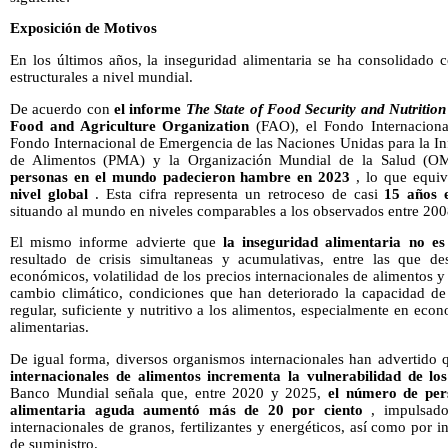
Exposición de Motivos
En los últimos años, la inseguridad alimentaria se ha consolidado 
estructurales a nivel mundial.
De acuerdo con
el informe
The State of Food Security and Nutrition
Food and Agriculture Organization
(FAO), el Fondo Internacional
Fondo Internacional de Emergencia de las Naciones Unidas para la In
de Alimentos (PMA) y la Organización Mundial de la Salud (O
personas en el mundo padecieron hambre en 2023
, lo que equi
nivel global
. Esta cifra representa un retroceso de casi
15 años 
situando al mundo en niveles comparables a los observados entre 20
El mismo informe advierte que
la inseguridad alimentaria no e
resultado de crisis simultaneas y acumulativas, entre las que de
económicos, volatilidad de los precios internacionales de alimentos y
cambio climático, condiciones que han deteriorado la capacidad de 
regular, suficiente y nutritivo a los alimentos, especialmente en ec
alimentarias.
De igual forma, diversos organismos internacionales han advertido
internacionales de alimentos incrementa la vulnerabilidad de lo
Banco Mundial señala que, entre 2020 y 2025,
el número de per
alimentaria aguda aumentó más de 20 por ciento
, impulsado
internacionales de granos, fertilizantes y energéticos, así como por 
de suministro.