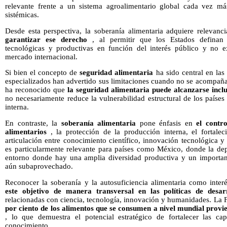
relevante frente a un sistema agroalimentario global cada vez má
sistémicas.
Desde esta perspectiva, la soberanía alimentaria adquiere relevan
garantizar ese derecho
, al permitir que los Estados definan su
tecnológicas y productivas en función del interés público y no e
mercado internacional.
Si bien el concepto de
seguridad alimentaria
ha sido central en las 
especializados han advertido sus limitaciones cuando no se acompañ
ha reconocido que
la seguridad alimentaria puede alcanzarse incl
no necesariamente reduce la vulnerabilidad estructural de los países
interna.
En contraste, la
soberanía alimentaria
pone énfasis en
el contr
alimentarios
, la protección de la producción interna, el fortalec
articulación entre conocimiento científico, innovación tecnológica y 
es particularmente relevante para países como México, donde la dep
entorno donde hay una amplia diversidad productiva y un importante
aún subaprovechado.
Reconocer la soberanía y la autosuficiencia alimentaria como inter
este objetivo de manera transversal en las políticas de desar
relacionadas con ciencia, tecnología, innovación y humanidades. 
por ciento de los alimentos que se consumen a nivel mundial provie
, lo que demuestra el potencial estratégico de fortalecer las ca
conocimiento.