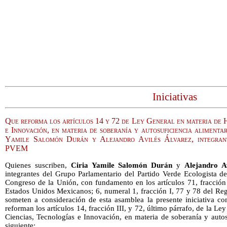
Iniciativas
Que reforma los artículos 14 y 72 de Ley General en materia de 
e Innovación, en materia de soberanía y autosuficiencia alimentari
Yamile Salomón Durán y Alejandro Avilés Álvarez, integran
PVEM
Quienes suscriben,
Ciria Yamile Salomón Durán
y
Alejandro A
integrantes del Grupo Parlamentario del Partido Verde Ecologista d
Congreso de la Unión, con fundamento en los artículos 71, fracción I
Estados Unidos Mexicanos; 6, numeral 1, fracción I, 77 y 78 del Re
someten a consideración de esta asamblea la presente iniciativa co
reforman los artículos 14, fracción III, y 72, último párrafo, de la 
Ciencias, Tecnologías e Innovación, en materia de soberanía y autosu
siguiente: