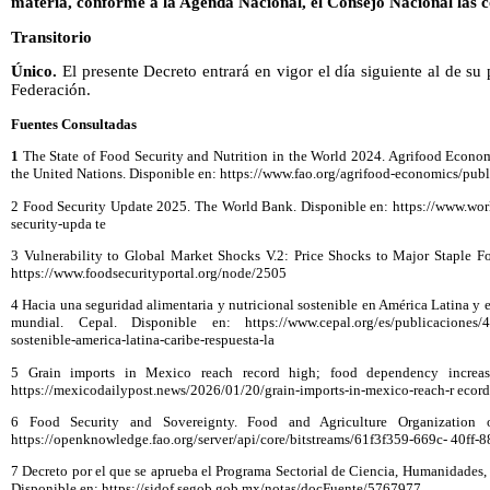
materia, conforme a la Agenda Nacional, el Consejo Nacional las 
Transitorio
Único.
El presente Decreto entrará en vigor el día siguiente al de su 
Federación.
Fuentes Consultadas
1
The State of Food Security and Nutrition in the World 2024. Agrifood Econom
the United Nations. Disponible en: https://www.fao.org/agrifood-economics/publ
2 Food Security Update 2025. The World Bank. Disponible en: https://www.world
security-upda te
3 Vulnerability to Global Market Shocks V.2: Price Shocks to Major Staple Fo
https://www.foodsecurityportal.org/node/2505
4 Hacia una seguridad alimentaria y nutricional sostenible en América Latina y el
mundial. Cepal. Disponible en: https://www.cepal.org/es/publicaciones/48
sostenible-america-latina-caribe-respuesta-la
5 Grain imports in Mexico reach record high; food dependency increas
https://mexicodailypost.news/2026/01/20/grain-imports-in-mexico-reach-r ecor
6 Food Security and Sovereignty. Food and Agriculture Organization 
https://openknowledge.fao.org/server/api/core/bitstreams/61f3f359-669c- 40ff
7 Decreto por el que se aprueba el Programa Sectorial de Ciencia, Humanidades
Disponible en: https://sidof.segob.gob.mx/notas/docFuente/5767977