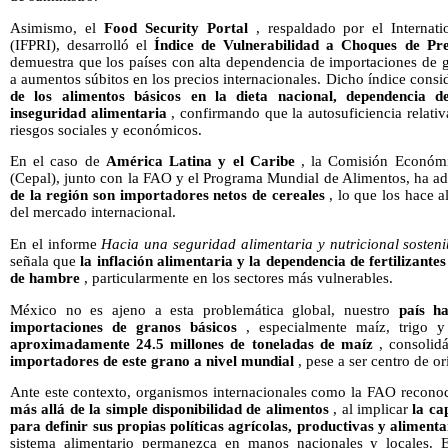
Asimismo, el
Food Security Portal
, respaldado por el Internati
(IFPRI), desarrolló el
Índice de Vulnerabilidad a Choques de Pre
demuestra que los países con alta dependencia de importaciones de 
a aumentos súbitos en los precios internacionales. Dicho índice consid
de los alimentos básicos en la dieta nacional, dependencia d
inseguridad alimentaria
, confirmando que la autosuficiencia relativ
riesgos sociales y económicos.
En el caso de
América Latina y el Caribe
, la Comisión Económi
(Cepal), junto con la FAO y el Programa Mundial de Alimentos, ha a
de la región son importadores netos de cereales
, lo que los hace a
del mercado internacional.
En el informe
Hacia una seguridad alimentaria y nutricional sosteni
señala que
la inflación alimentaria y la dependencia de fertilizant
de hambre
, particularmente en los sectores más vulnerables.
México no es ajeno a esta problemática global, nuestro
país h
importaciones de granos básicos
, especialmente maíz, trigo 
aproximadamente 24.5 millones de toneladas de maíz
, consoli
importadores de este grano a nivel mundial
, pese a ser centro de o
Ante este contexto, organismos internacionales como la FAO recon
más allá de la simple disponibilidad de alimentos
, al implicar
la ca
para definir sus propias políticas agrícolas, productivas y alimenta
sistema alimentario permanezca en manos nacionales y locales. Es