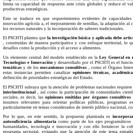
limita su capacidad de respuesta ante crisis globales y reduce el v
productivas estratégicas.
Esto se traduce en que requerimientos evidentes de capacidades c
innovación agrícola a, el mejoramiento de semillas, la adaptación al 
los recursos naturales y la incorporación de saberes tradicionales.
El PSCHTI plantea que
la investigación básica y aplicada debe art
, construidas de manera participativa y con enfoque territorial, lo 
desafíos como la producción y el acceso a alimentos.
Un elemento central del modelo establecido en la
Ley General en 
Tecnologías e Innovación
y desarrollado por el PSCHTI es el func
temáticas
y de los
mecanismos consultivos
, como el Órgano Inter
estas instancias permiten canalizar
opiniones técnicas, académicas
definición de prioridades estratégicas del Estado.
El PSCHTI subraya que la atención de problemas nacionales requier
interinstitucional
, así como la participación de comunidades científ
sociales, es decir, las
opiniones emitidas por órganos consultivos
n
insumos relevantes para orientar políticas públicas, programas es
particularmente en temas considerados de interés público nacional, co
Por lo que, en este sentido, la propuesta planteada es
incorpora
autosuficiencia alimentaria
como parte de los ejes programáticos d
humanidades, tecnología e innovación y con ello fortalecer la coh
programa sectorial, evitando que la atención de este tema estratég