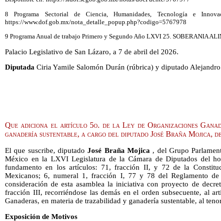
8 Programa Sectorial de Ciencia, Humanidades, Tecnología e Innova
https://www.dof.gob.mx/nota_detalle_popup.php?codigo=5767978
9 Programa Anual de trabajo Primero y Segundo Año LXVI 25. SOBERANIA 
Palacio Legislativo de San Lázaro, a 7 de abril del 2026.
Diputada
Ciria Yamile Salomón Durán (rúbrica) y diputado Alejandro
Que adiciona el artículo 5o. de la Ley de Organizaciones Ganad
ganadería sustentable, a cargo del diputado José Braña Mojica,
El que suscribe, diputado
José Braña Mojica
, del Grupo Parlament
México en la LXVI Legislatura de la Cámara de Diputados del ho
fundamento en los artículos: 71, fracción II, y 72 de la Constitu
Mexicanos; 6, numeral 1, fracción I, 77 y 78 del Reglamento de
consideración de esta asamblea la iniciativa con proyecto de decre
fracción III, recorriéndose las demás en el orden subsecuente, al a
Ganaderas, en materia de trazabilidad y ganadería sustentable, al tenor
Exposición de Motivos