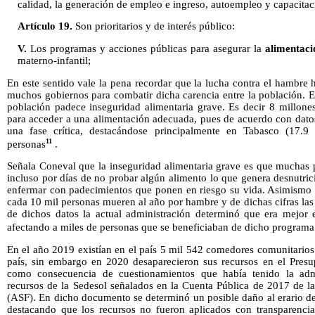
calidad, la generación de empleo e ingreso, autoempleo y capacitac
Artículo 19.
Son prioritarios y de interés público:
V.
Los programas y acciones públicas para asegurar la
alimentaci
materno-infantil;
En este sentido vale la pena recordar que la lucha contra el hambre 
muchos gobiernos para combatir dicha carencia entre la población. En
población padece inseguridad alimentaria grave. Es decir 8 millone
para acceder a una alimentación adecuada, pues de acuerdo con datos
una fase crítica, destacándose principalmente en Tabasco (17.9
11
personas
.
Señala Coneval que la inseguridad alimentaria grave es que muchas 
incluso por días de no probar algún alimento lo que genera desnutri
enfermar con padecimientos que ponen en riesgo su vida. Asimismo 
cada 10 mil personas mueren al año por hambre y de dichas cifras la
de dichos datos la actual administración determinó que era mejor 
afectando a miles de personas que se beneficiaban de dicho program
En el año 2019 existían en el país 5 mil 542 comedores comunitarios 
país, sin embargo en 2020 desaparecieron sus recursos en el Presu
como consecuencia de cuestionamientos que había tenido la adm
recursos de la Sedesol señalados en la Cuenta Pública de 2017 de la
(ASF). En dicho documento se determinó un posible daño al erario d
destacando que los recursos no fueron aplicados con transparencia,