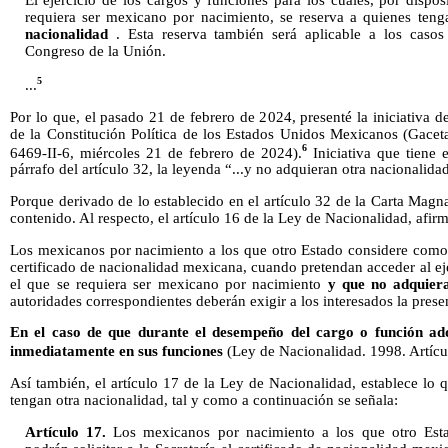
El ejercicio de los cargos y funciones para los cuales, por dispos
requiera ser mexicano por nacimiento, se reserva a quienes ten
nacionalidad
. Esta reserva también será aplicable a los casos
Congreso de la Unión.
5
...
Por lo que, el pasado 21 de febrero de 2024, presenté la iniciativa d
de la Constitución Política de los Estados Unidos Mexicanos (Gace
6
6469-II-6, miércoles 21 de febrero de 2024).
Iniciativa que tiene 
párrafo del artículo 32, la leyenda “...y no adquieran otra nacionalida
Porque derivado de lo establecido en el artículo 32 de la Carta Mag
contenido. Al respecto, el artículo 16 de la Ley de Nacionalidad, afir
Los mexicanos por nacimiento a los que otro Estado considere como 
certificado de nacionalidad mexicana, cuando pretendan acceder al ej
el que se requiera ser mexicano por nacimiento
y que no adquier
autoridades correspondientes deberán exigir a los interesados la prese
En el caso de que durante el desempeño del cargo o función adq
inmediatamente en sus funciones
(Ley de Nacionalidad. 1998. Artícu
Así también, el artículo 17 de la Ley de Nacionalidad, establece lo
tengan otra nacionalidad, tal y como a continuación se señala:
Artículo 17.
Los mexicanos por nacimiento a los que otro Esta