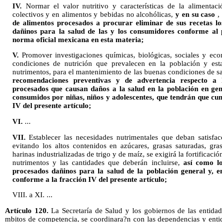
IV.
Normar el valor nutritivo y características de la alimentac
colectivos y en alimentos y bebidas no alcohólicas,
y en su caso
,
de alimentos procesados a procurar eliminar de sus recetas lo
dañinos para la salud de las y los consumidores conforme al 
norma oficial mexicana en esta materia;
V.
Promover investigaciones químicas, biológicas, sociales y ec
condiciones de nutrición que prevalecen en la población y est
nutrimentos, para el mantenimiento de las buenas condiciones de s
recomendaciones preventivas y de advertencia respecto a l
procesados que causan daños a la salud en la población en gen
consumidos por niñas, niños y adolescentes, que tendrán que cum
IV del presente artículo;
VI.
...
VII.
Establecer las necesidades nutrimentales que deban satisfa
evitando los altos contenidos en azúcares, grasas saturadas, gra
harinas industrializadas de trigo y de maíz, se exigirá la fortificació
nutrimentos y las cantidades que deberán incluirse,
así como l
procesados dañinos para la salud de la población general y, en
conforme a la fracción IV del presente artículo;
VIII. a XI. ...
Artículo 120.
La Secretaría de Salud y los gobiernos de las entidad
mbitos de competencia, se coordinara?n con las dependencias y enti