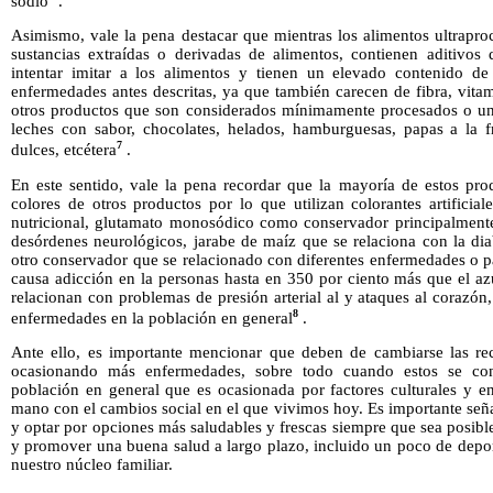
sodio
.
Asimismo, vale la pena destacar que mientras los alimentos ultrapr
sustancias extraídas o derivadas de alimentos, contienen aditivos 
intentar imitar a los alimentos y tienen un elevado contenido de
enfermedades antes descritas, ya que también carecen de fibra, vit
otros productos que son considerados mínimamente procesados o un
leches con sabor, chocolates, helados, hamburguesas, papas a la f
7
dulces, etcétera
.
En este sentido, vale la pena recordar que la mayoría de estos prod
colores de otros productos por lo que utilizan colorantes artifici
nutricional, glutamato monosódico como conservador principalment
desórdenes neurológicos, jarabe de maíz que se relaciona con la di
otro conservador que se relacionado con diferentes enfermedades o p
causa adicción en la personas hasta en 350 por ciento más que el az
relacionan con problemas de presión arterial al y ataques al corazó
8
enfermedades en la población en general
.
Ante ello, es importante mencionar que deben de cambiarse las re
ocasionando más enfermedades, sobre todo cuando estos se co
población en general que es ocasionada por factores culturales y 
mano con el cambios social en el que vivimos hoy. Es importante se
y optar por opciones más saludables y frescas siempre que sea posibl
y promover una buena salud a largo plazo, incluido un poco de depo
nuestro núcleo familiar.