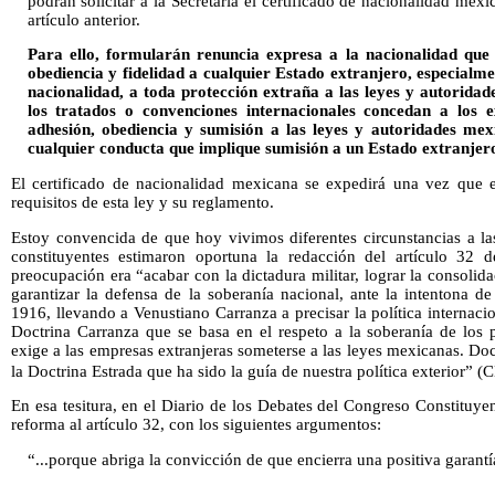
podrán solicitar a la Secretaría el certificado de nacionalidad mex
artículo anterior.
Para ello, formularán renuncia expresa a la nacionalidad que l
obediencia y fidelidad a cualquier Estado extranjero, especialme
nacionalidad, a toda protección extraña a las leyes y autorida
los tratados o convenciones internacionales concedan a los e
adhesión, obediencia y sumisión a las leyes y autoridades mex
cualquier conducta que implique sumisión a un Estado extranjer
El certificado de nacionalidad mexicana se expedirá una vez que 
requisitos de esta ley y su reglamento.
Estoy convencida de que hoy vivimos diferentes circunstancias a la
constituyentes estimaron oportuna la redacción del artículo 32
preocupación era “acabar con la dictadura militar, lograr la consolid
garantizar la defensa de la soberanía nacional, ante la intentona 
1916, llevando a Venustiano Carranza a precisar la política internacion
Doctrina Carranza que se basa en el respeto a la soberanía de los 
exige a las empresas extranjeras someterse a las leyes mexicanas. Do
la Doctrina Estrada que ha sido la guía de nuestra política exterior”
En esa tesitura, en el Diario de los Debates del Congreso Constituyen
reforma al artículo 32, con los siguientes argumentos:
“...porque abriga la convicción de que encierra una positiva garantía 
...