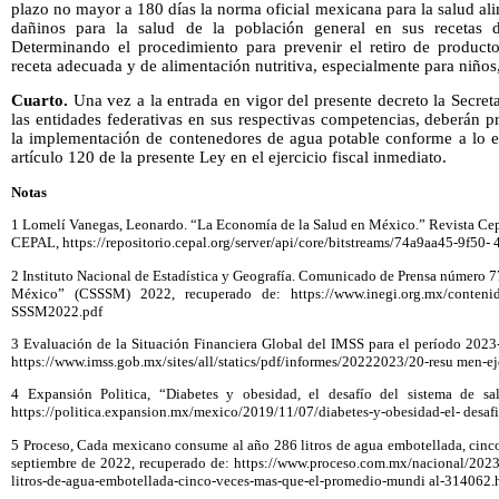
plazo no mayor a 180 días la norma oficial mexicana para la salud al
dañinos para la salud de la población general en sus recetas d
Determinando el procedimiento para prevenir el retiro de product
receta adecuada y de alimentación nutritiva, especialmente para niños
Cuarto.
Una vez a la entrada en vigor del presente decreto la Secret
las entidades federativas en sus respectivas competencias, deberán pr
la implementación de contenedores de agua potable conforme a lo es
artículo 120 de la presente Ley en el ejercicio fiscal inmediato.
Notas
1 Lomelí Vanegas, Leonardo. “La Economía de la Salud en México.” Revista Cep
CEPAL, https://repositorio.cepal.org/server/api/core/bitstreams/74a9aa45-9f50
2 Instituto Nacional de Estadística y Geografía. Comunicado de Prensa número 77
México” (CSSSM) 2022, recuperado de: https://www.inegi.org.mx/contenid
SSSM2022.pdf
3 Evaluación de la Situación Financiera Global del IMSS para el período 202
https://www.imss.gob.mx/sites/all/statics/pdf/informes/20222023/20-resu men-ej
4 Expansión Politica, “Diabetes y obesidad, el desafío del sistema de 
https://politica.expansion.mx/mexico/2019/11/07/diabetes-y-obesidad-el- desaf
5 Proceso, Cada mexicano consume al año 286 litros de agua embotellada, cinc
septiembre de 2022, recuperado de: https://www.proceso.com.mx/nacional/202
litros-de-agua-embotellada-cinco-veces-mas-que-el-promedio-mundi al-314062.