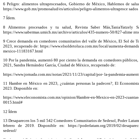
6 Peligro: alimentos ultraprocesados, Gobierno de México, Hablemos de salu
https://www.gob.mx/promosalud/es/articulos/peligro-alimentos-ultraproce sados
7 Ídem.
8 Alimentos procesados y tu salud, Revista Saber Más,TaniaYatzely S
https://www.sabermas.umich.mx/archivo/articulos/435-numero-50/827-alime nto
9 Crece demanda en comedores comunitarios del valle de México, El Sol de To
2023, recuperado de: https://www.elsoldetoluca.com.mx/local/aumenta-demanda
mexico-11183167.html
10 Por la pandemia, aumentó 80 por ciento la demanda en comedores públicos,
2021, Sandra Hernández García, Ciudad de México, recuperado de:
https://www.jornada.com.mx/notas/2021/11/23/capital/por- la-pandemia-aumen
11 Hambre en México en 2023, ¿cuántas personas la padecen?, El Economista
2023. Disponible en:
https://www.eleconomista.com.mx/opinion/Hambre-en-Mexico-en-2023-cuantas
0015.html#
12 Ídem
13 Desaparecen los 5 mil 542 Comedores Comunitarios de Sedesol, Poder Latam, 
febrero de 2019. Disponible en: https://poderlatam.org/2019/02/desaparec
sedesol/