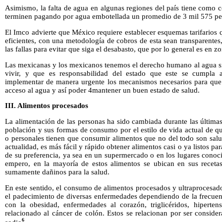
Asimismo, la falta de agua en algunas regiones del país tiene como 
terminen pagando por agua embotellada un promedio de 3 mil 575 pes
El Imco advierte que México requiere establecer esquemas tarifario
eficientes, con una metodología de cobros de esta sean transparente
las fallas para evitar que siga el desabasto, que por lo general es en 
Las mexicanas y los mexicanos tenemos el derecho humano al agua sie
vivir, y que es responsabilidad del estado que este se cumpla a
implementar de manera urgente los mecanismos necesarios para que
acceso al agua y así poder 4mantener un buen estado de salud.
III. Alimentos procesados
La alimentación de las personas ha sido cambiada durante las última
población y sus formas de consumo por el estilo de vida actual de qu
o personales tienen que consumir alimentos que no del todo son sal
actualidad, es más fácil y rápido obtener alimentos casi o ya listos p
de su preferencia, ya sea en un supermercado o en los lugares con
empero, en la mayoría de estos alimentos se ubican en sus receta
sumamente dañinos para la salud.
En este sentido, el consumo de alimentos procesados y ultraprocesad
el padecimiento de diversas enfermedades dependiendo de la frecue
con la obesidad, enfermedades al corazón, triglicéridos, hipertens
relacionado al cáncer de colón. Estos se relacionan por ser conside
6