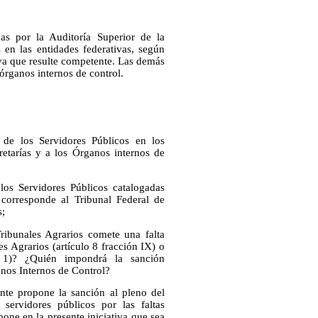
das por la Auditoría Superior de la
en las entidades federativas, según
tiva que resulte competente. Las demás
 órganos internos de control.
s de los Servidores Públicos en los
retarías y a los Órganos internos de
 los Servidores Públicos catalogadas
corresponde al Tribunal Federal de
s;
Tribunales Agrarios comete una falta
es Agrarios (artículo 8 fracción IX) o
o 1)? ¿Quién impondrá la sanción
anos Internos de Control?
nte propone la sanción al pleno del
servidores públicos por las faltas
pone en la presente iniciativa que sea