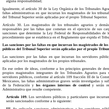
alguna responsabilidad;
Igualmente, el artículo 30 de la Ley Orgánica de los Tribunales Agra
faltas administrativas en que incurran los magistrados de los tribuna
del Tribunal Superior serán aplicadas por el propio Tribunal Superior.
Artículo 30. Los magistrados de los tribunales agrarios y demás
responsables por las faltas que cometan en el ejercicio de sus car
sanciones que determine la Ley Federal de Responsabilidades de l
procedimiento que se establezca en el Reglamento que expida el Tribu
Las sanciones por las faltas en que incurran los magistrados de los
públicos del Tribunal Superior serán aplicadas por el propio Tribun
Las sanciones por las faltas en que incurran los servidores públic
aplicadas por los magistrados de los propios tribunales.
En ese orden de ideas, conforme a los principios generales de der
propios magistrados integrantes de los Tribunales Agrarios para 
servidores públicos, conforme al artículo 109 fracción III de la Cons
Mexicanos, las faltas administrativas graves serán investigadas y su
de la Federación y
los órganos internos de control
y serán res
Administrativa que resulte competente.
Artículo 109.
Los servidores públicos y particulares que incurran
serán sancionados conforme a lo siguiente:
III.
Se aplicarán sanciones administrativas a los servidores púb