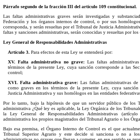
Párrafo segundo de la fracción III del artículo 109 constitucional.
Las faltas administrativas graves serán investigadas y substancia
Federación y los órganos internos de control, o por sus homólogos 
corresponda, y serán resueltas por el Tribunal de Justicia Administra
faltas y sanciones administrativas, serán conocidas y resueltas por los
Ley General de Responsabilidades Administrativas
Artículo 3.
Para efectos de esta Ley se entenderá por:
XV. Falta administrativa no grave:
Las faltas administrativa
términos de la presente Ley, cuya sanción corresponde a las Sec
control;
XVI. Falta administrativa grave:
Las faltas administrativas de
como graves en los términos de la presente Ley, cuya sanción 
Justicia Administrativa y sus homólogos en las entidades federativa
Por lo tanto, bajo la hipótesis de que un servidor público de los 
administrativa ¿Qué ley es aplicable, la Ley Orgánica de los Tribunal
la Ley General de Responsabilidades Administrativas (artícul
administrativa los propios magistrados del Tribunal Agrario o los Órg
Bajo esa premisa, el Órgano Interno de Control es el que actualme
Tribunal Superior Agrario y este decide si sanciona o no a los 
administrativas no graves que llegan a cometer, en ese sentido se pro