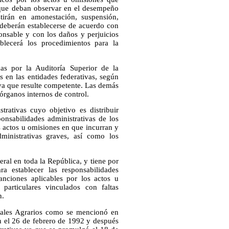
ia que deban observar en el desempeño
tirán en amonestación, suspensión,
 deberán establecerse de acuerdo con
onsable y con los daños y perjuicios
blecerá los procedimientos para la
das por la Auditoría Superior de la
 en las entidades federativas, según
tiva que resulte competente. Las demás
 órganos internos de control.
rativas cuyo objetivo es distribuir
onsabilidades administrativas de los
os actos u omisiones en que incurran y
ministrativas graves, así como los
ral en toda la República, y tiene por
a establecer las responsabilidades
sanciones aplicables por los actos u
articulares vinculados con faltas
n.
unales Agrarios como se mencionó en
ón el 26 de febrero de 1992 y después