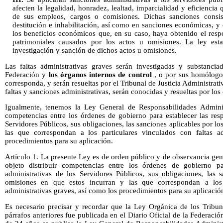
afecten la legalidad, honradez, lealtad, imparcialidad y eficienc
de sus empleos, cargos o comisiones. Dichas sanciones consis
destitución e inhabilitación, así como en sanciones económicas, y
los beneficios económicos que, en su caso, haya obtenido el resp
patrimoniales causados por los actos u omisiones. La ley esta
investigación y sanción de dichos actos u omisiones.
Las faltas administrativas graves serán investigadas y substancia
Federación y
los órganos internos de control
, o por sus homólogos
corresponda, y serán resueltas por el Tribunal de Justicia Administra
faltas y sanciones administrativas, serán conocidas y resueltas por los
Igualmente, tenemos la Ley General de Responsabilidades Administ
competencias entre los órdenes de gobierno para establecer las resp
Servidores Públicos, sus obligaciones, las sanciones aplicables por l
las que correspondan a los particulares vinculados con faltas ad
procedimientos para su aplicación.
Artículo 1. La presente Ley es de orden público y de observancia gene
objeto distribuir competencias entre los órdenes de gobierno par
administrativas de los Servidores Públicos, sus obligaciones, las 
omisiones en que estos incurran y las que correspondan a los p
administrativas graves, así como los procedimientos para su aplicació
Es necesario precisar y recordar que la Ley Orgánica de los Trib
párrafos anteriores fue publicada en el Diario Oficial de la Federaci