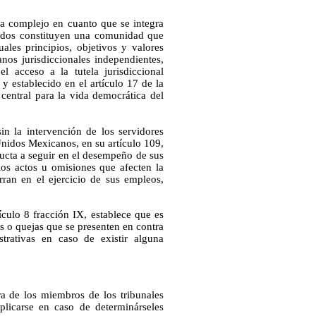
ema complejo en cuanto que se integra
o todos constituyen una comunidad que
les principios, objetivos y valores
nos jurisdiccionales independientes,
el acceso a la tutela jurisdiccional
 establecido en el artículo 17 de la
central para la vida democrática del
sin la intervención de los servidores
 Unidos Mexicanos, en su artículo 109,
ducta a seguir en el desempeño de sus
los actos u omisiones que afecten la
urran en el ejercicio de sus empleos,
ículo 8 fracción IX, establece que es
s o quejas que se presenten en contra
trativas en caso de existir alguna
a de los miembros de los tribunales
plicarse en caso de determinárseles