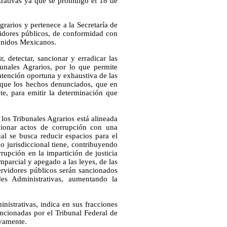
rativas ya que se promulgó el 18 de
rarios y pertenece a la Secretaría de
vidores públicos, de conformidad con
 Unidos Mexicanos.
, detectar, sancionar y erradicar las
bunales Agrarios, por lo que permite
 atención oportuna y exhaustiva de las
de que los hechos denunciados, que en
te, para emitir la determinación que
 los Tribunales Agrarios está alineada
cionar actos de corrupción con una
ual se busca reducir espacios para el
o jurisdiccional tiene, contribuyendo
rupción en la impartición de justicia
mparcial y apegado a las leyes, de las
servidores públicos serán sancionados
es Administrativas, aumentando la
nistrativas, indica en sus fracciones
ncionadas por el Tribunal Federal de
ivamente.