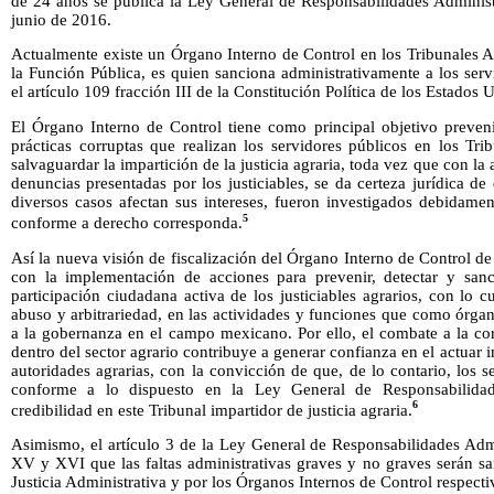
de 24 años se publica la Ley General de Responsabilidades Administ
junio de 2016.
Actualmente existe un Órgano Interno de Control en los Tribunales Ag
la Función Pública, es quien sanciona administrativamente a los ser
el artículo 109 fracción III de la Constitución Política de los Estados
El Órgano Interno de Control tiene como principal objetivo prevenir
prácticas corruptas que realizan los servidores públicos en los Tri
salvaguardar la impartición de la justicia agraria, toda vez que con la
denuncias presentadas por los justiciables, se da certeza jurídica 
diversos casos afectan sus intereses, fueron investigados debidamen
5
conforme a derecho corresponda.
Así la nueva visión de fiscalización del Órgano Interno de Control de
con la implementación de acciones para prevenir, detectar y san
participación ciudadana activa de los justiciables agrarios, con lo c
abuso y arbitrariedad, en las actividades y funciones que como órgan
a la gobernanza en el campo mexicano. Por ello, el combate a la cor
dentro del sector agrario contribuye a generar confianza en el actuar i
autoridades agrarias, con la convicción de que, de lo contario, los 
conforme a lo dispuesto en la Ley General de Responsabilidad
6
credibilidad en este Tribunal impartidor de justicia agraria.
Asimismo, el artículo 3 de la Ley General de Responsabilidades Admi
XV y XVI que las faltas administrativas graves y no graves serán sa
Justicia Administrativa y por los Órganos Internos de Control respect