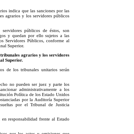
rios indica que las sanciones por las
les agrarios y los servidores públicos
 servidores públicos de éstos, son
gos y quedan por ello sujetos a las
os Servidores Públicos, conforme al
nal Superior.
 tribunales agrarios y los servidores
al Superior.
os de los tribunales unitarios serán
echo no pueden ser juez y parte los
sancionar administrativamente a los
titución Política de los Estado Unidos
bstanciadas por la Auditoría Superior
ueltas por el Tribunal de Justicia
 en responsabilidad frente al Estado
licos por los actos u omisiones que