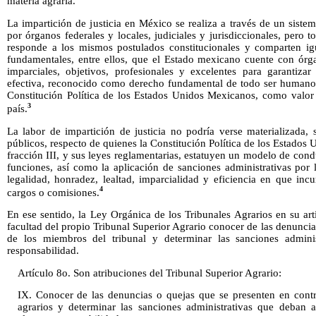
materia agraria.
La impartición de justicia en México se realiza a través de un sist
por órganos federales y locales, judiciales y jurisdiccionales, per
responde a los mismos postulados constitucionales y comparten igua
fundamentales, entre ellos, que el Estado mexicano cuente con órga
imparciales, objetivos, profesionales y excelentes para garantizar 
efectiva, reconocido como derecho fundamental de todo ser humano y
Constitución Política de los Estados Unidos Mexicanos, como valor 
3
país.
La labor de impartición de justicia no podría verse materializada, 
públicos, respecto de quienes la Constitución Política de los Estados
fracción III, y sus leyes reglamentarias, estatuyen un modelo de con
funciones, así como la aplicación de sanciones administrativas por 
legalidad, honradez, lealtad, imparcialidad y eficiencia en que inc
4
cargos o comisiones.
En ese sentido, la Ley Orgánica de los Tribunales Agrarios en su art
facultad del propio Tribunal Superior Agrario conocer de las denuncia
de los miembros del tribunal y determinar las sanciones adminis
responsabilidad.
Artículo 8o. Son atribuciones del Tribunal Superior Agrario:
IX. Conocer de las denuncias o quejas que se presenten en contr
agrarios y determinar las sanciones administrativas que deban a