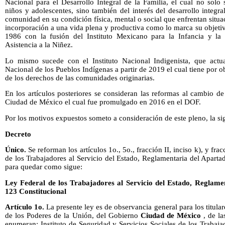
Nacional para el Desarrollo Integral de la Familia, el cual no solo
niños y adolescentes, sino también del interés del desarrollo integra
comunidad en su condición física, mental o social que enfrentan situa
incorporación a una vida plena y productiva como lo marca su objeti
1986 con la fusión del Instituto Mexicano para la Infancia y la 
Asistencia a la Niñez.
Lo mismo sucede con el Instituto Nacional Indigenista, que actu
Nacional de los Pueblos Indígenas a partir de 2019 el cual tiene por 
de los derechos de las comunidades originarias.
En los artículos posteriores se consideran las reformas al cambio d
Ciudad de México el cual fue promulgado en 2016 en el DOF.
Por los motivos expuestos someto a consideración de este pleno, la si
Decreto
Único.
Se reforman los artículos 1o., 5o., fracción II, inciso k), y fra
de los Trabajadores al Servicio del Estado, Reglamentaria del Aparta
para quedar como sigue:
Ley Federal de los Trabajadores al Servicio del Estado, Reglamen
123 Constitucional
Artículo 1o.
La presente ley es de observancia general para los titula
de los Poderes de la Unión, del Gobierno
Ciudad de México
, de la
enumeran: Instituto de Seguridad y Servicios Sociales de los Trabaja