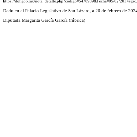
https://dof.gob.mx/nota_detalle.php?codigo=5470989&f echa=05/02/2017#gsc
Dado en el Palacio Legislativo de San Lázaro, a 20 de febrero de 202
Diputada Margarita García García (rúbrica)