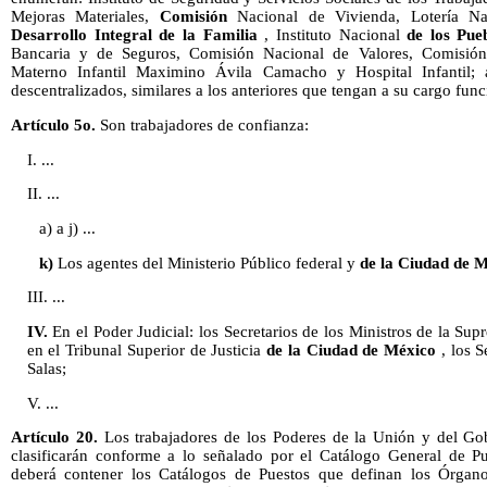
Mejoras Materiales,
Comisión
Nacional de Vivienda, Lotería N
Desarrollo Integral de la Familia
, Instituto Nacional
de los Pue
Bancaria y de Seguros, Comisión Nacional de Valores, Comisión 
Materno Infantil Maximino Ávila Camacho y Hospital Infantil;
descentralizados, similares a los anteriores que tengan a su cargo func
Artículo 5o.
Son trabajadores de confianza:
I. ...
II. ...
a) a j) ...
k)
Los agentes del Ministerio Público federal y
de la Ciudad de 
III. ...
IV.
En el Poder Judicial: los Secretarios de los Ministros de la Sup
en el Tribunal Superior de Justicia
de la Ciudad de México
, los S
Salas;
V. ...
Artículo 20.
Los trabajadores de los Poderes de la Unión y del G
clasificarán conforme a lo señalado por el Catálogo General de Pu
deberá contener los Catálogos de Puestos que definan los Órgan