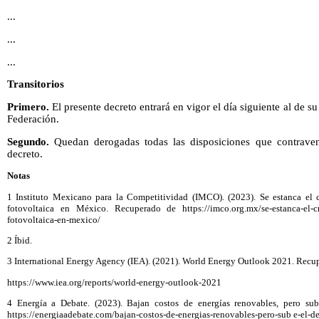
...
...
...
Transitorios
Primero.
El presente decreto entrará en vigor el día siguiente al de su
Federación.
Segundo.
Quedan derogadas todas las disposiciones que contrave
decreto.
Notas
1 Instituto Mexicano para la Competitividad (IMCO). (2023). Se estanca el c
fotovoltaica en México. Recuperado de https://imco.org.mx/se-estanca-el-cre
fotovoltaica-en-mexico/
2 Íbid.
3 International Energy Agency (IEA). (2021). World Energy Outlook 2021. Recu
https://www.iea.org/reports/world-energy-outlook-2021
4 Energía a Debate. (2023). Bajan costos de energías renovables, pero su
https://energiaadebate.com/bajan-costos-de-energias-renovables-pero-sub e-el-d