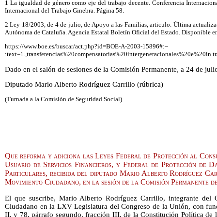
1 La igualdad de género como eje del trabajo decente. Conferencia Internaciona
Internacional del Trabajo Ginebra. Página 58.
2 Ley 18/2003, de 4 de julio, de Apoyo a las Familias, articulo. Última actual
Autónoma de Cataluña. Agencia Estatal Boletín Oficial del Estado. Disponible e
https://www.boe.es/buscar/act.php?id=BOE-A-2003-15896#:~
:text=1.,transferencias%20compensatorias%20intergeneracionales%20e%20in tr
Dado en el salón de sesiones de la Comisión Permanente, a 24 de juli
Diputado Mario Alberto Rodríguez Carrillo (rúbrica)
(Turnada a la Comisión de Seguridad Social)
Que reforma y adiciona las Leyes Federal de Protección al Cons
Usuario de Servicios Financieros, y Federal de Protección de D
Particulares, recibida del diputado Mario Alberto Rodríguez Ca
Movimiento Ciudadano, en la sesión de la Comisión Permanente del
El que suscribe, Mario Alberto Rodríguez Carrillo, integrante de
Ciudadano en la LXV Legislatura del Congreso de la Unión, con fund
II, y 78, párrafo segundo, fracción III, de la Constitución Política 