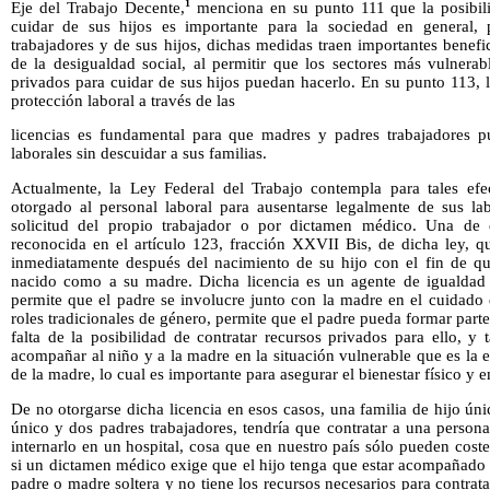
1
Eje del Trabajo Decente,
menciona en su punto 111 que la posibili
cuidar de sus hijos es importante para la sociedad en general, 
trabajadores y de sus hijos, dichas medidas traen importantes benefi
de la desigualdad social, al permitir que los sectores más vulnera
privados para cuidar de sus hijos puedan hacerlo. En su punto 113,
protección laboral a través de las
licencias es fundamental para que madres y padres trabajadores p
laborales sin descuidar a sus familias.
Actualmente, la Ley Federal del Trabajo contempla para tales efe
otorgado al personal laboral para ausentarse legalmente de sus l
solicitud del propio trabajador o por dictamen médico. Una de el
reconocida en el artículo 123, fracción XXVII Bis, de dicha ley, q
inmediatamente después del nacimiento de su hijo con el fin de que
nacido como a su madre. Dicha licencia es un agente de igualdad 
permite que el padre se involucre junto con la madre en el cuidado 
roles tradicionales de género, permite que el padre pueda formar part
falta de la posibilidad de contratar recursos privados para ello, 
acompañar al niño y a la madre en la situación vulnerable que es la e
de la madre, lo cual es importante para asegurar el bienestar físico y 
De no otorgarse dicha licencia en esos casos, una familia de hijo úni
único y dos padres trabajadores, tendría que contratar a una person
internarlo en un hospital, cosa que en nuestro país sólo pueden coste
si un dictamen médico exige que el hijo tenga que estar acompañado la
padre o madre soltera y no tiene los recursos necesarios para contrat