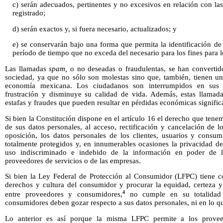
c) serán adecuados, pertinentes y no excesivos en relación con las
registrado;
d) serán exactos y, si fuera necesario, actualizados; y
e) se conservarán bajo una forma que permita la identificación de
período de tiempo que no exceda del necesario para los fines para l
Las llamadas
spam,
o no deseadas o fraudulentas, se han convertido
sociedad, ya que no sólo son molestas sino que, también, tienen un
economía mexicana. Los ciudadanos son interrumpidos en sus a
frustración y disminuye su calidad de vida. Además, estas llamad
estafas y fraudes que pueden resultar en pérdidas económicas significa
Si bien la Constitución dispone en el artículo 16 el derecho que tene
de sus datos personales, al acceso, rectificación y cancelación de 
oposición, los datos personales de los clientes, usuarios y cons
totalmente protegidos y, en innumerables ocasiones la privacidad de
uso indiscriminado e indebido de la información en poder de las
proveedores de servicios o de las empresas.
Si bien la Ley Federal de Protección al Consumidor (LFPC) tiene 
derechos y cultura del consumidor y procurar la equidad, certeza y 
4
entre proveedores y consumidores,
no cumple en su totalidad 
consumidores deben gozar respecto a sus datos personales, ni en lo qu
Lo anterior es así porque la misma LFPC permite a los provee