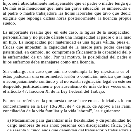
hijo, será absolutamente indispensable que el padre o madre tenga q
De más está mencionar que, ante tan grave situación, es inmerecido e 
al padre o madre trabajadora las horas laborales que tuvo que dedic
exigirle que reponga dichas horas posteriormente; la licencia propu
sueldo.
Es importante resaltar que, en este caso, la figura de la incapacidad
personalísima y no puede dársele una incapacidad al padre o a la m
un hijo. La incapacidad por maternidad es una figura válida, pues el
físicas que impactan la capacidad de la madre para poder desempe
paternidad, en cambio, no compromete físicamente la capacidad del p
la enfermedad de un hijo. Por tal motivo, la posibilidad del padre 
hijos enfermos debe manejarse como una licencia.
Sin embargo, un caso que aún no contempla la ley mexicana es el 
éstos padezcan una enfermedad, lesión o condición médica que haga 
o acompañamiento continuo y al no existir regulación legal en este sen
despedido justificadamente por ausentismo de más de tres veces en u
el artículo 47, fracción X, de la Ley Federal del Trabajo.
Es preciso referir, en la propuesta que se hace en esta iniciativa, lo 
concretamente en la Ley 18/2003, de 4 de julio, de Apoyo a las Famil
conciliación de la vida familiar y la vida laboral”, las siguientes:
a) Mecanismos para garantizar más flexibilidad y disponibilidad ho
cargo menores de seis años; personas con discapacidad física, psí
de sesenta y cinco años que dependan del trabajador o trabajadora 