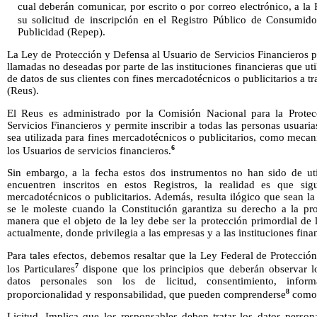
cual deberán comunicar, por escrito o por correo electrónico, a l
su solicitud de inscripción en el Registro Público de Consumido
Publicidad (Repep).
La Ley de Protección y Defensa al Usuario de Servicios Financieros pr
llamadas no deseadas por parte de las instituciones financieras que uti
de datos de sus clientes con fines mercadotécnicos o publicitarios a t
(Reus).
El Reus es administrado por la Comisión Nacional para la Prote
Servicios Financieros y permite inscribir a todas las personas usuar
sea utilizada para fines mercadotécnicos o publicitarios, como meca
6
los Usuarios de servicios financieros.
Sin embargo, a la fecha estos dos instrumentos no han sido de uti
encuentren inscritos en estos Registros, la realidad es que si
mercadotécnicos o publicitarios. Además, resulta ilógico que sean l
se le moleste cuando la Constitución garantiza su derecho a la pro
manera que el objeto de la ley debe ser la protección primordial de
actualmente, donde privilegia a las empresas y a las instituciones fina
Para tales efectos, debemos resaltar que la Ley Federal de Protecci
7
los Particulares
dispone que los principios que deberán observar lo
datos personales son los de licitud, consentimiento, informac
8
proporcionalidad y responsabilidad, que pueden comprenderse
como
Licitud. Implica que los responsables deben tratar los datos person