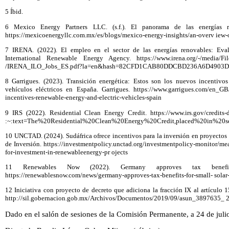
5 Íbid.
6 Mexico Energy Partners LLC. (s.f.). El panorama de las energías 
https://mexicoenergyllc.com.mx/es/blogs/mexico-energy-insights/an-overv iew-
7 IRENA. (2022). El empleo en el sector de las energías renovables: Eval
International Renewable Energy Agency. https://www.irena.org/-/media/Fi
/IRENA_ILO_Jobs_ES.pdf?la=en&hash=82CFD1CAB80DDCBD236A6D4903D
8 Garrigues. (2023). Transición energética: Estos son los nuevos incentivos
vehículos eléctricos en España. Garrigues. https://www.garrigues.com/en_GB/
incentives-renewable-energy-and-electric-vehicles-spain
9 IRS (2022). Residential Clean Energy Credit. https://www.irs.gov/credits-de
:~:text=The%20Residential%20Clean%20Energy%20Credit,placed%20in%20s
10 UNCTAD. (2024). Sudáfrica ofrece incentivos para la inversión en proyectos 
de Inversión. https://investmentpolicy.unctad.org/investmentpolicy-monitor/meas
for-investment-in-renewableenergy-pr ojects
11 Renewables Now (2022). Germany approves tax benefits 
https://renewablesnow.com/news/germany-approves-tax-benefits-for-small- solar
12 Iniciativa con proyecto de decreto que adiciona la fracción IX al artículo 
http://sil.gobernacion.gob.mx/Archivos/Documentos/2019/09/asun_3897635_
Dado en el salón de sesiones de la Comisión Permanente, a 24 de juli