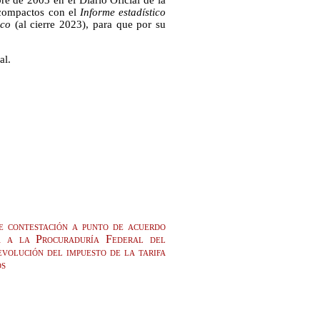
re de 2003 en el Diario Oficial de la
s compactos con el
Informe estadístico
ico
(al cierre 2023), para que por su
al.
e contestación a punto de acuerdo
a a la Procuraduría Federal del
volución del impuesto de la tarifa
os