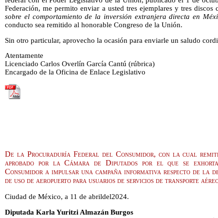
federal con el Poder Legislativo de la Unión, publicado el 1 de octub
Federación, me permito enviar a usted tres ejemplares y tres disco
sobre el comportamiento de la inversión extranjera directa en Méx
conducto sea remitido al honorable Congreso de la Unión.
Sin otro particular, aprovecho la ocasión para enviarle un saludo cordi
Atentamente
Licenciado Carlos Overlín García Cantú (rúbrica)
Encargado de la Oficina de Enlace Legislativo
De la Procuraduría Federal del Consumidor, con la cual remit
aprobado por la Cámara de Diputados por el que se exhort
Consumidor a impulsar una campaña informativa respecto de la de
de uso de aeropuerto para usuarios de servicios de transporte aére
Ciudad de México, a 11 de abrildel2024.
Diputada Karla Yuritzi Almazán Burgos