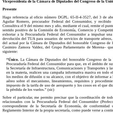
Vicepresidenta de la Cámara de Diputados del Congreso de la Uni
Presente
Hago referencia al oficio número DGPL. 65-II-4-3527, del 3 de abri
Aguilar Romero, procurador Federal del Consumidor, y recibido 
Consultiva el 9 del mismo mes y año, mediante el cual, remite el punt
sentido positivo de la Comisión de Economía, Comercio y Competitiv
exhortar a la Procuraduría Federal del Consumidor a impulsar una
devolución del TUA para usuarios de servicios de transporte aéreos,
del actual por la Cámara de Diputados del honorable Congreso de 
Casimiro Zamora Valdez, del Grupo Parlamentario de Morena– que,
siguiente:
“Único.
La Cámara de Diputados del honorable Congreso de la U
Procuraduría Federal del Consumidor para que, en el ámbito de su
la Secretaría de Infraestructura, Comunicaciones y Transportes y l
en la materia, realicen una campaña informativa masiva en todo el 
los medios de difusión o su alcance, con el objetivo de informar a 
aéreo sobre el mecanismo, lineamientos, requisitos y procedimie
impuesto de la tarifa de uso de aeropuerto y los cosos en el que 
la pérdida de los vuelos.” (sic)
Sobre el particular, me permito precisar que la coordinación de todo
relacionados con la Procuraduría Federal del Consumidor (Profeco
correspondiente de la Secretaría de Economía, de conformidad c
Reglamento Interior de la propia secretaría, como puede verse a conti