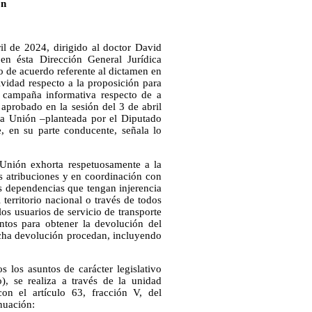
ón
l de 2024, dirigido al doctor David
en ésta Dirección General Jurídica
o de acuerdo referente al dictamen en
idad respecto a la proposición para
 campaña informativa respecto de a
 aprobado en la sesión del 3 de abril
la Unión –planteada por el Diputado
 en su parte conducente, señala lo
nión exhorta respetuosamente a la
s atribuciones y en coordinación con
as dependencias que tengan injerencia
territorio nacional o través de todos
los usuarios de servicio de transporte
ntos para obtener la devolución del
dicha devolución procedan, incluyendo
s los asuntos de carácter legislativo
), se realiza a través de la unidad
on el artículo 63, fracción V, del
nuación: