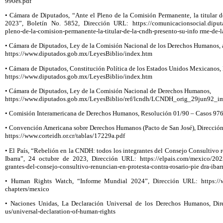
990es.pdf
• Cámara de Diputados, “Ante el Pleno de la Comisión Permanente, la titular 
2023”, Boletín No. 5852, Dirección URL: https://comunicacionsocial.diputa
pleno-de-la-comision-permanente-la-titular-de-la-cndh-presento-su-info rme-de-
• Cámara de Diputados, Ley de la Comisión Nacional de los Derechos Humanos, a
https://www.diputados.gob.mx/LeyesBiblio/index.htm
• Cámara de Diputados, Constitución Política de los Estados Unidos Mexicanos,
https://www.diputados.gob.mx/LeyesBiblio/index.htm
• Cámara de Diputados, Ley de la Comisión Nacional de Derechos Humanos,
https://www.diputados.gob.mx/LeyesBiblio/ref/lcndh/LCNDH_orig_29jun92_im
• Comisión Interamericana de Derechos Humanos, Resolución 01/90 – Casos 976
• Convención Americana sobre Derechos Humanos (Pacto de San José), Direcció
https://www.corteidh.or.cr/tablas/17229a.pdf
• El País, “Rebelión en la CNDH: todos los integrantes del Consejo Consultivo r
Ibarra”, 24 octubre de 2023, Dirección URL: https://elpais.com/mexico/2023-
grantes-del-consejo-consultivo-renuncian-en-protesta-contra-rosario-pie dra-ibar
• Human Rights Watch, “Informe Mundial 2024”, Dirección URL: https://ww
chapters/mexico
• Naciones Unidas, La Declaración Universal de los Derechos Humanos, Dire
us/universal-declaration-of-human-rights