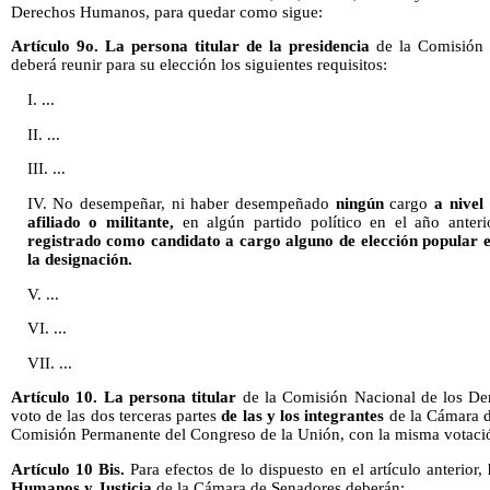
Derechos Humanos, para quedar como sigue:
Artículo 9o. La persona titular de la presidencia
de la Comisión 
deberá reunir para su elección los siguientes requisitos:
I. ...
II. ...
III. ...
IV. No desempeñar, ni haber desempeñado
ningún
cargo
a nivel
afiliado o militante,
en algún partido político en el año anter
registrado como candidato a cargo alguno de elección popular en
la designación.
V. ...
VI. ...
VII. ...
Artículo 10. La persona titular
de la Comisión Nacional de los De
voto de las dos terceras partes
de las y los integrantes
de la Cámara d
Comisión Permanente del Congreso de la Unión, con la misma votació
Artículo 10 Bis.
Para efectos de lo dispuesto en el artículo anterior,
Humanos y Justicia
de la Cámara de Senadores deberán: