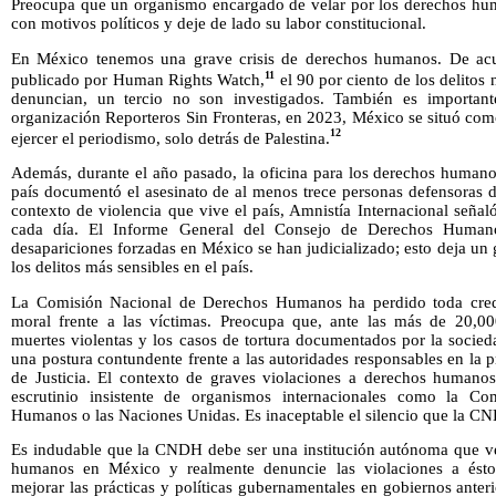
Preocupa que un organismo encargado de velar por los derechos hum
con motivos políticos y deje de lado su labor constitucional.
En México tenemos una grave crisis de derechos humanos. De ac
11
publicado por Human Rights Watch,
el 90 por ciento de los delitos
denuncian, un tercio no son investigados. También es importan
organización Reporteros Sin Fronteras, en 2023, México se situó com
12
ejercer el periodismo, solo detrás de Palestina.
Además, durante el año pasado, la oficina para los derechos humano
país documentó el asesinato de al menos trece personas defensoras d
contexto de violencia que vive el país, Amnistía Internacional seña
cada día. El Informe General del Consejo de Derechos Human
desapariciones forzadas en México se han judicializado; esto deja u
los delitos más sensibles en el país.
La Comisión Nacional de Derechos Humanos ha perdido toda credib
moral frente a las víctimas. Preocupa que, ante las más de 20,00
muertes violentas y los casos de tortura documentados por la socie
una postura contundente frente a las autoridades responsables en la p
de Justicia. El contexto de graves violaciones a derechos humanos
escrutinio insistente de organismos internacionales como la Co
Humanos o las Naciones Unidas. Es inaceptable el silencio que la C
Es indudable que la CNDH debe ser una institución autónoma que vel
humanos en México y realmente denuncie las violaciones a ésto
mejorar las prácticas y políticas gubernamentales en gobiernos anteri