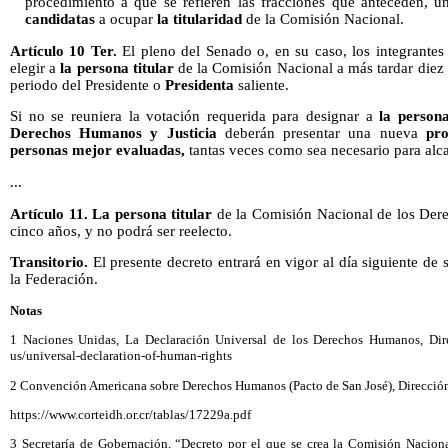
procedimiento a que se refieren las fracciones que anteceden, 
candidatas
a ocupar
la titularidad
de la Comisión Nacional.
Artículo 10 Ter.
El pleno del Senado o, en su caso, los integrante
elegir a
la persona titular
de la Comisión Nacional a más tardar diez 
periodo del Presidente o
Presidenta
saliente.
Si no se reuniera la votación requerida para designar a
la persona
Derechos Humanos y Justicia
deberán presentar una nueva
pro
personas mejor evaluadas,
tantas veces como sea necesario para alca
...
Artículo 11. La persona titular
de la Comisión Nacional de los Der
cinco años, y no podrá ser reelecto.
Transitorio.
El presente decreto entrará en vigor al día siguiente de 
la Federación.
Notas
1 Naciones Unidas, La Declaración Universal de los Derechos Humanos, Dire
us/universal-declaration-of-human-rights
2 Convención Americana sobre Derechos Humanos (Pacto de San José), Direcci
https://www.corteidh.or.cr/tablas/17229a.pdf
3 Secretaría de Gobernación, “Decreto por el que se crea la Comisión Naci