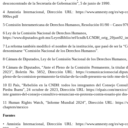
desconcentrado de la Secretaría de Gobernación”, 5 de junio de 1990.
4 Amnistía Internacional, Dirección URL: https://www.amnesty.org/es/wp-co
990es.pdf
5 Comisión Interamericana de Derechos Humanos, Resolución 01/90 – Casos 976
6 Ley de la Comisión Nacional de Derechos Humanos,
https://www.diputados.gob.mx/LeyesBiblio/ref/lcndh/LCNDH_orig_29jun92_im
7 La reforma también modificó el nombre de la institución, que pasó de ser la
denominarse “Comisión Nacional de los Derechos Humanos”.
8 Cámara de Diputados, Ley de la Comisión Nacional de los Derechos Humanos, a
9 Cámara de Diputados, “Ante el Pleno de la Comisión Permanente, la titular 
2023”, Boletín No. 5852, Dirección URL: https://comunicacionsocial.diputa
pleno-de-la-comision-permanente-la-titular-de-la-cndh-presento-su-info rme-de-
10 El País, “Rebelión en la CNDH: todos los integrantes del Consejo Consult
Piedra Ibarra”, 24 octubre de 2023, Dirección URL: https://elpais.com/mexico/
inte grantes-del-consejo-consultivo-renuncian-en-protesta-contra-rosario-pie dra-
11 Human Rights Watch, “Informe Mundial 2024”, Dirección URL: https://ww
chapters/mexico
Fuentes
• Amnistía Internacional, Dirección URL: https://www.amnesty.org/es/wp-co