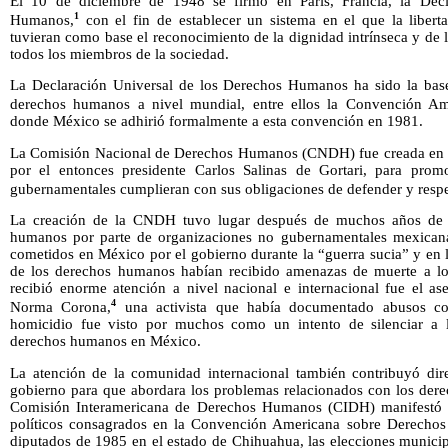
El 10 de diciembre de 1948 se firmó en París, Francia, la Decl
1
Humanos,
con el fin de establecer un sistema en el que la libert
tuvieran como base el reconocimiento de la dignidad intrínseca y de l
todos los miembros de la sociedad.
La Declaración Universal de los Derechos Humanos ha sido la base
derechos humanos a nivel mundial, entre ellos la Convención A
donde México se adhirió formalmente a esta convención en 1981.
La Comisión Nacional de Derechos Humanos (CNDH) fue creada en 19
por el entonces presidente Carlos Salinas de Gortari, para promo
gubernamentales cumplieran con sus obligaciones de defender y resp
La creación de la CNDH tuvo lugar después de muchos años de t
humanos por parte de organizaciones no gubernamentales mexican
cometidos en México por el gobierno durante la “guerra sucia” y en 
de los derechos humanos habían recibido amenazas de muerte a lo
recibió enorme atención a nivel nacional e internacional fue el a
4
Norma Corona,
una activista que había documentado abusos come
homicidio fue visto por muchos como un intento de silenciar a 
derechos humanos en México.
La atención de la comunidad internacional también contribuyó dire
gobierno para que abordara los problemas relacionados con los de
Comisión Interamericana de Derechos Humanos (CIDH) manifestó 
políticos consagrados en la Convención Americana sobre Derechos
diputados de 1985 en el estado de Chihuahua, las elecciones municip