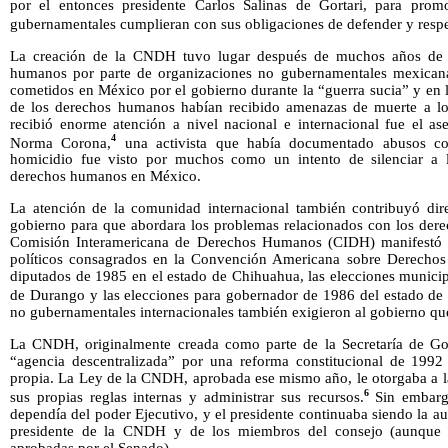
por el entonces presidente Carlos Salinas de Gortari, para promo
gubernamentales cumplieran con sus obligaciones de defender y resp
La creación de la CNDH tuvo lugar después de muchos años de t
humanos por parte de organizaciones no gubernamentales mexican
cometidos en México por el gobierno durante la “guerra sucia” y en 
de los derechos humanos habían recibido amenazas de muerte a lo
recibió enorme atención a nivel nacional e internacional fue el a
4
Norma Corona,
una activista que había documentado abusos come
homicidio fue visto por muchos como un intento de silenciar a 
derechos humanos en México.
La atención de la comunidad internacional también contribuyó dire
gobierno para que abordara los problemas relacionados con los de
Comisión Interamericana de Derechos Humanos (CIDH) manifestó 
políticos consagrados en la Convención Americana sobre Derechos
diputados de 1985 en el estado de Chihuahua, las elecciones municip
de Durango y las elecciones para gobernador de 1986 del estado de
no gubernamentales internacionales también exigieron al gobierno qu
La CNDH, originalmente creada como parte de la Secretaría de Go
“agencia descentralizada” por una reforma constitucional de 1992 
propia. La Ley de la CNDH, aprobada ese mismo año, le otorgaba a la 
6
sus propias reglas internas y administrar sus recursos.
Sin embarg
dependía del poder Ejecutivo, y el presidente continuaba siendo la au
presidente de la CNDH y de los miembros del consejo (aunque a
aprobadas por el Senado).