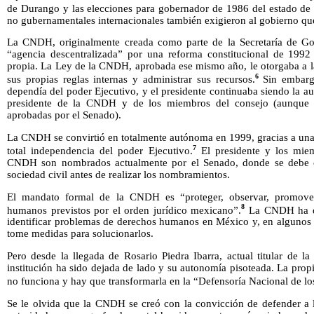
de Durango y las elecciones para gobernador de 1986 del estado de
no gubernamentales internacionales también exigieron al gobierno qu
La CNDH, originalmente creada como parte de la Secretaría de Go
“agencia descentralizada” por una reforma constitucional de 1992 
propia. La Ley de la CNDH, aprobada ese mismo año, le otorgaba a la 
6
sus propias reglas internas y administrar sus recursos.
Sin embarg
dependía del poder Ejecutivo, y el presidente continuaba siendo la au
presidente de la CNDH y de los miembros del consejo (aunque a
aprobadas por el Senado).
La CNDH se convirtió en totalmente autónoma en 1999, gracias a una 
7
total independencia del poder Ejecutivo.
El presidente y los mie
CNDH son nombrados actualmente por el Senado, donde se debe co
sociedad civil antes de realizar los nombramientos.
El mandato formal de la CNDH es “proteger, observar, promover,
8
humanos previstos por el orden jurídico mexicano”.
La CNDH ha de
identificar problemas de derechos humanos en México y, en algunos 
tome medidas para solucionarlos.
Pero desde la llegada de Rosario Piedra Ibarra, actual titular de l
institución ha sido dejada de lado y su autonomía pisoteada. La propi
no funciona y hay que transformarla en la “Defensoría Nacional de lo
Se le olvida que la CNDH se creó con la convicción de defender a l