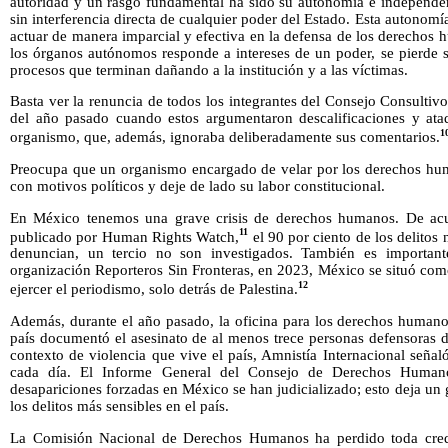
autoridad y un rasgo fundamental ha sido su autonomía e independen
sin interferencia directa de cualquier poder del Estado. Esta autonomí
actuar de manera imparcial y efectiva en la defensa de los derechos
los órganos autónomos responde a intereses de un poder, se pierde 
procesos que terminan dañando a la institución y a las víctimas.
Basta ver la renuncia de todos los integrantes del Consejo Consulti
del año pasado cuando estos argumentaron descalificaciones y ataq
1
organismo, que, además, ignoraba deliberadamente sus comentarios.
Preocupa que un organismo encargado de velar por los derechos hum
con motivos políticos y deje de lado su labor constitucional.
En México tenemos una grave crisis de derechos humanos. De ac
11
publicado por Human Rights Watch,
el 90 por ciento de los delitos
denuncian, un tercio no son investigados. También es importan
organización Reporteros Sin Fronteras, en 2023, México se situó com
12
ejercer el periodismo, solo detrás de Palestina.
Además, durante el año pasado, la oficina para los derechos humano
país documentó el asesinato de al menos trece personas defensoras d
contexto de violencia que vive el país, Amnistía Internacional seña
cada día. El Informe General del Consejo de Derechos Human
desapariciones forzadas en México se han judicializado; esto deja u
los delitos más sensibles en el país.
La Comisión Nacional de Derechos Humanos ha perdido toda credib