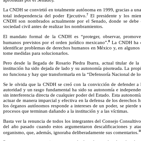
La CNDH se convirtió en totalmente autónoma en 1999, gracias a una 
7
total independencia del poder Ejecutivo.
El presidente y los mie
CNDH son nombrados actualmente por el Senado, donde se debe co
sociedad civil antes de realizar los nombramientos.
El mandato formal de la CNDH es “proteger, observar, promover,
8
humanos previstos por el orden jurídico mexicano”.
La CNDH ha de
identificar problemas de derechos humanos en México y, en algunos 
tome medidas para solucionarlos.
Pero desde la llegada de Rosario Piedra Ibarra, actual titular de l
institución ha sido dejada de lado y su autonomía pisoteada. La propi
no funciona y hay que transformarla en la “Defensoría Nacional de lo
Se le olvida que la CNDH se creó con la convicción de defender a l
autoridad y un rasgo fundamental ha sido su autonomía e independen
sin interferencia directa de cualquier poder del Estado. Esta autonomí
actuar de manera imparcial y efectiva en la defensa de los derechos
los órganos autónomos responde a intereses de un poder, se pierde 
procesos que terminan dañando a la institución y a las víctimas.
Basta ver la renuncia de todos los integrantes del Consejo Consulti
del año pasado cuando estos argumentaron descalificaciones y ataq
1
organismo, que, además, ignoraba deliberadamente sus comentarios.