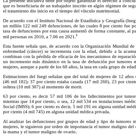
La presente iniciativa tiene por objeto garantizar el derecho a conclu
que es beneficiaria de un trabajador inscrito en algún régimen de seg
el tratamiento dio inicio en el tiempo del vínculo matrimonial.
De acuerdo con el Instituto Nacional de Estadística y Geografía (Ineg
un millón 122 mil 249 defunciones, de las cuales 8 por ciento fue p
tasa de defunciones por esta causa aumentó de forma constante, al p
1
mil personas en 2010, a 7.06 en 2021.
Esta fuente señala que, de acuerdo con la Organización Mundial de 
enfermedad (cáncer) se incrementa con la edad, debido a la acumul
combinan con la pérdida de eficacia de los mecanismos de reparación
un incremento más dinámico en la tasa de defunción por tumores 
mujeres, aunque a partir de los 60 años, la tasa en cada grupo de edad
Estimaciones del Inegi señalan que del total de mujeres de 12 años 
(46 mil 182); 37 por ciento estaba casada (17 mil 260), 23 por cien
soltera (10 mil 307) al momento de morir.
63 por ciento, es decir 57 mil 106 de los fallecimientos por tumor
mientras que 14 por ciento, o sea, 12 mil 534 en instalaciones médi
Social (IMSS); 6 por ciento es decir, 5 mil 191 en alguna unidad médi
por ciento (4 mil 745) en alguna unidad médica privada.
Al analizar las defunciones por grupos de edad y tipo de tumores ma
mujeres, le siguieron por orden de importancia el tumor maligno del 
la mama y el tumor maligno de ovario.