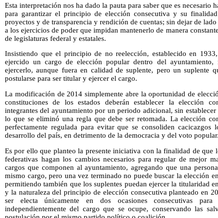
Esta interpretación nos ha dado la pauta para saber que es necesario 
para garantizar el principio de elección consecutiva y su finalida
proyectos y de transparencia y rendición de cuentas; sin dejar de lado
a los ejercicios de poder que impidan mantenerlo de manera constant
de legislaturas federal y estatales.
Insistiendo que el principio de no reelección, establecido en 193
ejercido un cargo de elección popular dentro del ayuntamiento, 
ejercerlo, aunque fuera en calidad de suplente, pero un suplente q
postularse para ser titular y ejercer el cargo.
La modificación de 2014 simplemente abre la oportunidad de elecció
constituciones de los estados deberán establecer la elección c
integrantes del ayuntamiento por un periodo adicional, sin establecer
lo que se eliminó una regla que debe ser retomada. La elección co
perfectamente regulada para evitar que se consoliden cacicazgos 
desarrollo del país, en detrimento de la democracia y del voto popular
Es por ello que planteo la presente iniciativa con la finalidad de que 
federativas hagan los cambios necesarios para regular de mejor ma
cargos que componen al ayuntamiento, agregando que una persona p
mismo cargo, pero una vez terminado no puede buscar la elección en
permitiendo también que los suplentes puedan ejercer la titularidad e
y la naturaleza del principio de elección consecutiva planteado en 
ser electa únicamente en dos ocasiones consecutivas para s
independientemente del cargo que se ocupe, conservando las salv
postulación por el mismo partido político o coalición.