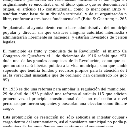
originalmente se encontraba en el título quinto que se denominaba 
origen, el artículo 115 constitucional, como lo mencionan Brito y
tendrían como base de su división territorial, y de su organización p
libre, conforme a tres bases fundamentales” (Brito & Guerrero; p. 265
Se planteaba al ayuntamiento como base administrativa del municipi
popular y directa, sin que existiese ninguna autoridad intermedia 
administrarán libremente su hacienda, y estarían investidos de person
legales.
El municipio es fruto y conquista de la Revolución, el mismo Car
Congreso de Querétaro el 1 de diciembre de 1916 señaló que: “El 
duda una de las grandes conquistas de la Revolución, como que es l
que no sólo dará libertad política a la vida municipal, sino que tam
supuesto que tendría fondos y recursos propios para la atención de 
así la voracidad insaciable que de ordinario han demostrado los gobe
85).
En 1933 se dio una reforma para ampliar la regulación del municipio, 
29 de abril de 1933 publicó una reforma al artículo 115 que adicion
primera vez el principio constitucional de la no reelección a nive
personas que fueron suplentes y buscarían una elección como titular
cargo.
Esta prohibición de reelección no sólo aplicaba al intentar ocupar
cargo dentro del ayuntamiento, así el presidente municipal no podía pas
cualquiera de las otras figuras que conforman al ayuntamiento.