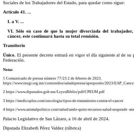
Sociales de los Trabajadores del Estado, para quedar como sigue:
Artículo 41. ...
I. a V. ...
VI. Sólo en caso de que la mujer divorciada del trabajador,
cáncer, este continuará hasta su total remisión.
Transitorio
Único.
El presente decreto entrará en vigor el día siguiente al de su 
Federación.
Notas
1 Comunicado de prensa número 77/23 2 de febrero de 2023.
https://www.inegi.org.mx/contenidos/saladeprensa/aproposito/2023/EAP_Cancer
2 https://www.diputados.gob.mx/LeyesBiblio/pdf/CPEUM.pdf
3 https://medicoplus.com/oncologia/tipos-de-tratamiento-contra-el-cancer
4 https://www.animalpolitico.com/salud/amlo-quito-recursos-salud-suspende -at
Palacio Legislativo de San Lázaro, a 16 de abril de 2024.
Diputada Elizabeth Pérez Valdez (rúbrica)