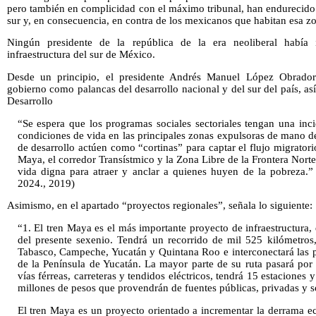
pero también en complicidad con el máximo tribunal, han endurecido
sur y, en consecuencia, en contra de los mexicanos que habitan esa z
Ningún presidente de la república de la era neoliberal había i
infraestructura del sur de México.
Desde un principio, el presidente Andrés Manuel López Obrador
gobierno como palancas del desarrollo nacional y del sur del país, as
Desarrollo
“Se espera que los programas sociales sectoriales tengan una inci
condiciones de vida en las principales zonas expulsoras de mano d
de desarrollo actúen como “cortinas” para captar el flujo migratorio 
Maya, el corredor Transístmico y la Zona Libre de la Frontera Nor
vida digna para atraer y anclar a quienes huyen de la pobreza.”
2024., 2019)
Asimismo, en el apartado “proyectos regionales”, señala lo siguiente:
“1. El tren Maya es el más importante proyecto de infraestructura
del presente sexenio. Tendrá un recorrido de mil 525 kilómetros
Tabasco, Campeche, Yucatán y Quintana Roo e interconectará las pri
de la Península de Yucatán. La mayor parte de su ruta pasará por
vías férreas, carreteras y tendidos eléctricos, tendrá 15 estaciones 
millones de pesos que provendrán de fuentes públicas, privadas y s
El tren Maya es un proyecto orientado a incrementar la derrama e