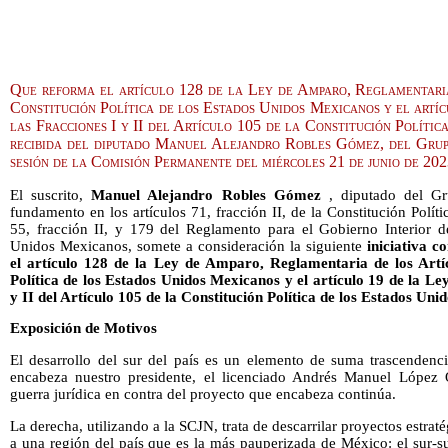
Que reforma el artículo 128 de la Ley de Amparo, Reglamentaria
Constitución Política de los Estados Unidos Mexicanos y el artí
las Fracciones I y II del Artículo 105 de la Constitución Políti
recibida del diputado Manuel Alejandro Robles Gómez, del Gru
sesión de la Comisión Permanente del miércoles 21 de junio de 20
El suscrito,
Manuel Alejandro Robles Gómez
, diputado del Gr
fundamento en los artículos 71, fracción II, de la Constitución Polí
55, fracción II, y 179 del Reglamento para el Gobierno Interior 
Unidos Mexicanos, somete a consideración la siguiente
iniciativa 
el artículo 128 de la Ley de Amparo, Reglamentaria de los Artí
Política de los Estados Unidos Mexicanos y el artículo 19 de la Le
y II del Artículo 105 de la Constitución Política de los Estados Un
Exposición de Motivos
El desarrollo del sur del país es un elemento de suma trascendenci
encabeza nuestro presidente, el licenciado Andrés Manuel López
guerra jurídica en contra del proyecto que encabeza continúa.
La derecha, utilizando a la SCJN, trata de descarrilar proyectos estrat
a una región del país que es la más pauperizada de México: el sur-sur