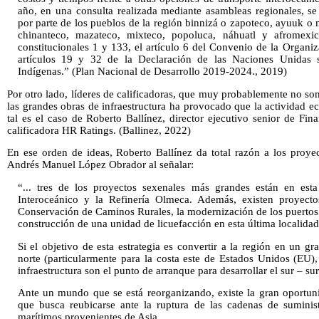
año, en una consulta realizada mediante asambleas regionales, se
por parte de los pueblos de la región binnizá o zapoteco, ayuuk o 
chinanteco, mazateco, mixteco, popoluca, náhuatl y afromexic
constitucionales 1 y 133, el artículo 6 del Convenio de la Organiz
artículos 19 y 32 de la Declaración de las Naciones Unidas 
Indígenas.” (Plan Nacional de Desarrollo 2019-2024., 2019)
Por otro lado, líderes de calificadoras, que muy probablemente no so
las grandes obras de infraestructura ha provocado que la actividad e
tal es el caso de Roberto Ballínez, director ejecutivo senior de Fina
calificadora HR Ratings. (Ballinez, 2022)
En ese orden de ideas, Roberto Ballínez da total razón a los proyec
Andrés Manuel López Obrador al señalar:
“... tres de los proyectos sexenales más grandes están en esta
Interoceánico y la Refinería Olmeca. Además, existen proyect
Conservación de Caminos Rurales, la modernización de los puertos 
construcción de una unidad de licuefacción en esta última localidad
Si el objetivo de esta estrategia es convertir a la región en un gr
norte (particularmente para la costa este de Estados Unidos (EU)
infraestructura son el punto de arranque para desarrollar el sur – sur
Ante un mundo que se está reorganizando, existe la gran oportunid
que busca reubicarse ante la ruptura de las cadenas de suminist
marítimos provenientes de Asia.