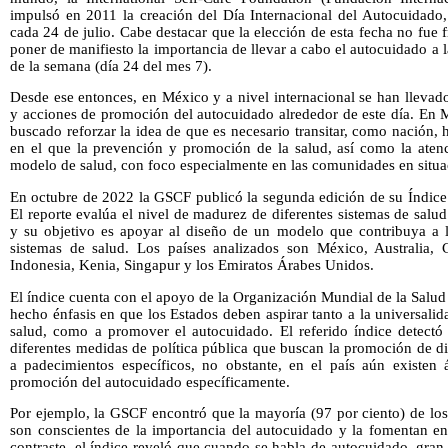
impulsó en 2011 la creación del Día Internacional del Autocuidado,
cada 24 de julio. Cabe destacar que la elección de esta fecha no fue 
poner de manifiesto la importancia de llevar a cabo el autocuidado a la
de la semana (día 24 del mes 7).
Desde ese entonces, en México y a nivel internacional se han llevad
y acciones de promoción del autocuidado alrededor de este día. En M
buscado reforzar la idea de que es necesario transitar, como nación,
en el que la prevención y promoción de la salud, así como la atenci
modelo de salud, con foco especialmente en las comunidades en situa
En octubre de 2022 la GSCF publicó la segunda edición de su Índice
El reporte evalúa el nivel de madurez de diferentes sistemas de salu
y su objetivo es apoyar al diseño de un modelo que contribuya a la
sistemas de salud. Los países analizados son México, Australia, 
Indonesia, Kenia, Singapur y los Emiratos Árabes Unidos.
El índice cuenta con el apoyo de la Organización Mundial de la Salu
hecho énfasis en que los Estados deben aspirar tanto a la universalid
salud, como a promover el autocuidado. El referido índice detect
diferentes medidas de política pública que buscan la promoción de di
a padecimientos específicos, no obstante, en el país aún existen
promoción del autocuidado específicamente.
Por ejemplo, la GSCF encontró que la mayoría (97 por ciento) de los
son conscientes de la importancia del autocuidado y la fomentan en
contraste, el índice reveló que cuando se habla de autocuidado, gra