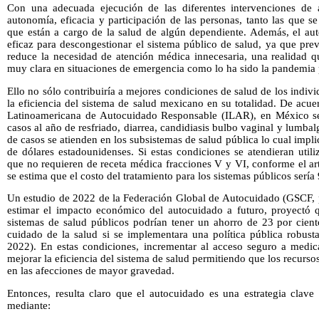
Con una adecuada ejecución de las diferentes intervenciones de 
autonomía, eficacia y participación de las personas, tanto las que 
que están a cargo de la salud de algún dependiente. Además, el au
eficaz para descongestionar el sistema público de salud, ya que pre
reduce la necesidad de atención médica innecesaria, una realidad 
muy clara en situaciones de emergencia como lo ha sido la pandemia 
Ello no sólo contribuiría a mejores condiciones de salud de los indiv
la eficiencia del sistema de salud mexicano en su totalidad. De acu
Latinoamericana de Autocuidado Responsable (ILAR), en México se
casos al año de resfriado, diarrea, candidiasis bulbo vaginal y lumb
de casos se atienden en los subsistemas de salud pública lo cual impl
de dólares estadounidenses. Si estas condiciones se atendieran ut
que no requieren de receta médica fracciones V y VI, conforme el ar
se estima que el costo del tratamiento para los sistemas públicos serí
Un estudio de 2022 de la Federación Global de Autocuidado (GSCF, p
estimar el impacto económico del autocuidado a futuro, proyectó q
sistemas de salud públicos podrían tener un ahorro de 23 por cient
cuidado de la salud si se implementara una política pública robus
2022). En estas condiciones, incrementar al acceso seguro a medic
mejorar la eficiencia del sistema de salud permitiendo que los recurs
en las afecciones de mayor gravedad.
Entonces, resulta claro que el autocuidado es una estrategia clave
mediante: