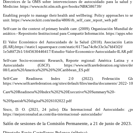
Directrices de la OMS sobre intervenciones de autocuidado para la salud y e
Medicine. https://www.ncbi.nlm.nih.gov/books/NBK586739/
Enabling people to manage their health and wellbeing: Policy approaches to self-
unit. https://www.reckitt.com/media/4806/rb_self_care_report_web.pdf
Self-care in the context of primary health care. (2009). Organización Mundial de
asiático.- Repositorio Institucional para Compartir Información. https://apps.wh
El Valor Económico del Autocuidado de la Salud (2018). Asociación Lati
(ILAR).https://static1.squarespace.com/static/6175aa74c8e
1e5d6f72b1/1645630446417/Estudio-Valor-Economico-Autocuidado-ILAR.pdf
Self-care Socio-economic Research, Reporte regional: América Latina y 
Autocuidado (GSCF). https://www.selfcarefederation.org/sites/de
08/Latin%20America%20%26%20Caribbean_ES.pdf
Self-Care Readiness Index 2.0 (2022). Federación G
https://www.selfcarefederation.org/sites/default/files/media/documents/ 2022-
Care%20Readiness%20Index%202%20Executive%20Summary%20-
%20Spanish%20digital%2026102022.pdf
Sisco, D. O. (2021, 24 julio). Día Internacional del Autocuidado: ¿
https://mejorconsalud.as.com/dia-internacional- autocuidado/
Salón de sesiones de la Comisión Permanente, a 21 de junio de 2023.
Diputado Favio Castellanos Polanco (rúbrica)