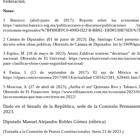
Federación.
Notas:
1 Banxico. (abril-junio de 2017). Reporte sobre las economías
https://anterior.banxico.org.mx/publicaciones-y-discursos/publicaciones /
economias-regionales/%7BF88DFFC0-499D-D23 B-BB92- E8D9539B76D1%7D
2 Cámara de Diputados. (01 de junio de 2023). Dip. Santiago Creel presenta 
decreto sobre obras públicas. Obtenido de Cámara de Diputados: bit.ly/3WPOqta
3 Espino, M. (18 de mayo de 2023). Arturo Zaldívar sostiene “decretazo” de 
nacional. Obtenido de El Universal: https://www.eluniversal.com.mx/nacion/art
para- clasificar-obras-como-seguridad-nacional/
4 Fariza, I. (15 de septiembre de 2017). El sur de México se 
https://elpais.com/economia/2017/09/14/actualidad/1505421581_628441.htm l
5 Moscosa, A. (27 de abril de 2023). ¡Arriba el sur! Quintana Roo y Tabasco,
Obtenido de El Financiero: https://www.elfinanciero.com.mx/economia/2023/04/2
las-economias-que-mas-crecieron-en-2022/
Dado en el Senado de la República, sede de la Comisión Permanente
2023.
Diputado Manuel Alejandro Robles Gómez (rúbrica)
(Turnada a la Comisión de Puntos Constitucionales. Junio 21 de 2023.)