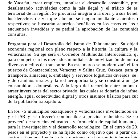
de Yucatán, crear empleos, impulsar el desarrollo sostenible, p
desalentando actividades como la tala ilegal y el tráfico de e
territorial de la región. Se procurará integrar a la obra y a sus bene
los derechos de vía que aún no se tengan mediante acuerdos co
respectivos; se buscarán acuerdos benéficos en los casos en los 
encuentren invadidas y se pedirá la aprobación de las comunida
consultas.
Programa para el Desarrollo del Istmo de Tehuantepec. Su objeti
economía regional con pleno respeto a la historia, la cultura y l
veracruzano. Su eje será el Corredor Multimodal Interoceánico, q
para competir en los mercados mundiales de movilización de merca
diversos medios de transporte. En este marco se modernizará el ferr
puertos de Coatzacoalcos, Veracruz, y Salina Cruz, Oaxaca, para q
transporte, almacenaje, embalaje y servicios logísticos diversos; se f
y de caminos rurales y la red aeroportuaria y se construirá un g
consumidores domésticos. A lo largo del recorrido entre ambos o
atraer inversiones del sector privado, las cuales se dotarán de infrae
energía, agua, conectividad digital y otros insumos básicos para cu
de la población trabajadora.
En los 76 municipios oaxaqueños y veracruzanos involucrados en 
y el ISR y se ofrecerá combustible a precios reducidos. Se con
proveerá de servicios educativos y formación de capital humano, v
para la investigación y el desarrollo tecnológico. En el curso de 2
pesos en el proyecto y se ha fijado como objetivo que, a partir d
costos y tiempos frente a otras opciones de transporte interoceán