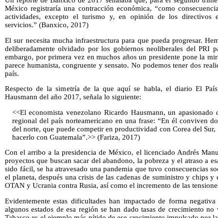
México registraría una contracción económica, “como consecuencia
actividades, excepto el turismo y, en opinión de los directivos e
servicios.” (Banxico, 2017)
El sur necesita mucha infraestructura para que pueda progresar. Hem
deliberadamente olvidado por los gobiernos neoliberales del PRI p
embargo, por primera vez en muchos años un presidente pone la mira 
parece humanista, congruente y sensato. No podemos tener dos reali
país.
Respecto de la simetría de la que aquí se habla, el diario El Pa
Hausmann del año 2017, señala lo siguiente:
<<El economista venezolano Ricardo Hausmann, un apasionado d
regional del país norteamericano en una frase: “En él conviven do
del norte, que puede competir en productividad con Corea del Sur, 
hacerlo con Guatemala”.>> (Fariza, 2017)
Con el arribo a la presidencia de México, el licenciado Andrés Man
proyectos que buscan sacar del abandono, la pobreza y el atraso a e
sido fácil, se ha atravesado una pandemia que tuvo consecuencias so
el planeta, después una crisis de las cadenas de suministro y chips y e
OTAN y Ucrania contra Rusia, así como el incremento de las tensione
Evidentemente estas dificultades han impactado de forma negativa 
algunos estados de esa región se han dado tasas de crecimiento no 
Tabasco es el ejemplo más nítido de ese crecimiento impulsado por las