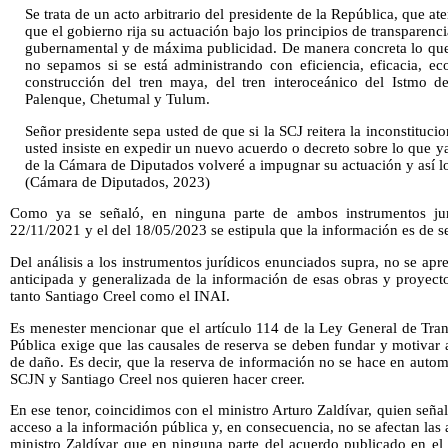
Se trata de un acto arbitrario del presidente de la República, que 
que el gobierno rija su actuación bajo los principios de transparenc
gubernamental y de máxima publicidad. De manera concreta lo que 
no sepamos si se está administrando con eficiencia, eficacia, e
construcción del tren maya, del tren interoceánico del Istmo d
Palenque, Chetumal y Tulum.
Señor presidente sepa usted de que si la SCJ reitera la inconstituci
usted insiste en expedir un nuevo acuerdo o decreto sobre lo que y
de la Cámara de Diputados volveré a impugnar su actuación y así lo
(Cámara de Diputados, 2023)
Como ya se señaló, en ninguna parte de ambos instrumentos jur
22/11/2021 y el del 18/05/2023 se estipula que la información es de s
Del análisis a los instrumentos jurídicos enunciados supra, no se apr
anticipada y generalizada de la información de esas obras y proyec
tanto Santiago Creel como el INAI.
Es menester mencionar que el artículo 114 de la Ley General de Tra
Pública exige que las causales de reserva se deben fundar y motivar a
de daño. Es decir, que la reserva de información no se hace en aut
SCJN y Santiago Creel nos quieren hacer creer.
En ese tenor, coincidimos con el ministro Arturo Zaldívar, quien seña
acceso a la información pública y, en consecuencia, no se afectan las
ministro Zaldívar que en ninguna parte del acuerdo publicado en el