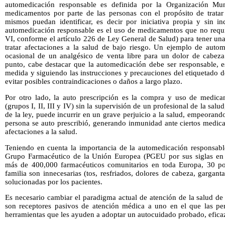
automedicación responsable es definida por la Organización M
medicamentos por parte de las personas con el propósito de trata
mismos puedan identificar, es decir por iniciativa propia y sin in
automedicación responsable es el uso de medicamentos que no requi
VI, conforme el artículo 226 de Ley General de Salud) para tener una
tratar afectaciones a la salud de bajo riesgo. Un ejemplo de autom
ocasional de un analgésico de venta libre para un dolor de cabez
punto, cabe destacar que la automedicación debe ser responsable, e
medida y siguiendo las instrucciones y precauciones del etiquetado del
evitar posibles contraindicaciones o daños a largo plazo.
Por otro lado, la auto prescripción es la compra y uso de medica
(grupos I, II, III y IV) sin la supervisión de un profesional de la sal
de la ley, puede incurrir en un grave perjuicio a la salud, empeorando 
persona se auto prescribió, generando inmunidad ante ciertos medic
afectaciones a la salud.
Teniendo en cuenta la importancia de la automedicación responsable
Grupo Farmacéutico de la Unión Europea (PGEU por sus siglas en i
más de 400,000 farmacéuticos comunitarios en toda Europa, 30 por
familia son innecesarias (tos, resfriados, dolores de cabeza, gargant
solucionadas por los pacientes.
Es necesario cambiar el paradigma actual de atención de la salud d
son receptores pasivos de atención médica a uno en el que las pe
herramientas que les ayuden a adoptar un autocuidado probado, efica