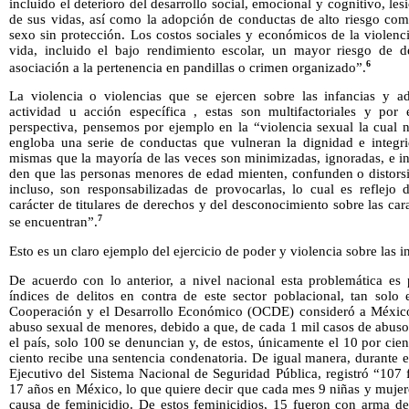
incluido el deterioro del desarrollo social, emocional y cognitivo, le
de sus vidas, así como la adopción de conductas de alto riesgo com
sexo sin protección. Los costos sociales y económicos de la violenc
vida, incluido el bajo rendimiento escolar, un mayor riesgo de
6
asociación a la pertenencia en pandillas o crimen organizado”.
La violencia o violencias que se ejercen sobre las infancias y a
actividad u acción específica , estas son multifactoriales y por
perspectiva, pensemos por ejemplo en la “violencia sexual la cual n
engloba una serie de conductas que vulneran la dignidad e integri
mismas que la mayoría de las veces son minimizadas, ignoradas, e in
den que las personas menores de edad mienten, confunden o distorsi
incluso, son responsabilizadas de provocarlas, lo cual es reflejo 
carácter de titulares de derechos y del desconocimiento sobre las carac
7
se encuentran”.
Esto es un claro ejemplo del ejercicio de poder y violencia sobre las i
De acuerdo con lo anterior, a nivel nacional esta problemática es 
índices de delitos en contra de este sector poblacional, tan solo
Cooperación y el Desarrollo Económico (OCDE) consideró a Méxic
abuso sexual de menores, debido a que, de cada 1 mil casos de abus
el país, solo 100 se denuncian y, de estos, únicamente el 10 por cien
ciento recibe una sentencia condenatoria. De igual manera, durante 
Ejecutivo del Sistema Nacional de Seguridad Pública, registró “107 
17 años en México, lo que quiere decir que cada mes 9 niñas y mujer
causa de feminicidio. De estos feminicidios, 15 fueron con arma d