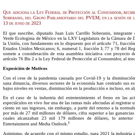
Que adiciona la Ley Federal de Protección al Consumidor, recibi
Soberanis, del Grupo Parlamentario del PVEM, en la sesión de 
13 de junio de 2023
El que suscribe, diputado Juan Luis Carrillo Soberanis, integrante
Verde Ecologista de México en la LXV Legislatura de la Cámara de 
la Unión, con fundamento en lo dispuesto por el artículo 71, fracción 
Estados Unidos Mexicanos; 6, numeral 1, fracción I; 77 y 78 del Re
somete a consideración de esta asamblea iniciativa con proyecto d
artículo 76 Bis 2 a la Ley Federal de Protección al Consumidor, al teno
Exposición de Motivos
Con el cese de la pandemia causada por Covid-19 y la disminución
sana distancia, diversos sectores de la economía han centrado sus e
bajos niveles en ventas, disminución en la producción e incluso, en alg
En el caso de la industria del entretenimiento el freno en las act
espectáculos en vivo fue una de las ramas más afectadas al registra
ciento en sus ingresos, sin embargo, a partir del retorno a la normal
por más de 27 mil millones de dólares, cifra superior a las ganancias
cuales alcanzaban 23 mil 179 millones de dólares, lo anterio
1
Entertainment and Media Outlook.
Asimismo, de acuerdo con el mismo estudio, para 2021 la industria d