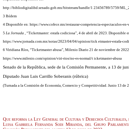
http://bibliodigitalibd.senado.gob.mx/bitstream/handle/1 23456789/5759/M
3 Ibídem
4 Disponible en: https://www.cofece.mx/restaurar-competencia-espectaculos-en-
5
La Jornada
, “Ticketmaster: estafa codiciosa”, 4 de abril de 2023. Disponible e
https://www.jornada.com.mx/notas/2023/04/04/opinion/tick etmaster-estafa-co
6 Viridiana Ríos, “Ticketmaster abusa”, Milenio Diario 21 de noviembre de 2022
https://www.milenio.com/opinion/viri-rios/no-es-normal/t icketmaster-abusa
Senado de la República, sede de la Comisión Permanente, a 13 de jun
Diputado Juan Luis Carrillo Soberanis (rúbrica)
(Turnada a la Comisión de Economía, Comercio y Competitividad. Junio 13 de 2
Que reforma la Ley General de Cultura y Derechos Culturales, r
Luisa Gabriela Fernanda Sodi Miranda, del Grupo Parlamenta