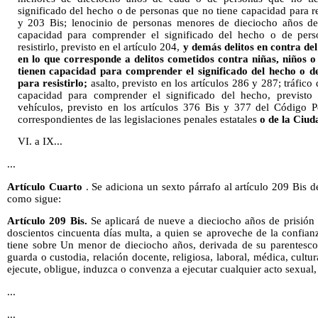
significado del hecho o de personas que no tiene capacidad para res
y 203 Bis; lenocinio de personas menores de dieciocho años d
capacidad para comprender el significado del hecho o de pers
resistirlo, previsto en el artículo 204,
y demás delitos en contra del
en lo que corresponde a delitos cometidos contra niñas, niños o
tienen capacidad para comprender el significado del hecho o d
para resistirlo;
asalto, previsto en los artículos 286 y 287; tráfic
capacidad para comprender el significado del hecho, previsto
vehículos, previsto en los artículos 376 Bis y 377 del Código P
correspondientes de las legislaciones penales estatales
o de la Ciud
VI. a IX...
...
Artículo Cuarto
. Se adiciona un sexto párrafo al artículo 209 Bis 
como sigue:
Artículo 209 Bis.
Se aplicará de nueve a dieciocho años de prisión 
doscientos cincuenta días multa, a quien se aproveche de la confian
tiene sobre Un menor de dieciocho años, derivada de su parentesco e
guarda o custodia, relación docente, religiosa, laboral, médica, cultu
ejecute, obligue, induzca o convenza a ejecutar cualquier acto sexual,
...
...