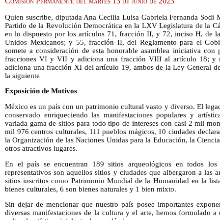
Comisión Permanente del martes 13 de junio de 2023
Quien suscribe, diputada Ana Cecilia Luisa Gabriela Fernanda Sodi 
Partido de la Revolución Democrática en la LXV Legislatura de la 
en lo dispuesto por los artículos 71, fracción II, y 72, inciso H, de l
Unidos Mexicanos; y 55, fracción II, del Reglamento para el Gobi
somete a consideración de esta honorable asamblea iniciativa con 
fracciones VI y VII y adiciona una fracción VIII al artículo 18; y 
adiciona una fracción XI del artículo 19, ambos de la Ley General d
la siguiente
Exposición de Motivos
México es un país con un patrimonio cultural vasto y diverso. El lega
conservado enriqueciendo las manifestaciones populares y artístic
variada gama de sitios para todo tipo de intereses con casi 2 mil m
mil 976 centros culturales, 111 pueblos mágicos, 10 ciudades decla
la Organización de las Naciones Unidas para la Educación, la Cienci
otros atractivos lugares.
En el país se encuentran 189 sitios arqueológicos en todos los
representativos son aquellos sitios y ciudades que albergaron a las a
sitios inscritos como Patrimonio Mundial de la Humanidad en la list
bienes culturales, 6 son bienes naturales y 1 bien mixto.
Sin dejar de mencionar que nuestro país posee importantes exponent
diversas manifestaciones de la cultura y el arte, hemos formulado a