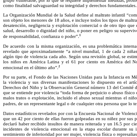
grupo vulnerable, por lo que se requiere implementar medidas, proto
como finalidad salvaguardad su integridad y derechos fundamentales.
La Organización Mundial de la Salud define al maltrato infantil “co
son objeto los menores de 18 años, e incluye todos los tipos de maltra
desatención, negligencia y explotación comercial o de otro tipo que
salud, desarrollo o dignidad del niño, o poner en peligro su superviv
1
de responsabilidad, confianza o poder”.
De acuerdo con la misma organización, es una problemática internac
revelado que aproximadamente “a nivel mundial, 1 de cada 2 niñas
algún tipo de violencia cada año. Según una revisión global, se estim
los niños en América Latina y el 61 por ciento en América del Nor
2
emocional en el último año”.
Por su parte, el Fondo de las Naciones Unidas para la Infancia en Mé
la violencia y sus diversas manifestaciones lo dispuesto en el art
Derechos del Niño y la Observación General número 13 del Comité d
que se entiende por violencia “toda forma de perjuicio o abuso físico 
malos tratos o explotación, incluido el abuso sexual mientras el niño
padres, de un representante legal o de cualquier otra persona que lo t
Datos estadísticos revelados por con la Encuesta Nacional de Violenc
que un 42 por ciento de ellas fueron golpeadas en su niñez por sus pa
declaró haber recibido insultos de manera reiterada y un 16.5 por c
incidentes de violencia emocional en la etapa escolar durante su i
sentimiento de inferioridad por ser mujer, violencia física o represali