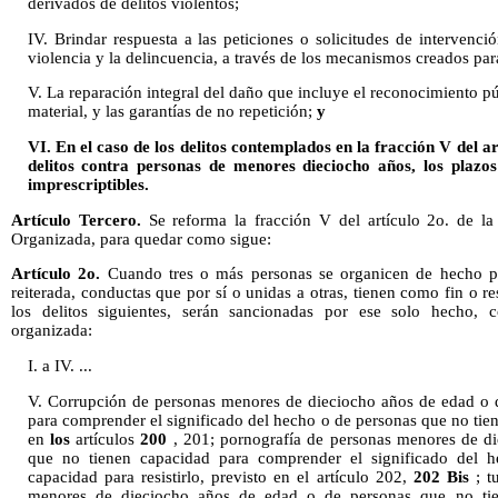
derivados de delitos violentos;
IV. Brindar respuesta a las peticiones o solicitudes de intervenci
violencia y la delincuencia, a través de los mecanismos creados para
V. La reparación integral del daño que incluye el reconocimiento pú
material, y las garantías de no repetición;
y
VI. En el caso de los delitos contemplados en la fracción V del art
delitos contra personas de menores dieciocho años, los plazos 
imprescriptibles.
Artículo Tercero.
Se reforma la fracción V del artículo 2o. de la
Organizada, para quedar como sigue:
Artículo 2o.
Cuando tres o más personas se organicen de hecho pa
reiterada, conductas que por sí o unidas a otras, tienen como fin o 
los delitos siguientes, serán sancionadas por ese solo hecho,
organizada:
I. a IV. ...
V. Corrupción de personas menores de dieciocho años de edad o 
para comprender el significado del hecho o de personas que no tiene
en
los
artículos
200
, 201; pornografía de personas menores de d
que no tienen capacidad para comprender el significado del 
capacidad para resistirlo, previsto en el artículo 202,
202 Bis
; t
menores de dieciocho años de edad o de personas que no tie