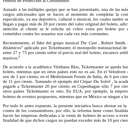
Federal de Protección al Consumidor.
Aunado a las múltiples quejas que se han presentado, una de las más
cargos adicionales que se hacen al momento de completar la com
espectáculo, ya sea deportivo, cultural o musical, los cuales suelen 
llegan a pagar más de 20 por ciento del valor original del boleto, adici
atención al cliente se le solicita un cobro extra por boleto por
cometidos contra los usuarios son cada vez más constantes.
Recientemente, el líder del grupo musical
The Cure
, Robert Smith,
dinámicos” aplicado por Ticketmaster, el monopolio transnacional de 
entre 27 y 75 por ciento sobre el precio real del boleto, encarece arti
5
masivos.
De acuerdo a la académica Viridiana Ríos, Ticketmaster se queda has
boleto, mientras que en otros países esto no es así. En el Velodrom 
son de 3 por ciento; en el Mediolanum Forum de Italia, de 6 por ci
de 11 por ciento. Tomando el ejemplo del
Cirque Du Soleil
, la acad
pagarle a Ticketmaster 20 por ciento; en Copenhague sólo 7 por cie
otros países Ticketmaster es otro. En EUA, por ejemplo, la empre
boletos de eventos pospuestos, mientras que en México se niegan a ha
Por todo lo antes expuesto, la presente iniciativa busca abonar en la
contra de los consumidores, por ello, la reforma tiene como finalid
hacen las empresas dedicadas a la venta de boletos de acceso a even
finalidad de que dichos cargos no puedan exceder más de 10 por ciento