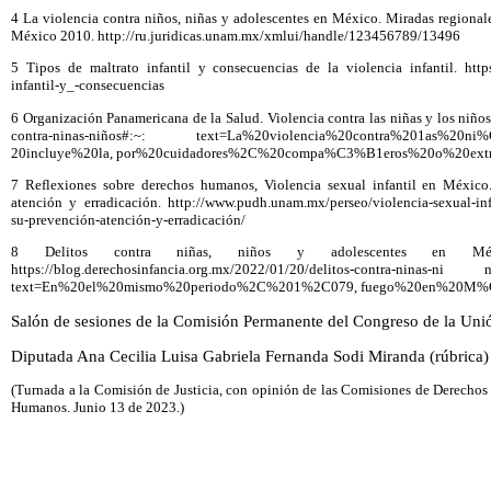
4 La violencia contra niños, niñas y adolescentes en México. Miradas regional
México 2010. http://ru.juridicas.unam.mx/xmlui/handle/123456789/13496
5 Tipos de maltrato infantil y consecuencias de la violencia infantil. http
infantil-y_-consecuencias
6 Organización Panamericana de la Salud. Violencia contra las niñas y los niños
contra-ninas-niños#:~: text=La%20violencia%20contra%201as%20n
20incluye%20la, por%20cuidadores%2C%20compa%C3%B1eros%20o%20ex
7 Reflexiones sobre derechos humanos, Violencia sexual infantil en México
atención y erradicación. http://www.pudh.unam.mx/perseo/violencia-sexual-inf
su-prevención-atención-y-erradicación/
8 Delitos contra niñas, niños y adolescentes en Mé
https://blog.derechosinfancia.org.mx/2022/01/20/delitos-contra-ninas-n
text=En%20el%20mismo%20periodo%2C%201%2C079, fuego%20en%20M
Salón de sesiones de la Comisión Permanente del Congreso de la Unió
Diputada Ana Cecilia Luisa Gabriela Fernanda Sodi Miranda (rúbrica)
(Turnada a la Comisión de Justicia, con opinión de las Comisiones de Derechos
Humanos. Junio 13 de 2023.)