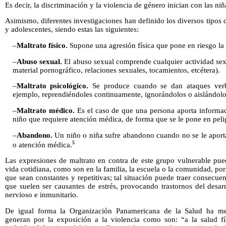
Es decir, la discriminación y la violencia de género inician con las ni
Asimismo, diferentes investigaciones han definido los diversos tipos 
y adolescentes, siendo estas las siguientes:
–
Maltrato físico.
Supone una agresión física que pone en riesgo la i
–
Abuso sexual.
El abuso sexual comprende cualquier actividad sex
material pornográfico, relaciones sexuales, tocamientos, etcétera).
–
Maltrato psicológico.
Se produce cuando se dan ataques verb
ejemplo, reprendiéndoles continuamente, ignorándolos o aislándolo
–
Maltrato médico.
Es el caso de que una persona aporta informac
niño que requiere atención médica, de forma que se le pone en pelig
–
Abandono.
Un niño o niña sufre abandono cuando no se le aporta
5
o atención médica.
Las expresiones de maltrato en contra de este grupo vulnerable pue
vida cotidiana, como son en la familia, la escuela o la comunidad, po
que sean constantes y repetitivas; tal situación puede traer consecue
que suelen ser causantes de estrés, provocando trastornos del desar
nervioso e inmunitario.
De igual forma la Organización Panamericana de la Salud ha me
generan por la exposición a la violencia como son: “a la salud fís