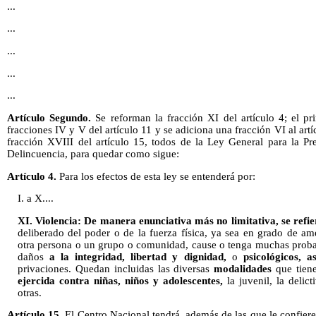
...
...
...
...
...
Artículo Segundo.
Se reforman la fracción XI del artículo 4; el pri
fracciones IV y V del artículo 11 y se adiciona una fracción VI al artí
fracción XVIII del artículo 15, todos de la Ley General para la Pr
Delincuencia, para quedar como sigue:
Artículo 4.
Para los efectos de esta ley se entenderá por:
I. a X....
XI. Violencia: De manera enunciativa más no limitativa, se refie
deliberado del poder o de la fuerza física, ya sea en grado de a
otra persona o un grupo o comunidad, cause o tenga muchas probab
daños
a la integridad, libertad y dignidad,
o
psicológicos,
a
privaciones. Quedan incluidas las diversas
modalidades
que tiene
ejercida contra niñas, niños y adolescentes,
la juvenil, la delicti
otras.
Artículo 15.
El Centro Nacional tendrá, además de las que le confier