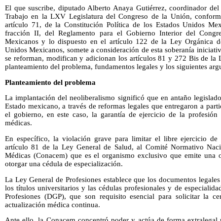
El que suscribe, diputado Alberto Anaya Gutiérrez, coordinador del
Trabajo en la LXV Legislatura del Congreso de la Unión, conforme 
artículo 71, de la Constitución Política de los Estados Unidos Mex
fracción II, del Reglamento para el Gobierno Interior del Cong
Mexicanos y lo dispuesto en el artículo 122 de la Ley Orgánica d
Unidos Mexicanos, somete a consideración de esta soberanía iniciati
se reforman, modifican y adicionan los artículos 81 y 272 Bis de la
planteamiento del problema, fundamentos legales y los siguientes ar
Planteamiento del problema
La implantación del neoliberalismo significó que en antaño legislado
Estado mexicano, a través de reformas legales que entregaron a parti
el gobierno, en este caso, la garantía de ejercicio de la profesión
médicas.
En específico, la violación grave para limitar el libre ejercicio de
artículo 81 de la Ley General de Salud, al Comité Normativo Naci
Médicas (Conacem) que es el organismo exclusivo que emite una o
otorgar una cédula de especialización.
La Ley General de Profesiones establece que los documentos legales 
los títulos universitarios y las cédulas profesionales y de especiali
Profesiones (DGP), que son requisito esencial para solicitar la cer
actualización médica continua.
Ante ello, la Conacem concentró poder y actúa de forma extralegal 