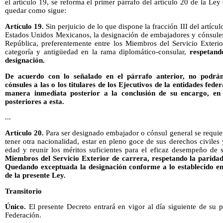
el artículo 19, se reforma el primer párrafo del artículo 20 de la Le
quedar como sigue:
Artículo 19.
Sin perjuicio de lo que dispone la fracción III del artícul
Estados Unidos Mexicanos, la designación de embajadores y cónsules 
República, preferentemente entre los Miembros del Servicio Exteri
categoría y antigüedad en la rama diplomático-consular,
respetand
designación.
De acuerdo con lo señalado en el párrafo anterior, no podr
cónsules a las o los titulares de los Ejecutivos de la entidades fed
manera inmediata posterior a la conclusión de su encargo, e
posteriores a esta.
...
Artículo 20.
Para ser designado embajador o cónsul general se requie
tener otra nacionalidad, estar en pleno goce de sus derechos civiles
edad y reunir los méritos suficientes para el eficaz desempeño de
Miembros del Servicio Exterior de carrera, respetando la paridad
Quedando exceptuada la designación conforme a lo establecido en 
de la presente Ley.
Transitorio
Único.
El presente Decreto entrará en vigor al día siguiente de su p
Federación.