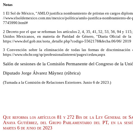
Notas
1 El Sol de México, “AMLO justifica nombramiento de priistas en cargos diplomá
//www.elsoldemexico.com.mx/mexico/política/amlo-justifica-nombramiento-de-pr
7745990.html#
2 Decreto por el que se reforman los artículos 2, 4, 35, 41, 52, 53, 56, 94 y 115
Unidos Mexicanos, en materia de Paridad de Género, “Diaria Oficial de la 
https://www.dof.gob.mx/nota_detalle.php?codigo-5562178&fecha.06/06/ 2019
3 Convención sobre la eliminación de todas las formas de discriminación
https://www.ohchr.org/sp/professionalinterest/pages/cedaw,aspx
Salón de sesiones de la Comisión Permanente del Congreso de la Unió
Diputado Jorge Álvarez Máynez (rúbrica)
(Turnada a la Comisión de Relaciones Exteriores. Junio 6 de 2023.)
Que reforma los artículos 81 y 272 Bis de la Ley General de Sa
Anaya Gutiérrez, del Grupo Parlamentario del PT, en la sesi
martes 6 de junio de 2023