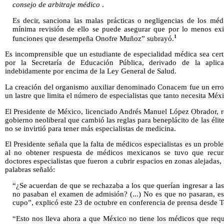
consejo de arbitraje médico
.
Es decir, sanciona las malas prácticas o negligencias de los mé
mínima revisión de ello se puede asegurar que por lo menos exis
1
funciones que desempeña Onofre Muñoz” subrayó.
Es incomprensible que un estudiante de especialidad médica sea cert
por la Secretaría de Educación Pública, derivado de la aplic
indebidamente por encima de la Ley General de Salud.
La creación del organismo auxiliar denominado Conacem fue un error,
un lastre que limita el número de especialistas que tanto necesita Méx
El Presidente de México, licenciado Andrés Manuel López Obrador, r
gobierno neoliberal que cambió las reglas para beneplácito de las élit
no se invirtió para tener más especialistas de medicina.
El Presidente señala que la falta de médicos especialistas es un prob
al no obtener respuesta de médicos mexicanos se tuvo que recur
doctores especialistas que fueron a cubrir espacios en zonas alejadas, r
palabras señaló:
“¿Se acuerdan de que se rechazaba a los que querían ingresar a la
no pasaban el examen de admisión? (...) No es que no pasaran, e
cupo”, explicó este 23 de octubre en conferencia de prensa desde T
“Esto nos lleva ahora a que México no tiene los médicos que req