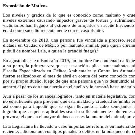
Exposición de Motivos
Los niveles y grados de lo que es conocido como maltrato y crue
niveles extremos causando impactos graves de tortura y sufrimient
victimarios han llegado al extremo de arrojarlos en aceite hirviend
edad como sucedió recientemente con el caso Benito.
En noviembre de 2019, una persona fue vinculada a proceso, recib
dictada en Ciudad de México por maltrato animal, para quien cruelme
1
pitbull de nombre Lala, a quien le prendió fuego).
En agosto de este mismo año 2019, un hombre fue condenado a 6 mese
a su perro, la primera vez que esta sanción aplica para maltrato an
Fiscalía Especializada en Delitos Ambientales y Contra los Animale
fueron realizados en el mes de abril en contra del perro conocido c
por su propio dueño, luego de que una persona que vio desnutrido al
amarró al perro con una cuerda en el cuello y lo arrastró hasta matarlo
Aun a pesar de los avances logrados, tanto en materia legislativa, com
no es suficiente para prevenir que esta maldad y crueldad se inhiba e
así como para impedir que se sigan llevando a cabo semejantes tr
logrado que las penas aplicables sean lo suficientemente coherentes
provoca, el que en el mayor de los casos es la muerte del animal, prev
Esta Legislatura ha llevado a cabo importantes reformas en materia de
reciente, adiciona nuevos tipos penales o delitos en la búsqueda de c