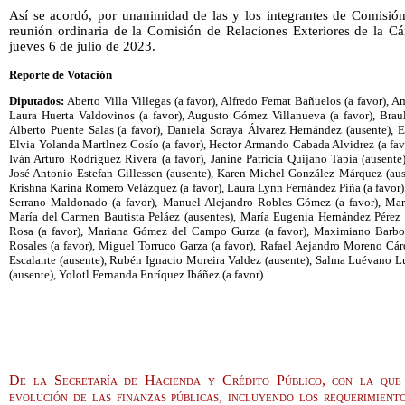
Así se acordó, por unanimidad de las y los integrantes de Comisió
reunión ordinaria de la Comisión de Relaciones Exteriores de la Cá
jueves 6 de julio de 2023.
Reporte de Votación
Diputados:
Aberto Villa Villegas (a favor), Alfredo Femat Bañuelos (a favor), A
Laura Huerta Valdovinos (a favor), Augusto Gómez Villanueva (a favor), Brau
Alberto Puente Salas (a favor), Daniela Soraya Álvarez Hernández (ausente), 
Elvia Yolanda Martlnez Cosío (a favor), Hector Armando Cabada Alvidrez (a favor
Iván Arturo Rodríguez Rivera (a favor), Janine Patricia Quijano Tapia (ausente
José Antonio Estefan Gillessen (ausente), Karen Michel González Márquez (aus
Krishna Karina Romero Velázquez (a favor), Laura Lynn Fernández Piña (a favor)
Serrano Maldonado (a favor), Manuel Alejandro Robles Gómez (a favor), Mar
María del Carmen Bautista Peláez (ausentes), María Eugenia Hernández Pérez 
Rosa (a favor), Mariana Gómez del Campo Gurza (a favor), Maximiano Barboz
Rosales (a favor), Miguel Torruco Garza (a favor), Rafael Aejandro Moreno Cá
Escalante (ausente), Rubén Ignacio Moreira Valdez (ausente), Salma Luévano Lu
(ausente), Yolotl Fernanda Enríquez Ibáñez (a favor).
De la Secretaría de Hacienda y Crédito Público, con la que 
evolución de las finanzas públicas, incluyendo los requerimiento