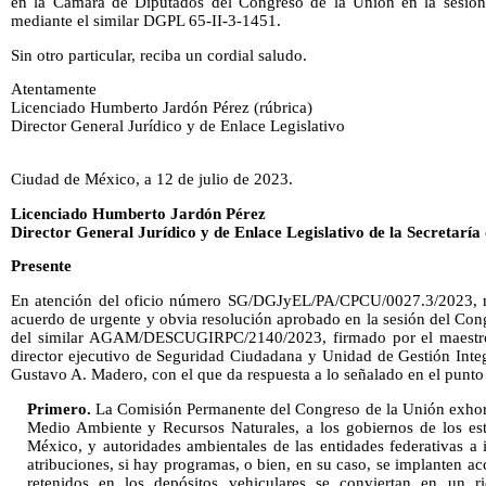
en la Cámara de Diputados del Congreso de la Unión en la sesión
mediante el similar DGPL 65-II-3-1451.
Sin otro particular, reciba un cordial saludo.
Atentamente
Licenciado Humberto Jardón Pérez (rúbrica)
Director General Jurídico y de Enlace Legislativo
Ciudad de México, a 12 de julio de 2023.
Licenciado Humberto Jardón Pérez
Director General Jurídico y de Enlace Legislativo de la Secretarí
Presente
En atención del oficio número SG/DGJyEL/PA/CPCU/0027.3/2023, med
acuerdo de urgente y obvia resolución aprobado en la sesión del Con
del similar AGAM/DESCUGIRPC/2140/2023, firmado por el maestro 
director ejecutivo de Seguridad Ciudadana y Unidad de Gestión Integ
Gustavo A. Madero, con el que da respuesta a lo señalado en el punto 
Primero.
La Comisión Permanente del Congreso de la Unión exhort
Medio Ambiente y Recursos Naturales, a los gobiernos de los es
México, y autoridades ambientales de las entidades federativas a 
atribuciones, si hay programas, o bien, en su caso, se implanten ac
retenidos en los depósitos vehiculares se conviertan en un ri