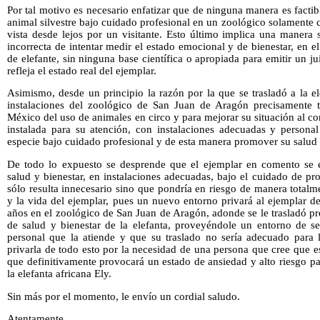
Por tal motivo es necesario enfatizar que de ninguna manera es factibl
animal silvestre bajo cuidado profesional en un zoológico solamente 
vista desde lejos por un visitante. Esto último implica una manera s
incorrecta de intentar medir el estado emocional y de bienestar, en 
de elefante, sin ninguna base científica o apropiada para emitir un j
refleja el estado real del ejemplar.
Asimismo, desde un principio la razón por la que se trasladó a la el
instalaciones del zoológico de San Juan de Aragón precisamente t
México del uso de animales en circo y para mejorar su situación al co
instalada para su atención, con instalaciones adecuadas y personal
especie bajo cuidado profesional y de esta manera promover su salud 
De todo lo expuesto se desprende que el ejemplar en comento se 
salud y bienestar, en instalaciones adecuadas, bajo el cuidado de pro
sólo resulta innecesario sino que pondría en riesgo de manera totalme
y la vida del ejemplar, pues un nuevo entorno privará al ejemplar d
años en el zoológico de San Juan de Aragón, adonde se le trasladó p
de salud y bienestar de la elefanta, proveyéndole un entorno de s
personal que la atiende y que su traslado no sería adecuado para l
privarla de todo esto por la necesidad de una persona que cree que es
que definitivamente provocará un estado de ansiedad y alto riesgo par
la elefanta africana Ely.
Sin más por el momento, le envío un cordial saludo.
Atentamente