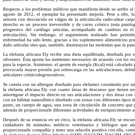
Respecto a los problemas médicos que manifiesta desde su arribo al
agosto de 2012, el ejemplar ha presentado mejoría. Pese a ello, ha
artrosis con desviación en valgus de la articulación radio-ulnar­ ca
derecho es un proceso irreversible y de curso crónico (esta patolog
progresivo del cartílago articular, acompañado de cambios en el
articulación). Sin embargo, el seguimiento realizado han permit
enfermedad ha sido lento, gracias a los suplementos alimenticios pr
daño articular sino que, también, disminuyen las molestias que la pato
La elefanta africana Ely recibe una dieta equilibrada, diseñada por e
silvestres. Ésta aporta los nutrientes necesarios de acuerdo con los r
para la especie. Asimismo, el aporte de energía (Kcal) está calculado
provocaría mayor presión por sobrecarga en las articulaciones, debi
articulares crónico­degenerativos.
Se cuenta con un albergue diseñado para elefantes constituido por u
la elefanta africana Ely con cuatro áreas de descanso que tienen u
amortiguar el impacto directo en sus articulaciones y dos áreas con
con un hábitat naturalístico diseñado con zonas con diferentes tipos de
pasto, un cuerpo de agua, una zona de circulación de concreto que p
además de proporcionarle diferentes actividades de enriquecimiento 
Después de su estancia en un circo, la elefanta africana Ely se encu
cuidadores de animales, médicos veterinarios y biólogos que at
proporcionarle compañía y tener una relación positiva con ella, com
de elefantes doctora Ellen Wiedner (VMD, DACVIM, DACZM, DEC