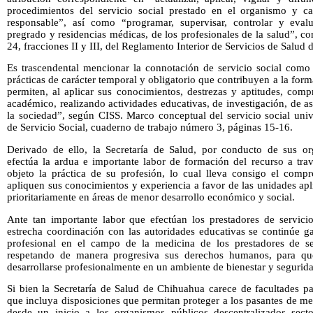
procedimientos del servicio social prestado en el organismo y ca
responsable”, así como “programar, supervisar, controlar y evalu
pregrado y residencias médicas, de los profesionales de la salud”, co
24, fracciones II y III, del Reglamento Interior de Servicios de Salud
Es trascendental mencionar la connotación de servicio social como 
prácticas de carácter temporal y obligatorio que contribuyen a la forma
permiten, al aplicar sus conocimientos, destrezas y aptitudes, comp
académico, realizando actividades educativas, de investigación, de as
la sociedad”, según CISS. Marco conceptual del servicio social unive
de Servicio Social, cuaderno de trabajo número 3, páginas 15-16.
Derivado de ello, la Secretaría de Salud, por conducto de sus or
efectúa la ardua e importante labor de formación del recurso a trav
objeto la práctica de su profesión, lo cual lleva consigo el compr
apliquen sus conocimientos y experiencia a favor de las unidades apli
prioritariamente en áreas de menor desarrollo económico y social.
Ante tan importante labor que efectúan los prestadores de servicio
estrecha coordinación con las autoridades educativas se continúe g
profesional en el campo de la medicina de los prestadores de ser
respetando de manera progresiva sus derechos humanos, para qu
desarrollarse profesionalmente en un ambiente de bienestar y segurid
Si bien la Secretaría de Salud de Chihuahua carece de facultades p
que incluya disposiciones que permitan proteger a los pasantes de me
desde un inicio a los organismos públicos descentralizados sect