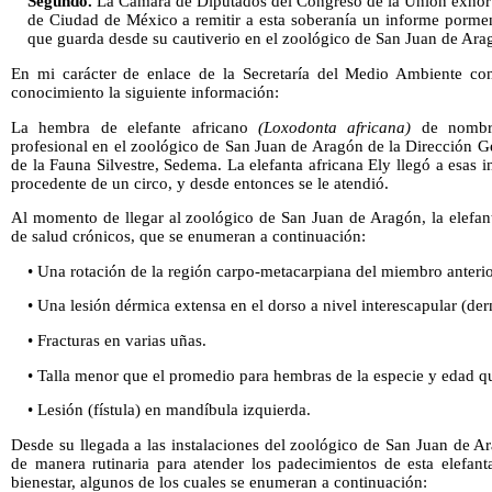
Segundo.
La Cámara de Diputados del Congreso de la Unión exhort
de Ciudad de México a remitir a esta soberanía un informe porme
que guarda desde su cautiverio en el zoológico de San Juan de Aragó
En mi carácter de enlace de la Secretaría del Medio Ambiente con
conocimiento la siguiente información:
La hembra de elefante africano
(Loxodonta africana)
de nombre
profesional en el zoológico de San Juan de Aragón de la Dirección 
de la Fauna Silvestre, Sedema. La elefanta africana Ely llegó a esas 
procedente de un circo, y desde entonces se le atendió.
Al momento de llegar al zoológico de San Juan de Aragón, la elefan
de salud crónicos, que se enumeran a continuación:
• Una rotación de la región carpo-metacarpiana del miembro anteri
• Una lesión dérmica extensa en el dorso a nivel interescapular (derm
• Fracturas en varias uñas.
• Talla menor que el promedio para hembras de la especie y edad qu
• Lesión (fístula) en mandíbula izquierda.
Desde su llegada a las instalaciones del zoológico de San Juan de A
de manera rutinaria para atender los padecimientos de esta elefant
bienestar, algunos de los cuales se enumeran a continuación: