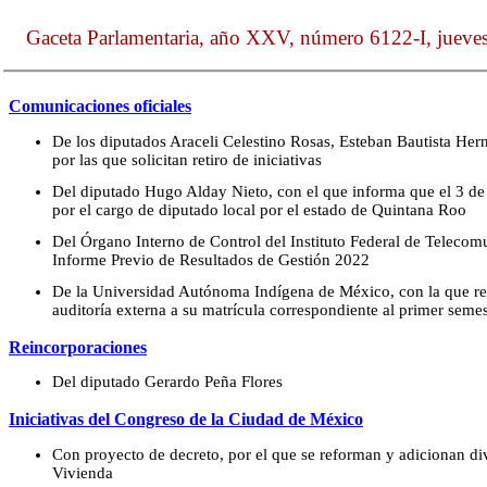
Gaceta Parlamentaria, año XXV, número 6122-I, jueve
Comunicaciones oficiales
De los diputados Araceli Celestino Rosas, Esteban Bautista H
por las que solicitan retiro de iniciativas
Del diputado Hugo Alday Nieto, con el que informa que el 3 de
por el cargo de diputado local por el estado de Quintana Roo
Del Órgano Interno de Control del Instituto Federal de Telecomu
Informe Previo de Resultados de Gestión 2022
De la Universidad Autónoma Indígena de México, con la que rem
auditoría externa a su matrícula correspondiente al primer seme
Reincorporaciones
Del diputado Gerardo Peña Flores
Iniciativas del Congreso de la Ciudad de México
Con proyecto de decreto, por el que se reforman y adicionan di
Vivienda