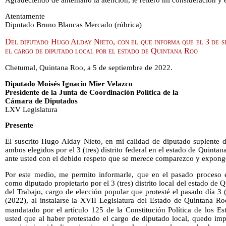
Agradeciendo de antemano la atención, le reitero mi consideración y 
Atentamente
Diputado Bruno Blancas Mercado (rúbrica)
Del diputado Hugo Alday Nieto, con el que informa que el 3 de se
el cargo de diputado local por el estado de Quintana Roo
Chetumal, Quintana Roo, a 5 de septiembre de 2022.
Diputado Moisés Ignacio Mier Velazco
Presidente de la Junta de Coordinación Política de la
Cámara de Diputados
LXV Legislatura
Presente
El suscrito Hugo Alday Nieto, en mi calidad de diputado suplente d
ambos elegidos por el 3 (tres) distrito federal en el estado de Quintan
ante usted con el debido respeto que se merece comparezco y expong
Por este medio, me permito informarle, que en el pasado proceso el
como diputado propietario por el 3 (tres) distrito local del estado de 
del Trabajo, cargo de elección popular que protesté el pasado día 3 
(2022), al instalarse la XVII Legislatura del Estado de Quintana R
mandatado por el artículo 125 de la Constitución Política de los 
usted que al haber protestado el cargo de diputado local, quedo im