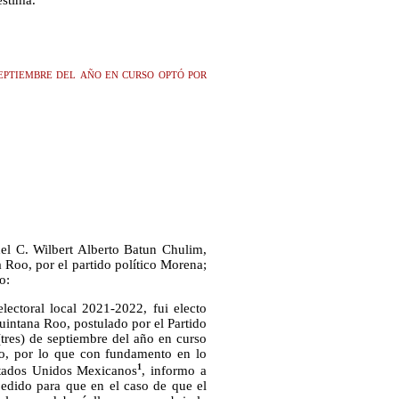
estima.
ptiembre del año en curso optó por
el C. Wilbert Alberto Batun Chulim,
a Roo, por el partido político Morena;
o:
ectoral local 2021-2022, fui electo
Quintana Roo, postulado por el Partido
(tres) de septiembre del año en curso
oo, por lo que con fundamento en lo
1
Estados Unidos Mexicanos
, informo a
pedido para que en el caso de que el