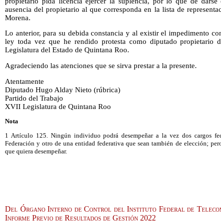
propietario pida licencia ejercer la suplencia, por lo que de darse
ausencia del propietario al que corresponda en la lista de representa
Morena.
Lo anterior, para su debida constancia y al existir el impedimento co
ley toda vez que he rendido protesta como diputado propietario d
Legislatura del Estado de Quintana Roo.
Agradeciendo las atenciones que se sirva prestar a la presente.
Atentamente
Diputado Hugo Alday Nieto (rúbrica)
Partido del Trabajo
XVII Legislatura de Quintana Roo
Nota
1 Artículo 125. Ningún individuo podrá desempeñar a la vez dos cargos fed
Federación y otro de una entidad federativa que sean también de elección; per
que quiera desempeñar.
Del Órgano Interno de Control del Instituto Federal de Telecom
Informe Previo de Resultados de Gestión 2022