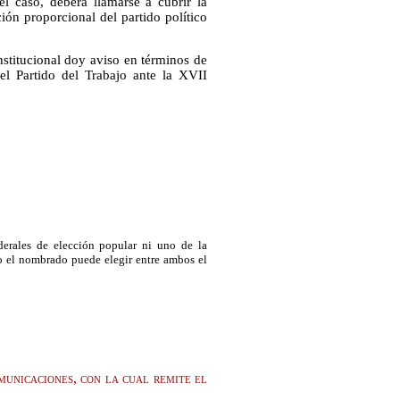
 el caso, deberá llamarse a cubrir la
ción proporcional del partido político
nstitucional doy aviso en términos de
el Partido del Trabajo ante la XVII
erales de elección popular ni uno de la
o el nombrado puede elegir entre ambos el
unicaciones, con la cual remite el