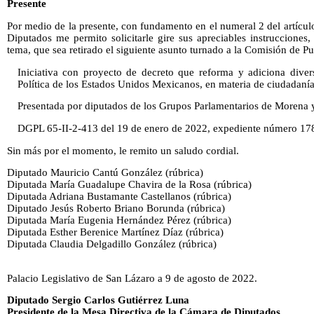
Presente
Por medio de la presente, con fundamento en el numeral 2 del artícu
Diputados me permito solicitarle gire sus apreciables instrucciones
tema, que sea retirado el siguiente asunto turnado a la Comisión de Pu
Iniciativa con proyecto de decreto que reforma y adiciona diver
Política de los Estados Unidos Mexicanos, en materia de ciudadanía 
Presentada por diputados de los Grupos Parlamentarios de Morena
DGPL 65-II-2-413 del 19 de enero de 2022, expediente número 17
Sin más por el momento, le remito un saludo cordial.
Diputado Mauricio Cantú González (rúbrica)
Diputada María Guadalupe Chavira de la Rosa (rúbrica)
Diputada Adriana Bustamante Castellanos (rúbrica)
Diputado Jesús Roberto Briano Borunda (rúbrica)
Diputada María Eugenia Hernández Pérez (rúbrica)
Diputada Esther Berenice Martínez Díaz (rúbrica)
Diputada Claudia Delgadillo González (rúbrica)
Palacio Legislativo de San Lázaro a 9 de agosto de 2022.
Diputado Sergio Carlos Gutiérrez Luna
Presidente de la Mesa Directiva de la Cámara de Diputados