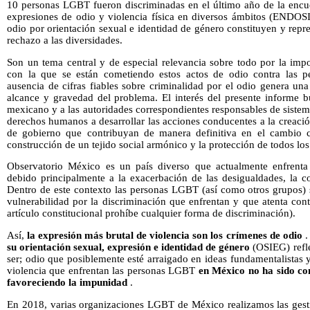
10 personas LGBT fueron discriminadas en el último año de la encues
expresiones de odio y violencia física en diversos ámbitos (ENDOSI
odio por orientación sexual e identidad de género constituyen y repre
rechazo a las diversidades.
Son un tema central y de especial relevancia sobre todo por la imp
con la que se están cometiendo estos actos de odio contra las 
ausencia de cifras fiables sobre criminalidad por el odio genera una 
alcance y gravedad del problema. El interés del presente informe b
mexicano y a las autoridades correspondientes responsables de sistema
derechos humanos a desarrollar las acciones conducentes a la creación
de gobierno que contribuyan de manera definitiva en el cambio cu
construcción de un tejido social armónico y la protección de todos los
Observatorio México es un país diverso que actualmente enfrenta 
debido principalmente a la exacerbación de las desigualdades, la c
Dentro de este contexto las personas LGBT (así como otros grupos) 
vulnerabilidad por la discriminación que enfrentan y que atenta co
artículo constitucional prohíbe cualquier forma de discriminación).
Así,
la expresión más brutal de violencia son los crímenes de odio
.
su orientación sexual, expresión e identidad de género
(OSIEG) refle
ser; odio que posiblemente esté arraigado en ideas fundamentalistas
violencia que enfrentan las personas LGBT
en México no ha sido con
favoreciendo la impunidad
.
En 2018, varias organizaciones LGBT de México realizamos las gesti