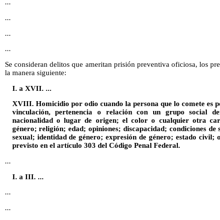
...
...
...
...
Se consideran delitos que ameritan prisión preventiva oficiosa, los pr
la manera siguiente:
I. a XVII. ...
XVIII. Homicidio por odio cuando la persona que lo comete es po
vinculación, pertenencia o relación con un grupo social def
nacionalidad o lugar de origen; el color o cualquier otra cara
género; religión; edad; opiniones; discapacidad; condiciones de s
sexual; identidad de género; expresión de género; estado civil; 
previsto en el artículo 303 del Código Penal Federal.
...
I. a III. ...
...
...