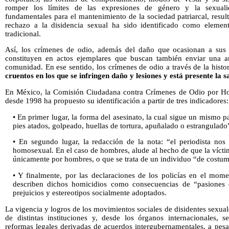
romper los límites de las expresiones de género y la sexuali
fundamentales para el mantenimiento de la sociedad patriarcal, resu
rechazo a la disidencia sexual ha sido identificado como element
tradicional.
Así, los crímenes de odio, además del daño que ocasionan a sus v
constituyen en actos ejemplares que buscan también enviar una 
comunidad. En ese sentido, los crímenes de odio a través de la histo
cruentos en los que se infringen daño y lesiones y está presente la s
En México, la Comisión Ciudadana contra Crímenes de Odio por H
desde 1998 ha propuesto su identificación a partir de tres indicadores:
• En primer lugar, la forma del asesinato, la cual sigue un mismo
pies atados, golpeado, huellas de tortura, apuñalado o estrangulado
• En segundo lugar, la redacción de la nota: “el periodista nos
homosexual. En el caso de hombres, alude al hecho de que la víctim
únicamente por hombres, o que se trata de un individuo “de costum
• Y finalmente, por las declaraciones de los policías en el mom
describen dichos homicidios como consecuencias de “pasiones 
prejuicios y estereotipos socialmente adoptados.
La vigencia y logros de los movimientos sociales de disidentes sexual
de distintas instituciones y, desde los órganos internacionales, 
reformas legales derivadas de acuerdos intergubernamentales, a pesar