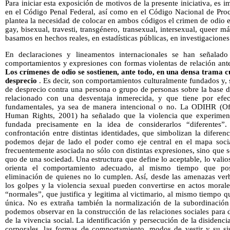
Para iniciar esta exposición de motivos de la presente iniciativa, es i
en el Código Penal Federal, así como en el Código Nacional de Proc
plantea la necesidad de colocar en ambos códigos el crimen de odio 
gay, bisexual, travesti, transgénero, transexual, intersexual, quee
basamos en hechos reales, en estadísticas públicas, en investigaciones 
En declaraciones y lineamentos internacionales se han señalad
comportamientos y expresiones con formas violentas de relación ante l
Los crímenes de odio se sostienen, ante todo, en una densa trama c
desprecio
. Es decir, son comportamientos culturalmente fundados y, 
de desprecio contra una persona o grupo de personas sobre la base d
relacionado con una desventaja inmerecida, y que tiene por efec
fundamentales, ya sea de manera intencional o no. La ODIHR (Offi
Human Rights, 2001) ha señalado que la violencia que experimenta
fundada precisamente en la idea de considerarlos “diferentes”.
confrontación entre distintas identidades, que simbolizan la diferen
podemos dejar de lado el poder como eje central en el mapa social
frecuentemente asociada no sólo con distintas expresiones, sino que 
quo de una sociedad. Una estructura que define lo aceptable, lo valio
orienta el comportamiento adecuado, al mismo tiempo que posi
eliminación de quienes no lo cumplen. Así, desde las amenazas verb
los golpes y la violencia sexual pueden convertirse en actos moral
“normales”, que justifica y legitima al victimario, al mismo tiempo 
única. No es extraña también la normalización de la subordinación
podemos observar en la construcción de las relaciones sociales para de
de la vivencia social. La identificación y persecución de la disidenci
corporales, las formas de comportamiento, modos de vestir y su s