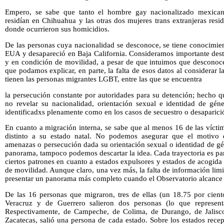
Empero, se sabe que tanto el hombre gay nacionalizado mexica
residían en Chihuahua y las otras dos mujeres trans extranjeras resi
donde ocurrieron sus homicidios.
De las personas cuya nacionalidad se desconoce, se tiene conocimien
EUA y desapareció en Baja California. Consideramos importante dest
y en condición de movilidad, a pesar de que intuimos que desconoc
que podamos explicar, en parte, la falta de esos datos al considerar l
tienen las personas migrantes LGBT, entre las que se encuentra
la persecución constante por autoridades para su detención; hecho q
no revelar su nacionalidad, orientación sexual e identidad de gén
identificadxs plenamente como en los casos de secuestro o desaparici
En cuanto a migración interna, se sabe que al menos 16 de las vícti
distinto a su estado natal. No podemos asegurar que el motivo 
amenazas o persecución dada su orientación sexual o identidad de g
panorama, tampoco podemos descartar la idea. Cada trayectoria es pa
ciertos patrones en cuanto a estados expulsores y estados de acogid
de movilidad. Aunque claro, una vez más, la falta de información lim
presentar un panorama más completo cuando el Observatorio alcance l
De las 16 personas que migraron, tres de ellas (un 18.75 por cient
Veracruz y de Guerrero salieron dos personas (lo que represent
Respectivamente, de Campeche, de Colima, de Durango, de Jalis
Zacatecas, salió una persona de cada estado. Sobre los estados recep