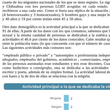
cuarto de los migrantes nacionales de los que se tiene registro. Le 
y Chihuahua con tres personas LGBT acogidas en cada estado. B
recibieron a una cada uno. Como si fuera una réplica de la situación 
(4 heterosexuales y 3 homosexuales), 6 hombres gays y una mujer les
y 40 años y 19 por ciento tenían entre 45 y 50 años.
Otro dato demográfico es la actividad principal a la que se dedicaban
91 de ellas. A partir de los datos con los que contamos, sabemos que 
sexual y la misma cantidad de personas se dedicaban a la estética 
actividades el 46.6 por ciento de los datos conocidos. Cabe resaltar 
entre la población trans (lo que concuerda con que el número de caso
Las siguientes actividades más comunes son:
“
empleadx
público o privado” y “autoempleo o profesionista indepen
abogadxs, empleadxs
del gobierno,
académicxs
, comerciantes,
empr
de las personas asesinadas eran estudiantes y tres eran docentes. Cu
como
bailarinxs
o
coreógrafxs,
otra se dedicaba a las actividades 
escritor y poeta, además de su empleo formal. La actividad laboral de
con bares y la de dos de ellas se relaciona con la religión.