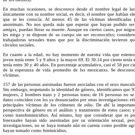
En muchas ocasiones, se desconoce desde el nombre legal de las v
únicamente con su nombre social, es decir, el nombre que habían ele
que se les conocía. Al menos 45 de las víctimas identificadas 
anonimato. No nos queda más que esperar que hayan podido ser i
amigxs,
puedan llorar su muerte. Aunque en ciertos casos, por migrac
les niega y se dispone de su cuerpo sin ser reconocidxs; considere
trabajadoras sexuales trans que por la discriminación tuvieron 
círculos sociales.
En cuanto a la edad, no hay momento de nuestra vida que estem
joven tenía entre 5 y 9 años y la mayor 69. El 30.14 por ciento tenía
tenía entre 30 y 40 años. En porcentaje acumulativo, casi el 58 por c
de la esperanza de vida promedio de lxs mexicanxs. Se desconoc
víctimas.
157 de las personas asesinadas fueron asociadas con el sexo mascul
Sin embargo, respetando la identidad de género, identificamos que 9
mujeres, 2 hombres trans y 2 personas trans; de 16 personas no se 
datos coinciden con los ya denunciados por otras investigaciones: efe
principales víctimas de los crímenes de odio. De ahí la importanc
perspectiva de género en el análisis y tratamiento de estos casos; 
como transfeminicidios. Así mismo, hay que considerar que es pos
bisexuales hayan sido asesinadas por su orientación sexual, pero
investigaciones, no se haya tomado aún en cuenta como posible agr
hayan tomado como feminicidios.