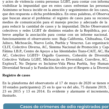
y actos de violencia contra personas LGBT, para contar con informa
visibilizar la impunidad que en estos casos enfrentan las persona
Asimismo se busca incidir en la atención y seguimientos de los casos,
que den respuesta a dicha problemática. En otras palabras, el Observa
que buscan atacar el problema: el registro de casos para su reconoc
medios de comunicación para el manejo preciso y adecuado de la in
para reducir la cantidad de casos y la impunidad. Dicho Observatori
colectivos y redes LGBT de distintos estados de la República, por 
breve ampliar la asociación para contar con un informe nacional.
funcionamiento el observatorio son: Baja California, Chihuahua, Ci
Jalisco, Michoacán, Nuevo León, Puebla y Veracruz. Las organizac
CLIT, Colectivo Diversa, AC, Sistema Nacional de Promoción y Capa
Fátima I.B.P., Centro de Apoyo a las Identidades Trans-CAIT, AC, H
AC, Colectivo LGBTI+ Orgullo Guerrero, Cohesión de Diversidade
Colectivo Vallarta LGBT, Michoacán es Diversidad, Convihve, AC,
ExploraT, No Dejarse es Incluirse-Vida Plena Puebla, Soy Human
Diversidad Sexual y la Fundación Arcoíris por el Respeto a la Diversi
Registro de casos
En la plataforma del observatorio al 17 de mayo de 2020 se tienen r
10 estados participantes): 25 en lo que va del año, 75 durante 2019
23 en 2015 y 13 en 2014. Es evidente y alarmante el incremento, 
ilustrarlo.