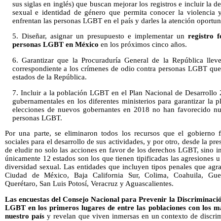
sus siglas en inglés) que buscan mejorar los registros e incluir la 
sexual e identidad de género que permita conocer la violencia 
enfrentan las personas LGBT en el país y darles la atención oportu
5. Diseñar, asignar un presupuesto e implementar un
registro 
personas LGBT en México
en los próximos cinco años.
6. Garantizar que la Procuraduría General de la República llev
correspondiente a los crímenes de odio contra personas LGBT que
estados de la República.
7. Incluir a la población LGBT en el Plan Nacional de Desarrollo 
gubernamentales en los diferentes ministerios para garantizar la 
elecciones de nuevos gobernantes en 2018 no han favorecido nues
personas LGBT.
Por una parte, se eliminaron todos los recursos que el gobierno f
sociales para el desarrollo de sus actividades, y por otro, desde la pr
de eludir no solo las acciones en favor de los derechos LGBT, sino 
únicamente 12 estados son los que tienen tipificadas las agresiones u
diversidad sexual. Las entidades que incluyen tipos penales que agra
Ciudad de México, Baja California Sur, Colima, Coahuila, Guer
Querétaro, San Luis Potosí, Veracruz y Aguascalientes.
Las encuestas del Consejo Nacional para Prevenir la Discriminaci
LGBT en los primeros lugares de entre las poblaciones con los ma
nuestro país
y revelan que viven inmersas en un contexto de discrim