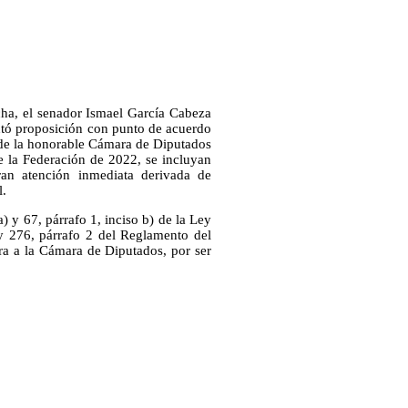
cha, el senador Ismael García Cabeza
ntó proposición con punto de acuerdo
 de la honorable Cámara de Diputados
e la Federación de 2022, se incluyan
eran atención inmediata derivada de
l.
) y 67, párrafo 1, inciso b) de la Ley
 276, párrafo 2 del Reglamento del
ra a la Cámara de Diputados, por ser