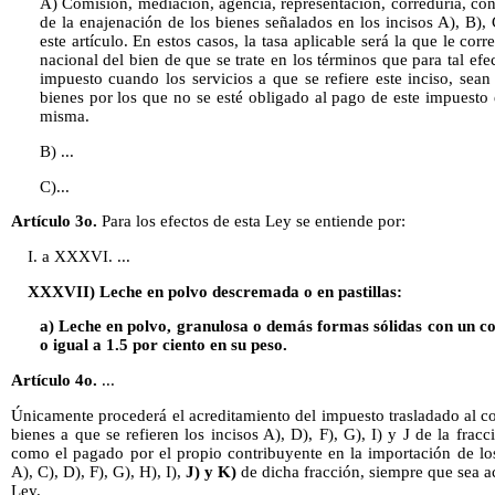
A) Comisión, mediación, agencia, representación, correduría, co
de la enajenación de los bienes señalados en los incisos A), B), C
este artículo. En estos casos, la tasa aplicable será la que le cor
nacional del bien de que se trate en los términos que para tal ef
impuesto cuando los servicios a que se refiere este inciso, sea
bienes por los que no se esté obligado al pago de este impuesto e
misma.
B) ...
C)...
Artículo 3o.
Para los efectos de esta Ley se entiende por:
I. a XXXVI. ...
XXXVII) Leche en polvo descremada o en pastillas:
a) Leche en polvo, granulosa o demás formas sólidas con un co
o igual a 1.5 por ciento en su peso.
Artículo 4o.
...
Únicamente procederá el acreditamiento del impuesto trasladado al co
bienes a que se refieren los incisos A), D), F), G), I) y J de la fracc
como el pagado por el propio contribuyente en la importación de los
A), C), D), F), G), H), I),
J) y K)
de dicha fracción, siempre que sea ac
Ley.