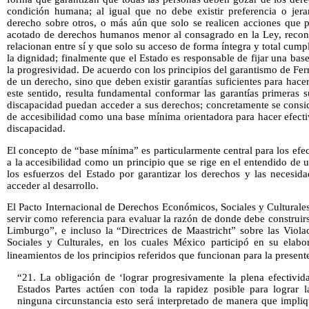
condición humana; al igual que no debe existir preferencia o jera
derecho sobre otros, o más aún que solo se realicen acciones que
acotado de derechos humanos menor al consagrado en la Ley, recon
relacionan entre sí y que solo su acceso de forma íntegra y total cumpl
la dignidad; finalmente que el Estado es responsable de fijar una ba
la progresividad. De acuerdo con los principios del garantismo de Fer
de un derecho, sino que deben existir garantías suficientes para hacer
este sentido, resulta fundamental conformar las garantías primeras 
discapacidad puedan acceder a sus derechos; concretamente se consid
de accesibilidad como una base mínima orientadora para hacer efecti
discapacidad.
El concepto de “base mínima” es particularmente central para los efec
a la accesibilidad como un principio que se rige en el entendido de
los esfuerzos del Estado por garantizar los derechos y las necesid
acceder al desarrollo.
El Pacto Internacional de Derechos Económicos, Sociales y Cultural
servir como referencia para evaluar la razón de donde debe construir
Limburgo”, e incluso la “Directrices de Maastricht” sobre las Viol
Sociales y Culturales, en los cuales México participó en su elabor
lineamientos de los principios referidos que funcionan para la presente
“21. La obligación de ‘lograr progresivamente la plena efectivid
Estados Partes actúen con toda la rapidez posible para lograr l
ninguna circunstancia esto será interpretado de manera que impliq