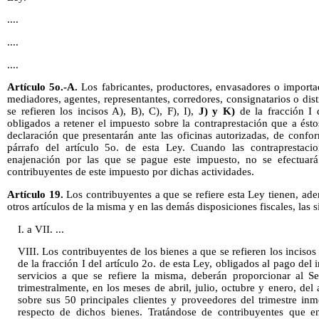
....
....
....
Artículo 5o.-A.
Los fabricantes, productores, envasadores o importad
mediadores, agentes, representantes, corredores, consignatarios o dis
se refieren los incisos A), B), C), F), I),
J) y K)
de la fracción I d
obligados a retener el impuesto sobre la contraprestación que a ést
declaración que presentarán ante las oficinas autorizadas, de confo
párrafo del artículo 5o. de esta Ley. Cuando las contraprestaci
enajenación por las que se pague este impuesto, no se efectuará
contribuyentes de este impuesto por dichas actividades.
Artículo 19.
Los contribuyentes a que se refiere esta Ley tienen, ad
otros artículos de la misma y en las demás disposiciones fiscales, las s
I. a VII. ...
VIII. Los contribuyentes de los bienes a que se refieren los incisos 
de la fracción I del artículo 2o. de esta Ley, obligados al pago de
servicios a que se refiere la misma, deberán proporcionar al Se
trimestralmente, en los meses de abril, julio, octubre y enero, de
sobre sus 50 principales clientes y proveedores del trimestre inm
respecto de dichos bienes. Tratándose de contribuyentes que 