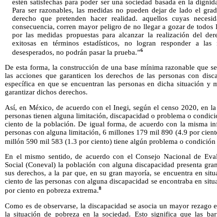
estén satisfechas para poder ser una sociedad basada en la dignid
Para ser razonables, las medidas no pueden dejar de lado el gra
derecho que pretenden hacer realidad. aquellos cuyas neces
consecuencia, corren mayor peligro de no llegar a gozar de todos 
por las medidas propuestas para alcanzar la realización del der
exitosas en términos estadísticos, no logran responder a las
6
desesperados, no podrán pasar la prueba.”
De esta forma, la construcción de una base mínima razonable que se
las acciones que garanticen los derechos de las personas con disca
específica en que se encuentran las personas en dicha situación y
garantizar dichos derechos.
Así, en México, de acuerdo con el Inegi, según el censo 2020, en la
personas tienen alguna limitación, discapacidad o problema o condici
ciento de la población. De igual forma, de acuerdo con la misma in
personas con alguna limitación, 6 millones 179 mil 890 (4.9 por cien
millón 590 mil 583 (1.3 por ciento) tiene algún problema o condición
En el mismo sentido, de acuerdo con el Consejo Nacional de Evalu
Social (Coneval) la población con alguna discapacidad presenta gra
sus derechos, a la par que, en su gran mayoría, se encuentra en situ
ciento de las personas con alguna discapacidad se encontraba en situ
8
por ciento en pobreza extrema.
Como es de observarse, la discapacidad se asocia un mayor rezago e
la situación de pobreza en la sociedad. Esto significa que las ba