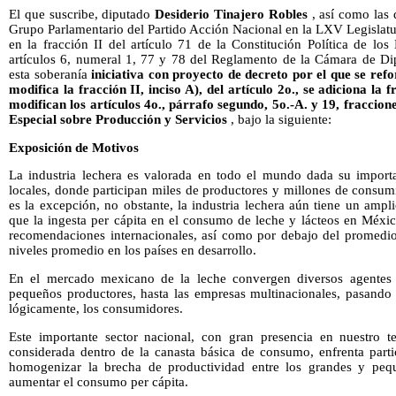
El que suscribe, diputado
Desiderio Tinajero Robles
, así como las 
Grupo Parlamentario del Partido Acción Nacional en la LXV Legislatu
en la fracción II del artículo 71 de la Constitución Política de l
artículos 6, numeral 1, 77 y 78 del Reglamento de la Cámara de Di
esta soberanía
iniciativa con proyecto de decreto por el que se refo
modifica la fracción II, inciso A), del artículo 2o., se adiciona la
modifican los artículos 4o., párrafo segundo, 5o.-A. y 19, fraccion
Especial sobre Producción y Servicios
, bajo la siguiente:
Exposición de Motivos
La industria lechera es valorada en todo el mundo dada su import
locales, donde participan miles de productores y millones de consum
es la excepción, no obstante, la industria lechera aún tiene un ampl
que la ingesta per cápita en el consumo de leche y lácteos en Méxic
recomendaciones internacionales, así como por debajo del promedio 
niveles promedio en los países en desarrollo.
En el mercado mexicano de la leche convergen diversos agentes
pequeños productores, hasta las empresas multinacionales, pasando p
lógicamente, los consumidores.
Este importante sector nacional, con gran presencia en nuestro te
considerada dentro de la canasta básica de consumo, enfrenta parti
homogenizar la brecha de productividad entre los grandes y pequ
aumentar el consumo per cápita.