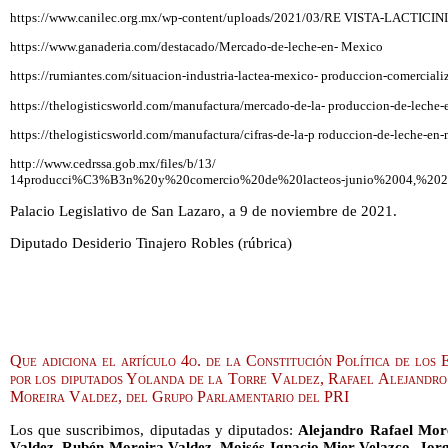
https://www.canilec.org.mx/wp-content/uploads/2021/03/RE VISTA-LACTICIN
https://www.ganaderia.com/destacado/Mercado-de-leche-en- Mexico
https://rumiantes.com/situacion-industria-lactea-mexico- produccion-comerciali
https://thelogisticsworld.com/manufactura/mercado-de-la- produccion-de-leche
https://thelogisticsworld.com/manufactura/cifras-de-la-p roduccion-de-leche-e
http://www.cedrssa.gob.mx/files/b/13/
14producci%C3%B3n%20y%20comercio%20de%20lacteos-junio%2004,%202
Palacio Legislativo de San Lazaro, a 9 de noviembre de 2021.
Diputado Desiderio Tinajero Robles (rúbrica)
Que adiciona el artículo 4o. de la Constitución Política de los 
por los diputados Yolanda de la Torre Valdez, Rafael Alejandr
Moreira Valdez, del Grupo Parlamentario del PRI
Los que suscribimos, diputadas y diputados:
Alejandro Rafael Mor
Valdez, Rubén Moreira Valdez, Moisés Ignacio Mier Velazco, Jor