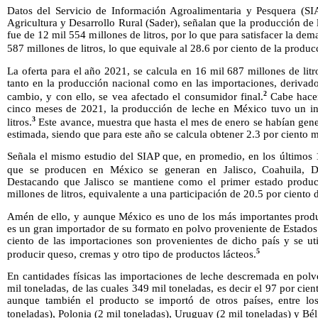
Datos del Servicio de Información Agroalimentaria y Pesquera (SIA
Agricultura y Desarrollo Rural (Sader), señalan que la producción d
fue de 12 mil 554 millones de litros, por lo que para satisfacer la dem
587 millones de litros, lo que equivale al 28.6 por ciento de la produc
La oferta para el año 2021, se calcula en 16 mil 687 millones de litr
tanto en la producción nacional como en las importaciones, derivado
2
cambio, y con ello, se vea afectado el consumidor final.
Cabe hacer
cinco meses de 2021, la producción de leche en México tuvo un in
3
litros.
Este avance, muestra que hasta el mes de enero se habían gene
estimada, siendo que para este año se calcula obtener 2.3 por ciento m
Señala el mismo estudio del SIAP que, en promedio, en los últimos 1
que se producen en México se generan en Jalisco, Coahuila, 
Destacando que Jalisco se mantiene como el primer estado product
millones de litros, equivalente a una participación de 20.5 por ciento 
Amén de ello, y aunque México es uno de los más importantes produc
es un gran importador de su formato en polvo proveniente de Estado
ciento de las importaciones son provenientes de dicho país y se u
5
producir queso, cremas y otro tipo de productos lácteos.
En cantidades físicas las importaciones de leche descremada en pol
mil toneladas, de las cuales 349 mil toneladas, es decir el 97 por cie
aunque también el producto se importó de otros países, entre l
toneladas), Polonia (2 mil toneladas), Uruguay (2 mil toneladas) y Bél