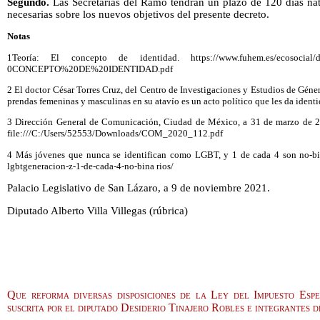
Segundo.
Las Secretarias del Ramo tendrán un plazo de 120 días natu
necesarias sobre los nuevos objetivos del presente decreto.
Notas
1Teoría: El concepto de identidad. https://www.fuhem.es/ecosocial/dos
0CONCEPTO%20DE%20IDENTIDAD.pdf
2 El doctor César Torres Cruz, del Centro de Investigaciones y Estudios de Gén
prendas femeninas y masculinas en su atavío es un acto político que les da identi
3 Dirección General de Comunicación, Ciudad de México, a 31 de marzo de
file:///C:/Users/52553/Downloads/COM_2020_112.pdf
4 Más jóvenes que nunca se identifican como LGBT, y 1 de cada 4 son no-bina
lgbtgeneracion-z-1-de-cada-4-no-bina rios/
Palacio Legislativo de San Lázaro, a 9 de noviembre 2021.
Diputado Alberto Villa Villegas (rúbrica)
Que reforma diversas disposiciones de la Ley del Impuesto Espe
suscrita por el diputado Desiderio Tinajero Robles e integrante