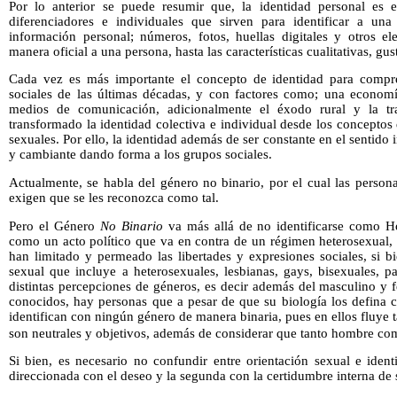
Por lo anterior se puede resumir que, la identidad personal es 
diferenciadores e individuales que sirven para identificar a un
información personal; números, fotos, huellas digitales y otros el
manera oficial a una persona, hasta las características cualitativas, gus
Cada vez es más importante el concepto de identidad para compre
sociales de las últimas décadas, y con factores como; una economí
medios de comunicación, adicionalmente el éxodo rural y la tr
transformado la identidad colectiva e individual desde los conceptos 
sexuales. Por ello, la identidad además de ser constante en el sentido
y cambiante dando forma a los grupos sociales.
Actualmente, se habla del género no binario, por el cual las person
exigen que se les reconozca como tal.
Pero el Género
No Binario
va más allá de no identificarse como H
como un acto político que va en contra de un régimen heterosexual, 
han limitado y permeado las libertades y expresiones sociales, si 
sexual que incluye a heterosexuales, lesbianas, gays, bisexuales, 
distintas percepciones de géneros, es decir además del masculino y
conocidos, hay personas que a pesar de que su biología los defina 
identifican con ningún género de manera binaria, pues en ellos fluye
son neutrales y objetivos, además de considerar que tanto hombre co
Si bien, es necesario no confundir entre orientación sexual e iden
direccionada con el deseo y la segunda con la certidumbre interna de