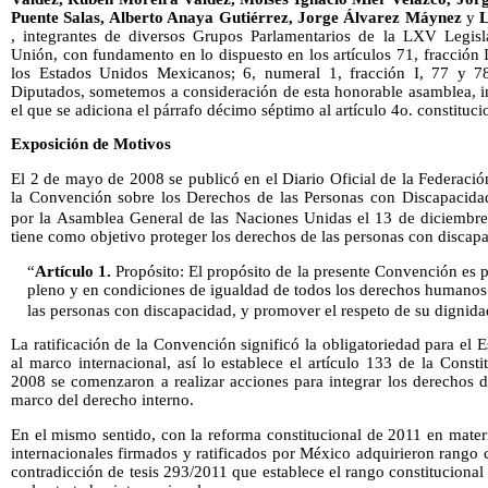
Puente Salas, Alberto Anaya Gutiérrez, Jorge Álvarez Máynez
y
L
, integrantes de diversos Grupos Parlamentarios de la LXV Legisl
Unión, con fundamento en lo dispuesto en los artículos 71, fracción I
los Estados Unidos Mexicanos; 6, numeral 1, fracción I, 77 y 
Diputados, sometemos a consideración de esta honorable asamblea, in
el que se adiciona el párrafo décimo séptimo al artículo 4o. constituci
Exposición de Motivos
El 2 de mayo de 2008 se publicó en el Diario Oficial de la Federaci
la Convención sobre los Derechos de las Personas con Discapacidad
por la Asamblea General de las Naciones Unidas el 13 de diciembr
tiene como objetivo proteger los derechos de las personas con discap
“
Artículo 1.
Propósito: El propósito de la presente Convención es 
pleno y en condiciones de igualdad de todos los derechos humanos 
las personas con discapacidad, y promover el respeto de su dignida
La ratificación de la Convención significó la obligatoriedad para el
al marco internacional, así lo establece el artículo 133 de la Cons
2008 se comenzaron a realizar acciones para integrar los derechos d
marco del derecho interno.
En el mismo sentido, con la reforma constitucional de 2011 en mater
internacionales firmados y ratificados por México adquirieron rango c
contradicción de tesis 293/2011 que establece el rango constitucion