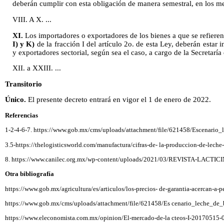
deberán cumplir con esta obligación de manera semestral, en los me
VIII. A X. ...
XI.
Los importadores o exportadores de los bienes a que se refieren l
I) y K)
de la fracción I del artículo 2o. de esta Ley, deberán estar 
y exportadores sectorial, según sea el caso, a cargo de la Secretarí
XII. a XXIII. ...
Transitorio
Único.
El presente decreto entrará en vigor el 1 de enero de 2022.
Referencias
1-2-4-6-7. https://www.gob.mx/cms/uploads/attachment/file/621458/Escenario
3.5-https://thelogisticsworld.com/manufactura/cifras-de- la-produccion-de-lech
8. https://www.canilec.org.mx/wp-content/uploads/2021/03/REVISTA-LACTICI
Otra bibliografía
https://www.gob.mx/agricultura/es/articulos/los-precios- de-garantia-acercan-a-
https://www.gob.mx/cms/uploads/attachment/file/621458/Es cenario_leche_de
https://www.eleconomista.com.mx/opinion/El-mercado-de-la cteos-I-20170515-