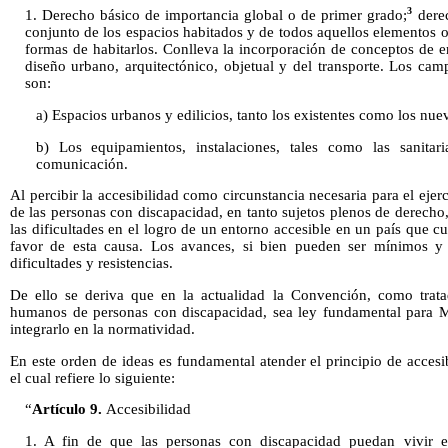
3
1. Derecho básico de importancia global o de primer grado;
derec
conjunto de los espacios habitados y de todos aquellos elementos o 
formas de habitarlos. Conlleva la incorporación de conceptos de 
diseño urbano, arquitectónico, objetual y del transporte. Los cam
son:
a) Espacios urbanos y edilicios, tanto los existentes como los nuevo
b) Los equipamientos, instalaciones, tales como las sanitar
comunicación.
Al percibir la accesibilidad como circunstancia necesaria para el ejer
de las personas con discapacidad, en tanto sujetos plenos de derecho
las dificultades en el logro de un entorno accesible en un país que 
favor de esta causa. Los avances, si bien pueden ser mínimos y 
dificultades y resistencias.
De ello se deriva que en la actualidad la Convención, como trata
humanos de personas con discapacidad, sea ley fundamental para Méx
integrarlo en la normatividad.
En este orden de ideas es fundamental atender el principio de acces
el cual refiere lo siguiente:
“
Artículo 9.
Accesibilidad
1. A fin de que las personas con discapacidad puedan vivir e