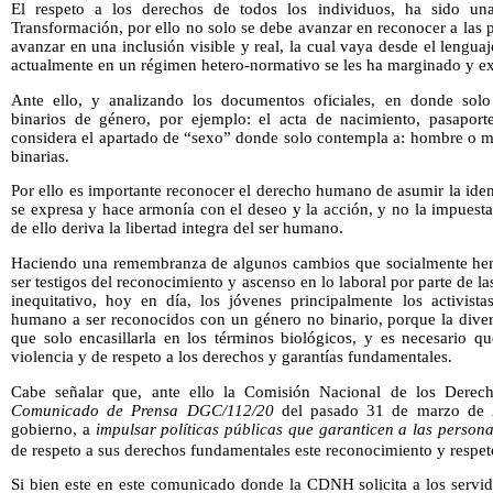
El respeto a los derechos de todos los individuos, ha sido un
Transformación, por ello no solo se debe avanzar en reconocer a las 
avanzar en una inclusión visible y real, la cual vaya desde el lengua
actualmente en un régimen hetero-normativo se les ha marginado y ex
Ante ello, y analizando los documentos oficiales, en donde sol
binarios de género, por ejemplo: el acta de nacimiento, pasaport
considera el apartado de “sexo” donde solo contempla a: hombre o mu
binarias.
Por ello es importante reconocer el derecho humano de asumir la ide
se expresa y hace armonía con el deseo y la acción, y no la impuest
de ello deriva la libertad integra del ser humano.
Haciendo una remembranza de algunos cambios que socialmente hemo
ser testigos del reconocimiento y ascenso en lo laboral por parte de 
inequitativo, hoy en día, los jóvenes principalmente los activis
humano a ser reconocidos con un género no binario, porque la div
que solo encasillarla en los términos biológicos, y es necesario q
violencia y de respeto a los derechos y garantías fundamentales.
Cabe señalar que, ante ello la Comisión Nacional de los Dere
Comunicado de Prensa DGC/112/20
del pasado 31 de marzo de 20
gobierno, a
impulsar políticas públicas que garanticen a las person
de respeto a sus derechos fundamentales este reconocimiento y respet
Si bien este en este comunicado donde la CDNH solicita a los servid