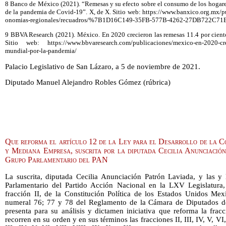
8 Banco de México (2021). “Remesas y su efecto sobre el consumo de los hogare
de la pandemia de Covid-19”. X, de X. Sitio web: https://www.banxico.org.mx/pu
onomias-regionales/recuadros/%7B1D16C149-35FB-577B-4262-27DB722C71
9 BBVA Research (2021). México. En 2020 crecieron las remesas 11.4 por ciento
Sitio web: https://www.bbvaresearch.com/publicaciones/mexico-en-2020-crec
mundial-por-la-pandemia/
Palacio Legislativo de San Lázaro, a 5 de noviembre de 2021.
Diputado Manuel Alejandro Robles Gómez (rúbrica)
Que reforma el artículo 12 de la Ley para el Desarrollo de la C
y Mediana Empresa, suscrita por la diputada Cecilia Anunciació
Grupo Parlamentario del PAN
La suscrita, diputada Cecilia Anunciación Patrón Laviada, y las y 
Parlamentario del Partido Acción Nacional en la LXV Legislatura,
fracción II, de la Constitución Política de los Estados Unidos Mex
numeral 76; 77 y 78 del Reglamento de la Cámara de Diputados d
presenta para su análisis y dictamen iniciativa que reforma la frac
recorren en su orden y en sus términos las fracciones II, III, IV, V, V