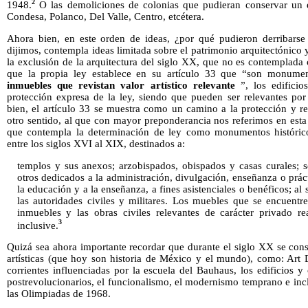
2
1948.
O las demoliciones de colonias que pudieran conservar un e
Condesa, Polanco, Del Valle, Centro, etcétera.
Ahora bien, en este orden de ideas, ¿por qué pudieron derribarse 
dijimos, contempla ideas limitada sobre el patrimonio arquitectónico 
la exclusión de la arquitectura del siglo XX, que no es contemplada c
que la propia ley establece en su artículo 33 que “son monument
inmuebles
que revistan valor artístico relevante
”, los edificio
protección expresa de la ley, siendo que pueden ser relevantes por 
bien, el artículo 33 se muestra como un camino a la protección y r
otro sentido, al que con mayor preponderancia nos referimos en esta in
que contempla la determinación de ley como monumentos histórico
entre los siglos XVI al XIX, destinados a:
templos y sus anexos; arzobispados, obispados y casas curales; 
otros dedicados a la administración, divulgación, enseñanza o práct
la educación y a la enseñanza, a fines asistenciales o benéficos; al 
las autoridades civiles y militares. Los muebles que se encuent
inmuebles y las obras civiles relevantes de carácter privado r
3
inclusive.
Quizá sea ahora importante recordar que durante el siglo XX se cons
artísticas (que hoy son historia de México y el mundo), como: Art 
corrientes influenciadas por la escuela del Bauhaus, los edificios y 
postrevolucionarios, el funcionalismo, el modernismo temprano e inc
las Olimpiadas de 1968.