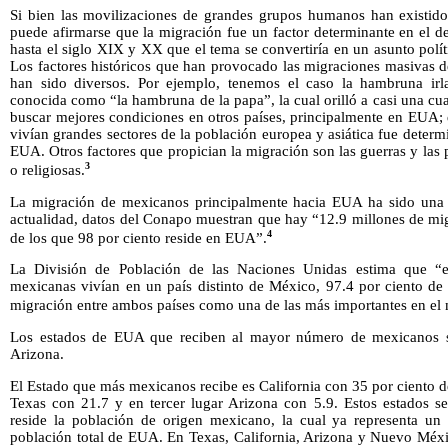
Si bien las movilizaciones de grandes grupos humanos han existid
puede afirmarse que la migración fue un factor determinante en el d
hasta el siglo XIX y XX que el tema se convertiría en un asunto polít
Los factores históricos que han provocado las migraciones masivas d
han sido diversos. Por ejemplo, tenemos el caso la hambruna ir
conocida como “la hambruna de la papa”, la cual orilló a casi una cua
buscar mejores condiciones en otros países, principalmente en EUA; 
vivían grandes sectores de la población europea y asiática fue deter
EUA. Otros factores que propician la migración son las guerras y las p
3
o religiosas.
La migración de mexicanos principalmente hacia EUA ha sido una c
actualidad, datos del Conapo muestran que hay “12.9 millones de mi
4
de los que 98 por ciento reside en EUA”.
La División de Población de las Naciones Unidas estima que “
mexicanas vivían en un país distinto de México, 97.4 por ciento de 
migración entre ambos países como una de las más importantes en el
Los estados de EUA que reciben al mayor número de mexicanos so
Arizona.
El Estado que más mexicanos recibe es California con 35 por ciento d
Texas con 21.7 y en tercer lugar Arizona con 5.9. Estos estados 
reside la población de origen mexicano, la cual ya representa un 
población total de EUA. En Texas, California, Arizona y Nuevo Méxi