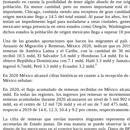
(tomando en cuenta la posibilidad de tener algún abuelo de ese orige
población. En menor cantidad, pero no menos importante está el e
importante, Chicago, continúa siendo una receptora de gran cantidad
origen mexicano llega a 14.5 del total estatal. Al pasar los años, los
tenían un impedimento legal para trasladarse a otras ciudades, gene
mexicano tenga presencia en otros estados como Oregón, Washington,
dichos estados la población de origen mexicano llega a superar 10 por c
Una de las grandes aportaciones que hacen los migrantes al país s
Anuario de Migración y Remesas, México 2020, indican que en 2019 
remesas de América Latina y el Caribe, con la cantidad de 36 mi
recibió 10.5 mdd, El Salvador 5.6 mdd y Honduras 5.4 mdd. En la re
obtuvo República Dominicana con 7.1 mdd, Haití 3.3 mdd y Jamaic
7
ingresó 6.7mdd, Perú 3.3 mdd y Ecuador 3.2 mdd.
En 2020 México alcanzó cifras históricas en cuanto a la recepción de 
México señalan:
En 2020, el flujo acumulado de remesas recibidas en México alcanz
mdd. En todas las regiones, los ingresos por remesas se incrementar
remesas acumuladas durante 2020 alcanzaron un nivel de 5 mil 902 m
mdd, en el centro de 12 mil 726 mdd y en el sur de 7 mil 475 mdd, 
respecto a 2019 de 14.6, 12.3, 10.4 y 9.2 por ciento, respectivamente.
La cifra de remesas que envían nuestros migrantes representa el
secretarías de Estado juntas. De esta manera se puede observar la 
dinero de los mexicanos en el exterior hacia nuestro país. Datos de B