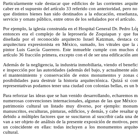
Particularmente vale destacar que edificios de las corrientes arqui
caber en el supuesto del artículo 33 referido con anterioridad, pero no
que distintos bienes han sido destinados a la educación, enseñanza, 
servicio y ornato público, entre otros de los señalados por el artículo.
Por ejemplo, la iglesia construida en el Hospital General Dr. Pedro L
entonces era el complejo de la leprosería de Zoquiapan y que fue
diseñada por el reconocido arquitecto Israel Katzman, destaca 
arquitectura expresionista en México, sumado, los vitrales que l
pintor Luis García Guerrero. Este inmueble cumple con muchos de
artículo 36 fracción primera, excepto con el de ser una edificación ant
Además de la negligencia, la industria inmobiliaria, viendo el benefi
e inspección por las autoridades (además del bajo, y actualmente aú
el mantenimiento y conservación de estos monumentos y zonas 
posibilidades para destruir la historia arquitectónica. Quizá si c
representativas podamos tener una ciudad con colonias bellas, es un
Para reforzar las ideas que se han venido desarrollando, echaremos m
numerosas convenciones internacionales, algunas de las que México e
patrimonio cultural un listado muy diverso, por ejemplo: monume
manuscritos, esculturas, pinturas, edificios, y demás, y cabe resaltar 
debido a múltiples factores que se suscitaron al suscribir cada una
van a ser objeto de análisis de la presente exposición de motivos, per
un coincidente en ellas: todas incluyen a los monumentos arquite
cultural.