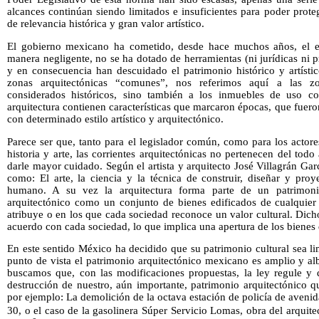
alcances continúan siendo limitados e insuficientes para poder pro
de relevancia histórica y gran valor artístico.
El gobierno mexicano ha cometido, desde hace muchos años, el err
manera negligente, no se ha dotado de herramientas (ni jurídicas ni
y en consecuencia han descuidado el patrimonio histórico y artísti
zonas arquitectónicas “comunes”, nos referimos aquí a las 
considerados históricos, sino también a los inmuebles de uso cot
arquitectura contienen características que marcaron épocas, que fuero
con determinado estilo artístico y arquitectónico.
Parece ser que, tanto para el legislador común, como para los actor
historia y arte, las corrientes arquitectónicas no pertenecen del to
darle mayor cuidado. Según el artista y arquitecto José Villagrán Gar
como: El arte, la ciencia y la técnica de construir, diseñar y proy
humano. A su vez la arquitectura forma parte de un patrimon
arquitectónico como un conjunto de bienes edificados de cualquier 
atribuye o en los que cada sociedad reconoce un valor cultural. Dicho
acuerdo con cada sociedad, lo que implica una apertura de los bienes 
En este sentido México ha decidido que su patrimonio cultural sea l
punto de vista el patrimonio arquitectónico mexicano es amplio y albe
buscamos que, con las modificaciones propuestas, la ley regule y d
destrucción de nuestro, aún importante, patrimonio arquitectónico q
por ejemplo: La demolición de la octava estación de policía de aven
30, o el caso de la gasolinera Súper Servicio Lomas, obra del arquite