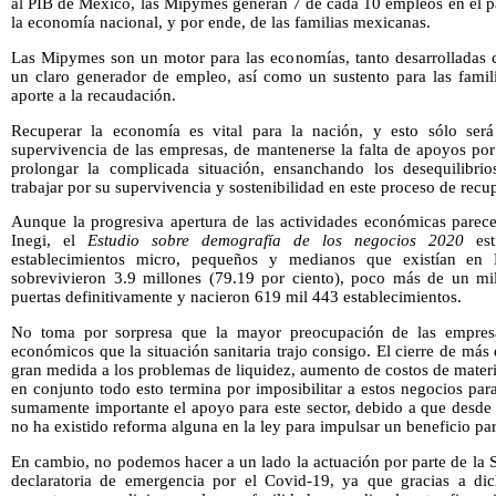
al PIB de México, las Mipymes generan 7 de cada 10 empleos en el paí
la economía nacional, y por ende, de las familias mexicanas.
Las Mipymes son un motor para las economías, tanto desarrolladas
un claro generador de empleo, así como un sustento para las famili
aporte a la recaudación.
Recuperar la economía es vital para la nación, y esto sólo será 
supervivencia de las empresas, de mantenerse la falta de apoyos po
prolongar la complicada situación, ensanchando los desequilibrio
trabajar por su supervivencia y sostenibilidad en este proceso de recu
Aunque la progresiva apertura de las actividades económicas parec
Inegi, el
Estudio sobre demografía de los negocios 2020
es
establecimientos micro, pequeños y medianos que existían en 
sobrevivieron 3.9 millones (79.19 por ciento), poco más de un mil
puertas definitivamente y nacieron 619 mil 443 establecimientos.
No toma por sorpresa que la mayor preocupación de las empresas
económicos que la situación sanitaria trajo consigo. El cierre de m
gran medida a los problemas de liquidez, aumento de costos de materia
en conjunto todo esto termina por imposibilitar a estos negocios para
sumamente importante el apoyo para este sector, debido a que desde 
no ha existido reforma alguna en la ley para impulsar un beneficio pa
En cambio, no podemos hacer a un lado la actuación por parte de la S
declaratoria de emergencia por el Covid-19, ya que gracias a d