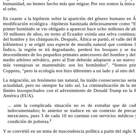
humanidad, no hemos hecho más que migrar. Por eso somos la única 
el orbe.
En cuanto a la hipótesis sobre la aparición del género humano en Á
modificación ecológica –hipótesis bautizada deliciosamente como “Ea
primer homínido se vio obligado a aparecer hace ocho millones de añ
10 millones de años, en torno al Ecuador existía una selva continua
del hombre y los chimpancés. Después, África se partió, el valle del Ri
kilómetros y se erigió una especie de muralla natural que contiene la
Índico, la región se irá degradando, perderá los bosques y se tr
descendientes de los pequeños primates antecesores del hombre y del
medio arbóreo selvático, pero al Este deberán adaptarse a un nuevo
más ventajosas se mantendrán: son los homínidos”. “Somos pri
Coppens, “pero la ecología nos hizo diferentes a un lado y al otro del 
La migración, un fenómeno tan natural, ha traído consecuencias serias
actualidad, pero no siempre ha sido así. La criminalización de la m
límites insospechados con el advenimiento de Donald Trump en la P
América (EUA).
... ante la complicada situación no es de extrañar que de ca
indocumentados; lo anterior se traduce en un contexto de prec
mexicanos, pues 3 de cada 10 no cuentan con servicios médicos y
2
condición de pobreza.
Y se convirtió en un tema de trascendencia política a partir del siglo 