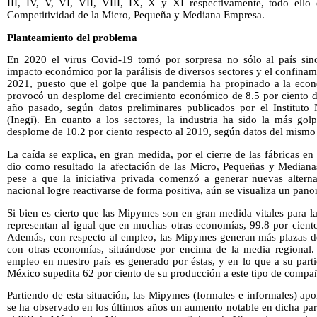
III, IV, V, VI, VII, VIII, IX, X y XI respectivamente, todo ello
Competitividad de la Micro, Pequeña y Mediana Empresa.
Planteamiento del problema
En 2020 el virus Covid-19 tomó por sorpresa no sólo al país sino
impacto económico por la parálisis de diversos sectores y el confinam
2021, puesto que el golpe que la pandemia ha propinado a la eco
provocó un desplome del crecimiento económico de 8.5 por ciento de
año pasado, según datos preliminares publicados por el Instituto 
(Inegi). En cuanto a los sectores, la industria ha sido la más gol
desplome de 10.2 por ciento respecto al 2019, según datos del mismo i
La caída se explica, en gran medida, por el cierre de las fábricas e
dio como resultado la afectación de las Micro, Pequeñas y Median
pese a que la iniciativa privada comenzó a generar nuevas altern
nacional logre reactivarse de forma positiva, aún se visualiza un p
Si bien es cierto que las Mipymes son en gran medida vitales para l
representan al igual que en muchas otras economías, 99.8 por ciento
Además, con respecto al empleo, las Mipymes generan más plazas d
con otras economías, situándose por encima de la media regional.
empleo en nuestro país es generado por éstas, y en lo que a su parti
México supedita 62 por ciento de su producción a este tipo de compañ
Partiendo de esta situación, las Mipymes (formales e informales) apo
se ha observado en los últimos años un aumento notable en dicha par