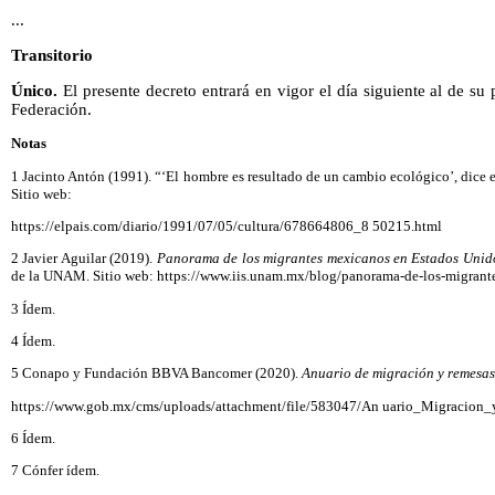
...
Transitorio
Único.
El presente decreto entrará en vigor el día siguiente al de su 
Federación.
Notas
1 Jacinto Antón (1991). “‘El hombre es resultado de un cambio ecológico’, dice
Sitio web:
https://elpais.com/diario/1991/07/05/cultura/678664806_8 50215.html
2 Javier Aguilar (2019).
Panorama de los migrantes mexicanos en Estados Unid
de la UNAM. Sitio web: https://www.iis.unam.mx/blog/panorama-de-los-migrant
3 Ídem.
4 Ídem.
5 Conapo y Fundación BBVA Bancomer (2020).
Anuario de migración y remesas
https://www.gob.mx/cms/uploads/attachment/file/583047/An uario_Migracion
6 Ídem.
7 Cónfer ídem.