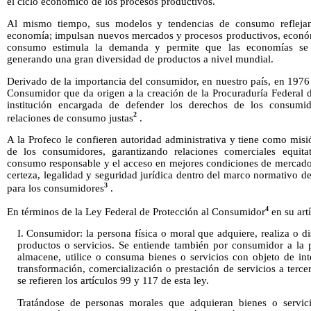
el ciclo económico de los procesos productivos.
Al mismo tiempo, sus modelos y tendencias de consumo reflejan
economía; impulsan nuevos mercados y procesos productivos, econó
consumo estimula la demanda y permite que las economías se 
generando una gran diversidad de productos a nivel mundial.
Derivado de la importancia del consumidor, en nuestro país, en 1976
Consumidor que da origen a la creación de la Procuraduría Federal d
institución encargada de defender los derechos de los consumid
2
relaciones de consumo justas
.
A la Profeco le confieren autoridad administrativa y tiene como mis
de los consumidores, garantizando relaciones comerciales equitat
consumo responsable y el acceso en mejores condiciones de mercado 
certeza, legalidad y seguridad jurídica dentro del marco normativo
3
para los consumidores
.
4
En términos de la Ley Federal de Protección al Consumidor
en su art
I. Consumidor: la persona física o moral que adquiere, realiza o di
productos o servicios. Se entiende también por consumidor a la 
almacene, utilice o consuma bienes o servicios con objeto de in
transformación, comercialización o prestación de servicios a terc
se refieren los artículos 99 y 117 de esta ley.
Tratándose de personas morales que adquieran bienes o servici