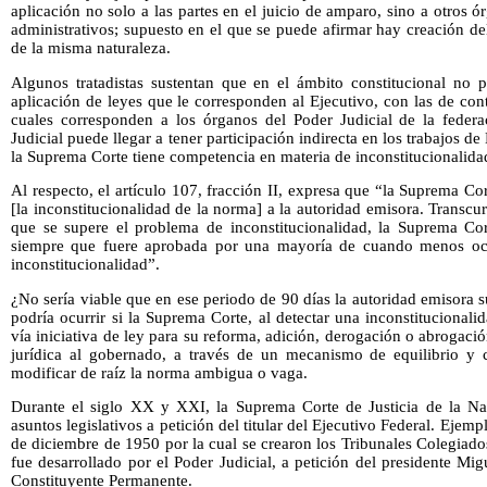
aplicación no solo a las partes en el juicio de amparo, sino a otros ó
administrativos; supuesto en el que se puede afirmar hay creación de
de la misma naturaleza.
Algunos tratadistas sustentan que en el ámbito constitucional no 
aplicación de leyes que le corresponden al Ejecutivo, con las de cont
cuales corresponden a los órganos del Poder Judicial de la feder
Judicial puede llegar a tener participación indirecta en los trabajos d
la Suprema Corte tiene competencia en materia de inconstitucionalida
Al respecto, el artículo 107, fracción II, expresa que “la Suprema Cor
[la inconstitucionalidad de la norma] a la autoridad emisora. Transcur
que se supere el problema de inconstitucionalidad, la Suprema Cort
siempre que fuere aprobada por una mayoría de cuando menos ocho
inconstitucionalidad”.
¿No sería viable que en ese periodo de 90 días la autoridad emisora s
podría ocurrir si la Suprema Corte, al detectar una inconstitucionali
vía iniciativa de ley para su reforma, adición, derogación o abrogaci
jurídica al gobernado, a través de un mecanismo de equilibrio y 
modificar de raíz la norma ambigua o vaga.
Durante el siglo XX y XXI, la Suprema Corte de Justicia de la Na
asuntos legislativos a petición del titular del Ejecutivo Federal. Ejemp
de diciembre de 1950 por la cual se crearon los Tribunales Colegiados 
fue desarrollado por el Poder Judicial, a petición del presidente Mig
Constituyente Permanente.