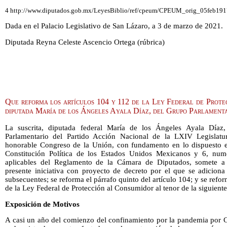
4 http://www.diputados.gob.mx/LeyesBiblio/ref/cpeum/CPEUM_orig_05feb1917
Dada en el Palacio Legislativo de San Lázaro, a 3 de marzo de 2021.
Diputada Reyna Celeste Ascencio Ortega (rúbrica)
Que reforma los artículos 104 y 112 de la Ley Federal de Prote
diputada María de los Ángeles Ayala Díaz, del Grupo Parlament
La suscrita, diputada federal María de los Ángeles Ayala Díaz
Parlamentario del Partido Acción Nacional de la LXIV Legislat
honorable Congreso de la Unión, con fundamento en lo dispuesto en 
Constitución Política de los Estados Unidos Mexicanos y 6, num
aplicables del Reglamento de la Cámara de Diputados, somete a 
presente iniciativa con proyecto de decreto por el que se adiciona
subsecuentes; se reforma el párrafo quinto del artículo 104; y se refor
de la Ley Federal de Protección al Consumidor al tenor de la siguiente
Exposición de Motivos
A casi un año del comienzo del confinamiento por la pandemia por C