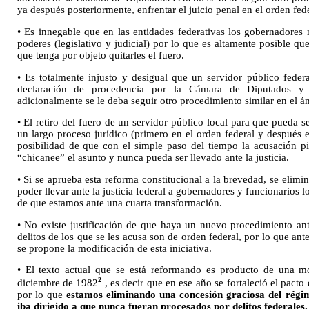
ya después posteriormente, enfrentar el juicio penal en el orden fede
• Es innegable que en las entidades federativas los gobernadores 
poderes (legislativo y judicial) por lo que es altamente posible qu
que tenga por objeto quitarles el fuero.
• Es totalmente injusto y desigual que un servidor público federal
declaración de procedencia por la Cámara de Diputados y 
adicionalmente se le deba seguir otro procedimiento similar en el ám
• El retiro del fuero de un servidor público local para que pueda s
un largo proceso jurídico (primero en el orden federal y después e
posibilidad de que con el simple paso del tiempo la acusación p
“chicanee” el asunto y nunca pueda ser llevado ante la justicia.
• Si se aprueba esta reforma constitucional a la brevedad, se elimi
poder llevar ante la justicia federal a gobernadores y funcionarios l
de que estamos ante una cuarta transformación.
• No existe justificación de que haya un nuevo procedimiento ante
delitos de los que se les acusa son de orden federal, por lo que ante
se propone la modificación de esta iniciativa.
• El texto actual que se está reformando es producto de una mo
2
diciembre de 1982
, es decir que en ese año se fortaleció el pact
por lo que
estamos eliminando una concesión graciosa del régim
iba dirigido a que nunca fueran procesados por delitos federales.