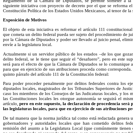
Reglamento de la Cámara de Diputados, se permite someter a la c
siguiente iniciativa con proyecto de decreto por el que se reforma el
Constitución Política de los Estados Unidos Mexicanos, al tenor de la 
Exposición de Motivos
El objeto de esta iniciativa es reformar el artículo 111 constituciona
que cometa un delito federal pueda ser sujeto del procedimiento de jui
por la Cámara de Diputados y poder ser llevado al juicio penal, elimi
envíe a la legislatura local.
Actualmente si un servidor público de los estados –de los que goz
delito federal, se le tiene que seguir el “desafuero”, pero en este s
será para el efecto de que la Cámara de Diputados se lo comunique a 
para que en ejercicio de sus atribuciones proceda como corresponda. P
quinto párrafo del artículo 111 de la Constitución federal:
Para poder proceder penalmente por delitos federales contra los eje
diputados locales, magistrados de los Tribunales Superiores de Justic
caso los miembros de los Consejos de las Judicaturas locales, y los
las Constituciones locales les otorgue autonomía se seguirá el mis
artículo
,
pero en este supuesto, la declaración de procedencia será 
las legislaturas locales, para que en ejercicio de sus atribuciones
De tal manera que la norma jurídica tal como está redactada genera 
gobernadores y autoridades locales que han cometido delitos fed
remisión del asunto a la Legislatura Local (que comúnmente tienen