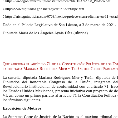
3 https://www.gob.mx/cms/uploads/attachment/file/1037/2.6.8_Profeco.pdf
4 http://www.diputados.gob.mx/LeyesBiblio/ref/lfpc.htm
5 https://aristeguinoticias.com/0708/mexico/profeco-cierra-oficinas-en-11 -estad
Dado en el Palacio Legislativo de San Lázaro, a 3 de marzo de 2021.
Diputada María de los Ángeles Ayala Díaz (rúbrica)
Que adiciona el artículo 71 de la Constitución Política de los E
la diputada Mariana Rodríguez Mier y Terán, del Grupo Parlame
La suscrita, diputada Mariana Rodríguez Mier y Terán, diputada de 
Diputados del honorable Congreso de la Unión, integrante del
Revolucionario Institucional, de conformidad con el artículo 71, fracc
los Estados Unidos Mexicanos, presenta iniciativa con proyecto de de
VI, así como un primer párrafo al artículo 71 la Constitución Polític
los términos siguientes.
Exposición de Motivos
La Suprema Corte de Justicia de la Nación es el máximo tribunal con