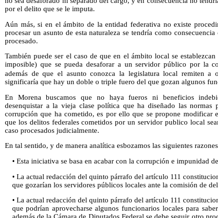
no sea desaforado ni separado del cargo, y en consecuencia no tendría
por el delito que se le imputa.
Aún más, si en el ámbito de la entidad federativa no existe proced
procesar un asunto de esta naturaleza se tendría como consecuencia 
procesado.
También puede ser el caso de que en el ámbito local se establezcan
imposible) que se pueda desaforar a un servidor público por la co
además de que el asunto conozca la legislatura local remiten a o
significaría que hay un doble o triple fuero del que gozan algunos fun
En Morena buscamos que no haya fueros ni beneficios indebi
desenquistar a la vieja clase política que ha diseñado las normas 
corrupción que ha cometido, es por ello que se propone modificar el
que los delitos federales cometidos por un servidor publico local se
caso procesados judicialmente.
En tal sentido, y de manera analítica esbozamos las siguientes razones 
• Esta iniciativa se basa en acabar con la corrupción e impunidad de
• La actual redacción del quinto párrafo del artículo 111 constitucio
que gozarían los servidores públicos locales ante la comisión de deli
• La actual redacción del quinto párrafo del artículo 111 constituc
que podrían aprovecharse algunos funcionarios locales para sabe
además de la Cámara de Diputados Federal se debe seguir otro proc