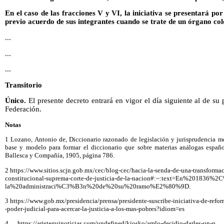
En el caso de las fracciones V y VI, la iniciativa se presentará por
previo acuerdo de sus integrantes cuando se trate de un órgano col
...
...
...
Transitorio
Único.
El presente decreto entrará en vigor el día siguiente al de su 
Federación.
Notas
1 Lozano, Antonio de, Diccionario razonado de legislación y jurisprudencia me
base y modelo para formar el diccionario que sobre materias análogas españo
Ballesca y Compañía, 1905, página 786.
2 https://www.sitios.scjn.gob.mx/cec/blog-cec/hacia-la-senda-de-una-transforma
constitucional-suprema-corte-de-justicia-de-la-nacion#:~:text=En%201836
la%20administraci%C3%B3n%20de%20su%20ramo%E2%80%9D.
3 https://www.gob.mx/presidencia/prensa/presidente-suscribe-iniciativa-de-refor
-poder-judicial-para-acercar-la-justicia-a-los-mas-pobres?idiom=es
4 https://aristeguinoticias.com/undefined/kiosko/amlo-decidio-darles-un-p or