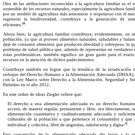
Otra de las atribuciones reconocidas a la agricultura familiar es e
sostenible de los recursos naturales, especialmente la agricultura fam
por un modelo de agricultura más armonioso y respetuoso con el me
regenerar la biodiversidad, contribuye a la generación de sist
10
eficientes.
Ahora bien, la agricultura familiar contribuye, evidentemente, en m
población, ya que al proveer alimentos naturales, saludables y bala
deje de consumir alimentos que producen obesidad y sobrepeso, lo q
problema de salud pública que, además de representar un verdadero 
estas problemáticas, también significa un gran gasto para el erari
recursos en la atención de dichos padecimientos.
Contribuye también en lograr que la temática de la erradicación 
enfoque del Derecho Humano a la Alimentación Adecuada (DHAA), qu
con la Ley Marco sobre Derecho a la Alimentación, Seguridad y Sob
Parlatino en el año 2012.
En este orden de ideas Ziegler refiere que:
El derecho a una alimentación adecuada es un derecho humano,
acceso, de manera regular, permanente y libre, sea directamente, 
alimentación cuantitativa y cualitativamente adecuada y suficient
culturales de la población a que pertenece el consumidor y que g
11
individual y colectiva, libre de angustias, satisfactoria y digna.
Esta concepción de la alimentación adecuada dio lugar a la c