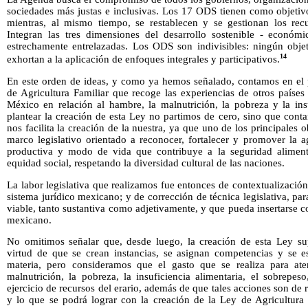
sociedades más justas e inclusivas. Los 17 ODS tienen como objetiv
mientras, al mismo tiempo, se restablecen y se gestionan los recu
Integran las tres dimensiones del desarrollo sostenible - económ
estrechamente entrelazadas. Los ODS son indivisibles: ningún objet
14
exhortan a la aplicación de enfoques integrales y participativos.
En este orden de ideas, y como ya hemos señalado, contamos en el
de Agricultura Familiar que recoge las experiencias de otros paíse
México en relación al hambre, la malnutrición, la pobreza y la insu
plantear la creación de esta Ley no partimos de cero, sino que con
nos facilita la creación de la nuestra, ya que uno de los principales
marco legislativo orientado a reconocer, fortalecer y promover la ag
productiva y modo de vida que contribuye a la seguridad alimenta
equidad social, respetando la diversidad cultural de las naciones.
La labor legislativa que realizamos fue entonces de contextualización
sistema jurídico mexicano; y de corrección de técnica legislativa, p
viable, tanto sustantiva como adjetivamente, y que pueda insertarse c
mexicano.
No omitimos señalar que, desde luego, la creación de esta Ley su
virtud de que se crean instancias, se asignan competencias y se es
materia, pero consideramos que el gasto que se realiza para at
malnutrición, la pobreza, la insuficiencia alimentaria, el sobrepes
ejercicio de recursos del erario, además de que tales acciones son de
y lo que se podrá lograr con la creación de la Ley de Agricultura 