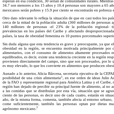
esperan en esa condición, 30 serían de comunidades rurales. Mientras
34.7 son menores a los 15 años y 10.4 personas son mayores a 65 año
mexicanos serán pobres y 15.9 por ciento se encontrarán en pobreza 
Otro dato relevante lo refleja la situación de que en casi todos los paí
cerca de la mitad de la población adulta (360 millones de personas
140 millones de personas -el 23% de la población regional- t
prevalencias en los países del Caribe y afectando desproporciona
países, la tasa de obesidad femenina es 10 puntos porcentuales superi
Sin duda alguna que esta tendencia es grave y preocupante, ya que e
obesidad en la región, se encuentra motivada principalmente por 
alimentarios, con el consumo de alimentos altamente procesados e
equilibrados, es decir, existe una tendencia creciente en la región r
provienen directamente del campo, sino que son procesados, por lo q
es muy elevado, lo que los convierte en alimentos que producen obes
Aunado a lo anterior, Alicia Bárcena, secretaria ejecutiva de la CE
posibilidad de una crisis alimentaria”, en ese orden de ideas Julio 
de la FAO y representante regional para América Latina y el Caribe, r
región han dejado de percibir su principal fuente de alimento, al no a
a las comidas que se distribuían por esta vía, situación que se agr
ciento de las personas, es decir uno de cada cuatro, estarán en situa
año, de la misma forma, comenta, también afecta al entorno urbano, 
come suficientemente, también las personas optan por dietas ma
7
agrónomo mexicano.