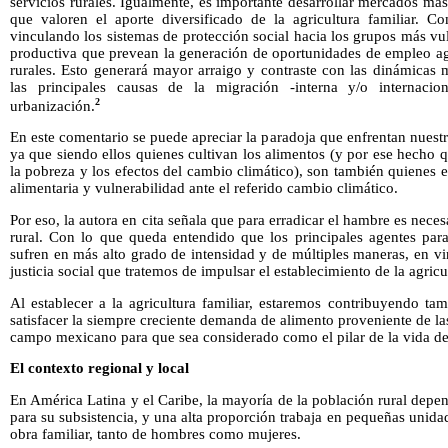
servicios rurales. Igualmente, es importante desarrollar mercados más 
que valoren el aporte diversificado de la agricultura familiar. C
vinculando los sistemas de protección social hacia los grupos más vul
productiva que prevean la generación de oportunidades de empleo agrí
rurales. Esto generará mayor arraigo y contraste con las dinámicas 
las principales causas de la migración -interna y/o internaci
2
urbanización.
En este comentario se puede apreciar la paradoja que enfrentan nuestr
ya que siendo ellos quienes cultivan los alimentos (y por ese hecho
la pobreza y los efectos del cambio climático), son también quienes
alimentaria y vulnerabilidad ante el referido cambio climático.
Por eso, la autora en cita señala que para erradicar el hambre es nece
rural. Con lo que queda entendido que los principales agentes par
sufren en más alto grado de intensidad y de múltiples maneras, en vi
justicia social que tratemos de impulsar el establecimiento de la agricu
Al establecer a la agricultura familiar, estaremos contribuyendo tamb
satisfacer la siempre creciente demanda de alimento proveniente de la
campo mexicano para que sea considerado como el pilar de la vida del
El contexto regional y local
En América Latina y el Caribe, la mayoría de la población rural dep
para su subsistencia, y una alta proporción trabaja en pequeñas unid
obra familiar, tanto de hombres como mujeres.