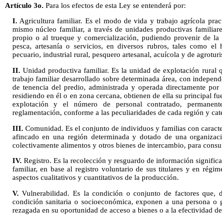
Artículo 3o.
Para los efectos de esta Ley se entenderá por:
I.
Agricultura familiar. Es el modo de vida y trabajo agrícola pr
mismo núcleo familiar, a través de unidades productivas familiar
propio o al trueque y comercialización, pudiendo provenir de la re
pesca, artesanía o servicios, en diversos rubros, tales como el hor
pecuario, industrial rural, pesquero artesanal, acuícola y de agrotur
II.
Unidad productiva familiar. Es la unidad de explotación rural
trabajo familiar desarrollado sobre determinada área, con indepen
de tenencia del predio, administrada y operada directamente por
residiendo en él o en zona cercana, obtienen de ella su principal f
explotación y el número de personal contratado, permanente
reglamentación, conforme a las peculiaridades de cada región y cat
III.
Comunidad. Es el conjunto de individuos y familias con caracter
afincado en una región determinada y dotado de una organizaci
colectivamente alimentos y otros bienes de intercambio, para cons
IV.
Registro. Es la recolección y resguardo de información significa
familiar, en base al registro voluntario de sus titulares y en régi
aspectos cualitativos y cuantitativos de la producción.
V.
Vulnerabilidad. Es la condición o conjunto de factores que, d
condición sanitaria o socioeconómica, exponen a una persona o 
rezagada en su oportunidad de acceso a bienes o a la efectividad d