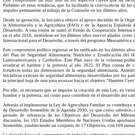
Este compromiso ha sido uno de los aspectos claves que ha facili
Parlatino en estas temáticas, que ha facilitado la convocatoria de las
impulso permanente al trabajo de la Comisión en los últimos años.
Desde su gestación, la Iniciativa obtuvo el apoyo decidido de la Org
la Alimentación y la Agricultura (FAO) y de la Agencia Española d
Desarrollo. A esta visión se sumó el Fondo de Cooperación Internac
en el año 2010, uniéndose en los últimos años nuevos aliados como
Internacional para el Desarrollo, a través del programa Mesoamérica 
Este compromiso político regional se ha ratificado en los últimos añ
del Plan de Seguridad Alimentaria, Nutrición y Erradicación del
Latinoamericanos y Caribeños. Este Plan nace de la voluntad políti
erradicar el hambre y la pobreza al año 2025. El Plan consta de cu
fortalecer todas las dimensiones de la seguridad alimentaria. Asimism
iniciativas exitosas de seguridad alimentaria desarrolladas por los paí
la principal hoja de ruta para avanzar hacia el objetivo “Hambre Cero
Por ello, es necesario que se impulse la creación de esta Ley, en virtu
hambre y la pobreza, así como para contribuir en el desarrollo del c
Además al implementar la Ley de Agricultura Familiar se contribuye 
de Desarrollo Sostenible de la Agenda 2030, ya que como sabemos, en
periodo de referencia de los Objetivos del Desarrollo del Milen
discusión, los 193 Estados Miembros de Naciones Unidas aprobaron
Sostenible, estableciendo un conjunto de 17 Objetivos, con 169 metas,
La Agenda busca el compromiso de todos los gobiernos, organizacione