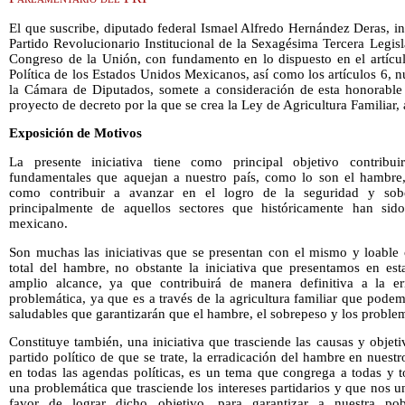
El que suscribe, diputado federal Ismael Alfredo Hernández Deras, i
Partido Revolucionario Institucional de la Sexagésima Tercera Legis
Congreso de la Unión, con fundamento en lo dispuesto en el artículo
Política de los Estados Unidos Mexicanos, así como los artículos 6,
la Cámara de Diputados, somete a consideración de esta honorable a
proyecto de decreto por la que se crea la Ley de Agricultura Familiar, a
Exposición de Motivos
La presente iniciativa tiene como principal objetivo contribu
fundamentales que aquejan a nuestro país, como lo son el hambre, 
como contribuir a avanzar en el logro de la seguridad y sobe
principalmente de aquellos sectores que históricamente han s
mexicano.
Son muchas las iniciativas que se presentan con el mismo y loable o
total del hambre, no obstante la iniciativa que presentamos en es
amplio alcance, ya que contribuirá de manera definitiva a la err
problemática, ya que es a través de la agricultura familiar que pode
saludables que garantizarán que el hambre, el sobrepeso y los proble
Constituye también, una iniciativa que trasciende las causas y objeti
partido político de que se trate, la erradicación del hambre en nuest
en todas las agendas políticas, es un tema que congrega a todas y to
una problemática que trasciende los intereses partidarios y que nos u
favor de lograr dicho objetivo, para garantizar a nuestra po