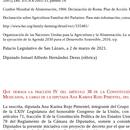
2001), Doc. E/CN.4/2001/53, párrafo 14.
Cumbre Mundial de Alimentación, 1966. Declaración de Roma. Plan de Acción. 
Declaración sobre Agricultura Familiar del Parlatino. Para más información, consu
http://www.fao.org/family-farming/detail/es/c/335481/
Organización de las Naciones Unidas para la Agricultura y la Alimentación,
La a
la ejecución de la Agenda 2030 para el Desarrollo Sostenible, 2016,
s/p.
Palacio Legislativo de San Lázaro, a 2 de marzo de 2021.
Diputado Ismael Alfredo Hernández Deras (rúbrica)
Que deroga la fracción IV del artículo 38 de la Constitució
Mexicanos, a cargo de la diputada Ana Karina Rojo Pimentel, de
La suscrita, diputada Ana Karina Rojo Pimentel, integrante del Grupo 
de la LXIV Legislatura del honorable Congreso de la Unión, con
artículos 71, fracción II de la Constitución Política de los Estados U
78 del Reglamento de la Cámara de Diputados, somete a consid
Diputados la presente iniciativa con proyecto de decreto por el que se