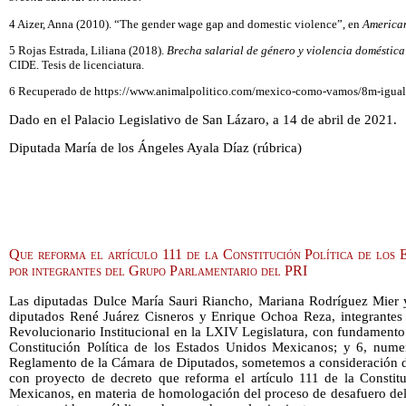
4 Aizer, Anna (2010). “The gender wage gap and domestic violence”, en
America
5 Rojas Estrada, Liliana (2018).
Brecha salarial de género y violencia doméstic
CIDE. Tesis de licenciatura.
6 Recuperado de https://www.animalpolitico.com/mexico-como-vamos/8m-igualda
Dado en el Palacio Legislativo de San Lázaro, a 14 de abril de 2021.
Diputada María de los Ángeles Ayala Díaz (rúbrica)
Que reforma el artículo 111 de la Constitución Política de los 
por integrantes del Grupo Parlamentario del PRI
Las diputadas Dulce María Sauri Riancho, Mariana Rodríguez Mier y 
diputados René Juárez Cisneros y Enrique Ochoa Reza, integrantes 
Revolucionario Institucional en la LXIV Legislatura, con fundamento e
Constitución Política de los Estados Unidos Mexicanos; y 6, numer
Reglamento de la Cámara de Diputados, sometemos a consideración de
con proyecto de decreto que reforma el artículo 111 de la Constitu
Mexicanos, en materia de homologación del proceso de desafuero del 