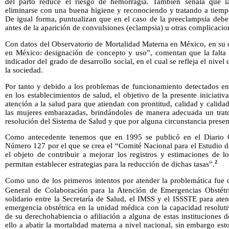
del parto reduce el riesgo de hemorragia. También señala que la
eliminarse con una buena higiene y reconociendo y tratando a tiemp
De igual forma, puntualizan que en el caso de la preeclampsia debe
antes de la aparición de convulsiones (eclampsia) u otras complicaci
Con datos del Observatorio de Mortalidad Materna en México, en su
en México: designación de concepto y uso”, comentan que la falta 
indicador del grado de desarrollo social, en el cual se refleja el nivel 
la sociedad.
Por tanto y debido a los problemas de funcionamiento detectados ent
en los establecimientos de salud, el objetivo de la presente iniciativ
atención a la salud para que atiendan con prontitud, calidad y calidad
las mujeres embarazadas, brindándoles de manera adecuada un trat
resolución del Sistema de Salud y que por alguna circunstancia prese
Como antecedente tenemos que en 1995 se publicó en el Diario O
Número 127 por el que se crea el “Comité Nacional para el Estudio d
el objeto de contribuir a mejorar los registros y estimaciones de l
2
permitan establecer estrategias para la reducción de dichas tasas”.
Como uno de los primeros intentos por atender la problemática fue 
General de Colaboración para la Atención de Emergencias Obstétri
solidario entre la Secretaría de Salud, el IMSS y el ISSSTE para at
emergencia obstétrica en la unidad médica con la capacidad resolut
de su derechohabiencia o afiliación a alguna de estas instituciones
ello a abatir la mortalidad materna a nivel nacional, sin embargo esto