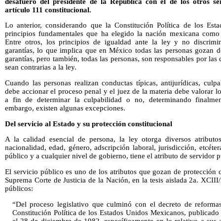
desafuero del presidente de la República con el de los otros se
artículo 111 constitucional.
Lo anterior, considerando que la Constitución Política de los Es
principios fundamentales que ha elegido la nación mexicana como b
Entre otros, los principios de igualdad ante la ley y no discrim
garantías, lo que implica que en México todas las personas gozan 
garantías, pero también, todas las personas, son responsables por las
sean contrarias a la ley.
Cuando las personas realizan conductas típicas, antijurídicas, culpa
debe accionar el proceso penal y el juez de la materia debe valorar l
a fin de determinar la culpabilidad o no, determinando finalmen
embargo, existen algunas excepciones.
Del servicio al Estado y su protección constitucional
A la calidad esencial de persona, la ley otorga diversos atribut
nacionalidad, edad, género, adscripción laboral, jurisdicción, etcétera
público y a cualquier nivel de gobierno, tiene el atributo de servidor p
El servicio público es uno de los atributos que gozan de protección 
Suprema Corte de Justicia de la Nación, en la tesis aislada 2a. XCIII
públicos:
“Del proceso legislativo que culminó con el decreto de reformas
Constitución Política de los Estados Unidos Mexicanos, publicado 
el 28 de diciembre de 1982, específicamente en lo relativo a sus 