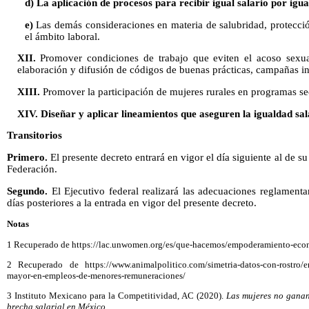
d) La aplicación de procesos para recibir igual salario por igu
e)
Las demás consideraciones en materia de salubridad, protecci
el ámbito laboral.
XII.
Promover condiciones de trabajo que eviten el acoso sexu
elaboración y difusión de códigos de buenas prácticas, campañas i
XIII.
Promover la participación de mujeres rurales en programas sec
XIV. Diseñar y aplicar lineamientos que aseguren la igualdad sa
Transitorios
Primero.
El presente decreto entrará en vigor el día siguiente al de su
Federación.
Segundo.
El Ejecutivo federal realizará las adecuaciones reglamenta
días posteriores a la entrada en vigor del presente decreto.
Notas
1 Recuperado de https://lac.unwomen.org/es/que-hacemos/empoderamiento-econo
2 Recuperado de https://www.animalpolitico.com/simetria-datos-con-rostro/en
mayor-en-empleos-de-menores-remuneraciones/
3 Instituto Mexicano para la Competitividad, AC (2020).
Las mujeres no ganan
brecha salarial en México.