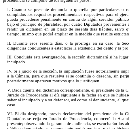
procedencia se compone de los siguientes pasos:
I. Cuando se presente denuncia o querella por particulares o re
cumplidos los requisitos procedimentales respectivos para el ejerc
pueda procederse penalmente en contra de algún servidor público
bajo el principio de pluralidad, por cuatro Diputados provenientes 
rendir un dictamen en un plazo de sesenta días hábiles, salvo 
tiempo, mismo que podrá ampliar en la medida que resulte estricta
II. Durante esos sesenta días, o la prorroga en su caso, la Secc
diligencias conducentes a establecer la existencia del delito y la p
III. Concluida esta averiguación, la sección dictaminará si ha luga
inculpado.
IV. Si a juicio de la sección, la imputación fuese notoriamente imp
a la Cámara, para que resuelva si se continúa o desecha, sin perj
posteriormente aparecen motivos que lo justifiquen.
V. Dada cuenta del dictamen correspondiente, el presidente de la 
Jurado de Procedencia al día siguiente a la fecha en que se hubie
saber al inculpado y a su defensor, así como al denunciante, al quer
caso.
VI. El día designado, previa declaración del presidente de la
Diputados se erija en Jurado de Procedencia, conocerá la Asamb
presente; observando la garantía de audiencia, se escucharán los al
público denunciado; el denunciante podrá replicar, y si lo hicier