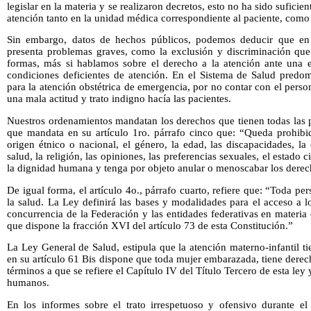
legislar en la materia y se realizaron decretos, esto no ha sido suficien
atención tanto en la unidad médica correspondiente al paciente, como 
Sin embargo, datos de hechos públicos, podemos deducir que en 
presenta problemas graves, como la exclusión y discriminación que
formas, más si hablamos sobre el derecho a la atención ante una em
condiciones deficientes de atención. En el Sistema de Salud predom
para la atención obstétrica de emergencia, por no contar con el perso
una mala actitud y trato indigno hacía las pacientes.
Nuestros ordenamientos mandatan los derechos que tienen todas las 
que mandata en su artículo 1ro. párrafo cinco que: “Queda prohibi
origen étnico o nacional, el género, la edad, las discapacidades, la
salud, la religión, las opiniones, las preferencias sexuales, el estado c
la dignidad humana y tenga por objeto anular o menoscabar los derech
De igual forma, el artículo 4o., párrafo cuarto, refiere que: “Toda pe
la salud. La Ley definirá las bases y modalidades para el acceso a lo
concurrencia de la Federación y las entidades federativas en materia
que dispone la fracción XVI del artículo 73 de esta Constitución.”
La Ley General de Salud, estipula que la atención materno-infantil tie
en su artículo 61 Bis dispone que toda mujer embarazada, tiene derech
términos a que se refiere el Capítulo IV del Título Tercero de esta ley
humanos.
En los informes sobre el trato irrespetuoso y ofensivo durante el