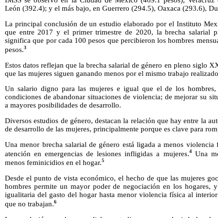
IMSS se observó en la Ciudad de México (469.1 pesos), Veracruz 
León (392.4); y el más bajo, en Guerrero (294.5), Oaxaca (293.6), Du
La principal conclusión de un estudio elaborado por el Instituto Me
que entre 2017 y el primer trimestre de 2020, la brecha salarial 
significa que por cada 100 pesos que percibieron los hombres mensu
3
pesos.
Estos datos reflejan que la brecha salarial de género en pleno siglo X
que las mujeres siguen ganando menos por el mismo trabajo realizado
Un salario digno para las mujeres e igual que el de los hombres,
condiciones de abandonar situaciones de violencia; de mejorar su si
a mayores posibilidades de desarrollo.
Diversos estudios de género, destacan la relación que hay entre la au
de desarrollo de las mujeres, principalmente porque es clave para romp
Una menor brecha salarial de género está ligada a menos violencia f
4
atención en emergencias de lesiones infligidas a mujeres.
Una men
5
menos feminicidios en el hogar.
Desde el punto de vista económico, el hecho de que las mujeres goc
hombres permite un mayor poder de negociación en los hogares, y 
igualitaria del gasto del hogar hasta menor violencia física al interi
6
que no trabajan.