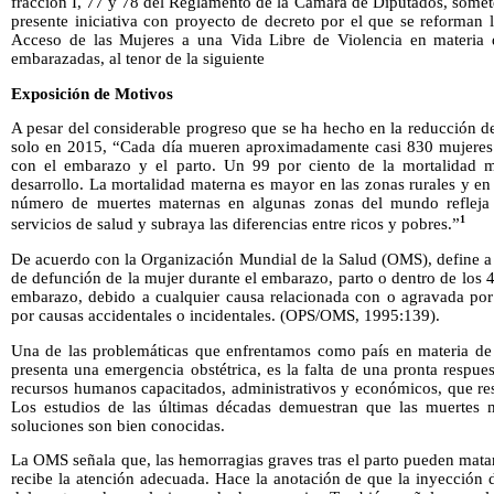
fracción I, 77 y 78 del Reglamento de la Cámara de Diputados, somet
presente iniciativa con proyecto de decreto por el que se reforman
Acceso de las Mujeres a una Vida Libre de Violencia en materia d
embarazadas, al tenor de la siguiente
Exposición de Motivos
A pesar del considerable progreso que se ha hecho en la reducción de 
solo en 2015, “Cada día mueren aproximadamente casi 830 mujeres 
con el embarazo y el parto. Un 99 por ciento de la mortalidad m
desarrollo. La mortalidad materna es mayor en las zonas rurales y e
número de muertes maternas en algunas zonas del mundo refleja 
1
servicios de salud y subraya las diferencias entre ricos y pobres.”
De acuerdo con la Organización Mundial de la Salud (OMS), define a
de defunción de la mujer durante el embarazo, parto o dentro de los 4
embarazo, debido a cualquier causa relacionada con o agravada por
por causas accidentales o incidentales. (OPS/OMS, 1995:139).
Una de las problemáticas que enfrentamos como país en materia de 
presenta una emergencia obstétrica, es la falta de una pronta respues
recursos humanos capacitados, administrativos y económicos, que res
Los estudios de las últimas décadas demuestran que las muertes m
soluciones son bien conocidas.
La OMS señala que, las hemorragias graves tras el parto pueden mata
recibe la atención adecuada. Hace la anotación de que la inyección