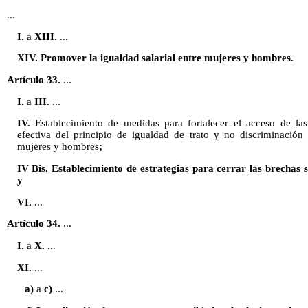
...
I.
a
XIII.
...
XIV. Promover la igualdad salarial entre mujeres y hombres.
Artículo 33.
...
I.
a
III.
...
IV.
Establecimiento de medidas para fortalecer el acceso de las
efectiva del principio de igualdad de trato y no discriminación
mujeres y hombres
;
IV Bis. Establecimiento de estrategias para cerrar las brechas 
y
VI.
...
Artículo 34.
...
I.
a
X.
...
XI.
...
a)
a
c)
...