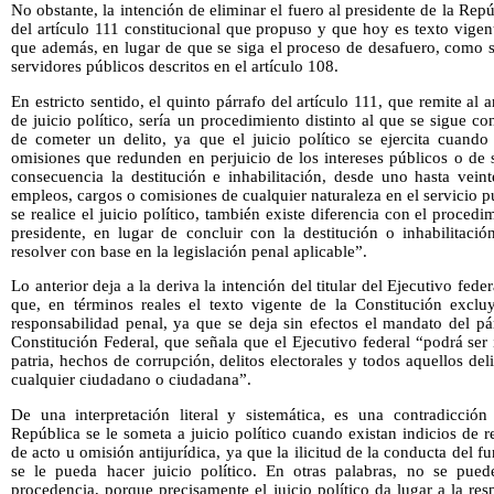
No obstante, la intención de eliminar el fuero al presidente de la Repú
del artículo 111 constitucional que propuso y que hoy es texto vigent
que además, en lugar de que se siga el proceso de desafuero, como 
servidores públicos descritos en el artículo 108.
En estricto sentido, el quinto párrafo del artículo 111, que remite al 
de juicio político, sería un procedimiento distinto al que se sigue c
de cometer un delito, ya que el juicio político se ejercita cuando
omisiones que redunden en perjuicio de los intereses públicos o de
consecuencia la destitución e inhabilitación, desde uno hasta vein
empleos, cargos o comisiones de cualquier naturaleza en el servicio 
se realice el juicio político, también existe diferencia con el proced
presidente, en lugar de concluir con la destitución o inhabilitaci
resolver con base en la legislación penal aplicable”.
Lo anterior deja a la deriva la intención del titular del Ejecutivo feder
que, en términos reales el texto vigente de la Constitución exclu
responsabilidad penal, ya que se deja sin efectos el mandato del pá
Constitución Federal, que señala que el Ejecutivo federal “podrá ser
patria, hechos de corrupción, delitos electorales y todos aquellos del
cualquier ciudadano o ciudadana”.
De una interpretación literal y sistemática, es una contradicció
República se le someta a juicio político cuando existan indicios de 
de acto u omisión antijurídica, ya que la ilicitud de la conducta del f
se le pueda hacer juicio político. En otras palabras, no se puede
procedencia, porque precisamente el juicio político da lugar a la res