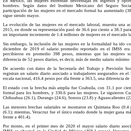
En México, las mujeres enfrentan desventajas en ingresos y opor
hombres. Según datos del Instituto Mexicano del Seguro Socia
participación de las mujeres en el mercado formal ha aumentado (38
sigue siendo mayor.
La evolución de las mujeres en el mercado laboral, muestra una ace
2015, en donde su representación pasó de 36.6 por ciento a 38.3 para
un importante incremento de 1.4 millones de mujeres en el mercado la
Sin embargo, la inclusión de las mujeres en la formalidad ha ido co
diciembre de 2019 el salario promedio reportado en el IMSS era
percibieron en promedio 398 pesos, mientras que las mujeres so
diferencia de 52 pesos diarios, es decir, más de medio salario mínimo 
De acuerdo con datos de la Secretaría del Trabajo y Previsión So
registran un salario diario asociado a trabajadores asegurados en e
escala nacional, 416.4 pesos por día frente a 363.5, una diferencia de 
El estado con la brecha más amplia fue Coahuila, con 31.1 por cient
formal para los hombres, y 330.6 para las mujeres. Le siguieron Ca
Chihuahua (26.1), Durango (24.6), Sonora (23.8) y Aguascalientes (2
Las menores brechas salariales se mostraron en Quintana Roo (0.4 p
(6.1); mientras, Veracruz fue el único estado donde la mujer gana m
frente a 401.4).
Por monto, en el primer mes de 2020 el mayor salario diario asoci