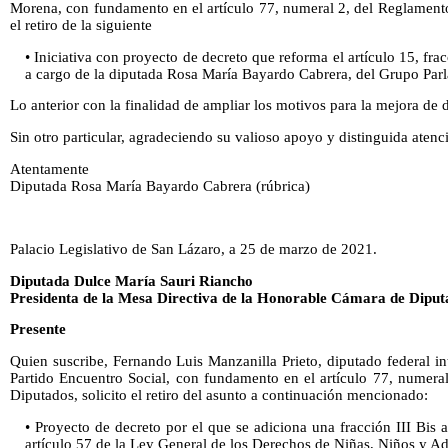
Morena, con fundamento en el artículo 77, numeral 2, del Reglamento
el retiro de la siguiente
• Iniciativa con proyecto de decreto que reforma el artículo 15, fra
a cargo de la diputada Rosa María Bayardo Cabrera, del Grupo Par
Lo anterior con la finalidad de ampliar los motivos para la mejora de d
Sin otro particular, agradeciendo su valioso apoyo y distinguida atenci
Atentamente
Diputada Rosa María Bayardo Cabrera (rúbrica)
Palacio Legislativo de San Lázaro, a 25 de marzo de 2021.
Diputada Dulce María Sauri Riancho
Presidenta de la Mesa Directiva de la Honorable Cámara de Diput
Presente
Quien suscribe, Fernando Luis Manzanilla Prieto, diputado federal i
Partido Encuentro Social, con fundamento en el artículo 77, numera
Diputados, solicito el retiro del asunto a continuación mencionado:
• Proyecto de decreto por el que se adiciona una fracción III Bis a
artículo 57 de la Ley General de los Derechos de Niñas, Niños y Ad