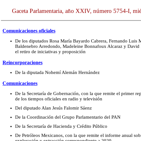
Gaceta Parlamentaria, año XXIV, número 5754-I, miér
Comunicaciones oficiales
De los diputados Rosa María Bayardo Cabrera, Fernando Luis M
Baldenebro Arredondo, Madeleine Bonnafoux Alcaraz y David Bau
el retiro de iniciativas y proposición
Reincorporaciones
De la diputada Nohemí Alemán Hernández
Comunicaciones
De la Secretaría de Gobernación, con la que remite el primer re
de los tiempos oficiales en radio y televisión
Del diputado Alan Jesús Falomir Sáenz
De la Coordinación del Grupo Parlamentario del PAN
De la Secretaría de Hacienda y Crédito Público
De Petróleos Mexicanos, con la que remite el informe anual sob
exploración y extracción correspondiente a 2020