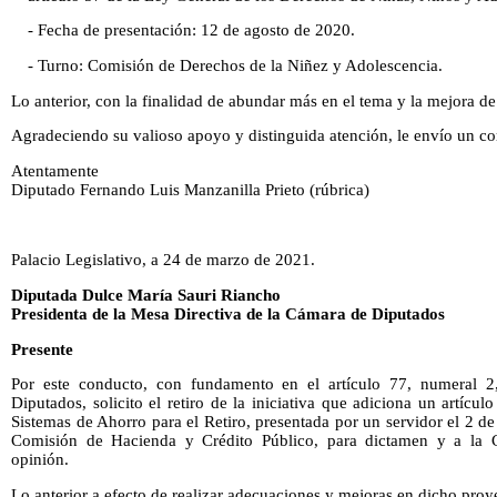
- Fecha de presentación: 12 de agosto de 2020.
- Turno: Comisión de Derechos de la Niñez y Adolescencia.
Lo anterior, con la finalidad de abundar más en el tema y la mejora de
Agradeciendo su valioso apoyo y distinguida atención, le envío un cor
Atentamente
Diputado Fernando Luis Manzanilla Prieto (rúbrica)
Palacio Legislativo, a 24 de marzo de 2021.
Diputada Dulce María Sauri Riancho
Presidenta de la Mesa Directiva de la Cámara de Diputados
Presente
Por este conducto, con fundamento en el artículo 77, numeral 
Diputados, solicito el retiro de la iniciativa que adiciona un artícul
Sistemas de Ahorro para el Retiro, presentada por un servidor el 2 d
Comisión de Hacienda y Crédito Público, para dictamen y a la C
opinión.
Lo anterior a efecto de realizar adecuaciones y mejoras en dicho proy