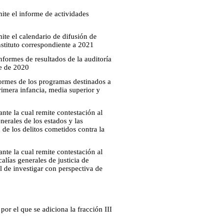
mite el informe de actividades
mite el calendario de difusión de
instituto correspondiente a 2021
formes de resultados de la auditoría
re de 2020
formes de los programas destinados a
rimera infancia, media superior y
nte la cual remite contestación al
nerales de los estados y las
 de los delitos cometidos contra la
nte la cual remite contestación al
alías generales de justicia de
nal de investigar con perspectiva de
r el que se adiciona la fracción III