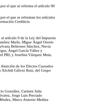
or el que se reforma el artículo 90
or el que se reforman los artículos
formación Crediticia
 al artículo 9 de la Ley del Impuesto
Ramírez Marín, Migue Ángel Osorio
ylvana Beltrones Sánchez, Nuvia
legas, Ángel García Yáñez y
el PRI; y Josefina Vázquez Mota,
e Atención de los Efectos Causados
a Xóchitl Gálvez Ruiz, del Grupo
cio González, Carmen Julia
varez, Jorge Luis Preciado
 Méndez, Marco Antonio Medina