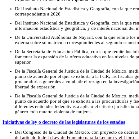
Del Instituto Nacional de Estadística y Geografía, con la que re
correspondiente a 2020
Del Instituto Nacional de Estadística y Geografía, con la que re
información estadística y geográfica, y de interés nacional del 
De la Universidad Autónoma de Nayarit, con la que remite los in
externa sobre su matrícula correspondientes al segundo semest
De la Secretaría de Educación Pública, con la que remite los in
fomentar la expansión de la oferta educativa en los niveles de p
superior
De la Fiscalía General de Justicia de la Ciudad de México, media
punto de acuerdo por el que se exhorta a la FGR, las fiscalías ge
procuradurías generales a combatir el rezago en la investigación
libertad de expresión
De la Fiscalía General de Justicia de la Ciudad de México, media
punto de acuerdo por el que se exhorta a las procuradurías y fisc
diferentes entidades federativas a aplicar el criterio jurisdiccio
género toda muerte violenta de mujeres
Iniciativas de ley o decreto de las legislaturas de los estados
Del Congreso de la Ciudad de México, con proyecto de decreto po
del artículo 6 de la Ley de Fomento para la Lectura y el Libro