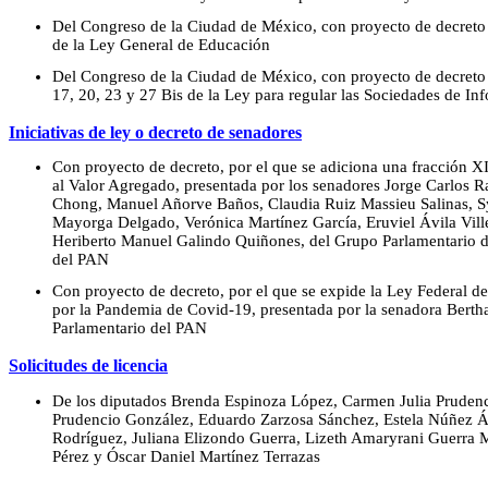
Del Congreso de la Ciudad de México, con proyecto de decreto p
de la Ley General de Educación
Del Congreso de la Ciudad de México, con proyecto de decreto p
17, 20, 23 y 27 Bis de la Ley para regular las Sociedades de In
Iniciativas de ley o decreto de senadores
Con proyecto de decreto, por el que se adiciona una fracción XI
al Valor Agregado, presentada por los senadores Jorge Carlos 
Chong, Manuel Añorve Baños, Claudia Ruiz Massieu Salinas, S
Mayorga Delgado, Verónica Martínez García, Eruviel Ávila Vil
Heriberto Manuel Galindo Quiñones, del Grupo Parlamentario d
del PAN
Con proyecto de decreto, por el que se expide la Ley Federal d
por la Pandemia de Covid-19, presentada por la senadora Berth
Parlamentario del PAN
Solicitudes de licencia
De los diputados Brenda Espinoza López, Carmen Julia Pruden
Prudencio González, Eduardo Zarzosa Sánchez, Estela Núñez Ál
Rodríguez, Juliana Elizondo Guerra, Lizeth Amaryrani Guerra
Pérez y Óscar Daniel Martínez Terrazas