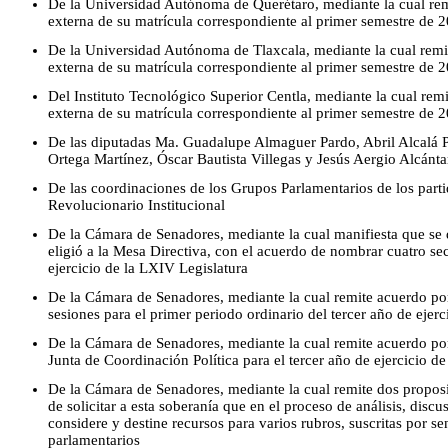
De la Universidad Autónoma de Querétaro, mediante la cual remi
externa de su matrícula correspondiente al primer semestre de 
De la Universidad Autónoma de Tlaxcala, mediante la cual remit
externa de su matrícula correspondiente al primer semestre de 
Del Instituto Tecnológico Superior Centla, mediante la cual remi
externa de su matrícula correspondiente al primer semestre de 
De las diputadas Ma. Guadalupe Almaguer Pardo, Abril Alcalá Pa
Ortega Martínez, Óscar Bautista Villegas y Jesús Aergio Alcánt
De las coordinaciones de los Grupos Parlamentarios de los part
Revolucionario Institucional
De la Cámara de Senadores, mediante la cual manifiesta que se 
eligió a la Mesa Directiva, con el acuerdo de nombrar cuatro sec
ejercicio de la LXIV Legislatura
De la Cámara de Senadores, mediante la cual remite acuerdo por 
sesiones para el primer periodo ordinario del tercer año de ejer
De la Cámara de Senadores, mediante la cual remite acuerdo por 
Junta de Coordinación Política para el tercer año de ejercicio d
De la Cámara de Senadores, mediante la cual remite dos propos
de solicitar a esta soberanía que en el proceso de análisis, dis
considere y destine recursos para varios rubros, suscritas por s
parlamentarios