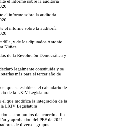
te el informe sobre la auditoría
2020
e el informe sobre la auditoría
2020
te el informe sobre la auditoría
2020
dilla, y de los diputados Antonio
ara Núñez
idos de la Revolución Democrática y
declaró legalmente constituida y se
retarías más para el tercer año de
el que se establece el calendario de
cicio de la LXIV Legislatura
el que modifica la integración de la
e la LXIV Legislatura
iciones con puntos de acuerdo a fin
cusión y aprobación del PEF de 2021
enadores de diversos grupos