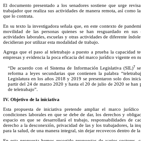
El documento presentado a los senadores sostiene que urge revisar 
trabajador que realiza sus actividades de manera remota, así como l
que lo contrata.
En su texto la investigadora señala que, en este contexto de pandemia
movilidad de las personas quienes se han resguardado en sus d
actividades laborales, escuelas y otras actividades de diferente índo
decidieran por utilizar esta modalidad de trabajo.
Agrega que el paso al teletrabajo a puesto a prueba la capacidad t
empresas y evidencia la poca eficacia del marco jurídico vigente en nu
7
“De acuerdo con el Sistema de Información Legislativa (SIL)
se
reforma a leyes secundarias que contienen la palabra “teletrab
Legislatura en los años 2018 y 2019 se presentaron solo dos inici
partir del 24 de marzo 2020 y hasta el 20 de julio de 2020 se han p
de teletrabajo”.
IV. Objetivo de la iniciativa
Esta propuesta de iniciativa pretende ampliar el marco jurídico d
condiciones laborales en que se debe de dar, los derechos y obligac
espacio en que se desarrollará el trabajo, responsabilidades de ca
derecho a la desconexión, privacidad de las y los trabajadores, la ins
para la salud, de una manera integral, sin dejar recovecos dentro de l
En esta propuesta hemos recogido propuestas de varios sectores, 