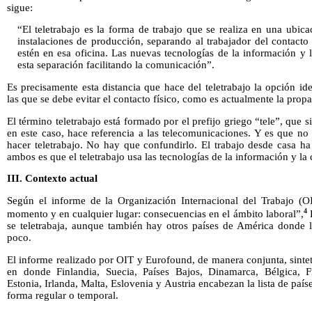
sigue:
“El teletrabajo es la forma de trabajo que se realiza en una ubica
instalaciones de producción, separando al trabajador del contacto
estén en esa oficina. Las nuevas tecnologías de la información y
esta separación facilitando la comunicación”.
Es precisamente esta distancia que hace del teletrabajo la opción id
las que se debe evitar el contacto físico, como es actualmente la pro
El término teletrabajo está formado por el prefijo griego “tele”, que s
en este caso, hace referencia a las telecomunicaciones. Y es que no
hacer teletrabajo. No hay que confundirlo. El trabajo desde casa ha 
ambos es que el teletrabajo usa las tecnologías de la información y l
III. Contexto actual
Según el informe de la Organización Internacional del Trabajo (O
4
momento y en cualquier lugar: consecuencias en el ámbito laboral”,
E
se teletrabaja, aunque también hay otros países de América donde 
poco.
El informe realizado por OIT y Eurofound, de manera conjunta, sintet
en donde Finlandia, Suecia, Países Bajos, Dinamarca, Bélgica, 
Estonia, Irlanda, Malta, Eslovenia y Austria encabezan la lista de país
forma regular o temporal.