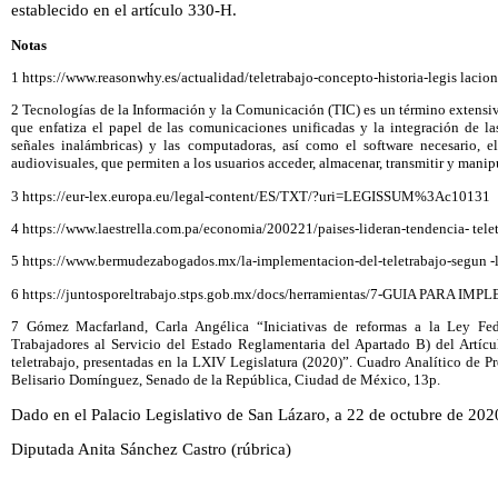
establecido en el artículo 330-H.
Notas
1 https://www.reasonwhy.es/actualidad/teletrabajo-concepto-historia-legis lacio
2 Tecnologías de la Información y la Comunicación (TIC) es un término extensivo
que enfatiza el papel de las comunicaciones unificadas y la integración de la
señales inalámbricas) y las computadoras, así como el software necesario, 
audiovisuales, que permiten a los usuarios acceder, almacenar, transmitir y manip
3 https://eur-lex.europa.eu/legal-content/ES/TXT/?uri=LEGISSUM%3Ac10131
4 https://www.laestrella.com.pa/economia/200221/paises-lideran-tendencia- tele
5 https://www.bermudezabogados.mx/la-implementacion-del-teletrabajo-segun -l
6 https://juntosporeltrabajo.stps.gob.mx/docs/herramientas/7-GUIA PAR
7 Gómez Macfarland, Carla Angélica “Iniciativas de reformas a la Ley Fe
Trabajadores al Servicio del Estado Reglamentaria del Apartado B) del Artícu
teletrabajo, presentadas en la LXIV Legislatura (2020)”. Cuadro Analítico de Pr
Belisario Domínguez, Senado de la República, Ciudad de México, 13p.
Dado en el Palacio Legislativo de San Lázaro, a 22 de octubre de 202
Diputada Anita Sánchez Castro (rúbrica)