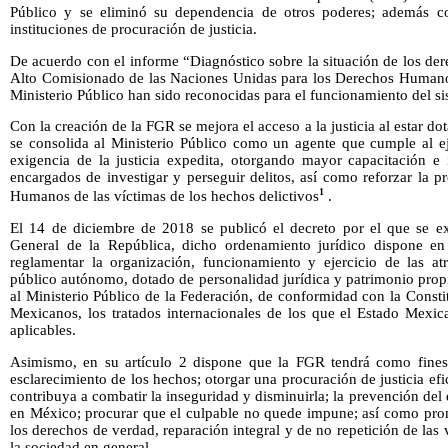
Público y se eliminó su dependencia de otros poderes; además c
instituciones de procuración de justicia.
De acuerdo con el informe “Diagnóstico sobre la situación de los d
Alto Comisionado de las Naciones Unidas para los Derechos Humano
Ministerio Público han sido reconocidas para el funcionamiento del sis
Con la creación de la FGR se mejora el acceso a la justicia al estar 
se consolida al Ministerio Público como un agente que cumple al ej
exigencia de la justicia expedita, otorgando mayor capacitación e 
encargados de investigar y perseguir delitos, así como reforzar la 
1
Humanos de las víctimas de los hechos delictivos
.
El 14 de diciembre de 2018 se publicó el decreto por el que se ex
General de la República, dicho ordenamiento jurídico dispone en 
reglamentar la organización, funcionamiento y ejercicio de las 
público autónomo, dotado de personalidad jurídica y patrimonio prop
al Ministerio Público de la Federación, de conformidad con la Consti
Mexicanos, los tratados internacionales de los que el Estado Mexic
aplicables.
Asimismo, en su artículo 2 dispone que la FGR tendrá como fines l
esclarecimiento de los hechos; otorgar una procuración de justicia ef
contribuya a combatir la inseguridad y disminuirla; la prevención del d
en México; procurar que el culpable no quede impune; así como promo
los derechos de verdad, reparación integral y de no repetición de las 
la sociedad en general.