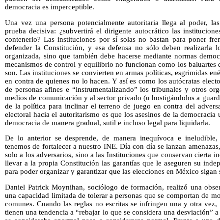
democracia es imperceptible.
Una vez una persona potencialmente autoritaria llega al poder, l
prueba decisiva: ¿subvertirá el dirigente autocrático las institucion
contenerlo? Las instituciones por sí solas no bastan para poner fre
defender la Constitución, y esa defensa no sólo deben realizarla lo
organizada, sino que también debe hacerse mediante normas democrá
mecanismos de control y equilibrio no funcionan como los baluartes
son. Las instituciones se convierten en armas políticas, esgrimidas e
en contra de quienes no lo hacen. Y así es como los autócratas elect
de personas afines e “instrumentalizando” los tribunales y otros or
medios de comunicación y al sector privado (u hostigándolos a guardar
de la política para inclinar el terreno de juego en contra del advers
electoral hacia el autoritarismo es que los asesinos de la democracia u
democracia de manera gradual, sutil e incluso legal para liquidarla.
De lo anterior se desprende, de manera inequívoca e ineludible
tenemos de fortalecer a nuestro INE. Día con día se lanzan amenazas,
solo a los adversarios, sino a las Instituciones que conservan cierta
llevar a la propia Constitución las garantías que le aseguren su inde
para poder organizar y garantizar que las elecciones en México sigan s
Daniel Patrick Moynihan, sociólogo de formación, realizó una obser
una capacidad limitada de tolerar a personas que se comportan de mo
comunes. Cuando las reglas no escritas se infringen una y otra vez
tienen una tendencia a “rebajar lo que se considera una desviación” 