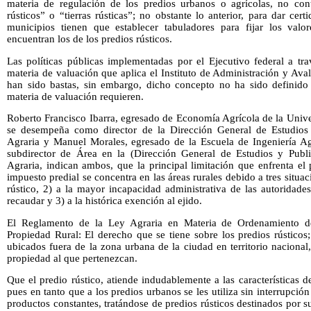
materia de regulación de los predios urbanos o agrícolas, no con
rústicos” o “tierras rústicas”; no obstante lo anterior, para dar cert
municipios tienen que establecer tabuladores para fijar los valor
encuentran los de los predios rústicos.
Las políticas públicas implementadas por el Ejecutivo federal a tr
materia de valuación que aplica el Instituto de Administración y Av
han sido bastas, sin embargo, dicho concepto no ha sido definido c
materia de valuación requieren.
Roberto Francisco Ibarra, egresado de Economía Agrícola de la Univ
se desempeña como director de la Dirección General de Estudios 
Agraria y Manuel Morales, egresado de la Escuela de Ingeniería A
subdirector de Área en la (Dirección General de Estudios y Publ
Agraria, indican ambos, que la principal limitación que enfrenta el
impuesto predial se concentra en las áreas rurales debido a tres situac
rústico, 2) a la mayor incapacidad administrativa de las autoridade
recaudar y 3) a la histórica exención al ejido.
El Reglamento de la Ley Agraria en Materia de Ordenamiento d
Propiedad Rural: El derecho que se tiene sobre los predios rústicos
ubicados fuera de la zona urbana de la ciudad en territorio naciona
propiedad al que pertenezcan.
Que el predio rústico, atiende indudablemente a las características d
pues en tanto que a los predios urbanos se les utiliza sin interrupción
productos constantes, tratándose de predios rústicos destinados por su