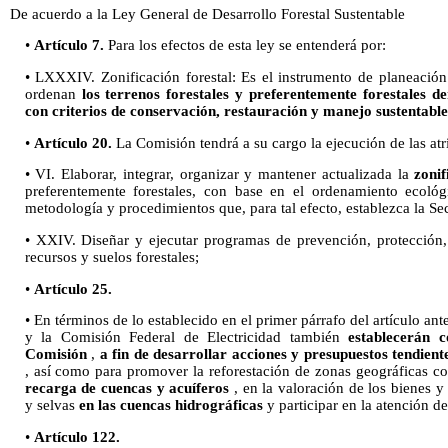
De acuerdo a la Ley General de Desarrollo Forestal Sustentable
•
Artículo 7.
Para los efectos de esta ley se entenderá por:
• LXXXIV. Zonificación forestal: Es el instrumento de planeación 
ordenan
los terrenos forestales y preferentemente forestales d
con criterios de conservación, restauración y manejo sustentable
•
Artículo 20.
La Comisión tendrá a su cargo la ejecución de las atr
• VI. Elaborar, integrar, organizar y mantener actualizada la
zonif
preferentemente forestales, con base en el ordenamiento ecológic
metodología y procedimientos que, para tal efecto, establezca la Sec
• XXIV. Diseñar y ejecutar programas de prevención, protección,
recursos y suelos forestales;
•
Artículo 25.
• En términos de lo establecido en el primer párrafo del artículo ant
y la Comisión Federal de Electricidad también
establecerán 
Comisión
,
a fin de desarrollar acciones y presupuestos tendient
, así como para promover la reforestación de zonas geográficas c
recarga de cuencas y acuíferos
, en la valoración de los bienes y
y selvas
en las cuencas hidrográficas
y participar en la atención d
•
Artículo 122.