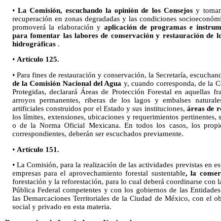
•
La Comisión, escuchando la opinión de los Consejos
y toman
recuperación en zonas degradadas y las condiciones socioeconómi
promoverá la elaboración y
aplicación de programas e instru
para fomentar las labores de conservación y restauración de lo
hidrográficas
.
•
Artículo 125.
• Para fines de restauración y conservación, la Secretaría, escuchan
de la Comisión Nacional del Agua
y, cuando corresponda, de la 
Protegidas, declarará Áreas de Protección Forestal en aquellas fra
arroyos permanentes, riberas de los lagos y embalses naturale
artificiales construidos por el Estado y sus instituciones,
áreas de r
los límites, extensiones, ubicaciones y requerimientos pertinentes, s
o de la Norma Oficial Mexicana. En todos los casos, los propie
correspondientes, deberán ser escuchados previamente.
•
Artículo 151.
• La Comisión, para la realización de las actividades previstas en e
empresas para el aprovechamiento forestal sustentable
, la conse
forestación y la reforestación, para lo cual deberá coordinarse con
Pública Federal competentes y con los gobiernos de las Entidades
las Demarcaciones Territoriales de la Ciudad de México, con el ob
social y privado en esta materia.