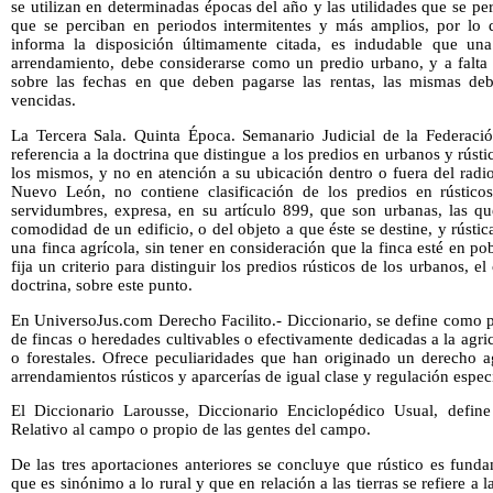
se utilizan en determinadas épocas del año y las utilidades que se pe
que se perciban en periodos intermitentes y más amplios, por lo 
informa la disposición últimamente citada, es indudable que una
arrendamiento, debe considerarse como un predio urbano, y a falta 
sobre las fechas en que deben pagarse las rentas, las mismas deb
vencidas.
La Tercera Sala. Quinta Época. Semanario Judicial de la Federac
referencia a la doctrina que distingue a los predios en urbanos y rústi
los mismos, y no en atención a su ubicación dentro o fuera del radi
Nuevo León, no contiene clasificación de los predios en rústicos
servidumbres, expresa, en su artículo 899, que son urbanas, las qu
comodidad de un edificio, o del objeto a que éste se destine, y rústic
una finca agrícola, sin tener en consideración que la finca esté en p
fija un criterio para distinguir los predios rústicos de los urbanos, e
doctrina, sobre este punto.
En UniversoJus.com Derecho Facilito.- Diccionario, se define como p
de fincas o heredades cultivables o efectivamente dedicadas a la agri
o forestales. Ofrece peculiaridades que han originado un derecho ag
arrendamientos rústicos y aparcerías de igual clase y regulación especi
El Diccionario Larousse, Diccionario Enciclopédico Usual, define
Relativo al campo o propio de las gentes del campo.
De las tres aportaciones anteriores se concluye que rústico es fund
que es sinónimo a lo rural y que en relación a las tierras se refiere a 