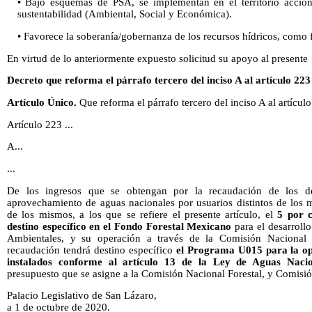
• Bajo esquemas de PSA, se implementan en el territorio accion
sustentabilidad (Ambiental, Social y Económica).
• Favorece la soberanía/gobernanza de los recursos hídricos, como 
En virtud de lo anteriormente expuesto solicitud su apoyo al presente
Decreto que reforma el párrafo tercero del inciso A al artículo 22
Artículo Único.
Que reforma el párrafo tercero del inciso A al artícu
Artículo 223 ...
A...
...
De los ingresos que se obtengan por la recaudación de los de
aprovechamiento de aguas nacionales por usuarios distintos de los 
de los mismos, a los que se refiere el presente artículo, el
5 por c
destino específico en el Fondo Forestal Mexicano
para el desarroll
Ambientales, y su operación a través de la Comisión Nacional 
recaudación tendrá destino específico
el Programa U015 para la op
instalados conforme al artículo 13 de la Ley de Aguas Nacio
presupuesto que se asigne a la Comisión Nacional Forestal, y Comisi
Palacio Legislativo de San Lázaro,
a 1 de octubre de 2020.