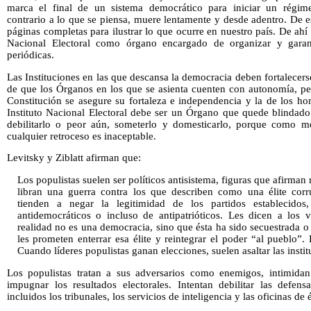
marca el final de un sistema democrático para iniciar un régim
contrario a lo que se piensa, muere lentamente y desde adentro. De e
páginas completas para ilustrar lo que ocurre en nuestro país. De ahí l
Nacional Electoral como órgano encargado de organizar y garantiz
periódicas.
Las Instituciones en las que descansa la democracia deben fortalecers
de que los Órganos en los que se asienta cuenten con autonomía, pe
Constitución se asegure su fortaleza e independencia y la de los ho
Instituto Nacional Electoral debe ser un Órgano que quede blindado
debilitarlo o peor aún, someterlo y domesticarlo, porque como m
cualquier retroceso es inaceptable.
Levitsky y Ziblatt afirman que:
Los populistas suelen ser políticos antisistema, figuras que afirman
libran una guerra contra los que describen como una élite corr
tienden a negar la legitimidad de los partidos establecidos
antidemocráticos o incluso de antipatrióticos. Les dicen a los 
realidad no es una democracia, sino que ésta ha sido secuestrada o
les prometen enterrar esa élite y reintegrar el poder “al pueblo”.
Cuando líderes populistas ganan elecciones, suelen asaltar las insti
Los populistas tratan a sus adversarios como enemigos, intimida
impugnar los resultados electorales. Intentan debilitar las defens
incluidos los tribunales, los servicios de inteligencia y las oficinas de é