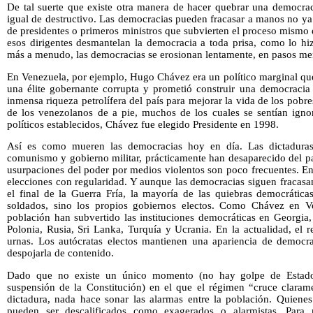
De tal suerte que existe otra manera de hacer quebrar una democr
igual de destructivo. Las democracias pueden fracasar a manos no ya d
de presidentes o primeros ministros que subvierten el proceso mismo
esos dirigentes desmantelan la democracia a toda prisa, como lo hi
más a menudo, las democracias se erosionan lentamente, en pasos me
En Venezuela, por ejemplo, Hugo Chávez era un político marginal qu
una élite gobernante corrupta y prometió construir una democracia
inmensa riqueza petrolífera del país para mejorar la vida de los pobr
de los venezolanos de a pie, muchos de los cuales se sentían ignor
políticos establecidos, Chávez fue elegido Presidente en 1998.
Así es como mueren las democracias hoy en día. Las dictaduras 
comunismo y gobierno militar, prácticamente han desaparecido del pa
usurpaciones del poder por medios violentos son poco frecuentes. En
elecciones con regularidad. Y aunque las democracias siguen fracasa
el final de la Guerra Fría, la mayoría de las quiebras democrátic
soldados, sino los propios gobiernos electos. Como Chávez en Ven
población han subvertido las instituciones democráticas en Georgia,
Polonia, Rusia, Sri Lanka, Turquía y Ucrania. En la actualidad, el 
urnas. Los autócratas electos mantienen una apariencia de democra
despojarla de contenido.
Dado que no existe un único momento (no hay golpe de Estado,
suspensión de la Constitución) en el que el régimen “cruce clarame
dictadura, nada hace sonar las alarmas entre la población. Quiene
pueden ser descalificados como exagerados o alarmistas. Para