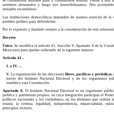
se consideraba anormal pasa a considerarse normal. Frente a una d
sentimos abrumados y luego nos insensibilizamos. Nos acostumb
antojaba escandaloso.
Las instituciones democráticas dependen de manera esencial de la 
partidos politico para defenderlas.
Por lo expuesto y fundado someto a la consideración de esta soberanía
Decreto
Único.
Se modifica el artículo 41, fracción V, Apartado A de la Consti
Mexicanos para quedar redactado de la siguiente manera:
Artículo 41...
I. a IV. ...
V.
La organización de las elecciones
libres, pacíficas y periódicas
e
través del Instituto Nacional Electoral y de los organismos pú
establece esta Constitución.
Apartado A.
El Instituto Nacional Electoral es un organismo públ
jurídica y patrimonio propios, en cuya integración participan el Poder
políticos nacionales y los ciudadanos, en los términos que ordene la
estatal, la certeza, legalidad, independencia, imparcialidad, má
principios rectores.