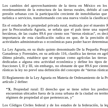
Los cambios del aprovechamiento de la tierra en México en los
reordenamiento de la estructura de las tierras rurales, debido al c
presión urbanas con la participación creciente de inmobiliarias que
turística o servicios, transformando con una nueva visión la clasificació
En el estudio de la propiedad privada rural, realizada por el maestro
por la Procuraduría Agraria, se señala que el país tiene una superf
hectáreas, de las cuales 89.6 por ciento son “tierras rústicas”, es dec
importancia de esta clasificación radica en que, de la precisión 
actividades administrativas o económicas para poder hacer determinac
La Ley Agraria, en su título quinto denominado De la Pequeña Propie
Ganaderas y Forestales, en su artículo 116, clasifica las tierras en agr
último párrafo, establece que se reputan como agrícolas las tierras
dedicadas a alguna otra actividad económica y define los tipos de 
fracciones I, II y III, sin embargo, no obstante de que 89.6 por ciento d
rústicas la ley no prevé una definición del concepto de “tierras rústica
El Reglamento de la Ley Agraria en Materia de Ordenamiento de la Pr
artículo 2 define:
“X.
Propiedad rural: El derecho que se tiene sobre los predios
encuentran ubicados fuera de la zona urbana de la ciudad en territ
régimen de propiedad al que pertenezcan, y”
Los Códigos Civiles federal y de los estados de la federación, la leg