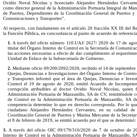
Ovidio Noval Nicolau y licenciado Alejandro Hernández Cervante
como director general de la Administración Portuaria Integral de Man
de Puertos, Dependientes de la Coordinación General de Puertos y 
Comunicaciones y Transportes”.
Al respecto, con fundamento en el artículo 20 fracción XX III del Re
la Función Pública, en concordancia al punto de acuerdo de referencia,
1.
A través del oficio número 110.UAJ/ 2627/ 2020 de 17 de ago
titular del Órgano Interno de Control en la Secretaría de Comunicac
las acciones necesarias a efecto de dar cumplimiento al requerimie
Unidad de Enlace de la Subsecretaría de Gobierno.
2.
Mediante oficio 09/200/2092/2020, recibido el 14 de septiembr
Quejas, Denuncias e Investigaciones del Órgano Interno de Contro
y Transportes informó que el área de Quejas, Denuncias e Inves
Control el 19 de agosto de 2020, emitió Acuerdo de Incompetenc
corrupción atribuibles al doctor Ovidio Noval Nicolau, quien 
Administración Portuaria de Manzanillo, SA de CV, remitiéndole co
de Control en la Administración Portuaría de Manzanillo, SA 
competencia determine lo que en derecho corresponda. Por lo que 
ciudadano Alejandro Hernández Cervantes, en su calidad de d
Coordinación General de Puertos y Marina Mercante de la Secreta
el 8 de febrero de 2019, se emitió acuerdo por el que se determinó: 
3.
A través del oficio OIC 09/179/310/2020 de 7 de octubre de 
Interno de Control en la Administración Portuaria de Manzanillo, S