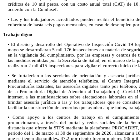
créditos de 10 mil pesos, con un costo anual total (CAT) de 10
acuerdo con la Condusef.
• Las y los trabajadores acreditados pueden recibir el beneficio 
cobertura de hasta seis pagos mensuales, en caso de desempleo por
Trabajo digno
• El diseño y desarrollo del Operativo de Inspección Covid-19 lo
mayo se desarrollaran 5 mil 176 inspecciones en materia de segurid
en la vigilancia del cumplimiento, por las empresas y centros de t
las medidas emitidas por la Secretaría de Salud, en el marco de la 
realizaron 2 mil 415 inspecciones para vigilar el correcto inicio d
• Se fortalecieron los servicios de orientación y asesoría jurídi
mediante el servicio de atención telefónica, el Centro Integra
Procuradurías Estatales, las asesorías digitales tanto por teléfono
de la Procuraduría Digital de Atención al Trabajador(a) -Covid-1
internet, a las manifestaciones sobre afectaciones laborales en e
brindar asesoría jurídica a las y los trabajadores que se conside
facilitar la construcción de acuerdos que ayuden a que todos, traba
• Como apoyo a los centros de trabajo en el cumplimiento d
promocionaron, a través del portal y redes sociales de la Secre
distancia que ofrece la STPS mediante la plataforma PROCADIST, gr
periodo del 1 de marzo al 30 de septiembre de 2020, alcanzar a 18
que se tienen disponibles, 47.2 por ciento fueron mujeres (86 mil