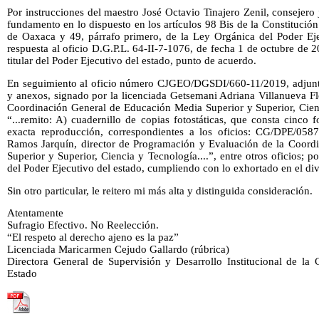
Por instrucciones del maestro José Octavio Tinajero Zenil, consejero 
fundamento en lo dispuesto en los artículos 98 Bis de la Constitución
de Oaxaca y 49, párrafo primero, de la Ley Orgánica del Poder Ej
respuesta al oficio D.G.P.L. 64-II-7-1076, de fecha 1 de octubre de 
titular del Poder Ejecutivo del estado, punto de acuerdo.
En seguimiento al oficio número CJGEO/DGSDI/660-11/2019, adjunt
y anexos, signado por la licenciada Getsemani Adriana Villanueva Flo
Coordinación General de Educación Media Superior y Superior, Cienc
“...remito: A) cuadernillo de copias fotostáticas, que consta cinco f
exacta reproducción, correspondientes a los oficios: CG/DPE/05
Ramos Jarquín, director de Programación y Evaluación de la Coord
Superior y Superior, Ciencia y Tecnología....”, entre otros oficios; por
del Poder Ejecutivo del estado, cumpliendo con lo exhortado en el div
Sin otro particular, le reitero mi más alta y distinguida consideración.
Atentamente
Sufragio Efectivo. No Reelección.
“El respeto al derecho ajeno es la paz”
Licenciada Maricarmen Cejudo Gallardo (rúbrica)
Directora General de Supervisión y Desarrollo Institucional de la 
Estado