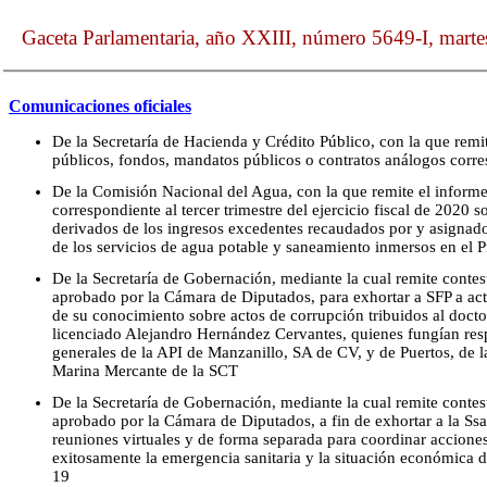
Gaceta Parlamentaria, año XXIII, número 5649-I, mart
Comunicaciones oficiales
De la Secretaría de Hacienda y Crédito Público, con la que remi
públicos, fondos, mandatos públicos o contratos análogos corr
De la Comisión Nacional del Agua, con la que remite el informe
correspondiente al tercer trimestre del ejercicio fiscal de 2020 s
derivados de los ingresos excedentes recaudados por y asignado
de los servicios de agua potable y saneamiento inmersos en el
De la Secretaría de Gobernación, mediante la cual remite contes
aprobado por la Cámara de Diputados, para exhortar a SFP a actu
de su conocimiento sobre actos de corrupción tribuidos al doct
licenciado Alejandro Hernández Cervantes, quienes fungían re
generales de la API de Manzanillo, SA de CV, y de Puertos, de 
Marina Mercante de la SCT
De la Secretaría de Gobernación, mediante la cual remite contes
aprobado por la Cámara de Diputados, a fin de exhortar a la Ssa
reuniones virtuales y de forma separada para coordinar accione
exitosamente la emergencia sanitaria y la situación económica d
19