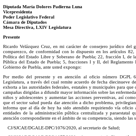
Diputada María Dolores Padierna Luna
Vicepresidenta
Poder Legislativo Federal
Cámara de Diputados
Mesa Directiva, LXIV Legislatura
Presente
Ricardo Velázquez Cruz, en mi carácter de consejero jurídico del 
comparezco, de conformidad con lo dispuesto en los artículos 82, 
Política del Estado Libre y Soberano de Puebla; 22, fracción I, de 
Pública del Estado de Puebla; 5, fracciones I y II, del Reglamento I
Gobierno de Puebla, ante usted expongo:
Por medio del presente y en atención al oficio número DGPL 6
Legislatura, a través del cual remite acuerdo de fecha diecinueve d
exhorta a las autoridades federales, estatales y municipales para q
campañas dirigidas a difundir mayor información sobre las enfermedad
niños y adolescentes y aumentar las acciones preventivas, así como 
que el sector salud pueda dar atención a dicho problema, privilegiand
informa que al día de hoy ha sido atendido requiriendo vía oficio a
entidades de la administración pública centralizada y paraestatal 
atención correspondiente en el ámbito de su competencia, siendo las s
CJ/SJCAE/DGALE-DPC/1076/2020, al secretario de Salud;