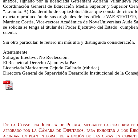
anexos, signado por la licenciada Getsemani Adriana Vilfanueva Flo
Coordinación General de Educación Media Superior y Superior Cienc
“...remito: A) Cuadernillo de copiasfotostáticas que consta de cinco fo
exacta reproducción de sus originales de los oficios: VAE 619/11/19,
Martínez Cortés, Vice-rectora Académica de NovaUniversitas Aude Sape
se solicita se tenga al titular del Poder Ejecutivo del Estado, cumpli
cuenta.
Sin otro particular, le reitero mi más alta y distinguida consideración.
Atentamente
Sufragio Efectivo. No Reelección.
El Respeto al Derecho Ajeno es la Paz
Licenciada Maricarmen Cejudo Gallardo (rúbrica)
Directora General de Supervisión Desarrollo Institucional de la Conse
De la Consejería Jurídica de Puebla, mediante la cual remite 
aprobado por la Cámara de Diputados, para exhortar a los Ejec
acordar un plan integral de atención de las obras en carrete