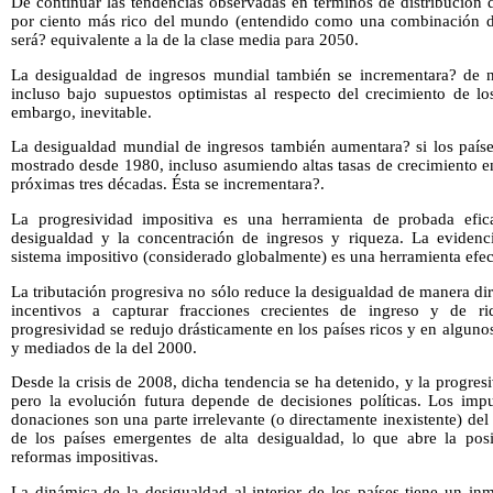
De continuar las tendencias observadas en términos de distribución de
por ciento más rico del mundo (entendido como una combinación d
será? equivalente a la de la clase media para 2050.
La desigualdad de ingresos mundial también se incrementara? de n
incluso bajo supuestos optimistas al respecto del crecimiento de lo
embargo, inevitable.
La desigualdad mundial de ingresos también aumentara? si los países
mostrado desde 1980, incluso asumiendo altas tasas de crecimiento en
próximas tres décadas. Ésta se incrementara?.
La progresividad impositiva es una herramienta de probada efic
desigualdad y la concentración de ingresos y riqueza. La evidenc
sistema impositivo (considerado globalmente) es una herramienta efec
La tributación progresiva no sólo reduce la desigualdad de manera di
incentivos a capturar fracciones crecientes de ingreso y de ri
progresividad se redujo drásticamente en los países ricos y en algun
y mediados de la del 2000.
Desde la crisis de 2008, dicha tendencia se ha detenido, y la progre
pero la evolución futura depende de decisiones políticas. Los impu
donaciones son una parte irrelevante (o directamente inexistente) del
de los países emergentes de alta desigualdad, lo que abre la posib
reformas impositivas.
La dinámica de la desigualdad al interior de los países tiene un in