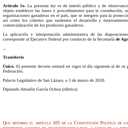
Artículo 1o.
La presente ley es de interés público y de observanci
objeto establecer las bases y procedimientos para la constitución, 
organizaciones ganaderas en el país, que se integren para la protecc
así como los criterios que sustenten el desarrollo y mejoramient
comercialización de los productos ganaderos.
La aplicación e interpretación administrativa de las disposicion
corresponde al Ejecutivo Federal por conducto de la Secretaría
de Agr
...
Transitorio
Único.
El presente decreto entrará en vigor el día siguiente al de su 
Federación.
Palacio Legislativo de San Lázaro, a 3 de marzo de 2020.
Diputado Absalón García Ochoa (rúbrica)
Que reforma el artículo 105 de la Constitución Política de l
interponer acciones de inconstitucionalidad, a cargo de la dip