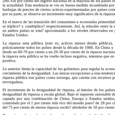
200-350 por ciento del ingreso nacional en la mayoría de los países r
la actualidad. Esta tendencia se vio en buena medida incambiada por l
burbujas de precios de ciertos activos experimentadas por países c
por su parte, se observa un incremento muy significativo de la riqueza
En el marco de las transición del comunismo a economías primordialm
se triplico? y cuadriplico? respectivamente. Así, la relación entre la
en ambos países se esta? aproximando a los niveles observados en
Estados Unidos.
La riqueza neta pública (esto es, activos menos deuda pública), 
prácticamente todos los países desde la década de 1980. En China y 
desde un 60-70 por ciento a un 20-30 por ciento de la riqueza nacio
la riqueza neta pública se ha vuelto incluso negativa, mientras que e
positiva.
Lo anterior limita la capacidad de los gobiernos para regular la econom
crecimiento de la desigualdad. Las únicas excepciones a esta tendenci
riqueza pública son países como noruega, que cuenta con recursos p
envergadura.
El incremento de la desigualdad de riqueza, al interior de los paíse
desigualdad de riqueza a escala global. Bajo el supuesto razonable 
captada por una combinación de China, Europa y Estados unidos,
controlada por el 1 por ciento más rico del mundo paso? de 28 por ci
del 75 por ciento de menor riqueza oscilo? alrededor de 10 por cient