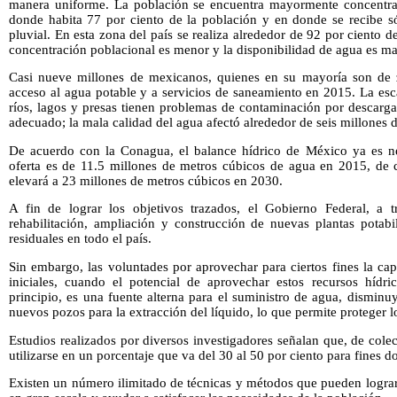
manera uniforme. La población se encuentra mayormente concentrad
donde habita 77 por ciento de la población y en donde se recibe só
pluvial. En esta zona del país se realiza alrededor de 92 por ciento d
concentración poblacional es menor y la disponibilidad de agua es ma
Casi nueve millones de mexicanos, quienes en su mayoría son de z
acceso al agua potable y a servicios de saneamiento en 2015. La es
ríos, lagos y presas tienen problemas de contaminación por descarga
adecuado; la mala calidad del agua afectó alrededor de seis millones 
De acuerdo con la Conagua, el balance hídrico de México ya es n
oferta es de 11.5 millones de metros cúbicos de agua en 2015, de c
elevará a 23 millones de metros cúbicos en 2030.
A fin de lograr los objetivos trazados, el Gobierno Federal, a
rehabilitación, ampliación y construcción de nuevas plantas potabi
residuales en todo el país.
Sin embargo, las voluntades por aprovechar para ciertos fines la ca
iniciales, cuando el potencial de aprovechar estos recursos hídr
principio, es una fuente alterna para el suministro de agua, disminu
nuevos pozos para la extracción del líquido, lo que permite proteger l
Estudios realizados por diversos investigadores señalan que, de colec
utilizarse en un porcentaje que va del 30 al 50 por ciento para fines d
Existen un número ilimitado de técnicas y métodos que pueden lograr 