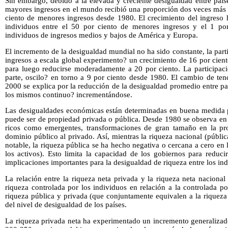
Sin embargo, debido a la elevada y creciente desigualdad entre país
mayores ingresos en el mundo recibió una proporción dos veces más 
ciento de menores ingresos desde 1980. El crecimiento del ingreso h
individuos entre el 50 por ciento de menores ingresos y el 1 por
individuos de ingresos medios y bajos de América y Europa.
El incremento de la desigualdad mundial no ha sido constante, la part
ingresos a escala global experimento? un crecimiento de 16 por cien
para luego reducirse moderadamente a 20 por ciento. La participació
parte, oscilo? en torno a 9 por ciento desde 1980. El cambio de te
2000 se explica por la reducción de la desigualdad promedio entre pa
los mismos continuo? incrementándose.
Las desigualdades económicas están determinadas en buena medida po
puede ser de propiedad privada o pública. Desde 1980 se observa en 
ricos como emergentes, transformaciones de gran tamaño en la pro
dominio público al privado. Así, mientras la riqueza nacional (públ
notable, la riqueza pública se ha hecho negativa o cercana a cero en 
los activos). Esto limita la capacidad de los gobiernos para reduci
implicaciones importantes para la desigualdad de riqueza entre los ind
La relación entre la riqueza neta privada y la riqueza neta nacional
riqueza controlada por los individuos en relación a la controlada po
riqueza pública y privada (que conjuntamente equivalen a la riqueza
del nivel de desigualdad de los países.
La riqueza privada neta ha experimentado un incremento generalizad