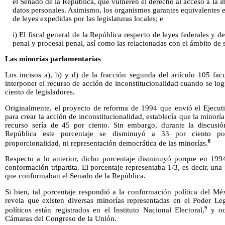
el Senado de la República, que vulneren el derecho al acceso a la i
datos personales. Asimismo, los organismos garantes equivalentes en
de leyes expedidas por las legislaturas locales; e
i) El fiscal general de la República respecto de leyes federales y de
penal y procesal penal, así como las relacionadas con el ámbito de 
Las minorías parlamentarias
Los incisos a), b) y d) de la fracción segunda del artículo 105 fac
interponer el recurso de acción de inconstitucionalidad cuando se log
ciento de legisladores.
Originalmente, el proyecto de reforma de 1994 que envió el Ejecuti
para crear la acción de inconstitucionalidad, establecía que la minorí
recurso sería de 45 por ciento. Sin embargo, durante la discusi
República este porcentaje se disminuyó a 33 por ciento po
8
proporcionalidad, ni representación democrática de las minorías.
Respecto a lo anterior, dicho porcentaje disminuyó porque en 199
conformación tripartita. El porcentaje representaba 1/3, es decir, una 
que conformaban el Senado de la República.
Si bien, tal porcentaje respondió a la conformación política del Mé
revela que existen diversas minorías representadas en el Poder Legi
9
políticos están registrados en el Instituto Nacional Electoral,
y oc
Cámaras del Congreso de la Unión.