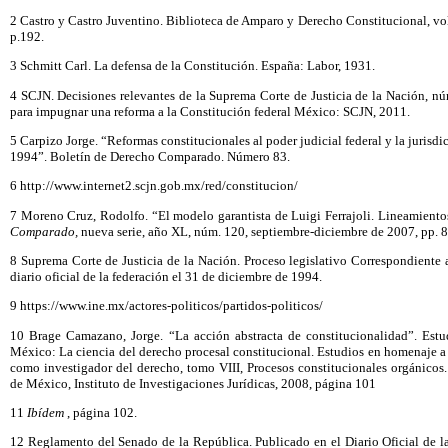
2 Castro y Castro Juventino. Biblioteca de Amparo y Derecho Constitucional, vol
p.192.
3 Schmitt Carl. La defensa de la Constitución. España: Labor, 1931.
4 SCJN. Decisiones relevantes de la Suprema Corte de Justicia de la Nación, n
para impugnar una reforma a la Constitución federal México: SCJN, 2011.
5 Carpizo Jorge. “Reformas constitucionales al poder judicial federal y la jurisd
1994”. Boletín de Derecho Comparado. Número 83.
6 http://www.internet2.scjn.gob.mx/red/constitucion/
7 Moreno Cruz, Rodolfo. “El modelo garantista de Luigi Ferrajoli. Lineamiento
Comparado,
nueva serie, año XL, núm. 120, septiembre-diciembre de 2007, pp. 
8 Suprema Corte de Justicia de la Nación. Proceso legislativo Correspondiente a
diario oficial de la federación el 31 de diciembre de 1994.
9 https://www.ine.mx/actores-politicos/partidos-politicos/
10 Brage Camazano, Jorge. “La acción abstracta de constitucionalidad”. Es
México: La ciencia del derecho procesal constitucional. Estudios en homenaje 
como investigador del derecho, tomo VIII, Procesos constitucionales orgánic
de México, Instituto de Investigaciones Jurídicas, 2008, página 101
11
Ibídem
, página 102.
12 Reglamento del Senado de la República. Publicado en el Diario Oficial de l