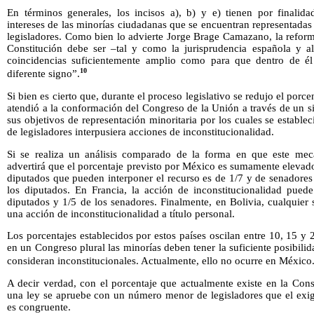
En términos generales, los incisos a), b) y e) tienen por finalida
intereses de las minorías ciudadanas que se encuentran representad
legisladores. Como bien lo advierte Jorge Brage Camazano, la reform
Constitución debe ser –tal y como la jurisprudencia española y
coincidencias suficientemente amplio como para que dentro de é
10
diferente signo”.
Si bien es cierto que, durante el proceso legislativo se redujo el porc
atendió a la conformación del Congreso de la Unión a través de un s
sus objetivos de representación minoritaria por los cuales se estable
de legisladores interpusiera acciones de inconstitucionalidad.
Si se realiza un análisis comparado de la forma en que este mec
advertirá que el porcentaje previsto por México es sumamente elevado
diputados que pueden interponer el recurso es de 1/7 y de senadores
los diputados. En Francia, la acción de inconstitucionalidad puede
diputados y 1/5 de los senadores. Finalmente, en Bolivia, cualquier
una acción de inconstitucionalidad a título personal.
Los porcentajes establecidos por estos países oscilan entre 10, 15 y 
en un Congreso plural las minorías deben tener la suficiente posibili
consideran inconstitucionales. Actualmente, ello no ocurre en México
A decir verdad, con el porcentaje que actualmente existe en la Cons
una ley se apruebe con un número menor de legisladores que el exig
es congruente.