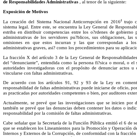
de Responsabilidades Administrativas
, al tenor de la siguiente:
Exposición de Motivos
1
La creación del Sistema Nacional Anticorrupción en 2016
trajo 
sistema legal. Entre este, se encuentra la Ley General de Responsab
estriba en distribuir competencias entre los o?rdenes de gobierno p
administrativas de los servidores pu?blicos, sus obligaciones, las 
omisiones en que estos incurran y las que correspondan a los p
administrativas graves, asi? como los procedimientos para su aplicaci
La fracción X del artículo 3 de la Ley General de Responsabilidades
del “denunciante”, entendida como la persona fi?sica o moral, o el 
autoridades investigadoras con el propósito de denunciar actos u 
vincularse con faltas administrativas.
De acuerdo con los artículos 91, 92 y 93 de la Ley en comento,
responsabilidad de faltas administrativas puede iniciarse de oficio, po
as practicadas por autoridades competentes o bien, por auditores exte
Actualmente, se prevé que las investigaciones que se inicien por 
también se prevé que las denuncias deben contener los datos o indic
responsabilidad por la comisión de faltas administrativas.
Cabe señalar que la Secretaría de la Función Pública emitió el 6 de 
que se establecen los Lineamientos para la Promoción y Operación d
Internos y Externos de la Corrupción, de conformidad con la fracción 