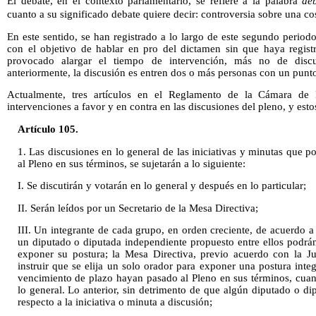
El debate, en el contexto parlamentario, se refiere a la palabra
dé
cuanto a su significado debate quiere decir: controversia sobre una c
En este sentido, se han registrado a lo largo de este segundo periodo
con el objetivo de hablar en pro del dictamen sin que haya regist
provocado alargar el tiempo de intervención, más no de dis
anteriormente, la discusión es entren dos o más personas con un punto 
Actualmente, tres artículos en el Reglamento de la Cámara de
intervenciones a favor y en contra en las discusiones del pleno, y esto
Artículo 105.
1. Las discusiones en lo general de las iniciativas y minutas que 
al Pleno en sus términos, se sujetarán a lo siguiente:
I. Se discutirán y votarán en lo general y después en lo particular;
II. Serán leídos por un Secretario de la Mesa Directiva;
III. Un integrante de cada grupo, en orden creciente, de acuerdo a
un diputado o diputada independiente propuesto entre ellos podrán
exponer su postura; la Mesa Directiva, previo acuerdo con la Ju
instruir que se elija un solo orador para exponer una postura integ
vencimiento de plazo hayan pasado al Pleno en sus términos, cuand
lo general. Lo anterior, sin detrimento de que algún diputado o di
respecto a la iniciativa o minuta a discusión;