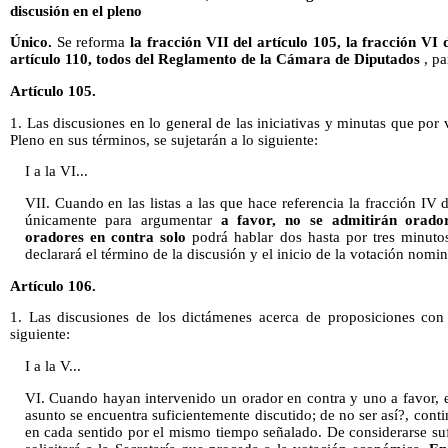
discusión en el pleno
Único.
Se reforma
la fracción VII del artículo 105, la fracción VI 
artículo 110, todos del Reglamento de la Cámara de Diputados
, pa
Artículo 105.
1. Las discusiones en lo general de las iniciativas y minutas que por
Pleno en sus términos, se sujetarán a lo siguiente:
I a la VI...
VII. Cuando en las listas a las que hace referencia la fracción IV d
únicamente para argumentar
a favor, no se admitirán orador
oradores en contra solo
podrá hablar dos hasta por tres minutos
declarará el término de la discusión y el inicio de la votación nomin
Artículo 106.
1. Las discusiones de los dictámenes acerca de proposiciones con
siguiente:
I a la V...
VI. Cuando hayan intervenido un orador en contra y uno a favor, el
asunto se encuentra suficientemente discutido; de no ser así?, cont
en cada sentido por el mismo tiempo señalado. De considerarse suf