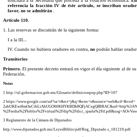
solicitará a la Secretaría que proceda a la votación económica.
En
referencia la fracción IV de éste artículo, se inscriban ora
favor, no se admitirán
.
Artículo 110.
1. Las reservas se discutirán de la siguiente forma:
I a la III...
IV. Cuando no hubiera oradores en contra,
no
podrán hablar oradore
Transitorios
Primero.
El presente decreto entrará en vigor el día siguiente al de su
Federación.
Notas
1 http://sil.gobernacion.gob.mx/Glosario/definicionpop.php?ID=107
2 https://www.google.com/url?sa=t&rct=j&q=&esrc=s&source=web&cd=&ved=
2ahUKEwi8mOuCtbLtAhUGO60KHYKBDh8QFjACegQIBBAC&url=http%3A%2
%2Fsedia%2Fbiblio%2Fvirtual%2Fdip%2Fdicc_tparla%2Fd.pdf&usg=AOvV
3 Reglamento de la Cámara de Diputados
http://www.diputados.gob.mx/LeyesBiblio/pdf/Reg_Diputado s_181219.pdf